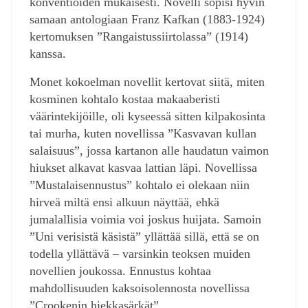
konventioiden mukaisesti. Novelli sopisi hyvin
samaan antologiaan Franz Kafkan (1883-1924)
kertomuksen ”Rangaistussiirtolassa” (1914)
kanssa.
Monet kokoelman novellit kertovat siitä, miten
kosminen kohtalo kostaa makaaberisti
väärintekijöille, oli kyseessä sitten kilpakosinta
tai murha, kuten novellissa ”Kasvavan kullan
salaisuus”, jossa kartanon alle haudatun vaimon
hiukset alkavat kasvaa lattian läpi. Novellissa
”Mustalaisennustus” kohtalo ei olekaan niin
hirveä miltä ensi alkuun näyttää, ehkä
jumalallisia voimia voi joskus huijata. Samoin
”Uni verisistä käsistä” yllättää sillä, että se on
todella yllättävä – varsinkin teoksen muiden
novellien joukossa. Ennustus kohtaa
mahdollisuuden kaksoisolennosta novellissa
”Crookenin hiekkasärkät”.