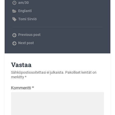
am/30
Englanti
Tomi Sirviö
Previous post
Next post
Vastaa
Sähköpostiosoitettasi ei julkaista.
Pakolliset kentät on
merkitty
*
Kommentti
*