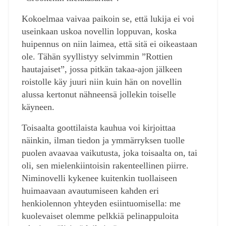
Kokoelmaa vaivaa paikoin se, että lukija ei voi
useinkaan uskoa novellin loppuvan, koska
huipennus on niin laimea, että sitä ei oikeastaan
ole. Tähän syyllistyy selvimmin ”Rottien
hautajaiset”, jossa pitkän takaa-ajon jälkeen
roistolle käy juuri niin kuin hän on novellin
alussa kertonut nähneensä jollekin toiselle
käyneen.
Toisaalta goottilaista kauhua voi kirjoittaa
näinkin, ilman tiedon ja ymmärryksen tuolle
puolen avaavaa vaikutusta, joka toisaalta on, tai
oli, sen mielenkiintoisin rakenteellinen piirre.
Niminovelli kykenee kuitenkin tuollaiseen
huimaavaan avautumiseen kahden eri
henkiolennon yhteyden esiintuomisella: me
kuolevaiset olemme pelkkiä pelinappuloita