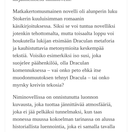
Matkakertomusmainen novelli oli alunperin luku
Stokerin kuuluisimman romaanin
käsikirjoituksessa. Siksi se voi tuntua novelliksi
jotenkin tehottomalta, mutta toisaalta loppu voi
houkutella lukijan etsimään Draculan metaforia
ja kauhistuttavia metonymioita keskempää
tekstiä. Voisiko esimerkiksi iso susi, joka
suojelee päähenkilöä, olla Draculan
komennuksessa – vai onko peto ehkä itse
muodonmuutoksen tehnyt Dracula – tai onko
myrsky kreivin tekosia?
Niminovellissa on onnistunutta luonnon
kuvausta, joka tuottaa jännittävää atmosfääriä,
joka ei jää pelkäksi tunnelmaksi, kun taas
monessa muussa kokoelman tarinassa on alussa
historiallista luennointia, joka ei samalla tavalla