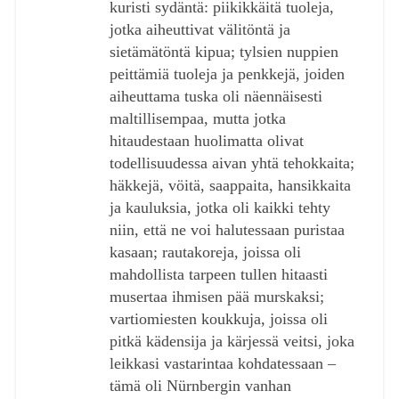
kuristi sydäntä: piikikkäitä tuoleja,
jotka aiheuttivat välitöntä ja
sietämätöntä kipua; tylsien nuppien
peittämiä tuoleja ja penkkejä, joiden
aiheuttama tuska oli näennäisesti
maltillisempaa, mutta jotka
hitaudestaan huolimatta olivat
todellisuudessa aivan yhtä tehokkaita;
häkkejä, vöitä, saappaita, hansikkaita
ja kauluksia, jotka oli kaikki tehty
niin, että ne voi halutessaan puristaa
kasaan; rautakoreja, joissa oli
mahdollista tarpeen tullen hitaasti
musertaa ihmisen pää murskaksi;
vartiomiesten koukkuja, joissa oli
pitkä kädensija ja kärjessä veitsi, joka
leikkasi vastarintaa kohdatessaan –
tämä oli Nürnbergin vanhan