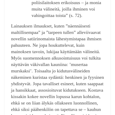
poliisilaitoksen erikoisuus – ja monia
muita välineitä, joilla ihminen voi
vahingoittaa toista” (s. 72).
Lainauksen ilmaukset, kuten ”näennäisesti
maltillisempaa” ja ”tarpeen tullen” alleviivaavat
novellin satiirinomaista lähestymistapaa ihmisen
pahuuteen. Ne jopa houkuttelevat, kuin
mainoksen tavoin, lukijaa käyttämään välineitä.
Myös suomennoksen alkusointuisuus voi tulkita
näyttävän väkivallan kauniina: ’musertaa
murskaksi’. Toisaalta jo kidutusvälineiden
näkeminen kuristaa sydäntä: henkinen ja fyysinen
yhdistyvät. Jopa tavalliset esineet, kuten saappaat
ja hansikkaat, assosioituvat kidutukseen. Kostava
kissakin kokee novellin lopussa karun kohtalon,
ehkä se on liian älykäs ollakseen luonnollinen,
ehkä siksi päähenkilön on tapettava se – kauhun