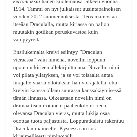
kertomuksia
hänen kuolemansa jälkeen vuonna
1914. Tammi on nyt julkaissut uusintapainoksen
vuoden 2012 suomennoksesta. Teos mainostaa
itseään Draculalla, mutta kirjassa on paljon
muutakin gotiikan peruskuvastoa kuin
vampyyreitä.
Ensilukemalta kreivi esiintyy ”Draculan
vieraassa” vain nimenä, novellin loppuun
upotetun kirjeen allekirjoittajana. Novellin nimi
voi pilata yllätyksen, ja se voi toisaalta antaa
lukijalle vääriä odotuksia: hän voi ajatella, että
kreivin kanssa ollaan suorassa kanssakäymisessä
tämän linnassa. Oikeastaan novellin nimi on
dramaattisen ironinen: päähenkilö ei tiedä
olevansa Draculan vieras, mutta lukija osaa
odottaa tuota paljastusta. Loppuratkaistu rakentuu
Draculan maineelle. Kyseessä on siis
kirjaimellisesti niminovelli.