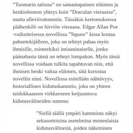
”Tuomarin talossa” on samantapainen eläimen ja
henkiolennon yhteys kuin ”Draculan vieraassa”,
mutta alleviivatummin. Tässäkin kertomuksessa
päähenkilö on hirviön vieraana. Edgar Allan Poe
-vaikutteisessa novellissa ”Squaw” kissa kostaa
pahantekijälleen, joka on tehnyt pahaa myös
ihmisille, esimerkiksi intiaaninaiselle, jonka
päänahasta tämä on tehnyt lompakon. Myös tässä
novellissa voidaan tulkita tapahtuvan niin, että
ihmisen henki valtaa eläimen, tätä korostaa
novellin nimi. Novellissa esitellään nähtävyys,
historiallinen kidutuskammio, joka on yhteen
taidokkaaseen virkkeeseen ketjuuntuva
kidutusvälineiden summa:
”Siellä täällä ympäri kammiota näkyi
sekasortoisina asetelmina monenlaisia
kidutusvälineitä, joiden näkeminen