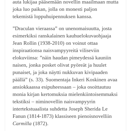
auta lukijaa pääsemään novellin maailmaan mutta
joka luo paikan, jolla on monesti paljon
tekemistä loppuhuipennuksen kanssa.
”Draculan vieraassa” on unenomaisuutta, josta
esimerkiksi ranskalainen kauhuelokuvaohjaaja
Jean Rollin (1938-2010) on voinut ottaa
inspiraationsa naisvampyyreitä viliseviin
elokuviinsa: ”näin haudan pimeydessä kauniin
naisen, jonka posket olivat pyöreät ja huulet
punaiset, ja joka näytti nukkuvan kivipaaden
päällä” (s. 33). Suomentaja Inkeri Koskinen avaa
ansiokkaassa esipuheessaan – joka osoittautuu
monia kirjan kertomuksia mielenkiintoisemmaksi
tekstiksi – niminovellin naisvampyyrin
intertekstuaalista suhdetta Joseph Sherida Le
Fanun (1814-1873) klassiseen pienoisnovelliin
Carmilla
(1872).