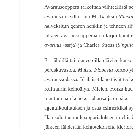
Avaruusooppera tarkoittaa viihteellistä sc
avaruusaluksilla. Iain M. Banksin
Muista
halveksitun genren henkiin ja tehneen siit
jälkeen avaruusoopperaa on kirjoittanut 
avaruus
-sarja) ja Charles Stross (
Singula
Eri tähdillä tai planeetoilla elävien kans
peruskuvastoa.
Muista Flebasta
kertoo yk
avaruussodassa. Idriläiset lähettävät te
Kulttuurin keinoälyn, Mielen. Horza ku
muuttumaan keneksi tahansa ja on siksi
agenttikoulutuksen ja osaa esimerkiksi sy
Hän soluttautuu kaapparialuksen miehistö
jälkeen lähdetään keinotekoiselta kiertor