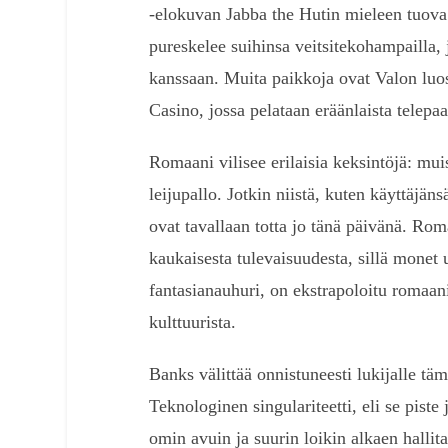
-elokuvan Jabba the Hutin mieleen tuova 
pureskelee suihinsa veitsitekohampailla, 
kanssaan. Muita paikkoja ovat Valon luosta
Casino, jossa pelataan eräänlaista telepaat
Romaani vilisee erilaisia keksintöjä: mui
leijupallo. Jotkin niistä, kuten käyttäjän
ovat tavallaan totta jo tänä päivänä. Ro
kaukaisesta tulevaisuudesta, sillä monet
fantasianauhuri, on ekstrapoloitu romaan
kulttuurista.
Banks välittää onnistuneesti lukijalle tä
Teknologinen singulariteetti, eli se piste
omin avuin ja suurin loikin alkaen halli