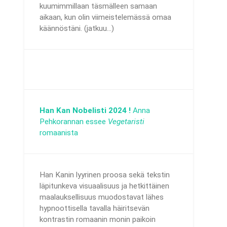
kuumimmillaan täsmälleen samaan
aikaan, kun olin viimeistelemässä omaa
käännöstäni. (jatkuu...)
Han Kan Nobelisti 2024 !
Anna
Pehkorannan essee
Vegetaristi
romaanista
Han Kanin lyyrinen proosa sekä tekstin
läpitunkeva visuaalisuus ja hetkittäinen
maalauksellisuus muodostavat lähes
hypnoottisella tavalla häiritsevän
kontrastin romaanin monin paikoin