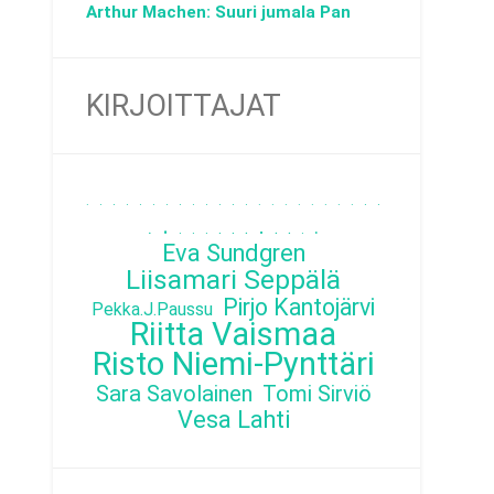
Arthur Machen: Suuri jumala Pan
KIRJOITTAJAT
.
.
.
.
.
.
.
.
.
.
.
.
.
.
.
.
.
.
.
.
.
.
.
.
.
.
.
.
.
.
.
.
.
.
.
.
Eva Sundgren
Liisamari Seppälä
Pirjo Kantojärvi
Pekka.J.Paussu
Riitta Vaismaa
Risto Niemi-Pynttäri
Sara Savolainen
Tomi Sirviö
Vesa Lahti