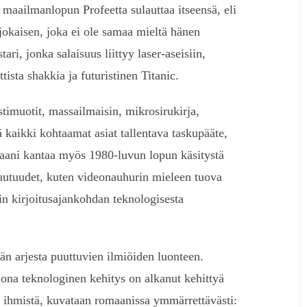
maailmanlopun Profeetta sulauttaa itseensä, eli
jokaisen, joka ei ole samaa mieltä hänen
ri, jonka salaisuus liittyy laser-aseisiin,
tista shakkia ja futuristinen Titanic.
stimuotit, massailmaisin, mikrosirukirja,
sä kaikki kohtaamat asiat tallentava taskupääte,
maani kantaa myös 1980-luvun lopun käsitystä
 uutuudet, kuten videonauhurin mieleen tuova
in kirjoitusajankohdan teknologisesta
män arjesta puuttuvien ilmiöiden luonteen.
 jona teknologinen kehitys on alkanut kehittyä
ta ihmistä, kuvataan romaanissa ymmärrettävästi: