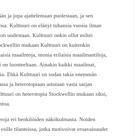
än ja jopa ajattelemaan puolestaan, ja sen
nsa. Kulttuuri on elänyt tuhansia vuosia ilman
don uudestaan. Kulttuuri onkin ollut miltei
 Stockwellin mukaan Kulttuuri on kuitenkin
ilaisia maailmoja, monia erilaisia maailmantiloja,
i on luonteeltaan. Ainakin kaikki maailmat,
isia. Ehkä Kulttuuri on sodan takia enemmän
assa ja heterotopiaan astutaan vasta sarjan
tuuri on heterotopia Stockwellin mukaan siksi,
ntoa.
eroja eri henkilöiden näkökulmasta. Noiden
esille tilanteissa, jotka motivoivat eroavaisuudet