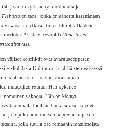
ifiä, joka on kyllästetty toiminnalla ja
 Flebasta
on teos, jonka on sanottu herättäneen
ä vakavasti otettavaa tieteisfiktiota. Banksin
esimerkiksi Alastair Reynolds (
Ilmestysten
riteettitaivas
).
ojen väliset konfliktit ovat avaruusoopperan
sityiskohdasta Kulttuurin ja idriläisten välisessä
oksen päähenkilön, Horzan, varastamaan
uluu muuttujien rotuun. Hän kykenee
 erinomainen vakooja. Hän on käynyt
övyttää omalla hiellään häntä sitovat köydet.
ön ja lopulta muuttuu sen kapteeniksi ja sen
enkaalta, jolla suurin osa romaanin maailmoista