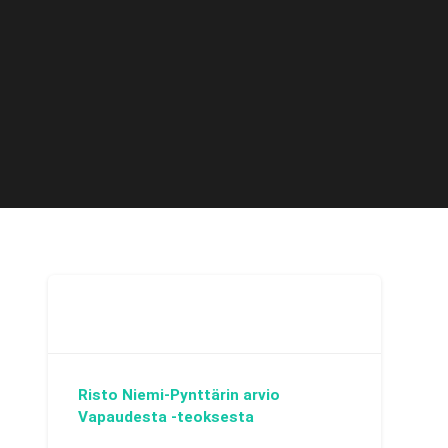
Risto Niemi-Pynttärin arvio
Vapaudesta -teoksesta