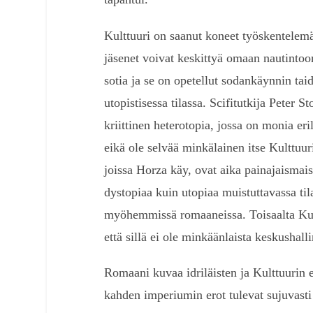
Kulttuuri on saanut koneet työskentelemä
jäsenet voivat keskittyä omaan nautintoo
sotia ja se on opetellut sodankäynnin tai
utopistisessa tilassa. Scifitutkija Peter
kriittinen heterotopia, jossa on monia er
eikä ole selvää minkälainen itse Kulttuur
joissa Horza käy, ovat aika painajaisma
dystopiaa kuin utopiaa muistuttavassa til
myöhemmissä romaaneissa. Toisaalta Kult
että sillä ei ole minkäänlaista keskushalli
Romaani kuvaa idriläisten ja Kulttuurin 
kahden imperiumin erot tulevat sujuvasti 