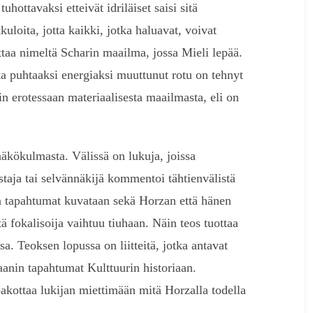
uhottavaksi etteivät idriläiset saisi sitä
kuloita, jotta kaikki, jotka haluavat, voivat
ttaa nimeltä Scharin maailma, jossa Mieli lepää.
sta puhtaaksi energiaksi muuttunut rotu on tehnyt
 erotessaan materiaalisesta maailmasta, eli on
kökulmasta. Välissä on lukuja, joissa
ustaja tai selvännäkijä kommentoi tähtienvälistä
sa tapahtumat kuvataan sekä Horzan että hänen
tä fokalisoija vaihtuu tiuhaan. Näin teos tuottaa
a. Teoksen lopussa on liitteitä, jotka antavat
aanin tapahtumat Kulttuurin historiaan.
 pakottaa lukijan miettimään mitä Horzalla todella