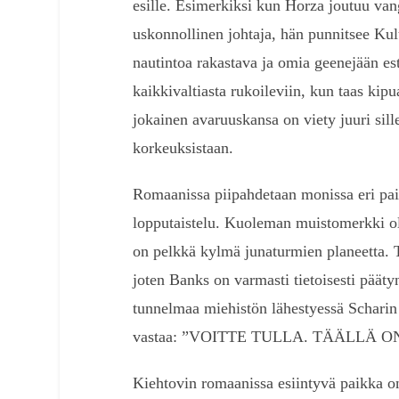
esille. Esimerkiksi kun Horza joutuu vang
uskonnollinen johtaja, hän punnitsee Kult
nautintoa rakastava ja omia geenejään est
kaikkivaltiasta rukoileviin, kun taas kipu
jokainen avaruuskansa on viety juuri sill
korkeuksistaan.
Romaanissa piipahdetaan monissa eri pa
lopputaistelu. Kuoleman muistomerkki ol
on pelkkä kylmä junaturmien planeetta. T
joten Banks on varmasti tietoisesti päät
tunnelmaa miehistön lähestyessä Scharin 
vastaa: ”VOITTE TULLA. TÄÄLLÄ O
Kiehtovin romaanissa esiintyvä paikka 