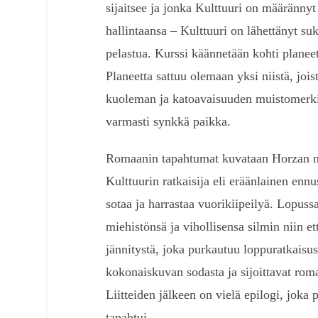
sijaitsee ja jonka Kulttuuri on määrännyt t
hallintaansa – Kulttuuri on lähettänyt suk
pelastua. Kurssi käännetään kohti planee
Planeetta sattuu olemaan yksi niistä, joi
kuoleman ja katoavaisuuden muistomerkin
varmasti synkkä paikka.
Romaanin tapahtumat kuvataan Horzan nä
Kulttuurin ratkaisija eli eräänlainen enn
sotaa ja harrastaa vuorikiipeilyä. Lopus
miehistönsä ja vihollisensa silmin niin et
jännitystä, joka purkautuu loppuratkaisuss
kokonaiskuvan sodasta ja sijoittavat rom
Liitteiden jälkeen on vielä epilogi, joka
tapahtui.