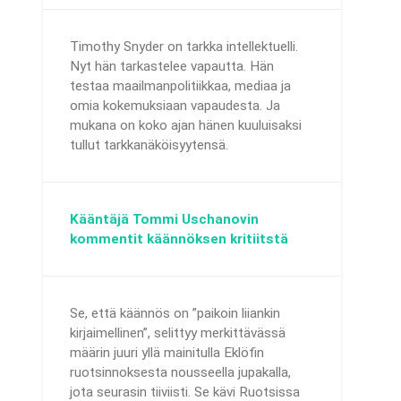
Timothy Snyder on tarkka intellektuelli.
Nyt hän tarkastelee vapautta. Hän
testaa maailmanpolitiikkaa, mediaa ja
omia kokemuksiaan vapaudesta. Ja
mukana on koko ajan hänen kuuluisaksi
tullut tarkkanäköisyytensä.
Kääntäjä Tommi Uschanovin
kommentit käännöksen kritiitstä
Se, että käännös on ”paikoin liiankin
kirjaimellinen”, selittyy merkittävässä
määrin juuri yllä mainitulla Eklöfin
ruotsinnoksesta nousseella jupakalla,
jota seurasin tiiviisti. Se kävi Ruotsissa