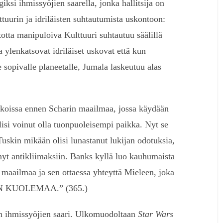
iksi ihmissyöjien saarella, jonka hallitsija on
tuurin ja idriläisten suhtautumista uskontoon:
otta manipuloiva Kulttuuri suhtautuu säälillä
a ylenkatsovat idriläiset uskovat että kun
e sopivalle planeetalle, Jumala laskeutuu alas
ikoissa ennen Scharin maailmaa, jossa käydään
isi voinut olla tuonpuoleisempi paikka. Nyt se
uskin mikään olisi lunastanut lukijan odotuksia,
ynyt antikliimaksiin. Banks kyllä luo kauhumaista
maailmaa ja sen ottaessa yhteyttä Mieleen, joka
N KUOLEMAA.” (365.)
on ihmissyöjien saari. Ulkomuodoltaan
Star Wars