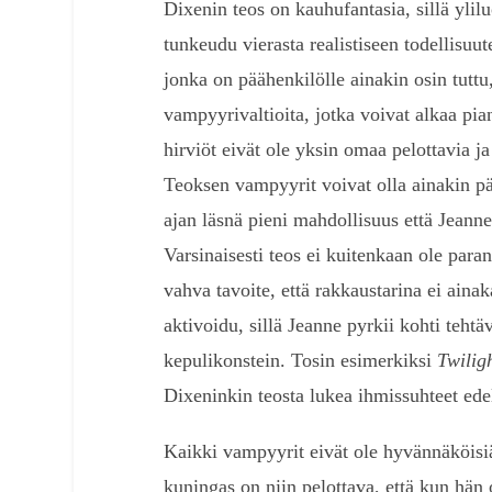
Dixenin teos on kauhufantasia, sillä ylil
tunkeudu vierasta realistiseen todellisuu
jonka on päähenkilölle ainakin osin tutt
vampyyrivaltioita, jotka voivat alkaa pia
hirviöt eivät ole yksin omaa pelottavia ja
Teoksen vampyyrit voivat olla ainakin pä
ajan läsnä pieni mahdollisuus että Jeann
Varsinaisesti teos ei kuitenkaan ole par
vahva tavoite, että rakkaustarina ei aina
aktivoidu, sillä Jeanne pyrkii kohti tehtä
kepulikonstein. Tosin esimerkiksi
Twilig
Dixeninkin teosta lukea ihmissuhteet edel
Kaikki vampyyrit eivät ole hyvännäköisi
kuningas on niin pelottava, että kun hän 