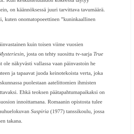
. Kun keskustelutaidon kokeessa täytyy
kein, on käännöksessä juuri tarvittava tavumäärä.
i, kuten onomatopoeettinen ”kuninkaallinen
invastainen kuin toisen viime vuosien
Mysteriesin
, josta on tehty suosittu tv-sarja
True
t ole näkyvästi vallassa vaan päinvastoin he
teen ja tapaavat juoda keinotekoista verta, joka
skunnassa puolestaan aatelittomien ihmisten
ittavaksi. Ehkä teoksen päätapahtumapaikaksi on
rsuosion innoittamana. Romaanin opistosta tulee
 kauhuelokuvan
Suspiria
(1977) tanssikoulu, jossa
ien takana.