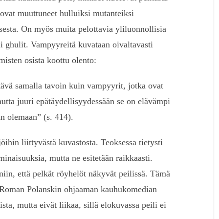
 ovat muuttuneet hulluiksi mutanteiksi
sta. On myös muita pelottavia yliluonnollisia
li ghulit. Vampyyreitä kuvataan oivaltavasti
misten osista koottu olento:
tävä samalla tavoin kuin vampyyrit, jotka ovat
mutta juuri epätäydellisyydessään se on elävämpi
n olemaan” (s. 414).
hin liittyvästä kuvastosta. Teoksessa tietysti
inaisuuksia, mutta ne esitetään raikkaasti.
in, että pelkät röyhelöt näkyvät peilissä. Tämä
at Roman Polanskin ohjaaman kauhukomedian
sta, mutta eivät liikaa, sillä elokuvassa peili ei