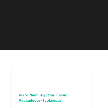
Risto Niemi-Pynttärin arvio
Vapaudesta -teoksesta