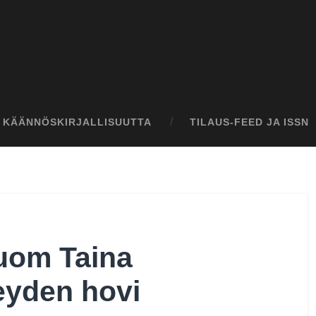
I KÄÄNNÖSKIRJALLISUUTTA
TILAUS-FEED JA ISSN
suom Taina
eyden hovi