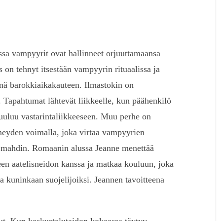
a vampyyrit ovat hallinneet orjuuttamaansa
on tehnyt itsestään vampyyrin rituaalissa ja
eenä barokkiaikakauteen. Ilmastokin on
 Tapahtumat lähtevät liikkeelle, kun päähenkilö
kuuluu vastarintaliikkeeseen. Muu perhe on
imeyden voimalla, joka virtaa vampyyrien
 mahdin. Romaanin alussa Jeanne menettää
leen aatelisneidon kanssa ja matkaa kouluun, joka
a kuninkaan suojelijoiksi. Jeannen tavoitteena