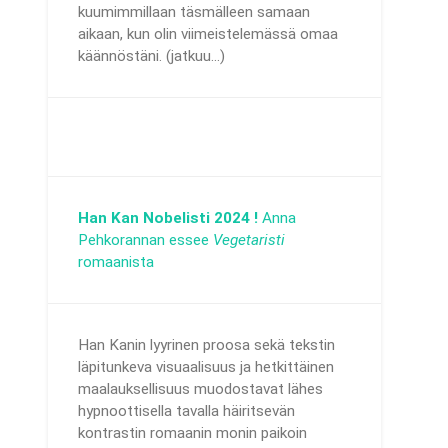
kuumimmillaan täsmälleen samaan
aikaan, kun olin viimeistelemässä omaa
käännöstäni. (jatkuu...)
Han Kan Nobelisti 2024 !
Anna
Pehkorannan essee
Vegetaristi
romaanista
Han Kanin lyyrinen proosa sekä tekstin
läpitunkeva visuaalisuus ja hetkittäinen
maalauksellisuus muodostavat lähes
hypnoottisella tavalla häiritsevän
kontrastin romaanin monin paikoin