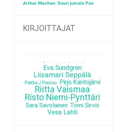
Arthur Machen: Suuri jumala Pan
KIRJOITTAJAT
.
.
.
.
.
.
.
.
.
.
.
.
.
.
.
.
.
.
.
.
.
.
.
.
.
.
.
.
.
.
.
.
.
.
.
.
Eva Sundgren
Liisamari Seppälä
Pirjo Kantojärvi
Pekka.J.Paussu
Riitta Vaismaa
Risto Niemi-Pynttäri
Sara Savolainen
Tomi Sirviö
Vesa Lahti