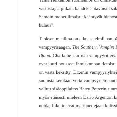
Taina Helkamon suomennos on onnistunut
vastustajaa pilkata kahdeksantavuisin sä
Samoin monet ilmaisut kääntyvät hienost
kulaus”.
Teoksen maailma on alkuasetelmiltaan pä
vampyyrisaagan,
The Southern Vampire 
Blood
. Charlaine Harrisin vampyyrit eivä
ovat juuri nousseet ihmiskunnan tietoisuu
on vasta keksitty. Dixenin vampyyriyhtei
suonista kerätään verta vampyyrien naut
valittu sisäoppilaitos Harry Potterin suu
myös etäisesti mieleen Dario Argenton
noidat liikuttelevat marionettejaan kuliss