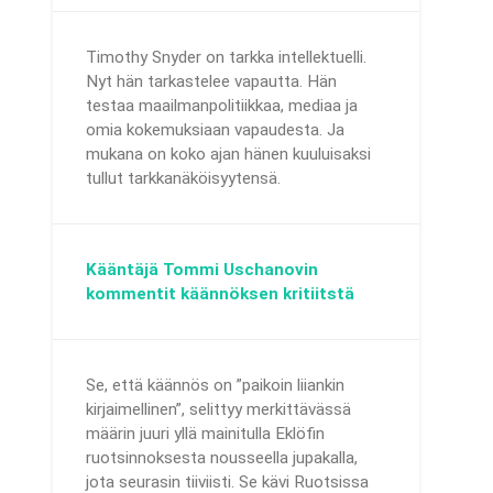
Timothy Snyder on tarkka intellektuelli.
Nyt hän tarkastelee vapautta. Hän
testaa maailmanpolitiikkaa, mediaa ja
omia kokemuksiaan vapaudesta. Ja
mukana on koko ajan hänen kuuluisaksi
tullut tarkkanäköisyytensä.
Kääntäjä Tommi Uschanovin
kommentit käännöksen kritiitstä
Se, että käännös on ”paikoin liiankin
kirjaimellinen”, selittyy merkittävässä
määrin juuri yllä mainitulla Eklöfin
ruotsinnoksesta nousseella jupakalla,
jota seurasin tiiviisti. Se kävi Ruotsissa