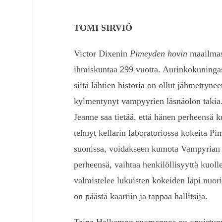
TOMI SIRVIÖ
Victor Dixenin
Pimeyden hovin
maailmass
ihmiskuntaa 299 vuotta. Aurinkokuningas 
siitä lähtien historia on ollut jähmettyn
kylmentynyt vampyyrien läsnäolon takia.
Jeanne saa tietää, että hänen perheensä 
tehnyt kellarin laboratoriossa kokeita P
suonissa, voidakseen kumota Vampyrian
perheensä, vaihtaa henkilöllisyyttä kuol
valmistelee lukuisten kokeiden läpi nuori
on päästä kaartiin ja tappaa hallitsija.