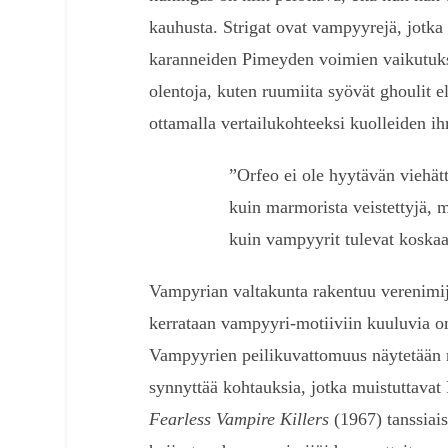
kauhusta. Strigat ovat vampyyrejä, jotka
karanneiden Pimeyden voimien vaikutukse
olentoja, kuten ruumiita syövät ghoulit e
ottamalla vertailukohteeksi kuolleiden ih
”Orfeo ei ole hyytävän viehät
kuin marmorista veistettyjä, 
kuin vampyyrit tulevat koskaa
Vampyrian valtakunta rakentuu verenimijöi
kerrataan vampyyri-motiiviin kuuluvia om
Vampyyrien peilikuvattomuus näytetään ni
synnyttää kohtauksia, jotka muistuttav
Fearless Vampire Killers
(1967) tanssiaisi