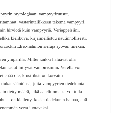
mpyyrin mytologiaan: vampyyriruusut,
ritammat, vastarintaliikkeen tekemä vampyyri,
in hirviötä kuin vampyyriä. Veriappelsiini,
kä kielikuva, kirjaimellistuu nautinnollisesti.
rcockin Elric-hahmon sieluja syövän miekan.
en ympärillä. Miltei kaikki haluavat olla
eläinsadut liittyvät vampirismiin. Verellä voi
i enää ole, krusifiksit on korvattu
tiukat sääntönsä, joita vampyyrien tiedekunta
ain tietty määrä, eikä aatelittomasta voi tulla
teet on kielletty, koska tiedekunta haluaa, että
a enemmän verta juotavaksi.