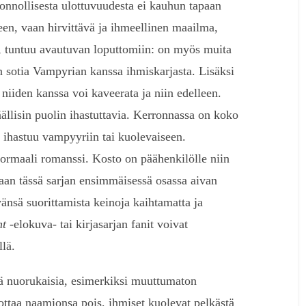
uonnollisesta ulottuvuudesta ei kauhun tapaan
teen, vaan hirvittävä ja ihmeellinen maailma,
u, tuntuu avautuvan loputtomiin: on myös muita
n sotia Vampyrian kanssa ihmiskarjasta. Lisäksi
 niiden kanssa voi kaveerata ja niin edelleen.
ällisin puolin ihastuttavia. Kerronnassa on koko
e ihastuu vampyyriin tai kuolevaiseen.
anormaali romanssi. Kosto on päähenkilölle niin
kaan tässä sarjan ensimmäisessä osassa aivan
vänsä suorittamista keinoja kaihtamatta ja
ht
-elokuva- tai kirjasarjan fanit voivat
lä.
ä nuorukaisia, esimerkiksi muuttumaton
ottaa naamionsa pois, ihmiset kuolevat pelkästä