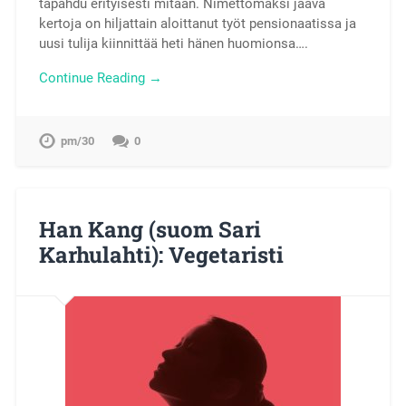
tapahdu erityisesti mitään. Nimettömäksi jäävä
kertoja on hiljattain aloittanut työt pensionaatissa ja
uusi tulija kiinnittää heti hänen huomionsa….
Continue Reading →
pm/30
0
Han Kang (suom Sari
Karhulahti): Vegetaristi