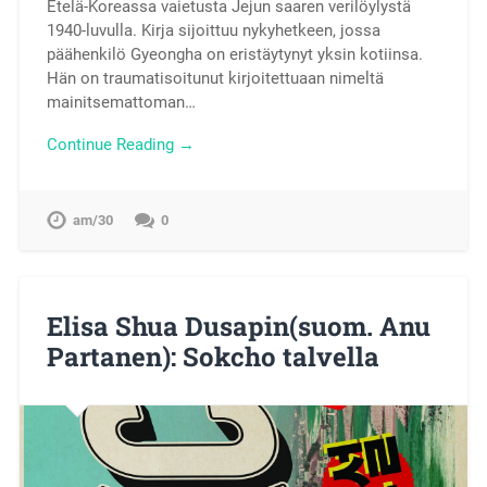
Etelä-Koreassa vaietusta Jejun saaren verilöylystä
1940-luvulla. Kirja sijoittuu nykyhetkeen, jossa
päähenkilö Gyeongha on eristäytynyt yksin kotiinsa.
Hän on traumatisoitunut kirjoitettuaan nimeltä
mainitsemattoman…
Continue Reading →
am/30
0
Elisa Shua Dusapin(suom. Anu
Partanen): Sokcho talvella