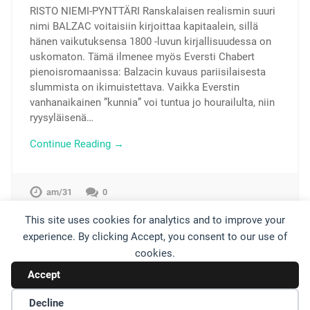
RISTO NIEMI-PYNTTÄRI Ranskalaisen realismin suuri
nimi BALZAC voitaisiin kirjoittaa kapitaalein, sillä
hänen vaikutuksensa 1800 -luvun kirjallisuudessa on
uskomaton. Tämä ilmenee myös Eversti Chabert
pienoisromaanissa: Balzacin kuvaus pariisilaisesta
slummista on ikimuistettava. Vaikka Everstin
vanhanaikainen ”kunnia” voi tuntua jo hourailulta, niin
ryysyläisenä…
Continue Reading →
am/31
0
This site uses cookies for analytics and to improve your
experience. By clicking Accept, you consent to our use of
« Older posts
cookies.
Accept
Decline
© 2026
UP ↑