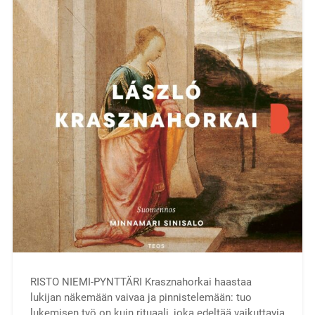
RISTO NIEMI-PYNTTÄRI Krasznahorkai haastaa
lukijan näkemään vaivaa ja pinnistelemään: tuo
lukemisen työ on kuin rituaali, joka edeltää vaikuttavia