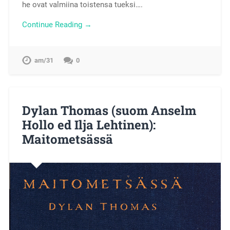
he ovat valmiina toistensa tueksi….
Continue Reading →
am/31
0
Dylan Thomas (suom Anselm
Hollo ed Ilja Lehtinen):
Maitometsässä