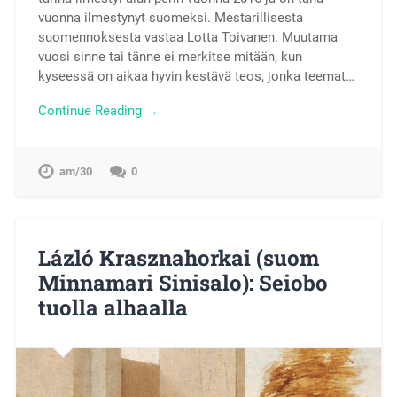
vuonna ilmestynyt suomeksi. Mestarillisesta
suomennoksesta vastaa Lotta Toivanen. Muutama
vuosi sinne tai tänne ei merkitse mitään, kun
kyseessä on aikaa hyvin kestävä teos, jonka teemat…
Continue Reading →
am/30
0
Lázló Krasznahorkai (suom
Minnamari Sinisalo): Seiobo
tuolla alhaalla