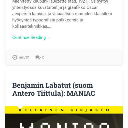
Miehitetty kaupunki (Bezette stad, 1921). Se syntyi
yhteistyössä kuvataiteilija ja graafikko Oscar
Jespersin kanssa, ja visuaalisen runouden klassikko
hyödyntää typografisia poikkeamia ja
kollaasitekniikkaa,…
Continue Reading →
am/31
0
Benjamin Labatut (suom
Antero Tiittula): MANIAC