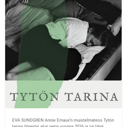
EVA SUNDGREN Annie Ernaux’n muistelmateos Tytön
tarina ilmestyi alun perin vuonna 2016 ja on tänä