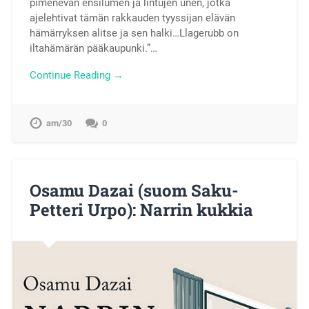
pimenevän ensilumen ja lintujen unen, jotka
ajelehtivat tämän rakkauden tyyssijan elävän
hämärryksen alitse ja sen halki…Llagerubb on
iltahämärän pääkaupunki.”…
Continue Reading →
am/30
0
Osamu Dazai (suom Saku-
Petteri Urpo): Narrin kukkia