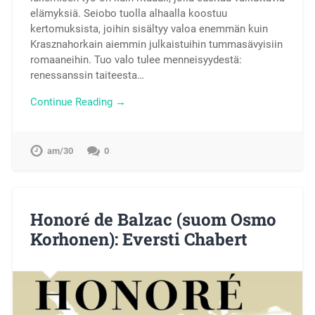
elämyksiä. Seiobo tuolla alhaalla koostuu
kertomuksista, joihin sisältyy valoa enemmän kuin
Krasznahorkain aiemmin julkaistuihin tummasävyisiin
romaaneihin. Tuo valo tulee menneisyydestä:
renessanssin taiteesta…
Continue Reading →
am/30
0
Honoré de Balzac (suom Osmo
Korhonen): Eversti Chabert