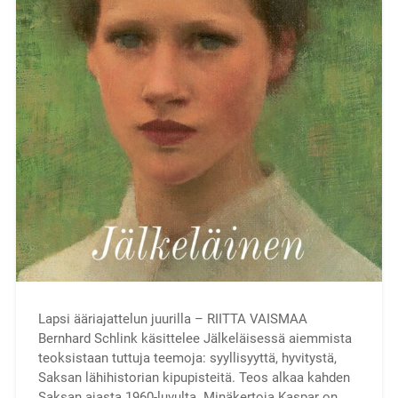
Lapsi ääriajattelun juurilla – RIITTA VAISMAA
Bernhard Schlink käsittelee Jälkeläisessä aiemmista
teoksistaan tuttuja teemoja: syyllisyyttä, hyvitystä,
Saksan lähihistorian kipupisteitä. Teos alkaa kahden
Saksan ajasta 1960-luvulta. Minäkertoja Kaspar on