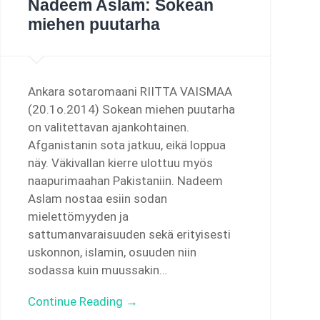
Nadeem Aslam: Sokean
miehen puutarha
Ankara sotaromaani RIITTA VAISMAA
(20.1o.2014) Sokean miehen puutarha
on valitettavan ajankohtainen.
Afganistanin sota jatkuu, eikä loppua
näy. Väkivallan kierre ulottuu myös
naapurimaahan Pakistaniin. Nadeem
Aslam nostaa esiin sodan
mielettömyyden ja
sattumanvaraisuuden sekä erityisesti
uskonnon, islamin, osuuden niin
sodassa kuin muussakin…
Continue Reading →