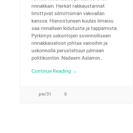
rinnakkain. Herkät rakkaustarinat
limittyvät silmittömän väkivallan
kanssa. Hienostuneen kuulas ilmaisu
saa rinnalleen kidutusta ja tappamista.
Pyrkimys uskontojen sovinnolliseen
rinnakkaiseloon johtaa vainoihin ja
uskonnolla perusteltuun julmaan
politikointiin. Nadeem Aslamin…
Continue Reading →
pm/31
0