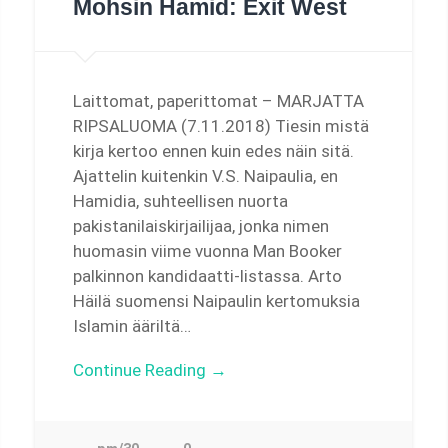
Mohsin Hamid: Exit West
Laittomat, paperittomat – MARJATTA
RIPSALUOMA (7.11.2018) Tiesin mistä
kirja kertoo ennen kuin edes näin sitä.
Ajattelin kuitenkin V.S. Naipaulia, en
Hamidia, suhteellisen nuorta
pakistanilaiskirjailijaa, jonka nimen
huomasin viime vuonna Man Booker
palkinnon kandidaatti-listassa. Arto
Häilä suomensi Naipaulin kertomuksia
Islamin ääriltä…
Continue Reading →