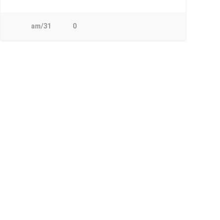
am/31
0