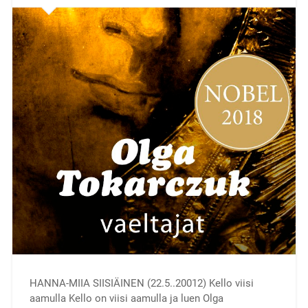
HANNA-MIIA SIISIÄINEN (22.5..20012) Kello viisi
aamulla Kello on viisi aamulla ja luen Olga