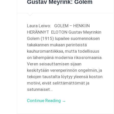
Gustav Meyrink: Golem
Laura Leiwo: GOLEM – HENKIIN
HERÄNNYT ELOTON Gustav Meyrinkin
Golem (1915) lupailee suomennoksen
takakannen mukaan perinteistä
kauhuromantiikkaa, mutta todellisuus
on lähempänä modernia rikosromaania.
Veren seisauttamisen sijaan
keskitytään verenperinnön ongelmiin, ja
tekojen taustalta löytyy yleensä koston
motiivi, eivät selittämättömät ja
satunnaiset…
Continue Reading →