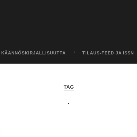
I KÄÄNNÖSKIRJALLISUUTTA
TILAUS-FEED JA ISSN
TAG
.