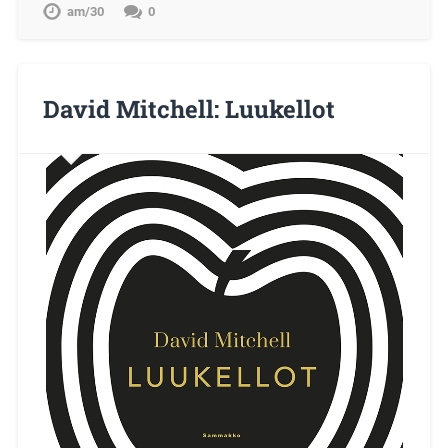
am/30
0
David Mitchell: Luukellot