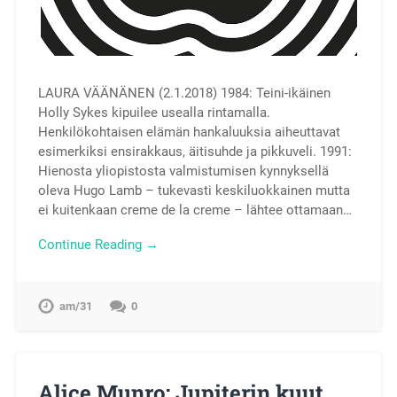
LAURA VÄÄNÄNEN (2.1.2018) 1984: Teini-ikäinen
Holly Sykes kipuilee usealla rintamalla.
Henkilökohtaisen elämän hankaluuksia aiheuttavat
esimerkiksi ensirakkaus, äitisuhde ja pikkuveli. 1991:
Hienosta yliopistosta valmistumisen kynnyksellä
oleva Hugo Lamb – tukevasti keskiluokkainen mutta
ei kuitenkaan creme de la creme – lähtee ottamaan…
Continue Reading →
am/31
0
Alice Munro: Jupiterin kuut