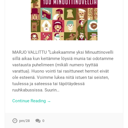
MARJO VALLITTU ”Lukekaamme yksi Minuuttinovelli
sillä aikaa kun keitämme löysiä munia tai odotamme
vastausta puhelimeen (mikäli numero tyyttää
varattua). Huono vointi tai rasittuneet hermot eivät
ole esteenä. Voimme lukea niitä istuen tai seisten,
tuulessa ja sateessa tai täpötäydessä
ruuhkabussissa. Suurin…
Continue Reading →
pm/28
0