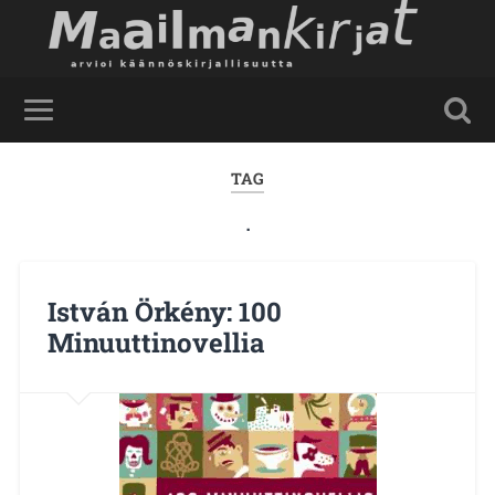
TAG
.
István Örkény: 100
Minuuttinovellia