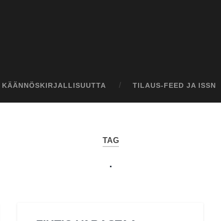
I KÄÄNNÖSKIRJALLISUUTTA
TILAUS-FEED JA ISSN
TAG
.