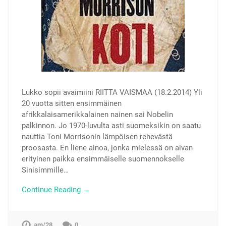
Lukko sopii avaimiini RIITTA VAISMAA (18.2.2014) Yli
20 vuotta sitten ensimmäinen
afrikkalaisamerikkalainen nainen sai Nobelin
palkinnon. Jo 1970-luvulta asti suomeksikin on saatu
nauttia Toni Morrisonin lämpöisen rehevästä
proosasta. En liene ainoa, jonka mielessä on aivan
erityinen paikka ensimmäiselle suomennokselle
Sinisimmille…
Continue Reading →
am/28
0