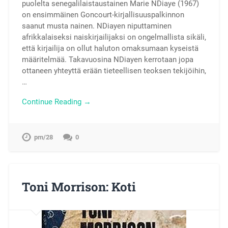
puolelta senegalilaistaustainen Marie NDiaye (1967)
on ensimmäinen Goncourt-kirjallisuuspalkinnon
saanut musta nainen. NDiayen niputtaminen
afrikkalaiseksi naiskirjailijaksi on ongelmallista sikäli,
että kirjailija on ollut haluton omaksumaan kyseistä
määritelmää. Takavuosina NDiayen kerrotaan jopa
ottaneen yhteyttä erään tieteellisen teoksen tekijöihin,
…
Continue Reading →
pm/28
0
Toni Morrison: Koti