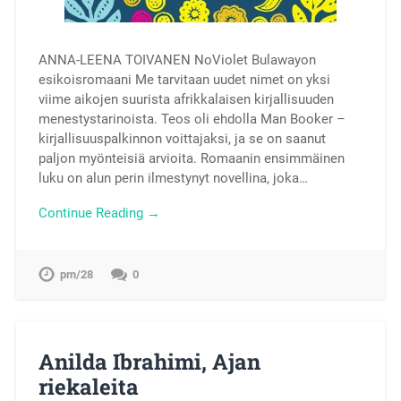
ANNA-LEENA TOIVANEN NoViolet Bulawayon
esikoisromaani Me tarvitaan uudet nimet on yksi
viime aikojen suurista afrikkalaisen kirjallisuuden
menestystarinoista. Teos oli ehdolla Man Booker –
kirjallisuuspalkinnon voittajaksi, ja se on saanut
paljon myönteisiä arvioita. Romaanin ensimmäinen
luku on alun perin ilmestynyt novellina, joka…
Continue Reading →
pm/28
0
Anilda Ibrahimi, Ajan
riekaleita