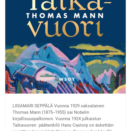
LIISAMARI SEPPÄLÄ Vuonna 1929 saksalainen
Thomas Mann (1875‒1955) sai Nobelin
kirjallisuuspalkinnon. Vuonna 1924 julkaistun
Taikavuoren päähenkilö Hans Castorp on äskettäin