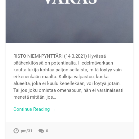
RISTO NIEMI-PYNTTÄRI (14.3.2021) Hyvässä
päähenkilössä on potentiaalia. Hedelmävarkaan
kautta lukija kohtaa paljon sellaista, mitä löytyy vain
ei-kenenkään maalta. Kulkija valpastuu, koska
alueelta, joka ei kuulu kenellekään, voi löytyä jotain.
Tai jos joku omistaa omenapuun, hän ei varsinaisesti
menetä mitään, jos…
Continue Reading →
pm/31
0