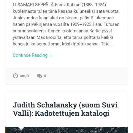
LIISAMARI SEPPÄLÄ Franz Kafkan (1883‒1924)
kuolemasta tulee tänä kesänä kuluneeksi sata vuotta.
Juhlavuoden kunniaksi on hienoa päästä lukemaan
hänen päiväkirjansa vuosilta 1909‒1923 Panu Turusen
suomennoksena. Ennen kuolemaansa Kafka pyysi
ystävältään Max Brodilta, että tämä polttaisi kaikki
hänen julkaisemattomat käsikirjoituksensa. Tätä…
Continue Reading →
am/31
0
Judith Schalansky (suom Suvi
Valli): Kadotettujen katalogi