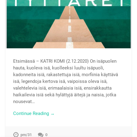
Etsimässä – KATRI KOMI (2.12.2020) On isäpuolen
hauta, kuoleva isä, kuolleeksi luultu isäpuoli,
kadonneita isiä, rakastettuja isiä, morfiinia käyttävä
isä, legendoja kertova isä, vaipoissa oleva isä,
valehtelevia isiä, erimaalaisia isiä, ensirakkautta
haikailevia isiä sekä hylättyjä äitejä ja naisia, jotka
nousevat…
Continue Reading →
pm/31
0