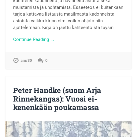
käsittelee kadonneita ja hävinneitä asioita sekä
muistamista ja unohtamista. Esseeteos ei kuitenkaan
tarjoa kattavaa listausta maailmasta kadonneista
asioista vaikka kirjan nimi voikin ohjata niin
ajattelemaan. Kirja on jaettu kahteentoista täysin…
Continue Reading →
am/30
0
Peter Handke (suom Arja
Rinnekangas): Vuosi ei-
kenenkään poukamassa