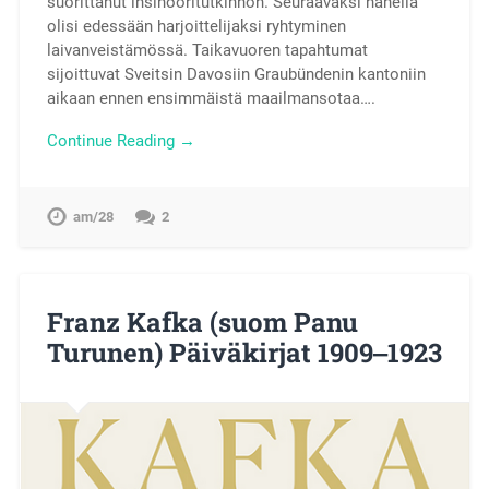
suorittanut insinööritutkinnon. Seuraavaksi hänellä
olisi edessään harjoittelijaksi ryhtyminen
laivanveistämössä. Taikavuoren tapahtumat
sijoittuvat Sveitsin Davosiin Graubündenin kantoniin
aikaan ennen ensimmäistä maailmansotaa….
Continue Reading →
am/28
2
Franz Kafka (suom Panu
Turunen) Päiväkirjat 1909‒1923