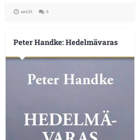
am/31
0
Peter Handke: Hedelmävaras