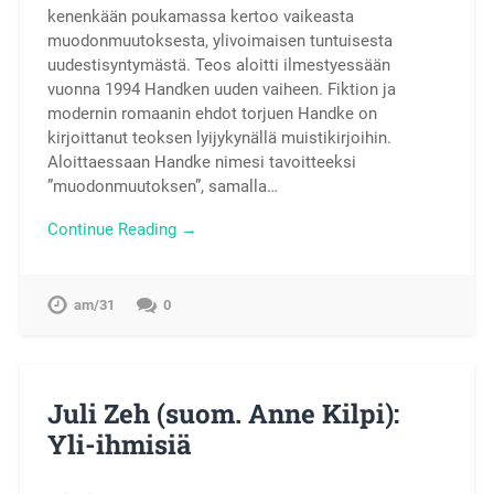
kenenkään poukamassa kertoo vaikeasta
muodonmuutoksesta, ylivoimaisen tuntuisesta
uudestisyntymästä. Teos aloitti ilmestyessään
vuonna 1994 Handken uuden vaiheen. Fiktion ja
modernin romaanin ehdot torjuen Handke on
kirjoittanut teoksen lyijykynällä muistikirjoihin.
Aloittaessaan Handke nimesi tavoitteeksi
”muodonmuutoksen”, samalla…
Continue Reading →
am/31
0
Juli Zeh (suom. Anne Kilpi):
Yli-ihmisiä