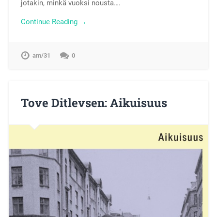
jotakin, minkä vuoksi nousta….
Continue Reading →
am/31
0
Tove Ditlevsen: Aikuisuus