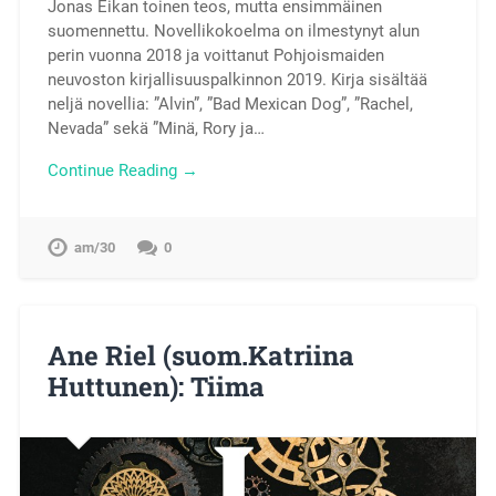
Jonas Eikan toinen teos, mutta ensimmäinen
suomennettu. Novellikokoelma on ilmestynyt alun
perin vuonna 2018 ja voittanut Pohjoismaiden
neuvoston kirjallisuuspalkinnon 2019. Kirja sisältää
neljä novellia: ”Alvin”, ”Bad Mexican Dog”, ”Rachel,
Nevada” sekä ”Minä, Rory ja…
Continue Reading →
am/30
0
Ane Riel (suom.Katriina
Huttunen): Tiima