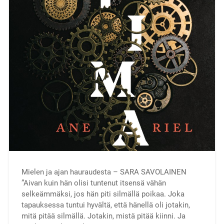
Mielen ja ajan hauraudesta – SARA SAVOLAINEN
”Aivan kuin hän olisi tuntenut itsensä vähän
selkeämmäksi, jos hän piti silmällä poikaa. Joka
tapauksessa tuntui hyvältä, että hänellä oli jotakin,
mitä pitää silmällä. Jotakin, mistä pitää kiinni. Ja