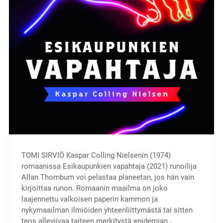
TOMI SIRVIÖ Kaspar Colling Nielsenin (1974)
romaanissa Esikaupunkien vapahtaja (2021) runoilija
Allan Thornbum voi pelastaa planeetan, jos hän vain
kirjoittaa runon. Romaanin maailma on joko
laajennettu valkoisen paperin kammon ja
nykymaailman ilmiöiden yhteenliittymästä tai sitten
teos alleviivaa taiteen merkitystä epidemian…