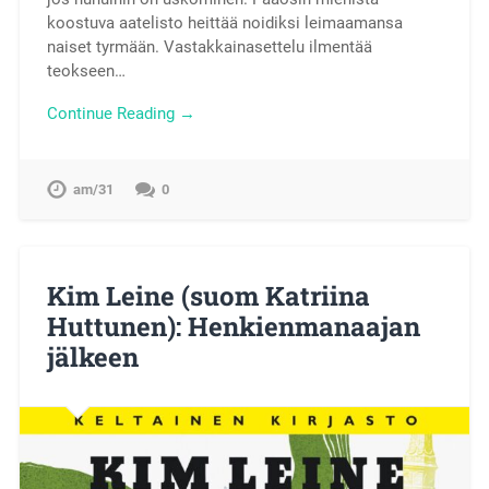
koostuva aatelisto heittää noidiksi leimaamansa
naiset tyrmään. Vastakkainasettelu ilmentää
teokseen…
Continue Reading →
am/31
0
Kim Leine (suom Katriina
Huttunen): Henkienmanaajan
jälkeen