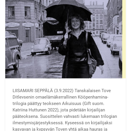
LIISAMARI SEPPÄLÄ (3.9.2022) Tanskalaisen Tove
Ditlevsenin omaelämäkerrallinen Kööpenhamina-
trilogia päättyy teokseen Aikuisuus (Gift suom.
Katriina Huttunen 2022), jota pidetään kirjailijan
pääteoksena. Suosittelen vahvasti lukemaan trilogian
ilmestymisjärjestyksessä. Kyseessä on kirjailijaksi
kasvavan ja kypsyvän Toven yhtä aikaa hauras ja