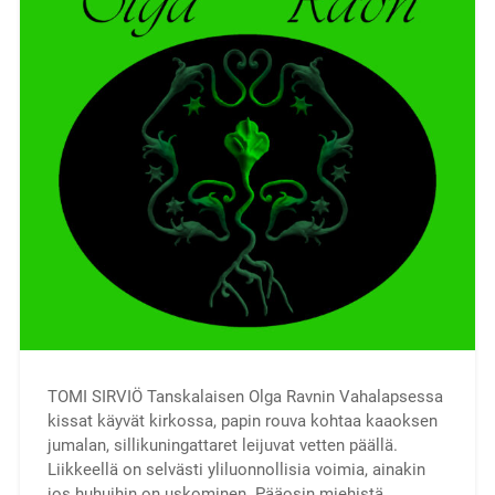
TOMI SIRVIÖ Tanskalaisen Olga Ravnin Vahalapsessa
kissat käyvät kirkossa, papin rouva kohtaa kaaoksen
jumalan, sillikuningattaret leijuvat vetten päällä.
Liikkeellä on selvästi yliluonnollisia voimia, ainakin
jos huhuihin on uskominen. Pääosin miehistä