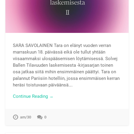
SARA SAVOLAINEN Tara on elänyt vuoden verran
marraskuun 18. päivässä eikä ole tullut yhtään
viisaammaksi ulospääsemisen löytämisessä. Solvej
Ballen Tilavuuden laskemisesta -kirjasarjan toinen
osa jatkaa siitä mihin ensimmäinen päättyi. Tara on
palannut Pariisiin hotelliin, jossa ensimmäisen kerran
heräsi toistuvaan päiväänsä….
Continue Reading →
am/30
0