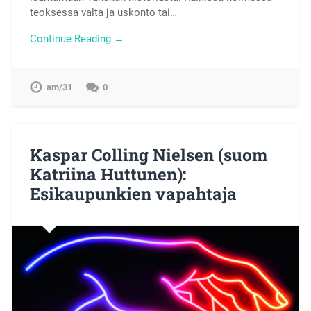
teoksessa valta ja uskonto tai…
Continue Reading →
am/31
0
Kaspar Colling Nielsen (suom
Katriina Huttunen):
Esikaupunkien vapahtaja