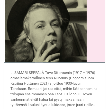
LIISAMARI SEPPÄLÄ Tove Ditlevsenin (1917 – 1976)
omaelämäkerrallinen teos Nuoruus (Ungdom suom.
Katriina Huttunen 2021) sijoittuu 1930-luvun
Tanskaan. Romaani jatkaa siitä, mihin Kööpenhamina-
trilogian ensimmäinen osa Lapsuus loppuu. Toven
vanhemmat eivät halua tai pysty maksamaan
tyttärensä koulunkäyntiä lukiossa, joten juuri ripille…