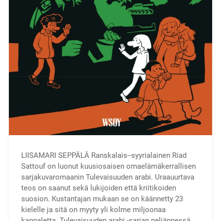
LIISAMARI SEPPÄLÄ Ranskalais‒syyrialainen Riad
Sattouf on luonut kuusiosaisen omaelämäkerrallisen
sarjakuvaromaanin Tulevaisuuden arabi. Uraauurtava
teos on saanut sekä lukijoiden että kriitikoiden
suosion. Kustantajan mukaan se on käännetty 23
kielelle ja sitä on myyty yli kolme miljoonaa
kappaletta. Tulevaisuuden arabi -sarjan neljännessä…