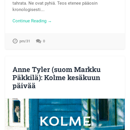
tahrata. Ne ovat pyhiä. Teos etenee pääosin
kronologisesti….
Continue Reading →
pm/31
0
Anne Tyler (suom Markku
Päkkilä): Kolme kesäkuun
päivää