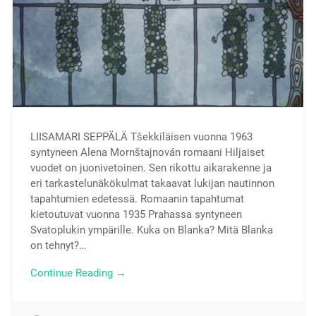
LIISAMARI SEPPÄLÄ Tšekkiläisen vuonna 1963
syntyneen Alena Mornštajnován romaani Hiljaiset
vuodet on juonivetoinen. Sen rikottu aikarakenne ja
eri tarkastelunäkökulmat takaavat lukijan nautinnon
tapahtumien edetessä. Romaanin tapahtumat
kietoutuvat vuonna 1935 Prahassa syntyneen
Svatoplukin ympärille. Kuka on Blanka? Mitä Blanka
on tehnyt?…
Continue Reading →