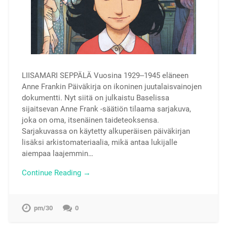
LIISAMARI SEPPÄLÄ Vuosina 1929‒1945 eläneen
Anne Frankin Päiväkirja on ikoninen juutalaisvainojen
dokumentti. Nyt siitä on julkaistu Baselissa
sijaitsevan Anne Frank -säätiön tilaama sarjakuva,
joka on oma, itsenäinen taideteoksensa.
Sarjakuvassa on käytetty alkuperäisen päiväkirjan
lisäksi arkistomateriaalia, mikä antaa lukijalle
aiempaa laajemmin…
Continue Reading →
pm/30
0