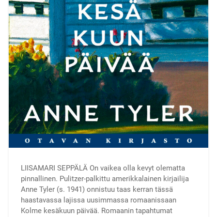
LIISAMARI SEPPÄLÄ On vaikea olla kevyt olematta
pinnallinen. Pulitzer-palkittu amerikkalainen kirjailija
Anne Tyler (s. 1941) onnistuu taas kerran tässä
haastavassa lajissa uusimmassa romaanissaan
Kolme kesäkuun päivää. Romaanin tapahtumat