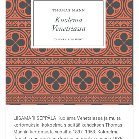
LIISAMARI SEPPÄLÄ Kuolema Venetsiassa ja muita
kertomuksia -kokoelma sisältää kahdeksan Thomas
Mannin kertomusta vuosilta 1897‒1953. Kokoelma
ilmestyi ensimmäisen kerran suomeksi vuonna 1985,