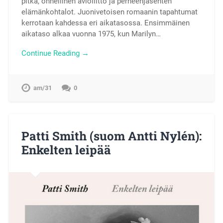
pitkä, onnellinen avioliitto ja perheenjäsenten
elämänkohtalot. Juonivetoisen romaanin tapahtumat
kerrotaan kahdessa eri aikatasossa. Ensimmäinen
aikataso alkaa vuonna 1975, kun Marilyn…
Continue Reading →
am/31
0
Patti Smith (suom Antti Nylén):
Enkelten leipää