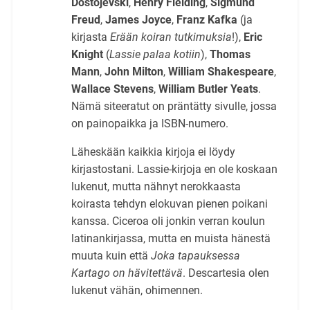
Dostojevski
,
Henry Fielding
,
Sigmund
Freud
,
James Joyce
,
Franz Kafka
(ja
kirjasta
Erään koiran tutkimuksia
!),
Eric
Knight
(
Lassie palaa kotiin
),
Thomas
Mann
,
John Milton
,
William Shakespeare
,
Wallace Stevens
,
William Butler Yeats
.
Nämä siteeratut on präntätty sivulle, jossa
on painopaikka ja ISBN-numero.
Läheskään kaikkia kirjoja ei löydy
kirjastostani. Lassie-kirjoja en ole koskaan
lukenut, mutta nähnyt nerokkaasta
koirasta tehdyn elokuvan pienen poikani
kanssa. Ciceroa oli jonkin verran koulun
latinankirjassa, mutta en muista hänestä
muuta kuin että
Joka tapauksessa
Kartago on hävitettävä
. Descartesia olen
lukenut vähän, ohimennen.