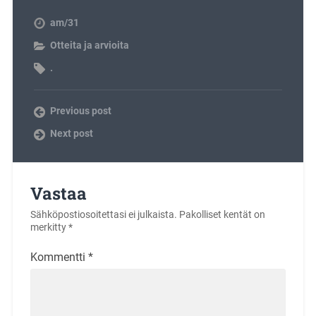
am/31
Otteita ja arvioita
.
Previous post
Next post
Vastaa
Sähköpostiosoitettasi ei julkaista.
Pakolliset kentät on
merkitty
*
Kommentti
*