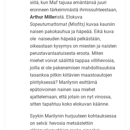
siitä, kun Maf tajuaa emäntänsä juuri
eronneen tärkeimmästä ihmissuhteestaan,
Arthur Miller
istä. Elokuva
Sopeutumattomat (Misfits)
kuvaa kauniin
naisen pakokauhua ja häpeää. Eikä kuva
ole naiseuden häpeää pelkästään,
oikeastaan kysymys on miesten ja naisten
perustavanlaatuisesta erosta. Miten
miehet voivat säälittä tappaa villihevosia,
joilla ei ole pakenemisen mahdollisuuksia
tasankoa pitkin kiitävien maastoautojen
piirityksessä? Marilynin esittämä
epätoivoinen nainen saa miehet
ajattelemaan, että jotain on nyt vinossa,
sitten tapahtuu koko elokuvan käänne.
Syykin Marilynin hurjuuteen kohtauksessa
on selvä: hevosia metsästettiin