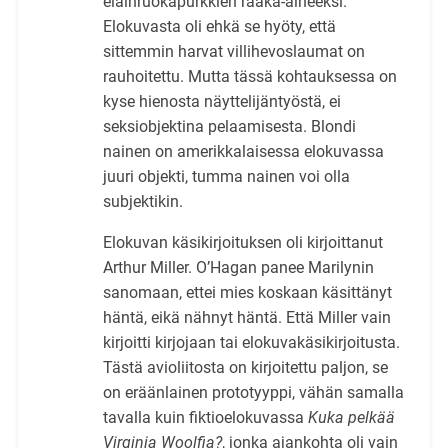
eläinruokapurkkien raaka-aineeksi.
Elokuvasta oli ehkä se hyöty, että
sittemmin harvat villihevoslaumat on
rauhoitettu. Mutta tässä kohtauksessa on
kyse hienosta näyttelijäntyöstä, ei
seksiobjektina pelaamisesta. Blondi
nainen on amerikkalaisessa elokuvassa
juuri objekti, tumma nainen voi olla
subjektikin.
Elokuvan käsikirjoituksen oli kirjoittanut
Arthur Miller. O’Hagan panee Marilynin
sanomaan, ettei mies koskaan käsittänyt
häntä, eikä nähnyt häntä. Että Miller vain
kirjoitti kirjojaan tai elokuvakäsikirjoitusta.
Tästä avioliitosta on kirjoitettu paljon, se
on eräänlainen prototyyppi, vähän samalla
tavalla kuin fiktioelokuvassa
Kuka pelkää
Virginia Woolfia?
, jonka ajankohta oli vain