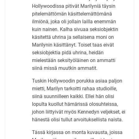
Hollywoodissa pitivät Marilyniä täysin
pitelemättömän käsittelemättömänä
ilmiönä, joka oli jollain lailla enemmän
kuin nainen. Kalha sivuaa seksiobjektin
käsitettä uhrina ja sellaisena moni on
Marilynin käsittänyt. Toiset taas eivät
seksiobjektia pidä uhrina, heidän
mielestään seksityöläinen on ammatti
siinä missä muutkin ammatit.
Tuskin Hollywoodin porukka asiaa paljon
mietti, Marilyn tarkoitti rahaa studioille,
siinä suunnilleen kaikki. Ellei hän olisi
lopulta kuollut hämärissä olosuhteissa,
johon liittyivät myös Kennedyn veljekset, ei
hänestä olisi tullut arvoituksellista naista.
Tässä kirjassa on monta kuvausta, joissa