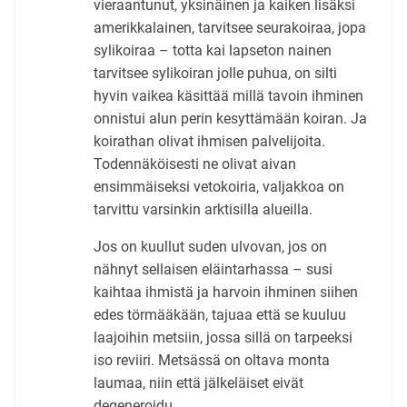
vieraantunut, yksinäinen ja kaiken lisäksi
amerikkalainen, tarvitsee seurakoiraa, jopa
sylikoiraa – totta kai lapseton nainen
tarvitsee sylikoiran jolle puhua, on silti
hyvin vaikea käsittää millä tavoin ihminen
onnistui alun perin kesyttämään koiran. Ja
koirathan olivat ihmisen palvelijoita.
Todennäköisesti ne olivat aivan
ensimmäiseksi vetokoiria, valjakkoa on
tarvittu varsinkin arktisilla alueilla.
Jos on kuullut suden ulvovan, jos on
nähnyt sellaisen eläintarhassa – susi
kaihtaa ihmistä ja harvoin ihminen siihen
edes törmääkään, tajuaa että se kuuluu
laajoihin metsiin, jossa sillä on tarpeeksi
iso reviiri. Metsässä on oltava monta
laumaa, niin että jälkeläiset eivät
degeneroidu.