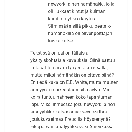
newyorkilainen hämähäkki, jolla
oli liukkaat kintut ja kulman
kundin röyhkeä käytös.
Silmissään sillä pikku beatnik-
hämähäkillä oli pilvenpolttajan
laiska katse.
Tekstissä on paljon tällaisia
yksityiskohtaisia kuvauksia. Siinä sattuu
ja tapahtuu aivan lyhyen ajan sisällä,
mutta miksi hämähäkin on oltava siinä?
En tiedä kuka on E.B. White, mutta muuten
analyysi on oikeastaan sillä selvä. Maf-
koira tuntuu nähneen koko tapahtuman
läpi. Miksi ihmeessä joku newyorkilainen
analyytikko katsoo asiakseen esittää
joulukuvaelmaa Freudilla höystettynä?
Eiköpä vain analyytikkoväki Amerikassa