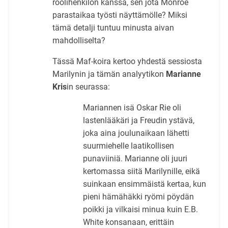
roolihenkilön kanssa, sen jota Monroe
parastaikaa työsti näyttämölle? Miksi
tämä detalji tuntuu minusta aivan
mahdolliselta?
Tässä Maf-koira kertoo yhdestä sessiosta
Marilynin ja tämän analyytikon
Marianne
Kris
in seurassa:
Mariannen isä Oskar Rie oli
lastenlääkäri ja Freudin ystävä,
joka aina joulunaikaan lähetti
suurmiehelle laatikollisen
punaviiniä. Marianne oli juuri
kertomassa siitä Marilynille, eikä
suinkaan ensimmäistä kertaa, kun
pieni hämähäkki ryömi pöydän
poikki ja vilkaisi minua kuin E.B.
White konsanaan, erittäin