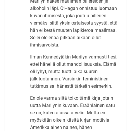
Marilyn näkee maailman pillereiden ja
alkoholin läpi. O’Hagan onnistuu luomaan
kuvan ihmisestä, joka joutuu pillerien
viemäksi siitä yksinkertaisesta syystä, että
hän ei kestä muuten läpikieroa maailmaa.
Se ei ole enää pitkään aikaan ollut
ihmisarvoista.
Ilman Kennedyjäkin Marilyn varmasti tiesi,
ettei hänellä ollut mahdollisuuksia. Elämä
oli lyhyt, mutta tuotti aika suuren
jälkituotannon. Varsinkin feministinen
tutkimus sai hänestä tärkeän esimerkin.
En ole varma siitä toiko tämä kirja jotain
uutta Marilynin kuvaan. Eräänlainen satu
se on, kuten alussa arvelin. Mutta en
myöskään oikein käsitä kirjan motiivia.
Amerikkalainen nainen, hänen