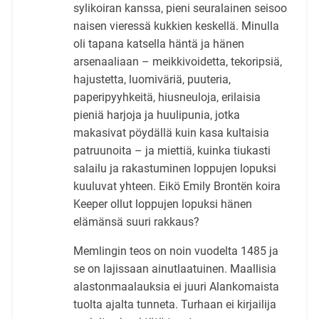
sylikoiran kanssa, pieni seuralainen seisoo
naisen vieressä kukkien keskellä. Minulla
oli tapana katsella häntä ja hänen
arsenaaliaan – meikkivoidetta, tekoripsiä,
hajustetta, luomiväriä, puuteria,
paperipyyhkeitä, hiusneuloja, erilaisia
pieniä harjoja ja huulipunia, jotka
makasivat pöydällä kuin kasa kultaisia
patruunoita – ja miettiä, kuinka tiukasti
salailu ja rakastuminen loppujen lopuksi
kuuluvat yhteen. Eikö Emily Brontën koira
Keeper ollut loppujen lopuksi hänen
elämänsä suuri rakkaus?
Memlingin teos on noin vuodelta 1485 ja
se on lajissaan ainutlaatuinen. Maallisia
alastonmaalauksia ei juuri Alankomaista
tuolta ajalta tunneta. Turhaan ei kirjailija