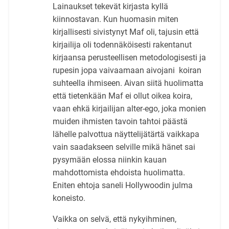
Lainaukset tekevät kirjasta kyllä
kiinnostavan. Kun huomasin miten
kirjallisesti sivistynyt Maf oli, tajusin että
kirjailija oli todennäköisesti rakentanut
kirjaansa perusteellisen metodologisesti ja
rupesin jopa vaivaamaan aivojani koiran
suhteella ihmiseen. Aivan siitä huolimatta
että tietenkään Maf ei ollut oikea koira,
vaan ehkä kirjailijan alter-ego, joka monien
muiden ihmisten tavoin tahtoi päästä
lähelle palvottua näyttelijätärtä vaikkapa
vain saadakseen selville mikä hänet sai
pysymään elossa niinkin kauan
mahdottomista ehdoista huolimatta.
Eniten ehtoja saneli Hollywoodin julma
koneisto.
Vaikka on selvä, että nykyihminen,