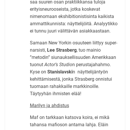
saa suuren osan praktiikkansa tuloja
erityisneurooseista, jotka koskevat
nimenomaan ekshibitionistisinta kaikista
ammattikunnista: näyttelijöitä. Analyytikko
ei tunnu juuri välittävän asiakkaastaan.
Samaan New Yorkin osuuteen liittyy super-
narsisti,
Lee Strasberg
, tuo mainio
”metodin” siunauksellisuuden Amerikkaan
tuonut
Actor’s Studio
n perustajahahmo.
Kyse on
Stanislavski
n näyttelijäntyön
kehittämisestä, jonka Strasberg onnistui
tuomaan rahakkaille markkinoille.
Täytyyhän ihmisten elää!
Marilyn ja ahdistus
Maf on tarkkaan katsova koira, ei mikä
tahansa mafioson antama lahja. Eläin