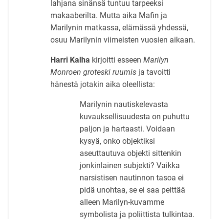
lahjana sinänsä tuntuu tarpeeksi
makaaberilta. Mutta aika Mafin ja
Marilynin matkassa, elämässä yhdessä,
osuu Marilynin viimeisten vuosien aikaan.
Harri Kalha
kirjoitti esseen
Marilyn
Monroen groteski ruumis
ja tavoitti
hänestä jotakin aika oleellista:
Marilynin nautiskelevasta
kuvauksellisuudesta on puhuttu
paljon ja hartaasti. Voidaan
kysyä, onko objektiksi
aseuttautuva objekti sittenkin
jonkinlainen subjekti? Vaikka
narsistisen nautinnon tasoa ei
pidä unohtaa, se ei saa peittää
alleen Marilyn-kuvamme
symbolista ja poliittista tulkintaa.