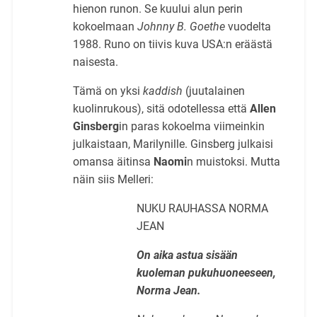
hienon runon. Se kuului alun perin
kokoelmaan
Johnny B. Goethe
vuodelta
1988. Runo on tiivis kuva USA:n eräästä
naisesta.
Tämä on yksi
kaddish
(juutalainen
kuolinrukous), sitä odotellessa että
Allen
Ginsberg
in paras kokoelma viimeinkin
julkaistaan, Marilynille. Ginsberg julkaisi
omansa äitinsa
Naomi
n muistoksi. Mutta
näin siis Melleri:
NUKU RAUHASSA NORMA
JEAN
On aika astua sisään
kuoleman pukuhuoneeseen,
Norma Jean.