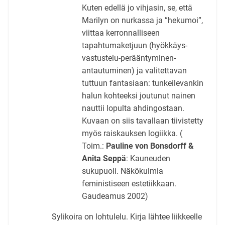
Kuten edellä jo vihjasin, se, että
Marilyn on nurkassa ja ”hekumoi”,
viittaa kerronnalliseen
tapahtumaketjuun (hyökkäys-
vastustelu-perääntyminen-
antautuminen) ja valitettavan
tuttuun fantasiaan: tunkeilevankin
halun kohteeksi joutunut nainen
nauttii lopulta ahdingostaan.
Kuvaan on siis tavallaan tiivistetty
myös raiskauksen logiikka. (
Toim.:
Pauline von
Bonsdorff &
Anita Seppä
: Kauneuden
sukupuoli. Näkökulmia
feministiseen estetiikkaan.
Gaudeamus 2002)
Sylikoira on lohtulelu. Kirja lähtee liikkeelle