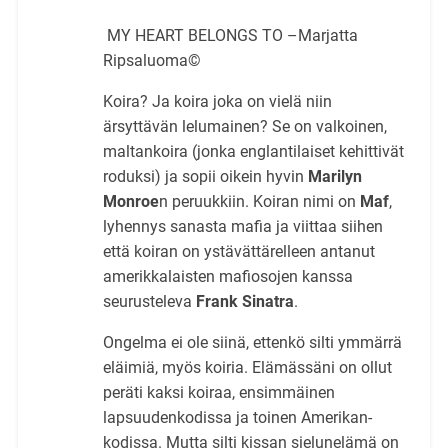
MY HEART BELONGS TO –Marjatta
Ripsaluoma©
Koira? Ja koira joka on vielä niin
ärsyttävän lelumainen? Se on valkoinen,
maltankoira (jonka englantilaiset kehittivät
roduksi) ja sopii oikein hyvin
Marilyn
Monroe
n peruukkiin. Koiran nimi on
Maf
,
lyhennys sanasta mafia ja viittaa siihen
että koiran on ystävättärelleen antanut
amerikkalaisten mafiosojen kanssa
seurusteleva
Frank Sinatra
.
Ongelma ei ole siinä, ettenkö silti ymmärrä
eläimiä, myös koiria. Elämässäni on ollut
peräti kaksi koiraa, ensimmäinen
lapsuudenkodissa ja toinen Amerikan-
kodissa. Mutta silti kissan sielunelämä on