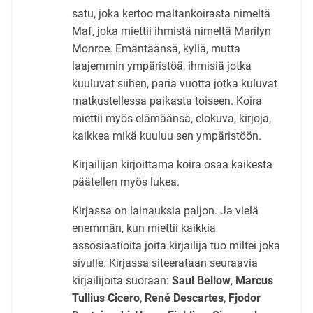
satu, joka kertoo maltankoirasta nimeltä
Maf, joka miettii ihmistä nimeltä Marilyn
Monroe. Emäntäänsä, kyllä, mutta
laajemmin ympäristöä, ihmisiä jotka
kuuluvat siihen, paria vuotta jotka kuluvat
matkustellessa paikasta toiseen. Koira
miettii myös elämäänsä, elokuva, kirjoja,
kaikkea mikä kuuluu sen ympäristöön.
Kirjailijan kirjoittama koira osaa kaikesta
päätellen myös lukea.
Kirjassa on lainauksia paljon. Ja vielä
enemmän, kun miettii kaikkia
assosiaatioita joita kirjailija tuo miltei joka
sivulle. Kirjassa siteerataan seuraavia
kirjailijoita suoraan:
Saul Bellow
,
Marcus
Tullius Cicero
,
René Descartes
,
Fjodor