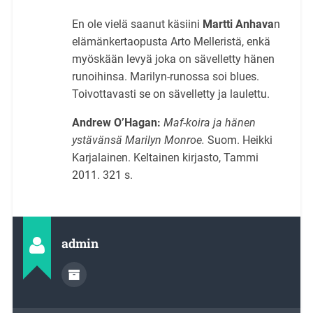
En ole vielä saanut käsiini
Martti Anhava
n
elämänkertaopusta Arto Melleristä, enkä
myöskään levyä joka on sävelletty hänen
runoihinsa. Marilyn-runossa soi blues.
Toivottavasti se on sävelletty ja laulettu.
Andrew O’Hagan:
Maf-koira ja hänen
ystävänsä Marilyn Monroe.
Suom. Heikki
Karjalainen. Keltainen kirjasto, Tammi
2011. 321 s.
admin