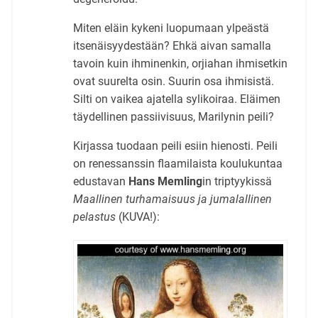
Miten eläin kykeni luopumaan ylpeästä
itsenäisyydestään? Ehkä aivan samalla
tavoin kuin ihminenkin, orjiahan ihmisetkin
ovat suurelta osin. Suurin osa ihmisistä.
Silti on vaikea ajatella sylikoiraa. Eläimen
täydellinen passiivisuus, Marilynin peili?
Kirjassa tuodaan peili esiin hienosti. Peili
on renessanssin flaamilaista koulukuntaa
edustavan
Hans Memling
in triptyykissä
Maallinen turhamaisuus ja jumalallinen
pelastus
(KUVA!):