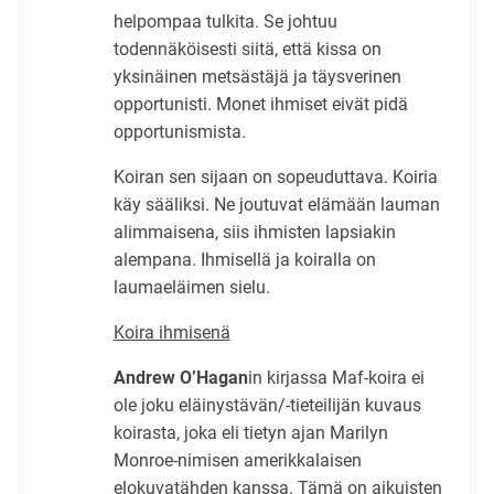
helpompaa tulkita. Se johtuu
todennäköisesti siitä, että kissa on
yksinäinen metsästäjä ja täysverinen
opportunisti. Monet ihmiset eivät pidä
opportunismista.
Koiran sen sijaan on sopeuduttava. Koiria
käy sääliksi. Ne joutuvat elämään lauman
alimmaisena, siis ihmisten lapsiakin
alempana. Ihmisellä ja koiralla on
laumaeläimen sielu.
Koira ihmisenä
Andrew O’Hagan
in kirjassa Maf-koira ei
ole joku eläinystävän/-tieteilijän kuvaus
koirasta, joka eli tietyn ajan Marilyn
Monroe-nimisen amerikkalaisen
elokuvatähden kanssa. Tämä on aikuisten