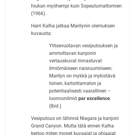
hiukan myöhempi kuin Sopeutumattomien
(1966).
Harri Kalha jatkaa Marilynin olemuksen
kuvausta:
Ylitsevuotavan vesiputouksen ja
ammottavan kanjonin
vertauskuvat rinnastuvat
ilmiömäiseen naisruumiiseen.
Marilyn on mykkä ja mykistävä
toinen, kartoittamaton ja
potentiaalisesti vaarallinen –
luonnonilmiö
par excellence
.
(Ibid.)
Vesiputous on lähinnä Niagara ja kanjoni
Grand Canyon. Mutta tätä ennen Kalha
kertoo miten monet kuvaajat ja ohjaajat