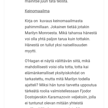
mainitse juuri tätä teosta.
Keinomaailma
Kirja on kuvaus keinomaailmasta
pahimmillaan. Jokainen tietää jotakin
Marilyn Monroesta. Mikä tahansa hänestä
voi olla yhtä paljon tarua kuin tottakin.
Hänestä on tullut yksi naisellisuuden
myytti.
O’Hagan ei näytä välittävän siitä, mikä
mahdollisesti voisi olla totta, totta kai
elämänkerralliset yksityiskohdat on
tarkastettu, mutta mitä Marilyn todella
ajatteli? Miksi hän tunsi tarvetta uppoutua
tärkeätä roolia valmistellessaan Fjodor
Dostojevskin
Karamazovin veljeksiin
, jolla
ei tuntunut olevan mitään yhteistä