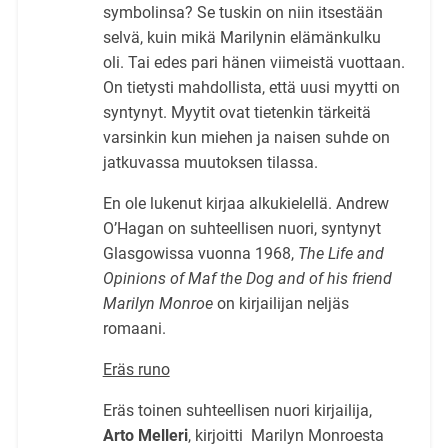
symbolinsa? Se tuskin on niin itsestään
selvä, kuin mikä Marilynin elämänkulku
oli. Tai edes pari hänen viimeistä vuottaan.
On tietysti mahdollista, että uusi myytti on
syntynyt. Myytit ovat tietenkin tärkeitä
varsinkin kun miehen ja naisen suhde on
jatkuvassa muutoksen tilassa.
En ole lukenut kirjaa alkukielellä. Andrew
O’Hagan on suhteellisen nuori, syntynyt
Glasgowissa vuonna 1968,
The Life and
Opinions of Maf the Dog and of his friend
Marilyn Monroe
on kirjailijan neljäs
romaani.
Eräs runo
Eräs toinen suhteellisen nuori kirjailija,
Arto Melleri
, kirjoitti Marilyn Monroesta