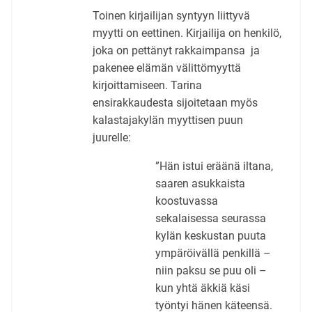
Toinen kirjailijan syntyyn liittyvä
myytti on eettinen. Kirjailija on henkilö,
joka on pettänyt rakkaimpansa ja
pakenee elämän välittömyyttä
kirjoittamiseen. Tarina
ensirakkaudesta sijoitetaan myös
kalastajakylän myyttisen puun
juurelle:
”Hän istui eräänä iltana,
saaren asukkaista
koostuvassa
sekalaisessa seurassa
kylän keskustan puuta
ympäröivällä penkillä –
niin paksu se puu oli –
kun yhtä äkkiä käsi
työntyi hänen käteensä.