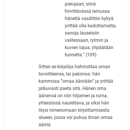
pierujaan; siinä
hirvittävässä lemussa
häneltä vaadittiin kykyä
yrittää olla kadottamatta,
sanoja lauseisiin
valitessaan, rytmin ja
kuvien tajua, ylipäätään
tunnetta.” (109)
Sitten ex-kirjailija hahmottaa oman
tavoitteensa, tai pakonsa: hän
kammoaa ”omaa ääntään” ja yrittää
jatkuvasti paeta sitä. Hänen oma
äänensä on niin hiljainen ja ruma,
yhteisössä naurettava, ja siksi hän
löysi nimenomaan kirjoittamisesta
alueen, jossa voi puhua ilman omaa
ääntä.