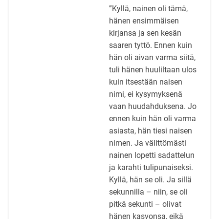
”Kyllä, nainen oli tämä,
hänen ensimmäisen
kirjansa ja sen kesän
saaren tyttö. Ennen kuin
hän oli aivan varma siitä,
tuli hänen huuliltaan ulos
kuin itsestään naisen
nimi, ei kysymyksenä
vaan huudahduksena. Jo
ennen kuin hän oli varma
asiasta, hän tiesi naisen
nimen. Ja välittömästi
nainen lopetti sadattelun
ja karahti tulipunaiseksi.
Kyllä, hän se oli. Ja sillä
sekunnilla – niin, se oli
pitkä sekunti – olivat
hänen kasvonsa, eikä