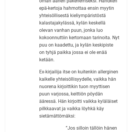
oman äänen pakenemseksi. Handken
epä-kertoja hahmottaa ensin myytin
yhteisöllisestä kieliympäristöstä
kalastajakylässä, kylän keskellä
olevan vanhan puun, jonka luo
kokoonnuttiin kertomaan tarinoita. Nyt
puu on kaadettu, ja kylän keskipiste
on tyhjä paikka jossa ei ole enää
ketään.
Ex-kirjailija itse on kuitenkin allerginen
kaikelle yhteisöllisyydelle, vaikka hän
nuorena kirjoittikin tuon myyttisen
puun varjossa, keittiön pöydän
ääressä. Hän kirjoitti vaikka kyläläiset
pilkkaavat ja vaikka löyhkä käy
sietämättömäksi:
”Jos silloin tällöin hänen