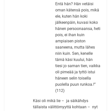
Entä hän? Hän vetäisi
oman kätensä pois, mikä
ele, kuten hän koki
jälkeenpäin, kuvasi koko
hänen persoonaansa, heti
pois, ei ihan kuin
ampiaisen piston
saaneena, mutta lähes
niin kuin. Sen, kenelle
tämä käsi kuului, hän
tiesi jo saman tien, vaikka
oli pimeää ja tyttö istui
häneen selin toisella
puolella puun runkoa.!”
(112)
Käsi oli mikä lie – ja säikähdys
tällaista välittömyyttä kohtaan – nyt