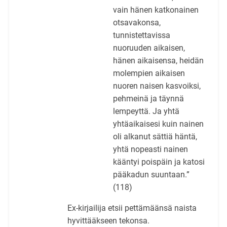
vain hänen katkonainen
otsavakonsa,
tunnistettavissa
nuoruuden aikaisen,
hänen aikaisensa, heidän
molempien aikaisen
nuoren naisen kasvoiksi,
pehmeinä ja täynnä
lempeyttä. Ja yhtä
yhtäaikaisesi kuin nainen
oli alkanut sättiä häntä,
yhtä nopeasti nainen
kääntyi poispäin ja katosi
pääkadun suuntaan.”
(118)
Ex-kirjailija etsii pettämäänsä naista
hyvittääkseen tekonsa.