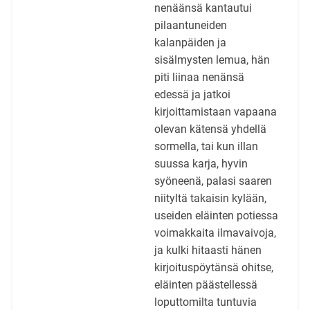
nenäänsä kantautui
pilaantuneiden
kalanpäiden ja
sisälmysten lemua, hän
piti liinaa nenänsä
edessä ja jatkoi
kirjoittamistaan vapaana
olevan kätensä yhdellä
sormella, tai kun illan
suussa karja, hyvin
syöneenä, palasi saaren
niityltä takaisin kylään,
useiden eläinten potiessa
voimakkaita ilmavaivoja,
ja kulki hitaasti hänen
kirjoituspöytänsä ohitse,
eläinten päästellessä
loputtomilta tuntuvia