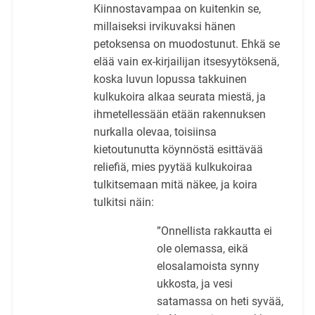
Kiinnostavampaa on kuitenkin se,
millaiseksi irvikuvaksi hänen
petoksensa on muodostunut. Ehkä se
elää vain ex-kirjailijan itsesyytöksenä,
koska luvun lopussa takkuinen
kulkukoira alkaa seurata miestä, ja
ihmetellessään etään rakennuksen
nurkalla olevaa, toisiinsa
kietoutunutta köynnöstä esittävää
reliefiä, mies pyytää kulkukoiraa
tulkitsemaan mitä näkee, ja koira
tulkitsi näin:
”Onnellista rakkautta ei
ole olemassa, eikä
elosalamoista synny
ukkosta, ja vesi
satamassa on heti syvää,