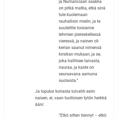
ja Numanciaan saakka
on pitkä matka, etkä sinä
tule kuolemaan
rauhallisin mielin, ja te
suutelitte toisianne
lehmien piereskellessä
vieressä, ja nainen oli
kerran saanut nimensä
kirsikan mukaan, ja se,
joka hallitsee taivasta,
nauraa, ja kaste on
seuraavana aamuna
suolaista.”
Ja lopuksi koirasta tulvahti esiin
naisen, ei, vaan tuolloisen tytön herkkä
ääni:
”Etkö sitten tiennyt – etkö