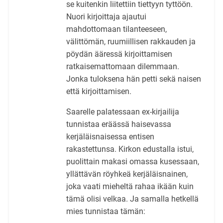
se kuitenkin liitettiin tiettyyn tyttöön.
Nuori kirjoittaja ajautui
mahdottomaan tilanteeseen,
välittömän, ruumiillisen rakkauden ja
pöydän ääressä kirjoittamisen
ratkaisemattomaan dilemmaan.
Jonka tuloksena hän petti sekä naisen
että kirjoittamisen.
Saarelle palatessaan ex-kirjailija
tunnistaa eräässä haisevassa
kerjäläisnaisessa entisen
rakastettunsa. Kirkon edustalla istui,
puolittain makasi omassa kusessaan,
yllättävän röyhkeä kerjäläisnainen,
joka vaati mieheltä rahaa ikään kuin
tämä olisi velkaa. Ja samalla hetkellä
mies tunnistaa tämän: