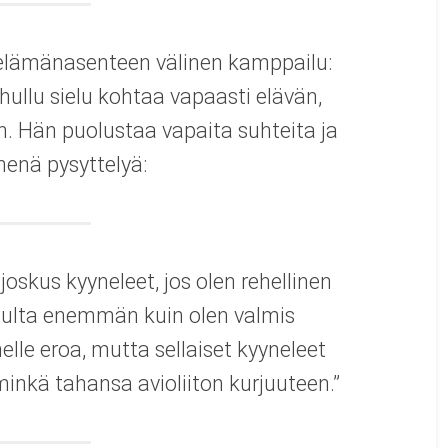
elämänasenteen välinen kamppailu:
hullu sielu kohtaa vapaasti elävän,
. Hän puolustaa vapaita suhteita ja
enä pysyttelyä:
oskus kyyneleet, jos olen rehellinen
inulta enemmän kuin olen valmis
lle eroa, mutta sellaiset kyyneleet
minkä tahansa avioliiton kurjuuteen.”