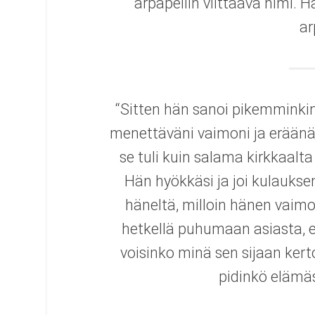
arpapeliin viittaava nimi. 
ar
“Sitten hän sanoi pikemminkin 
menettäväni vaimoni ja eräänä p
se tuli kuin salama kirkkaalta
Hän hyökkäsi ja joi kulauksen
häneltä, milloin hänen vaimon
hetkellä puhumaan asiasta,
voisinko minä sen sijaan kerto
pidinkö elämä