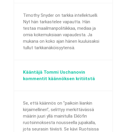
Timothy Snyder on tarkka intellektuelli.
Nyt hän tarkastelee vapautta. Hän
testaa maailmanpolitiikkaa, mediaa ja
omia kokemuksiaan vapaudesta. Ja
mukana on koko ajan hänen kuuluisaksi
tullut tarkkanäköisyytensä.
Kääntäjä Tommi Uschanovin
kommentit käännöksen kritiitstä
Se, että käännös on ”paikoin liiankin
kirjaimellinen”, selittyy merkittävässä
määrin juuri yllä mainitulla Eklöfin
ruotsinnoksesta nousseella jupakalla,
jota seurasin tiiviisti. Se kävi Ruotsissa