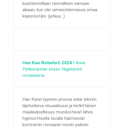
kuumimmillaan täsmälleen samaan
aikaan, kun olin viimeistelemässä omaa
käännöstäni. (jatkuu...)
Han Kan Nobelisti 2024 !
Anna
Pehkorannan essee
Vegetaristi
romaanista
Han Kanin lyyrinen proosa sekä tekstin
läpitunkeva visuaalisuus ja hetkittäinen
maalauksellisuus muodostavat lähes
hypnoottisella tavalla häiritsevän
kontrastin romaanin monin paikoin