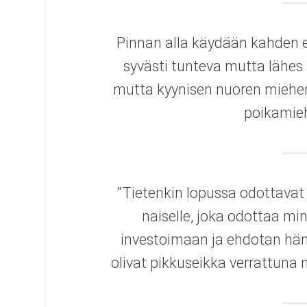
Pinnan alla käydään kahden 
syvästi tunteva mutta lähes 
mutta kyynisen nuoren miehen
poikamieh
“Tietenkin lopussa odottavat j
naiselle, joka odottaa m
investoimaan ja ehdotan häne
olivat pikkuseikka verrattuna 