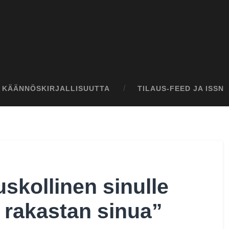
I KÄÄNNÖSKIRJALLISUUTTA
TILAUS-FEED JA ISSN
skollinen sinulle
 rakastan sinua”