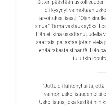
Sitten päästään uskollisuuden a
oli kysynyt vaimoltaan usko
arvoituksellisesti: “Olen sinul
sinua.” Tämä vastaus syöksi Lo
Hän ei ikinä uskaltanut udella
saattaisi paljastaa jotain viel
enää rakastaisi häntä. Hän pää
tullutkin lopul
“Juttu oli lähtenyt siitä, et
vaimon uskollisuuden olisi 
Uskollisuus, joka kestää niin 