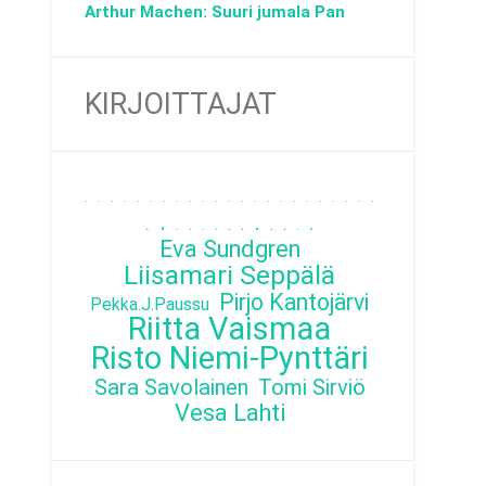
Arthur Machen: Suuri jumala Pan
KIRJOITTAJAT
.
.
.
.
.
.
.
.
.
.
.
.
.
.
.
.
.
.
.
.
.
.
.
.
.
.
.
.
.
.
.
.
.
.
.
.
Eva Sundgren
Liisamari Seppälä
Pirjo Kantojärvi
Pekka.J.Paussu
Riitta Vaismaa
Risto Niemi-Pynttäri
Sara Savolainen
Tomi Sirviö
Vesa Lahti