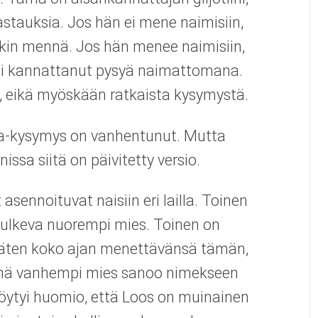
astauksia. Jos hän ei mene naimisiin,
nkin mennä. Jos hän menee naimisiin,
isi kannattanut pysyä naimattomana.
a, eikä myöskään ratkaista kysymystä.
a-kysymys on vanhentunut. Mutta
sa siitä on päivitetty versio.
sennoituvat naisiin eri lailla. Toinen
kulkeva nuorempi mies. Toinen on
eläten koko ajan menettävänsä tämän,
ämä vanhempi mies sanoo nimekseen
 löytyi huomio, että Loos on muinainen