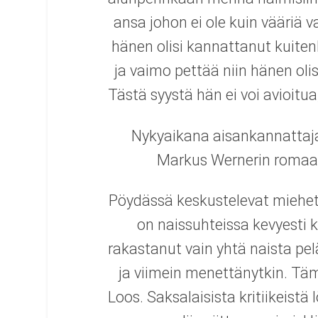
ansa johon ei ole kuin vääriä v
hänen olisi kannattanut kuite
ja vaimo pettää niin hänen ol
Tästä syystä hän ei voi avioitu
Nykyaikana aisankannattaj
Markus Wernerin romaanis
Pöydässä keskustelevat miehet a
on naissuhteissa kevyesti 
rakastanut vain yhtä naista p
ja viimein menettänytkin. T
Loos. Saksalaisista kritiikeistä