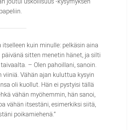
Hän joutui uskollisuus -kysymyksen
papeliin.
itselleen kuin minulle: pelkäsin aina
äivänä sitten menetin hänet, ja silti
 taivaalta. – Olen pahoillani, sanoin.
 viiniä. Vähän ajan kuluttua kysyin
sa oli kuollut. Hän ei pystyisi tällä
 ehkä vähän myöhemmin, hän sanoi,
a vähän itsestäni, esimerkiksi siitä,
stäni poikamiehenä.”