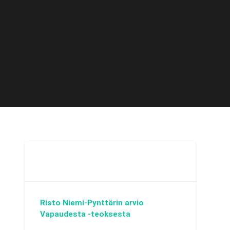
Risto Niemi-Pynttärin arvio
Vapaudesta -teoksesta