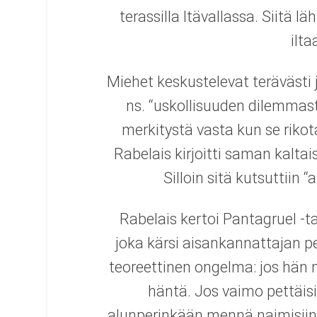
terassilla Itävallassa. Siitä l
ilta
Miehet keskustelevat terävästi 
ns. “uskollisuuden dilemmasta
merkitystä vasta kun se rikot
Rabelais kirjoitti saman kaltai
Silloin sitä kutsuttiin “
Rabelais kertoi Pantagruel -t
joka kärsi aisankannattajan p
teoreettinen ongelma: jos hän m
häntä. Jos vaimo pettäisi,
alunperinkään mennä naimisiin.