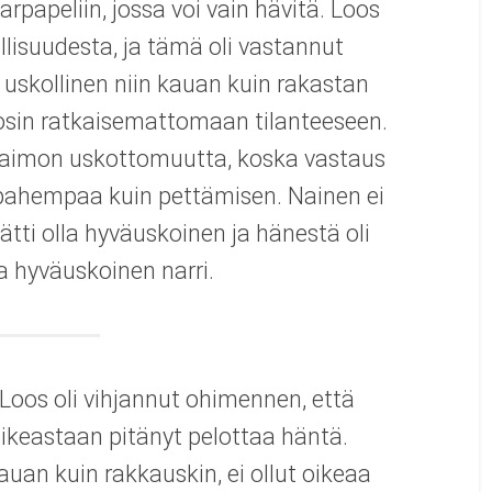
rpapeliin, jossa voi vain hävitä. Loos
llisuudesta, ja tämä oli vastannut
le uskollinen niin kauan kuin rakastan
osin ratkaisemattomaan tilanteeseen.
 vaimon uskottomuutta, koska vastaus
ä pahempaa kuin pettämisen. Nainen ei
tti olla hyväuskoinen ja hänestä oli
ta hyväuskoinen narri.
tä Loos oli vihjannut ohimennen, että
oikeastaan pitänyt pelottaa häntä.
kauan kuin rakkauskin, ei ollut oikeaa