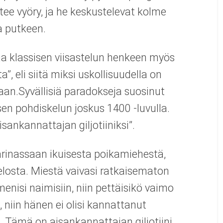
ähtee vyöry, ja he keskustelevat kolme
a putkeen.
ja klassisen viisastelun henkeen myös
”, eli siitä miksi uskollisuudella on
aan.Syvällisiä paradokseja suosinut
sen pohdiskelun joskus 1400 -luvulla.
aisankannattajan giljotiiniksi”.
arinassaan ikuisesta poikamiehestä,
elosta. Miestä vaivasi ratkaisematon
enisi naimisiin, niin pettäisikö vaimo
 niin hänen ei olisi kannattanut
 Tämä on aisankannattajan giljotiini,