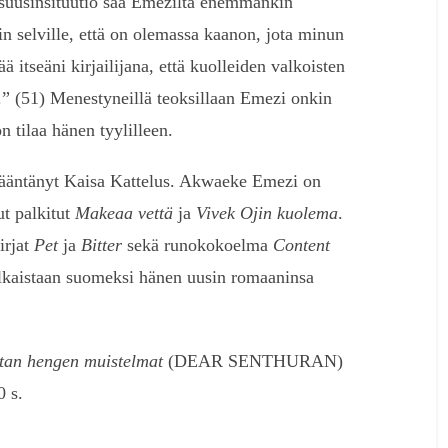
isuusinsituutio saa Emeziltä enemmänkin
 selville, että on olemassa kaanon, jota minun
ää itseäni kirjailijana, että kuolleiden valkoisten
a.” (51) Menestyneillä teoksillaan Emezi onkin
on tilaa hänen tyylilleen.
 kääntänyt Kaisa Kattelus. Akwaeke Emezi on
nut palkitut
Makeaa vettä
ja
Vivek Ojin kuolema
.
irjat
Pet
ja
Bitter
sekä runokokoelma
Content
julkaistaan suomeksi hänen uusin romaaninsa
tan hengen muistelmat
(DEAR SENTHURAN)
 s.