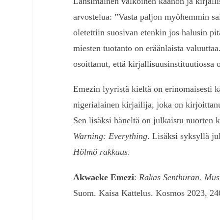
Länsimainen valkoinen kaanon ja kirjall
arvostelua: ”Vasta paljon myöhemmin sain
oletettiin suosivan etenkin jos halusin pit
miesten tuotanto on eräänlaista valuutta
osoittanut, että kirjallisuusinstituutiossa 
Emezin lyyristä kieltä on erinomaisesti
nigerialainen kirjailija, joka on kirjoitta
Sen lisäksi häneltä on julkaistu nuorten k
Warning: Everything
. Lisäksi syksyllä 
Hölmö rakkaus
.
Akwaeke Emezi
:
Rakas Senthuran. Mus
Suom. Kaisa Kattelus. Kosmos 2023, 240