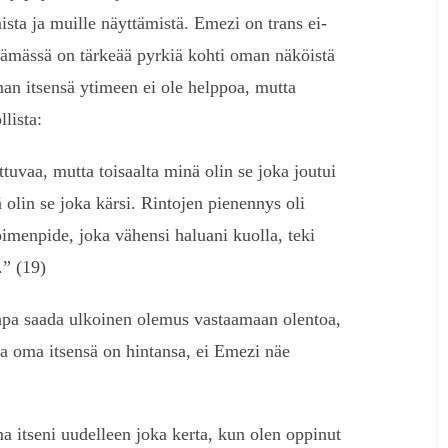
ista ja muille näyttämistä. Emezi on trans ei-
elämässä on tärkeää pyrkiä kohti oman näköistä
an itsensä ytimeen ei ole helppoa, mutta
lista:
tuvaa, mutta toisaalta minä olin se joka joutui
olin se joka kärsi. Rintojen pienennys oli
oimenpide, joka vähensi haluani kuolla, teki
” (19)
apa saada ulkoinen olemus vastaamaan olentoa,
la oma itsensä on hintansa, ei Emezi näe
a itseni uudelleen joka kerta, kun olen oppinut