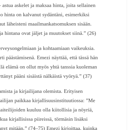
– astua askelet ja maksaa hinta, joita sellainen
uo hinta on kalvanut sydäntäni, esimerkiksi
nut läheisteni maailmankatsomuksen sisään.
 hintana ovat jäljet ja muutokset siinä.” (26)
erveysongelmiaan ja kohtaamiaan vaikeuksia.
irti päästämisenä. Emezi näyttää, että tässä hän
llä elämä on ollut myös yhtä tanssia kuoleman
tänyt pääni sisäistä nälkäistä vyöryä.” (37)
amista ja kirjailijana olemista. Erityisen
ailijan paikkaa kirjallisuusinstituutiossa: ”Me
iteilijoiden kuuluu olla kiitollisia ja nöyriä,
ua kirjallisissa piireissä, törmäsin lisäksi
ennyt mitään.” (74–75) Emezi kirjoittaa, kuinka