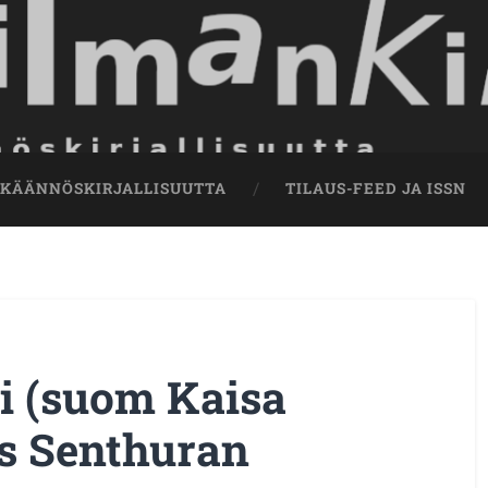
 KÄÄNNÖSKIRJALLISUUTTA
TILAUS-FEED JA ISSN
 (suom Kaisa
as Senthuran