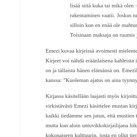
lisää siitä kuka tai mikä olen 
rakentaminen vaatii. Joskus t
silloin kun en enää ole mahtu
Toisinaan maksaja on ruumis ja
Emezi kuvaa kirjeissä avoimesti mielent
Kirjeet voi nähdä eräänlaisena kahleista 
on ja tällaista hänen elämänsä on. Emezi
kanssa: ”Kuoleman ajatus on aina tyynnyt
Kirjassa käsitellään laajasti myös kirjoitt
virkistävästi Emezi käsittelee mustan kirj
kaikki tiedämme sen jutun, että mustien ta
mutta kun aloin untuvikkokirjailijana liikk
kokonaiseen kulttuurin, josta en ollut ti