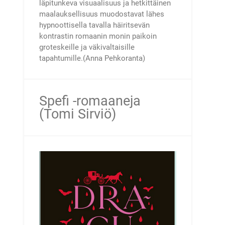
läpitunkeva visuaalisuus ja hetkittäinen
maalauksellisuus muodostavat lähes
hypnoottisella tavalla häiritsevän
kontrastin romaanin monin paikoin
groteskeille ja väkivaltaisille
tapahtumille.(Anna Pehkoranta)
Spefi -romaaneja
(Tomi Sirviö)