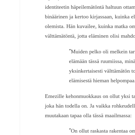
identiteetin häpeilemätöntä haltuun ottam
binäärinen ja kertoo kirjassaan, kuinka 
olemista. Hän kuvailee, kuinka matka om
välttämätöntä, jotta eläminen olisi mahdol
”
Muiden pelko oli melkein tart
elämään tässä ruumiissa, minä 
yksinkertaisesti välttämätön t
elämisestä hieman helpompaa.
Emezille kehonmuokkaus on ollut yksi t
joka hän todella on. Ja vaikka rohkeudel
muutakaan tapaa olla tässä maailmassa:
”
On ollut raskasta rakentaa om