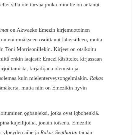
a, ellei sillä ole turvaa jonka minulle on antanut
lmat
on Akwaeke Emezin kirjemuotoinen
 on enimmäkseen osoittanut läheisilleen, mutta
uin Toni Morrisonillekin. Kirjeet on otsikoitu
iitä onkin laajasti: Emezi käsittelee kirjassaan
irjoittamista, kirjailijana olemista ja
, kuolemaa kuin mielenterveysongelmiakin.
Rakas
mäkerta, mutta niin on Emezikin hyvin
ioituminen ọgbanjeksi, jotka ovat igbohenkiä.
ina kujeilijoina, jonain toisena. Emezille
n ylpeyden aihe ja
Rakas Senthuran
tämän