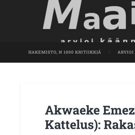
HAKEMISTO, N 1000 KRITIIKKIÄ
ARVIOI
Akwaeke Emezi
Kattelus): Rak