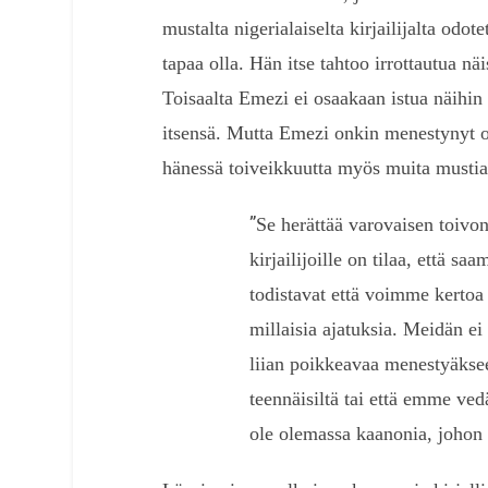
mustalta nigerialaiselta kirjailijalta odotet
tapaa olla. Hän itse tahtoo irrottautua näi
Toisaalta Emezi ei osaakaan istua näihin
itsensä. Mutta Emezi onkin menestynyt om
hänessä toiveikkuutta myös muita mustia k
”
Se herättää varovaisen toivon,
kirjailijoille on tilaa, että
todistavat että voimme kertoa k
millaisia ajatuksia. Meidän ei 
liian poikkeavaa menestyäksee
teennäisiltä tai että emme vedä
ole olemassa kaanonia, johon