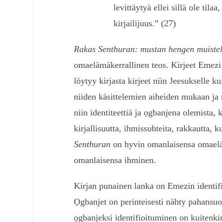
levittäytyä ellei sillä ole tila
kirjailijuus.” (27)
Rakas Senthuran: mustan hengen muiste
omaelämäkerrallinen teos. Kirjeet Emezi
löytyy kirjasta kirjeet niin Jeesukselle k
niiden käsittelemien aiheiden mukaan ja n
niin identiteettiä ja ọgbanjena olemista, k
kirjallisuutta, ihmissuhteita, rakkautta
Senthuran
on hyvin omanlaisensa omaelä
omanlaisensa ihminen.
Kirjan punainen lanka on Emezin identif
Ọgbanjet on perinteisesti nähty pahansuop
ọgbanjeksi identifioituminen on kuitenki