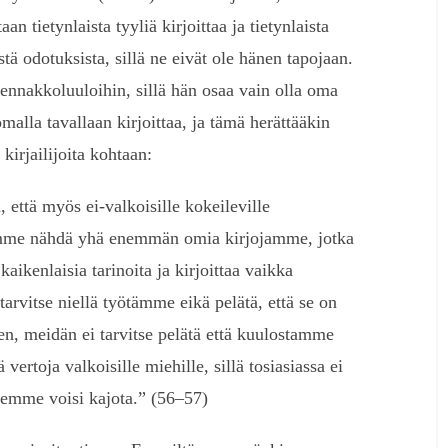
aan tietynlaista tyyliä kirjoittaa ja tietynlaista
stä odotuksista, sillä ne eivät ole hänen tapojaan.
 ennakkoluuloihin, sillä hän osaa vain olla oma
alla tavallaan kirjoittaa, ja tämä herättääkin
irjailijoita kohtaan:
 että myös ei-valkoisille kokeileville
 saamme nähdä yhä enemmän omia kirjojamme, jotka
aikenlaisia tarinoita ja kirjoittaa vaikka
tarvitse niellä työtämme eikä pelätä, että se on
n, meidän ei tarvitse pelätä että kuulostamme
 vertoja valkoisille miehille, sillä tosiasiassa ei
 emme voisi kajota.” (56–57)