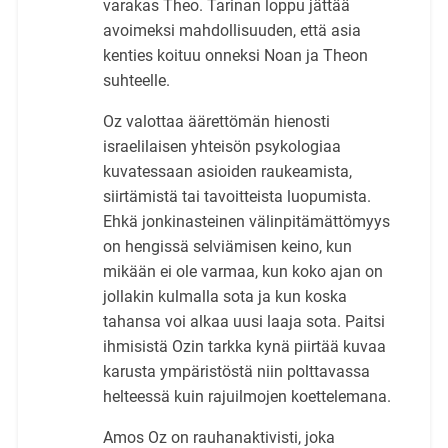
varakas Theo. Tarinan loppu jättää
avoimeksi mahdollisuuden, että asia
kenties koituu onneksi Noan ja Theon
suhteelle.
Oz valottaa äärettömän hienosti
israelilaisen yhteisön psykologiaa
kuvatessaan asioiden raukeamista,
siirtämistä tai tavoitteista luopumista.
Ehkä jonkinasteinen välinpitämättömyys
on hengissä selviämisen keino, kun
mikään ei ole varmaa, kun koko ajan on
jollakin kulmalla sota ja kun koska
tahansa voi alkaa uusi laaja sota. Paitsi
ihmisistä Ozin tarkka kynä piirtää kuvaa
karusta ympäristöstä niin polttavassa
helteessä kuin rajuilmojen koettelemana.
Amos Oz on rauhanaktivisti, joka