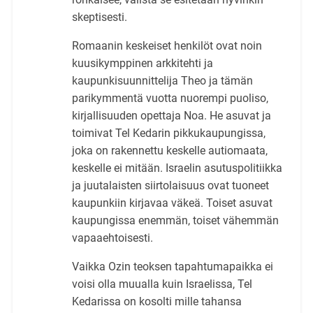
skeptisesti.
Romaanin keskeiset henkilöt ovat noin
kuusikymppinen arkkitehti ja
kaupunkisuunnittelija Theo ja tämän
parikymmentä vuotta nuorempi puoliso,
kirjallisuuden opettaja Noa. He asuvat ja
toimivat Tel Kedarin pikkukaupungissa,
joka on rakennettu keskelle autiomaata,
keskelle ei mitään. Israelin asutuspolitiikka
ja juutalaisten siirtolaisuus ovat tuoneet
kaupunkiin kirjavaa väkeä. Toiset asuvat
kaupungissa enemmän, toiset vähemmän
vapaaehtoisesti.
Vaikka Ozin teoksen tapahtumapaikka ei
voisi olla muualla kuin Israelissa, Tel
Kedarissa on kosolti mille tahansa