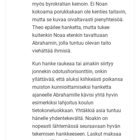
myös byrokratian keinoin. Ei Noan
kokoama porukkakaan ole kenties taitavin,
mutta se kuvaa oivaltavasti pienyhteisöä.
Theo epäilee hanketta, mutta tukee
kuitenkin Noaa etenkin tavattuaan
Abrahamin, jolla tuntuu olevan taito
viehättää ihmisiä.
Kun hanke raukeaa tai ainakin siirtyy
jonnekin odotushorisonttiin, onkin
yllättävää, että aluksi kiihkeästi poikansa
muiston kunnioittamiseksi hanketta
ajaneelle Abrahamille kävisi yhtä hyvin
esimerkiksi lahjoitus koulun
tietokoneluokkaan. Yhtäkkiä asia tuntuu
hänelle yhdentekevältä. Noakin on
nopeasti lähtemässä seuraavaan hyvän
tekemisen hankkeeseen. Laskut maksaa