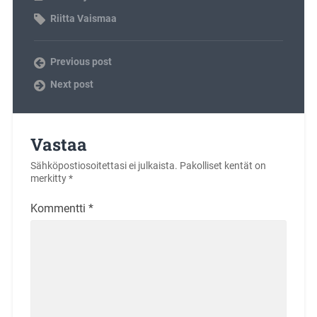
Riitta Vaismaa
Previous post
Next post
Vastaa
Sähköpostiosoitettasi ei julkaista.
Pakolliset kentät on
merkitty
*
Kommentti
*