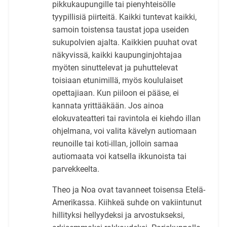
pikkukaupungille tai pienyhteisölle
tyypillisiä piirteitä. Kaikki tuntevat kaikki,
samoin toistensa taustat jopa useiden
sukupolvien ajalta. Kaikkien puuhat ovat
näkyvissä, kaikki kaupunginjohtajaa
myöten sinuttelevat ja puhuttelevat
toisiaan etunimillä, myös koululaiset
opettajiaan. Kun piiloon ei pääse, ei
kannata yrittääkään. Jos ainoa
elokuvateatteri tai ravintola ei kiehdo illan
ohjelmana, voi valita kävelyn autiomaan
reunoille tai koti-illan, jolloin samaa
autiomaata voi katsella ikkunoista tai
parvekkeelta.
Theo ja Noa ovat tavanneet toisensa Etelä-
Amerikassa. Kiihkeä suhde on vakiintunut
hillityksi hellyydeksi ja arvostukseksi,