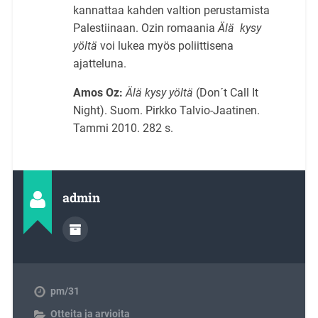
kannattaa kahden valtion perustamista
Palestiinaan. Ozin romaania
Älä kysy
yöltä
voi lukea myös poliittisena
ajatteluna.
Amos Oz:
Älä kysy yöltä
(Don´t Call It
Night). Suom. Pirkko Talvio-Jaatinen.
Tammi 2010. 282 s.
admin
pm/31
Otteita ja arvioita