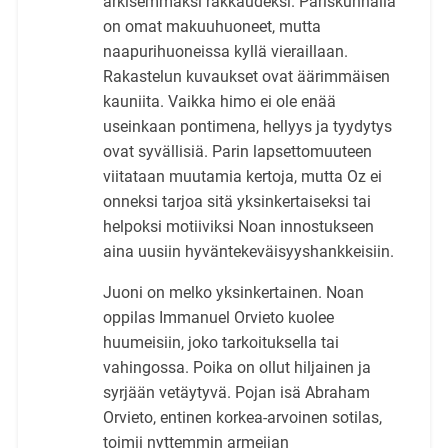
arkisemmaksi rakkaudeksi. Pariskunnalla
on omat makuuhuoneet, mutta
naapurihuoneissa kyllä vieraillaan.
Rakastelun kuvaukset ovat äärimmäisen
kauniita. Vaikka himo ei ole enää
useinkaan pontimena, hellyys ja tyydytys
ovat syvällisiä. Parin lapsettomuuteen
viitataan muutamia kertoja, mutta Oz ei
onneksi tarjoa sitä yksinkertaiseksi tai
helpoksi motiiviksi Noan innostukseen
aina uusiin hyväntekeväisyyshankkeisiin.
Juoni on melko yksinkertainen. Noan
oppilas Immanuel Orvieto kuolee
huumeisiin, joko tarkoituksella tai
vahingossa. Poika on ollut hiljainen ja
syrjään vetäytyvä. Pojan isä Abraham
Orvieto, entinen korkea-arvoinen sotilas,
toimii nyttemmin armeijan