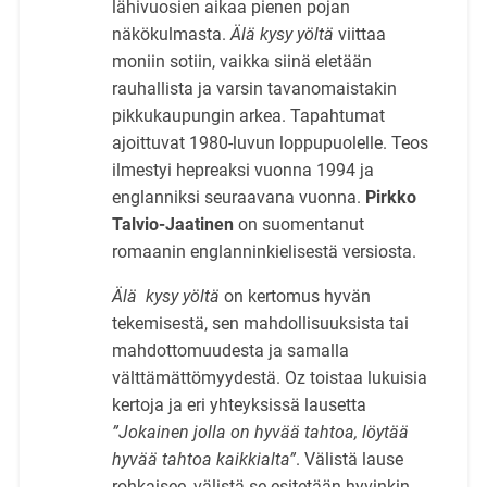
lähivuosien aikaa pienen pojan
näkökulmasta.
Älä kysy yöltä
viittaa
moniin sotiin, vaikka siinä eletään
rauhallista ja varsin tavanomaistakin
pikkukaupungin arkea. Tapahtumat
ajoittuvat 1980-luvun loppupuolelle. Teos
ilmestyi hepreaksi vuonna 1994 ja
englanniksi seuraavana vuonna.
Pirkko
Talvio-Jaatinen
on suomentanut
romaanin englanninkielisestä versiosta.
Älä kysy yöltä
on kertomus hyvän
tekemisestä, sen mahdollisuuksista tai
mahdottomuudesta ja samalla
välttämättömyydestä. Oz toistaa lukuisia
kertoja ja eri yhteyksissä lausetta
”Jokainen jolla on hyvää tahtoa, löytää
hyvää tahtoa kaikkialta”
. Välistä lause
rohkaisee, välistä se esitetään hyvinkin