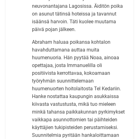
neuvonantajana Lagosissa. Äiditön poika
on asunut tätinsä hoteissa ja tavannut
isäänsä harvoin. Täti kuolee muutama
päivä pojan jälkeen.
Abraham haluaa poikansa kohtalon
havahduttamana auttaa muita
huumenuoria. Hän pyytää Noaa, ainoaa
opettajaa, josta Immanuelilla oli
positiivista kerrottavaa, kokoamaan
työryhmän suunnittelemaan
huumenuorten hoitolaitosta Tel Kedariin.
Hanke nostattaa kaupungin asukkaissa
kiivasta vastustusta, mikä tuo mieleen
minkä tahansa paikkakunnan pyrkimykset
vaikkapa asunnottomien tai päihteiden
käyttäjien tukipisteiden perustamiseksi.
Suunnitelmia pyritään hankaloittamaan