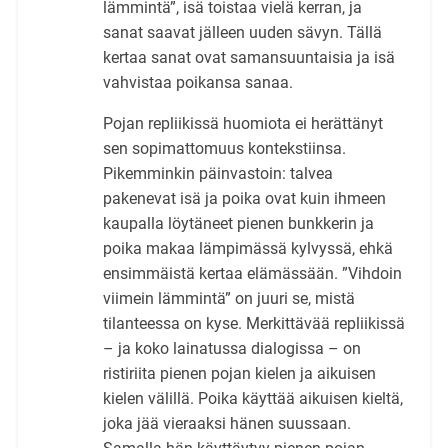
lämmintä”, isä toistaa vielä kerran, ja
sanat saavat jälleen uuden sävyn. Tällä
kertaa sanat ovat samansuuntaisia ja isä
vahvistaa poikansa sanaa.
Pojan repliikissä huomiota ei herättänyt
sen sopimattomuus kontekstiinsa.
Pikemminkin päinvastoin: talvea
pakenevat isä ja poika ovat kuin ihmeen
kaupalla löytäneet pienen bunkkerin ja
poika makaa lämpimässä kylvyssä, ehkä
ensimmäistä kertaa elämässään. ”Vihdoin
viimein lämmintä” on juuri se, mistä
tilanteessa on kyse. Merkittävää repliikissä
– ja koko lainatussa dialogissa – on
ristiriita pienen pojan kielen ja aikuisen
kielen välillä. Poika käyttää aikuisen kieltä,
joka jää vieraaksi hänen suussaan.