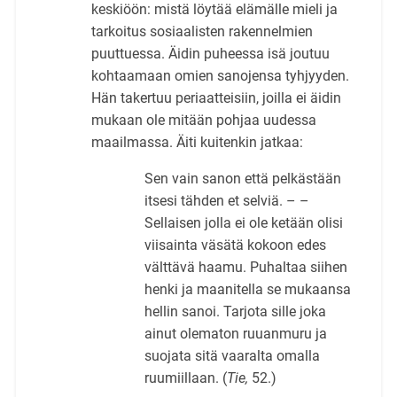
keskiöön: mistä löytää elämälle mieli ja
tarkoitus sosiaalisten rakennelmien
puuttuessa. Äidin puheessa isä joutuu
kohtaamaan omien sanojensa tyhjyyden.
Hän takertuu periaatteisiin, joilla ei äidin
mukaan ole mitään pohjaa uudessa
maailmassa. Äiti kuitenkin jatkaa:
Sen vain sanon että pelkästään
itsesi tähden et selviä. – –
Sellaisen jolla ei ole ketään olisi
viisainta väsätä kokoon edes
välttävä haamu. Puhaltaa siihen
henki ja maanitella se mukaansa
hellin sanoi. Tarjota sille joka
ainut olematon ruuanmuru ja
suojata sitä vaaralta omalla
ruumiillaan. (
Tie,
52.)