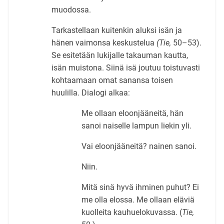
muodossa.
Tarkastellaan kuitenkin aluksi isän ja
hänen vaimonsa keskustelua
(Tie,
50–53).
Se esitetään lukijalle takauman kautta,
isän muistona. Siinä isä joutuu toistuvasti
kohtaamaan omat sanansa toisen
huulilla. Dialogi alkaa:
Me ollaan eloonjääneitä, hän
sanoi naiselle lampun liekin yli.
Vai eloonjääneitä? nainen sanoi.
Niin.
Mitä sinä hyvä ihminen puhut? Ei
me olla elossa. Me ollaan eläviä
kuolleita kauhuelokuvassa. (
Tie,