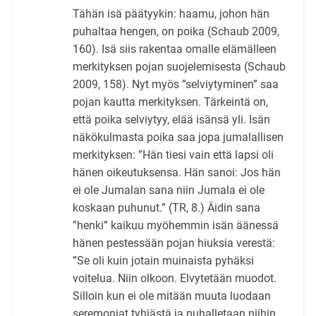
Tähän isä päätyykin: haamu, johon hän
puhaltaa hengen, on poika (Schaub 2009,
160). Isä siis rakentaa omalle elämälleen
merkityksen pojan suojelemisesta (Schaub
2009, 158). Nyt myös ”selviytyminen” saa
pojan kautta merkityksen. Tärkeintä on,
että poika selviytyy, elää isänsä yli. Isän
näkökulmasta poika saa jopa jumalallisen
merkityksen: ”Hän tiesi vain että lapsi oli
hänen oikeutuksensa. Hän sanoi: Jos hän
ei ole Jumalan sana niin Jumala ei ole
koskaan puhunut.” (TR, 8.) Äidin sana
”henki” kaikuu myöhemmin isän äänessä
hänen pestessään pojan hiuksia verestä:
”Se oli kuin jotain muinaista pyhäksi
voitelua. Niin olkoon. Elvytetään muodot.
Silloin kun ei ole mitään muuta luodaan
seremoniat tyhjästä ja puhalletaan niihin