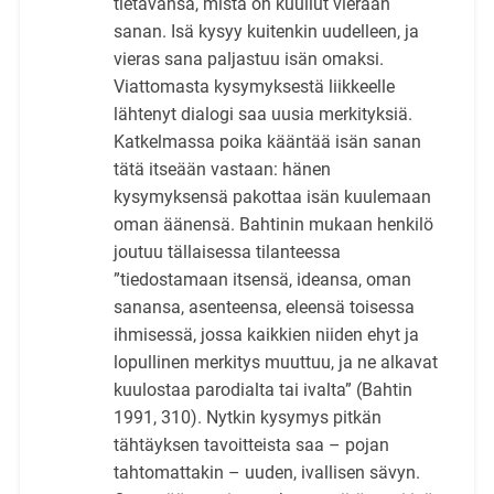
tietävänsä, mistä on kuullut vieraan
sanan. Isä kysyy kuitenkin uudelleen, ja
vieras sana paljastuu isän omaksi.
Viattomasta kysymyksestä liikkeelle
lähtenyt dialogi saa uusia merkityksiä.
Katkelmassa poika kääntää isän sanan
tätä itseään vastaan: hänen
kysymyksensä pakottaa isän kuulemaan
oman äänensä. Bahtinin mukaan henkilö
joutuu tällaisessa tilanteessa
”tiedostamaan itsensä, ideansa, oman
sanansa, asenteensa, eleensä toisessa
ihmisessä, jossa kaikkien niiden ehyt ja
lopullinen merkitys muuttuu, ja ne alkavat
kuulostaa parodialta tai ivalta” (Bahtin
1991, 310). Nytkin kysymys pitkän
tähtäyksen tavoitteista saa – pojan
tahtomattakin – uuden, ivallisen sävyn.