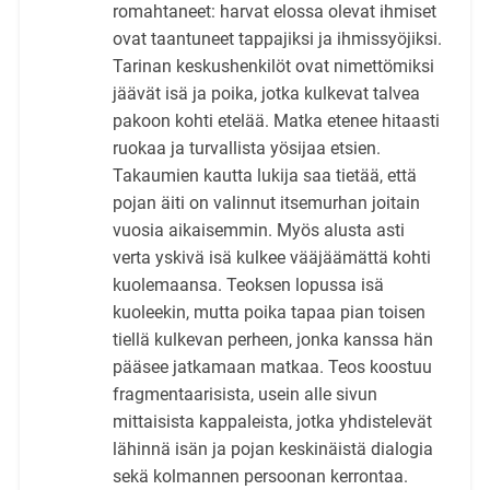
romahtaneet: harvat elossa olevat ihmiset
ovat taantuneet tappajiksi ja ihmissyöjiksi.
Tarinan keskushenkilöt ovat nimettömiksi
jäävät isä ja poika, jotka kulkevat talvea
pakoon kohti etelää. Matka etenee hitaasti
ruokaa ja turvallista yösijaa etsien.
Takaumien kautta lukija saa tietää, että
pojan äiti on valinnut itsemurhan joitain
vuosia aikaisemmin. Myös alusta asti
verta yskivä isä kulkee vääjäämättä kohti
kuolemaansa. Teoksen lopussa isä
kuoleekin, mutta poika tapaa pian toisen
tiellä kulkevan perheen, jonka kanssa hän
pääsee jatkamaan matkaa. Teos koostuu
fragmentaarisista, usein alle sivun
mittaisista kappaleista, jotka yhdistelevät
lähinnä isän ja pojan keskinäistä dialogia
sekä kolmannen persoonan kerrontaa.