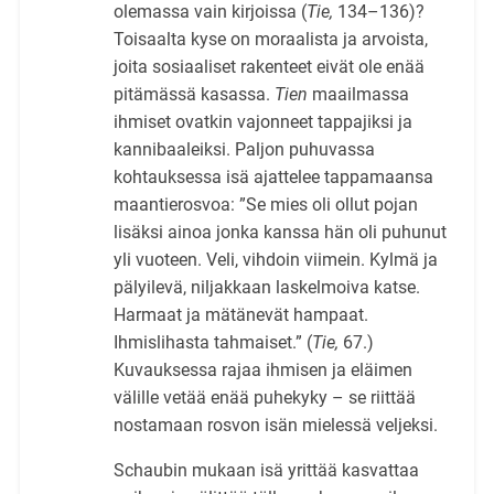
olemassa vain kirjoissa (
Tie,
134–136)?
Toisaalta kyse on moraalista ja arvoista,
joita sosiaaliset rakenteet eivät ole enää
pitämässä kasassa.
Tien
maailmassa
ihmiset ovatkin vajonneet tappajiksi ja
kannibaaleiksi. Paljon puhuvassa
kohtauksessa isä ajattelee tappamaansa
maantierosvoa: ”Se mies oli ollut pojan
lisäksi ainoa jonka kanssa hän oli puhunut
yli vuoteen. Veli, vihdoin viimein. Kylmä ja
pälyilevä, niljakkaan laskelmoiva katse.
Harmaat ja mätänevät hampaat.
Ihmislihasta tahmaiset.” (
Tie,
67.)
Kuvauksessa rajaa ihmisen ja eläimen
välille vetää enää puhekyky – se riittää
nostamaan rosvon isän mielessä veljeksi.
Schaubin mukaan isä yrittää kasvattaa