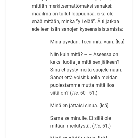
mitään merkitsemättömäksi sanaksi:
maailma on tullut loppuunsa, eikä ole
enää mitään, minkä ”yli elää”. Äiti jatkaa
edelleen isän sanojen kyseenalaistamista:
Minä pyydän. Teen mitä vain. [Isä]
Niin kuin mitä? – – Aseessa on
kaksi luotia ja mitä sen jälkeen?
Sinä et pysty meitä suojelemaan.
Sanot että voisit kuolla meidän
puolestamme mutta mitä iloa
siitä on? (
Tie,
50–51.)
Minä en jättäisi sinua. [Isä]
Sama se minulle. Ei sillä ole
mitään merkitystä. (
Tie,
51.)