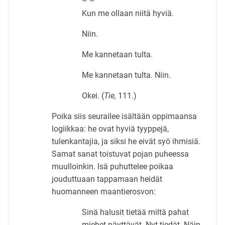
– –
Kun me ollaan niitä hyviä.
Niin.
Me kannetaan tulta.
Me kannetaan tulta. Niin.
Okei. (
Tie,
111.)
Poika siis seurailee isältään oppimaansa
logiikkaa: he ovat hyviä tyyppejä,
tulenkantajia, ja siksi he eivät syö ihmisiä.
Samat sanat toistuvat pojan puheessa
muulloinkin. Isä puhuttelee poikaa
jouduttuaan tappamaan heidät
huomanneen maantierosvon:
Sinä halusit tietää miltä pahat
miehet näyttävät. Nyt tiedät. Näin