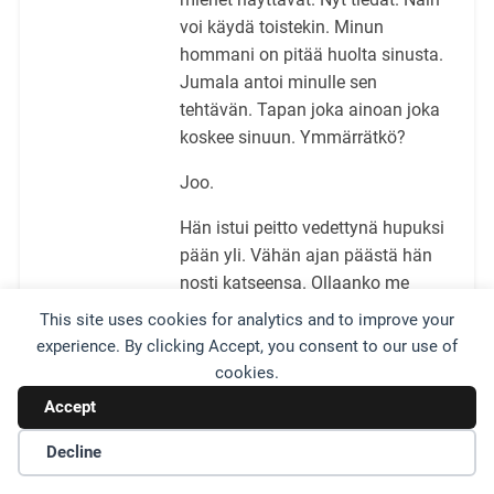
voi käydä toistekin. Minun
hommani on pitää huolta sinusta.
Jumala antoi minulle sen
tehtävän. Tapan joka ainoan joka
koskee sinuun. Ymmärrätkö?
Joo.
Hän istui peitto vedettynä hupuksi
pään yli. Vähän ajan päästä hän
nosti katseensa. Ollaanko me
vielä niitä hyviä? hän kysyi.
This site uses cookies for analytics and to improve your
experience. By clicking Accept, you consent to our use of
Ollaan. Me ollaan vieläkin hyviä.
cookies.
Ja ollaan aina.
Accept
Niin. Me ollaan hyviä aina.
Decline
Okei. (
Tie,
68.)