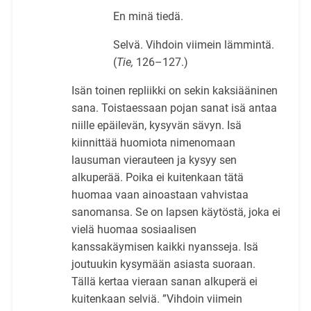
En minä tiedä.
Selvä. Vihdoin viimein lämmintä.
(
Tie,
126–127.)
Isän toinen repliikki on sekin kaksiääninen
sana. Toistaessaan pojan sanat isä antaa
niille epäilevän, kysyvän sävyn. Isä
kiinnittää huomiota nimenomaan
lausuman vierauteen ja kysyy sen
alkuperää. Poika ei kuitenkaan tätä
huomaa vaan ainoastaan vahvistaa
sanomansa. Se on lapsen käytöstä, joka ei
vielä huomaa sosiaalisen
kanssakäymisen kaikki nyansseja. Isä
joutuukin kysymään asiasta suoraan.
Tällä kertaa vieraan sanan alkuperä ei
kuitenkaan selviä. ”Vihdoin viimein