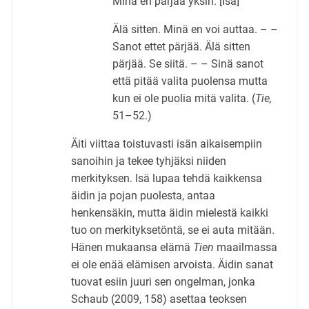
Minä en pärjää yksin. [Isä]
Älä sitten. Minä en voi auttaa. – –
Sanot ettet pärjää. Älä sitten
pärjää. Se siitä. – – Sinä sanot
että pitää valita puolensa mutta
kun ei ole puolia mitä valita. (
Tie,
51–52.)
Äiti viittaa toistuvasti isän aikaisempiin
sanoihin ja tekee tyhjäksi niiden
merkityksen. Isä lupaa tehdä kaikkensa
äidin ja pojan puolesta, antaa
henkensäkin, mutta äidin mielestä kaikki
tuo on merkityksetöntä, se ei auta mitään.
Hänen mukaansa elämä
Tien
maailmassa
ei ole enää elämisen arvoista. Äidin sanat
tuovat esiin juuri sen ongelman, jonka
Schaub (2009, 158) asettaa teoksen