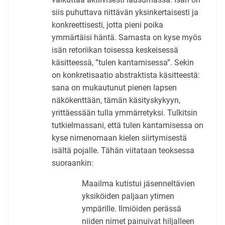
siis puhuttava riittävän yksinkertaisesti ja
konkreettisesti, jotta pieni poika
ymmärtäisi häntä. Samasta on kyse myös
isän retoriikan toisessa keskeisessä
käsitteessä, ”tulen kantamisessa”. Sekin
on konkretisaatio abstraktista käsitteestä:
sana on mukautunut pienen lapsen
näkökenttään, tämän käsityskykyyn,
yrittäessään tulla ymmärretyksi. Tulkitsin
tutkielmassani, että tulen kantamisessa on
kyse nimenomaan kielen siirtymisestä
isältä pojalle. Tähän viitataan teoksessa
suoraankin:
Maailma kutistui jäsenneltävien
yksiköiden paljaan ytimen
ympärille. Ilmiöiden perässä
niiden nimet painuivat hiljalleen