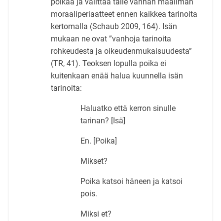
poikaa ja välittää tälle vanhan maailman
moraaliperiaatteet ennen kaikkea tarinoita
kertomalla (Schaub 2009, 164). Isän
mukaan ne ovat ”vanhoja tarinoita
rohkeudesta ja oikeudenmukaisuudesta”
(TR, 41). Teoksen lopulla poika ei
kuitenkaan enää halua kuunnella isän
tarinoita:
Haluatko että kerron sinulle
tarinan? [Isä]
En. [Poika]
Mikset?
Poika katsoi häneen ja katsoi
pois.
Miksi et?