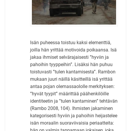
Isän puheessa toistuu kaksi elementtiä,
joilla hän yrittää motivoida poikaansa. Isä
jakaa ihmiset selvärajaisesti ”hyviin ja
pahoihin tyyppeihin”. Lisäksi hän puhuu
toistuvasti ”tulen kantamisesta”. Rambon
mukaan juuri näillä käsitteillä isä yrittää
antaa pojan olemassaololle merkityksen:
”hyvät tyypit” määrittää päähenkilöille
identiteetin ja ”tulen kantaminen” tehtävän
(Rambo 2008, 104). Ihmisten jakaminen
kategorisesti hyviin ja pahoihin heijastelee
isän moraalin suoraviivaisia periaatteita:
hän on valmis tappamaan jokaisen, joka