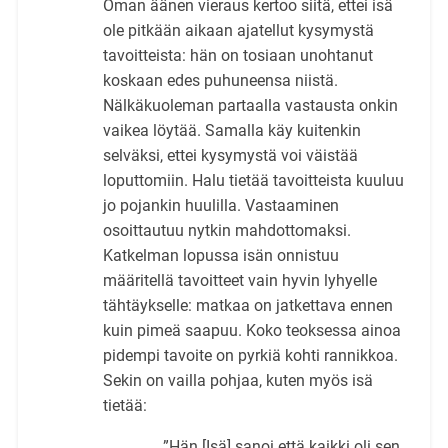
Oman äänen vieraus kertoo siitä, ettei isä
ole pitkään aikaan ajatellut kysymystä
tavoitteista: hän on tosiaan unohtanut
koskaan edes puhuneensa niistä.
Nälkäkuoleman partaalla vastausta onkin
vaikea löytää. Samalla käy kuitenkin
selväksi, ettei kysymystä voi väistää
loputtomiin. Halu tietää tavoitteista kuuluu
jo pojankin huulilla. Vastaaminen
osoittautuu nytkin mahdottomaksi.
Katkelman lopussa isän onnistuu
määritellä tavoitteet vain hyvin lyhyelle
tähtäykselle: matkaa on jatkettava ennen
kuin pimeä saapuu. Koko teoksessa ainoa
pidempi tavoite on pyrkiä kohti rannikkoa.
Sekin on vailla pohjaa, kuten myös isä
tietää:
”Hän [Isä] sanoi että kaikki oli sen