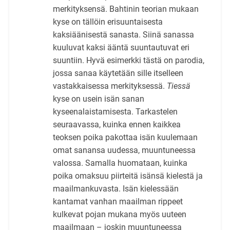
merkityksensä. Bahtinin teorian mukaan
kyse on tällöin erisuuntaisesta
kaksiäänisestä sanasta. Siinä sanassa
kuuluvat kaksi ääntä suuntautuvat eri
suuntiin. Hyvä esimerkki tästä on parodia,
jossa sanaa käytetään sille itselleen
vastakkaisessa merkityksessä.
Tiessä
kyse on usein isän sanan
kyseenalaistamisesta. Tarkastelen
seuraavassa, kuinka ennen kaikkea
teoksen poika pakottaa isän kuulemaan
omat sanansa uudessa, muuntuneessa
valossa. Samalla huomataan, kuinka
poika omaksuu piirteitä isänsä kielestä ja
maailmankuvasta. Isän kielessään
kantamat vanhan maailman rippeet
kulkevat pojan mukana myös uuteen
maailmaan – joskin muuntuneessa