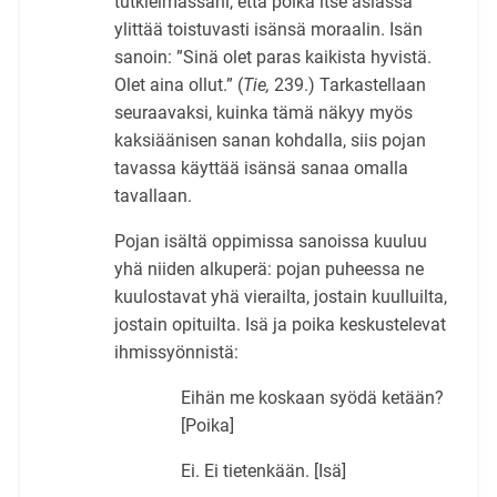
tutkielmassani, että poika itse asiassa
ylittää toistuvasti isänsä moraalin. Isän
sanoin: ”Sinä olet paras kaikista hyvistä.
Olet aina ollut.” (
Tie,
239.) Tarkastellaan
seuraavaksi, kuinka tämä näkyy myös
kaksiäänisen sanan kohdalla, siis pojan
tavassa käyttää isänsä sanaa omalla
tavallaan.
Pojan isältä oppimissa sanoissa kuuluu
yhä niiden alkuperä: pojan puheessa ne
kuulostavat yhä vierailta, jostain kuulluilta,
jostain opituilta. Isä ja poika keskustelevat
ihmissyönnistä:
Eihän me koskaan syödä ketään?
[Poika]
Ei. Ei tietenkään. [Isä]