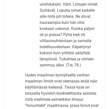
unohduksiin. Värit. Lintujen nimet.
Syötävät. Lopulta nimet kaikelle
sille mitä piti totena. Ne olivat
hauraampia kuin hän olisi
koskaan uskonut. Kuinka paljon
oli jo poissa? Pyhä kieli irti
viittaussuhteistaan ja samalla
todellisuudestaan. Käpertynyt
kokoon kuin yrittäisi säilyttää
lämpönsä. Tuikahtaa ja viimein
sammuu iäksi. (Tie, 78.)
Uuden maailman kynnyksellä vanhan
maailman ilmiöt ovat olemassa enää isän
käyttämässä kielessä.
Tiessä
kyse on
toisaalta hyvinkin konkreettisista asioista:
mitä merkitsee esimerkiksi ilmaus
”linnuntietä” maailmassa, jossa linnut ovat