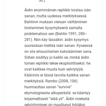
50.)
Äidin ensimmäinen repliikki toistaa isän
sanan, mutta uudessa merkityksessä.
Bahtinin mukaan vieraan väittäminen
toistaminen kysymyksenä samalla
problematisoi sen (Bahtin 1991, 280–
281). Niin käy tässäkin: äidin kysymys
suorastaan kieltää isän sanan. Kyseessä
on siis erisuuntainen kaksiääninen sana.
Siihen sisältyy jo kaikki se, minkä äidin
toinen repliikki tekee eksplisiittiseksi: he
ovat kaikkea muuta kuin selviytyjiä.
Käännös ei tässä tavoita kaikkia sanan
merkityksiä. Rambo (2008, 106)
huomauttaa sanan ”survive”
etymologisesta alkuperästä: se kääntyy
kirjaimellisesti ”elää yli”. Äidin mielestä
selviytyminen on muuttunut tyhjäksi,