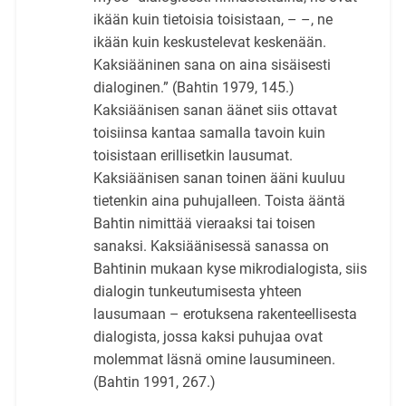
ikään kuin tietoisia toisistaan, – –, ne
ikään kuin keskustelevat keskenään.
Kaksiääninen sana on aina sisäisesti
dialoginen.” (Bahtin 1979, 145.)
Kaksiäänisen sanan äänet siis ottavat
toisiinsa kantaa samalla tavoin kuin
toisistaan erillisetkin lausumat.
Kaksiäänisen sanan toinen ääni kuuluu
tietenkin aina puhujalleen. Toista ääntä
Bahtin nimittää vieraaksi tai toisen
sanaksi. Kaksiäänisessä sanassa on
Bahtinin mukaan kyse mikrodialogista, siis
dialogin tunkeutumisesta yhteen
lausumaan – erotuksena rakenteellisesta
dialogista, jossa kaksi puhujaa ovat
molemmat läsnä omine lausumineen.
(Bahtin 1991, 267.)