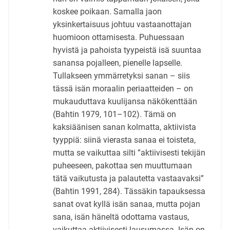
koskee poikaan. Samalla jaon
yksinkertaisuus johtuu vastaanottajan
huomioon ottamisesta. Puhuessaan
hyvistä ja pahoista tyypeistä isä suuntaa
sanansa pojalleen, pienelle lapselle.
Tullakseen ymmärretyksi sanan – siis
tässä isän moraalin periaatteiden – on
mukauduttava kuulijansa näkökenttään
(Bahtin 1979, 101–102). Tämä on
kaksiäänisen sanan kolmatta, aktiivista
tyyppiä: siinä vierasta sanaa ei toisteta,
mutta se vaikuttaa silti ”aktiivisesti tekijän
puheeseen, pakottaa sen muuttumaan
tätä vaikutusta ja palautetta vastaavaksi”
(Bahtin 1991, 284). Tässäkin tapauksessa
sanat ovat kyllä isän sanaa, mutta pojan
sana, isän häneltä odottama vastaus,
vaikuttaa aktiivisesti lausumassa. Isän on