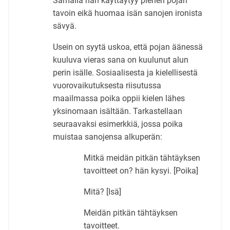
Samalla hän käyttäytyy pienen pojan
tavoin eikä huomaa isän sanojen ironista
sävyä.
Usein on syytä uskoa, että pojan äänessä
kuuluva vieras sana on kuulunut alun
perin isälle. Sosiaalisesta ja kielellisestä
vuorovaikutuksesta riisutussa
maailmassa poika oppii kielen lähes
yksinomaan isältään. Tarkastellaan
seuraavaksi esimerkkiä, jossa poika
muistaa sanojensa alkuperän:
Mitkä meidän pitkän tähtäyksen
tavoitteet on? hän kysyi. [Poika]
Mitä? [Isä]
Meidän pitkän tähtäyksen
tavoitteet.