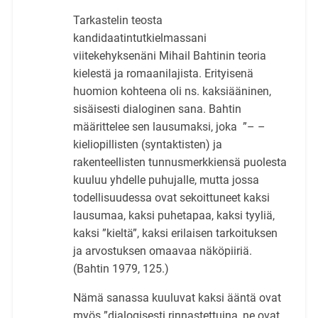
Tarkastelin teosta
kandidaatintutkielmassani
viitekehyksenäni Mihail Bahtinin teoria
kielestä ja romaanilajista. Erityisenä
huomion kohteena oli ns. kaksiääninen,
sisäisesti dialoginen sana. Bahtin
määrittelee sen lausumaksi, joka ”– –
kieliopillisten (syntaktisten) ja
rakenteellisten tunnusmerkkiensä puolesta
kuuluu yhdelle puhujalle, mutta jossa
todellisuudessa ovat sekoittuneet kaksi
lausumaa, kaksi puhetapaa, kaksi tyyliä,
kaksi ”kieltä”, kaksi erilaisen tarkoituksen
ja arvostuksen omaavaa näköpiiriä.
(Bahtin 1979, 125.)
Nämä sanassa kuuluvat kaksi ääntä ovat
myös ”dialogisesti rinnastettuina, ne ovat