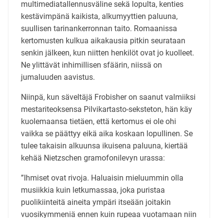
multimediatallennusväline sekä lopulta, kenties
kestävimpänä kaikista, alkumyyttien paluuna,
suullisen tarinankerronnan taito. Romaanissa
kertomusten kulkua aikakausia pitkin seurataan
senkin jälkeen, kun niitten henkilöt ovat jo kuolleet.
Ne ylittävät inhimillisen sfäärin, niissä on
jumaluuden aavistus.
Niinpä, kun säveltäjä Frobisher on saanut valmiiksi
mestariteoksensa Pilvikartasto-seksteton, hän käy
kuolemaansa tietäen, että kertomus ei ole ohi
vaikka se päättyy eikä aika koskaan lopullinen. Se
tulee takaisin alkuunsa ikuisena paluuna, kiertää
kehää Nietzschen gramofonilevyn urassa:
”Ihmiset ovat rivoja. Haluaisin mieluummin olla
musiikkia kuin letkumassaa, joka puristaa
puolikiinteitä aineita ympäri itseään joitakin
vuosikymmeniä ennen kuin rupeaa vuotamaan niin