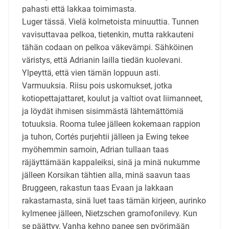
pahasti että lakkaa toimimasta.
Luger tässä. Vielä kolmetoista minuuttia. Tunnen
vavisuttavaa pelkoa, tietenkin, mutta rakkauteni
tähän codaan on pelkoa väkevämpi. Sähköinen
väristys, että Adrianin lailla tiedän kuolevani.
Ylpeyttä, että vien tämän loppuun asti.
Varmuuksia. Riisu pois uskomukset, jotka
kotiopettajattaret, koulut ja valtiot ovat liimanneet,
ja löydät ihmisen sisimmästä lähtemättömiä
totuuksia. Rooma tulee jälleen kokemaan rappion
ja tuhon, Cortés purjehtii jälleen ja Ewing tekee
myöhemmin samoin, Adrian tullaan taas
räjäyttämään kappaleiksi, sinä ja minä nukumme
jälleen Korsikan tähtien alla, minä saavun taas
Bruggeen, rakastun taas Evaan ja lakkaan
rakastamasta, sinä luet taas tämän kirjeen, aurinko
kylmenee jälleen, Nietzschen gramofonilevy. Kun
se päättyy, Vanha kehno panee sen pyörimään