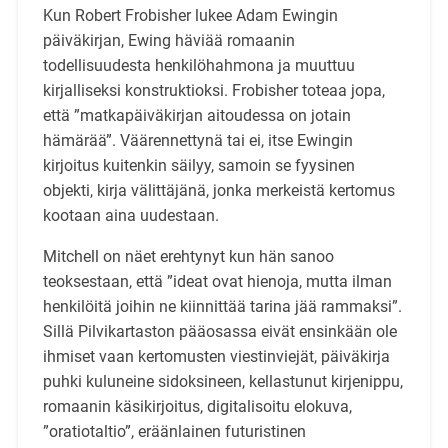
Kun Robert Frobisher lukee Adam Ewingin
päiväkirjan, Ewing häviää romaanin
todellisuudesta henkilöhahmona ja muuttuu
kirjalliseksi konstruktioksi. Frobisher toteaa jopa,
että ”matkapäiväkirjan aitoudessa on jotain
hämärää”. Väärennettynä tai ei, itse Ewingin
kirjoitus kuitenkin säilyy, samoin se fyysinen
objekti, kirja välittäjänä, jonka merkeistä kertomus
kootaan aina uudestaan.
Mitchell on näet erehtynyt kun hän sanoo
teoksestaan, että ”ideat ovat hienoja, mutta ilman
henkilöitä joihin ne kiinnittää tarina jää rammaksi”.
Sillä Pilvikartaston pääosassa eivät ensinkään ole
ihmiset vaan kertomusten viestinviejät, päiväkirja
puhki kuluneine sidoksineen, kellastunut kirjenippu,
romaanin käsikirjoitus, digitalisoitu elokuva,
”oratiotaltio”, eräänlainen futuristinen