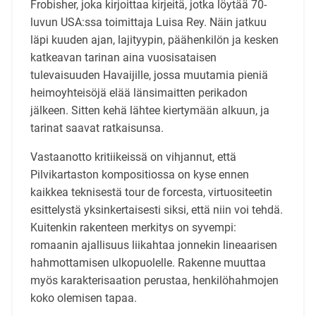
Frobisher, joka kirjoittaa kirjeitä, jotka löytää 70-
luvun USA:ssa toimittaja Luisa Rey. Näin jatkuu
läpi kuuden ajan, lajityypin, päähenkilön ja kesken
katkeavan tarinan aina vuosisataisen
tulevaisuuden Havaijille, jossa muutamia pieniä
heimoyhteisöjä elää länsimaitten perikadon
jälkeen. Sitten kehä lähtee kiertymään alkuun, ja
tarinat saavat ratkaisunsa.
Vastaanotto kritiikeissä on vihjannut, että
Pilvikartaston kompositiossa on kyse ennen
kaikkea teknisestä tour de forcesta, virtuositeetin
esittelystä yksinkertaisesti siksi, että niin voi tehdä.
Kuitenkin rakenteen merkitys on syvempi:
romaanin ajallisuus liikahtaa jonnekin lineaarisen
hahmottamisen ulkopuolelle. Rakenne muuttaa
myös karakterisaation perustaa, henkilöhahmojen
koko olemisen tapaa.