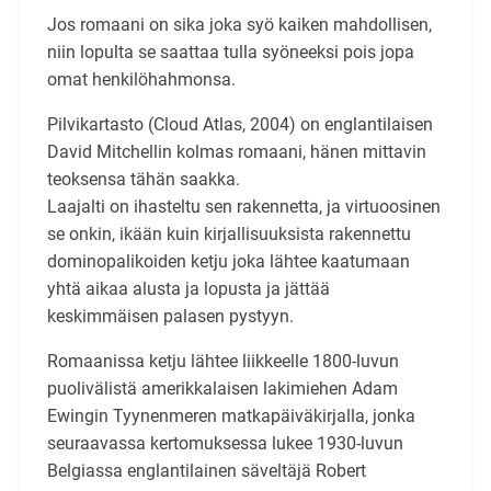
Jos romaani on sika joka syö kaiken mahdollisen,
niin lopulta se saattaa tulla syöneeksi pois jopa
omat henkilöhahmonsa.
Pilvikartasto (Cloud Atlas, 2004) on englantilaisen
David Mitchellin kolmas romaani, hänen mittavin
teoksensa tähän saakka.
Laajalti on ihasteltu sen rakennetta, ja virtuoosinen
se onkin, ikään kuin kirjallisuuksista rakennettu
dominopalikoiden ketju joka lähtee kaatumaan
yhtä aikaa alusta ja lopusta ja jättää
keskimmäisen palasen pystyyn.
Romaanissa ketju lähtee liikkeelle 1800-luvun
puolivälistä amerikkalaisen lakimiehen Adam
Ewingin Tyynenmeren matkapäiväkirjalla, jonka
seuraavassa kertomuksessa lukee 1930-luvun
Belgiassa englantilainen säveltäjä Robert