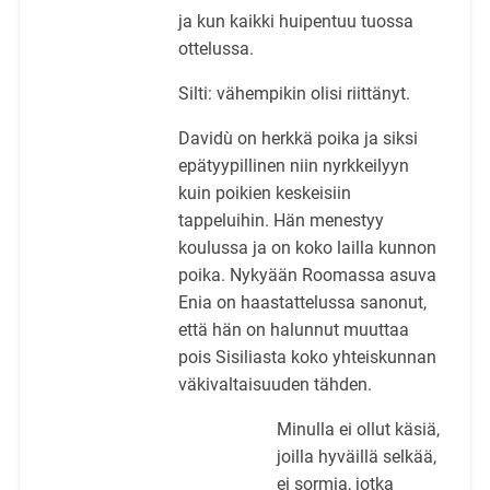
ja kun kaikki huipentuu tuossa
ottelussa.
Silti: vähempikin olisi riittänyt.
Davidù on herkkä poika ja siksi
epätyypillinen niin nyrkkeilyyn
kuin poikien keskeisiin
tappeluihin. Hän menestyy
koulussa ja on koko lailla kunnon
poika. Nykyään Roomassa asuva
Enia on haastattelussa sanonut,
että hän on halunnut muuttaa
pois Sisiliasta koko yhteiskunnan
väkivaltaisuuden tähden.
Minulla ei ollut käsiä,
joilla hyväillä selkää,
ei sormia, jotka