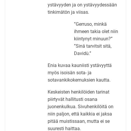
ystävyyden ja on ystävyydessään
tinkimätön ja viisas.
”Gerruso, minkä
ihmeen takia olet niin
kiintynyt minuun?”
”Sinä tarvitsit sitä,
Davidù.”
Enia kuvaa kauniisti ystävyyttä
myös isoisän sota- ja
sotavankikokemuksien kautta.
Keskeisten henkilöiden tarinat
piirtyvät hallitusti osana
juonenkulkua. Sivuhenkilöitä on
niin paljon, että kaikkia ei jaksa
pitää muistissaan, mutta ei se
suuresti haittaa.