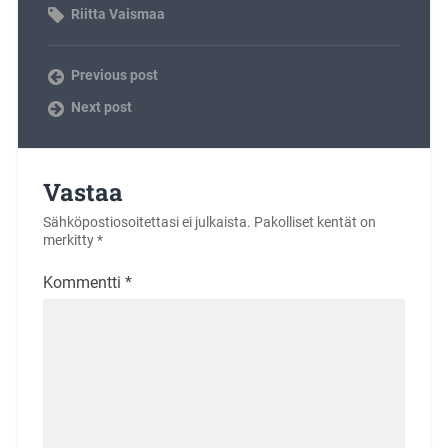
Riitta Vaismaa
Previous post
Next post
Vastaa
Sähköpostiosoitettasi ei julkaista.
Pakolliset kentät on
merkitty
*
Kommentti
*