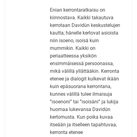
Enian kerrontaratkaisu on
kiinnostava. Kaikki takautuva
kerrotaan Davidùn keskustelujen
kautta; hänelle kertovat asioista
niin isoeno, isoisä kuin
mummikin. Kaikki on
periaatteessa yksikön
ensimmäisessä persoonassa,
mikä välillä yllättääkin. Kerronta
etenee ja dialogit kulkevat ikään
kuin epäsuorana kerrontana,
kunnes välillä tulee ilmaisuja
”isoenoni” tai ”isoisäni” ja lukija
huomaa lukevansa Davidún
kertomusta. Kun poika kuvaa
itseään ja itselleen tapahtuvaa,
kerronta etenee