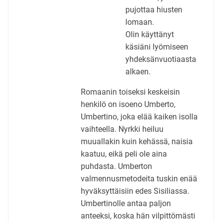
pujottaa hiusten
lomaan.
Olin käyttänyt
käsiäni lyömiseen
yhdeksänvuotiaasta
alkaen.
Romaanin toiseksi keskeisin
henkilö on isoeno Umberto,
Umbertino, joka elää kaiken isolla
vaihteella. Nyrkki heiluu
muuallakin kuin kehässä, naisia
kaatuu, eikä peli ole aina
puhdasta. Umberton
valmennusmetodeita tuskin enää
hyväksyttäisiin edes Sisiliassa.
Umbertinolle antaa paljon
anteeksi, koska hän vilpittömästi