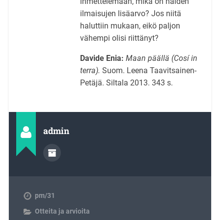
ihmettelemään, mikä on näiden
ilmaisujen lisäarvo? Jos niitä
haluttiin mukaan, eikö paljon
vähempi olisi riittänyt?
Davide Enia:
Maan päällä (Cosí in
terra).
Suom. Leena Taavitsainen-
Petäjä. Siltala 2013. 343 s.
admin
pm/31
Otteita ja arvioita