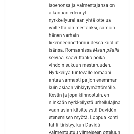
isoenonsa ja valmentajansa on
aikanaan edennyt
nyrkkeilyurallaan yhtä ottelua
vaille Italian mestariksi, samoin
hänen varhain
liikenneonnettomuudessa kuollut
isänsä. Romaanissa
Maan päällä
selviää, saavuttaako poika
vihdoin sukuun mestaruuden.
Nyrkkeilyä tuntevalle romaani
antaa varmasti paljon enemmän
kuin asiaan vihkiytymättömälle.
Kestin ja jopa kiinnostuin, en
niinkään nyrkkeilystä urheilulajina
vaan asian käsittelystä Davidùn
etenemisen myötä. Loppua kohti
tahti kiristyy, kun Davidù
valmentautuu viimeiseen otteluun