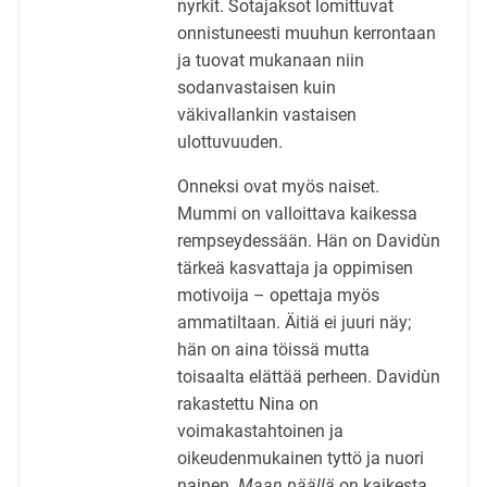
nyrkit. Sotajaksot lomittuvat
onnistuneesti muuhun kerrontaan
ja tuovat mukanaan niin
sodanvastaisen kuin
väkivallankin vastaisen
ulottuvuuden.
Onneksi ovat myös naiset.
Mummi on valloittava kaikessa
rempseydessään. Hän on Davidùn
tärkeä kasvattaja ja oppimisen
motivoija – opettaja myös
ammatiltaan. Äitiä ei juuri näy;
hän on aina töissä mutta
toisaalta elättää perheen. Davidùn
rakastettu Nina on
voimakastahtoinen ja
oikeudenmukainen tyttö ja nuori
nainen.
Maan päällä
on kaikesta