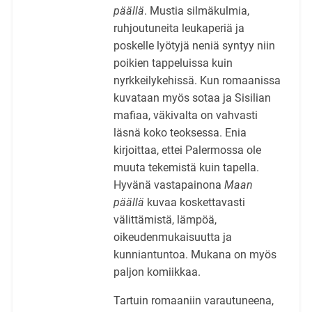
päällä
. Mustia silmäkulmia,
ruhjoutuneita leukaperiä ja
poskelle lyötyjä neniä syntyy niin
poikien tappeluissa kuin
nyrkkeilykehissä. Kun romaanissa
kuvataan myös sotaa ja Sisilian
mafiaa, väkivalta on vahvasti
läsnä koko teoksessa. Enia
kirjoittaa, ettei Palermossa ole
muuta tekemistä kuin tapella.
Hyvänä vastapainona
Maan
päällä
kuvaa koskettavasti
välittämistä, lämpöä,
oikeudenmukaisuutta ja
kunniantuntoa. Mukana on myös
paljon komiikkaa.
Tartuin romaaniin varautuneena,