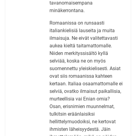
tavanomaisempana
minäkerrontana.
Romaanissa on runsaasti
italiankielisiä lauseita ja muita
ilmaisuja. Ne eivät valitettavasti
aukea kieltä taitamattomalle.
Niiden merkityssisältö kyllä
selviää, koska ne on myös
suomennettu yleiskielisesti. Asiat
ovat siis romaanissa kahteen
kertaan. Italiaa osaamattomalle ei
selviä, ovatko ilmaisut paikallisia,
murteellisia vai Enian omia?
Osan, erisnimien muunnelmat,
tulkitsin eräänlaisiksi
hellittelymuodoiksi, ne kertovat
ihmisten läheisyydestä. Jäin