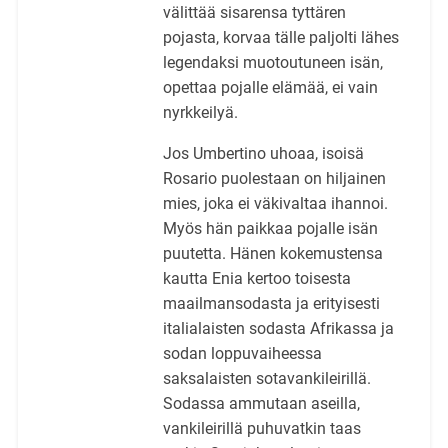
välittää sisarensa tyttären
pojasta, korvaa tälle paljolti lähes
legendaksi muotoutuneen isän,
opettaa pojalle elämää, ei vain
nyrkkeilyä.
Jos Umbertino uhoaa, isoisä
Rosario puolestaan on hiljainen
mies, joka ei väkivaltaa ihannoi.
Myös hän paikkaa pojalle isän
puutetta. Hänen kokemustensa
kautta Enia kertoo toisesta
maailmansodasta ja erityisesti
italialaisten sodasta Afrikassa ja
sodan loppuvaiheessa
saksalaisten sotavankileirillä.
Sodassa ammutaan aseilla,
vankileirillä puhuvatkin taas