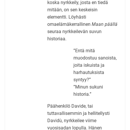
koska nyrkkeily, josta en tiedä
mitään, on sen keskeisin
elementti. Löyhästi
omaelämäkerrallinen
Maan päällä
seuraa nyrkkeilevän suvun
historiaa.
”Entä mitä
muodostuu sanoista,
joita iskuista ja
harhautuksista
syntyy?”
”Minun sukuni
historia.”
Päähenkilö Davide, tai
tuttavallisemmin ja hellitellysti
Davidù, nyrkkeilee viime
vuosisadan lopulla. Hänen