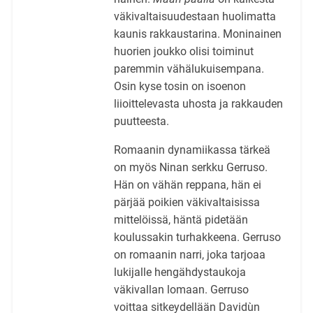
väkivaltaisuudestaan huolimatta
kaunis rakkaustarina. Moninainen
huorien joukko olisi toiminut
paremmin vähälukuisempana.
Osin kyse tosin on isoenon
liioittelevasta uhosta ja rakkauden
puutteesta.
Romaanin dynamiikassa tärkeä
on myös Ninan serkku Gerruso.
Hän on vähän reppana, hän ei
pärjää poikien väkivaltaisissa
mittelöissä, häntä pidetään
koulussakin turhakkeena. Gerruso
on romaanin narri, joka tarjoaa
lukijalle hengähdystaukoja
väkivallan lomaan. Gerruso
voittaa sitkeydellään Davidùn