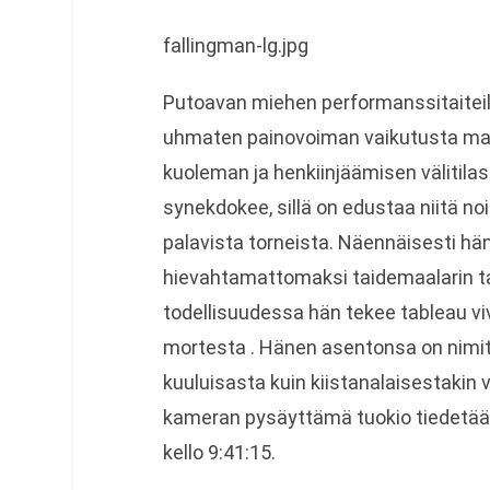
fallingman-lg.jpg
Putoavan miehen performanssitaiteili
uhmaten painovoiman vaikutusta ma
kuoleman ja henkiinjäämisen välitila
synekdokee, sillä on edustaa niitä no
palavista torneista. Näennäisesti h
hievahtamattomaksi taidemaalarin ta
todellisuudessa hän tekee tableau vi
mortesta . Hänen asentonsa on nimitt
kuuluisasta kuin kiistanalaisestakin 
kameran pysäyttämä tuokio tiedetään
kello 9:41:15.