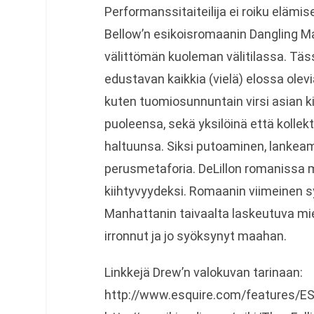
Performanssitaiteilija ei roiku elämi
Bellow’n esikoisromaanin Dangling Ma
välittömän kuoleman välitilassa. T
edustavan kaikkia (vielä) elossa olevi
kuten tuomiosunnuntain virsi asian 
puoleensa, sekä yksilöinä että kollekt
haltuunsa. Siksi putoaminen, lankea
perusmetaforia. DeLillon romanissa 
kiihtyvyydeksi. Romaanin viimeinen 
Manhattanin taivaalta laskeutuva mi
irronnut ja jo syöksynyt maahan.
Linkkejä Drew’n valokuvan tarinaan:
http://www.esquire.com/features