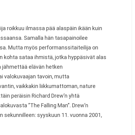
ja roikkuu ilmassa pää alaspäin ikään kuin
ssaansa. Samalla hän tasapainoilee
ssa. Mutta myös performanssitaiteilija on
in kohta sataa ihmistä, jotka hyppäsivät alas
än jähmettää elävän hetken
i valokuvaajan tavoin, mutta
vantin, vaikkakin liikkumattoman, nature
äin peräisin Richard Drew’n yhtä
valokuvasta ”The Falling Man”. Drew’n
 sekunnilleen: syyskuun 11. vuonna 2001,