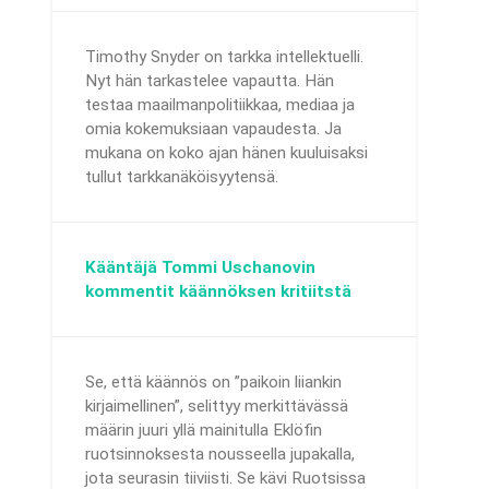
Timothy Snyder on tarkka intellektuelli.
Nyt hän tarkastelee vapautta. Hän
testaa maailmanpolitiikkaa, mediaa ja
omia kokemuksiaan vapaudesta. Ja
mukana on koko ajan hänen kuuluisaksi
tullut tarkkanäköisyytensä.
Kääntäjä Tommi Uschanovin
kommentit käännöksen kritiitstä
Se, että käännös on ”paikoin liiankin
kirjaimellinen”, selittyy merkittävässä
määrin juuri yllä mainitulla Eklöfin
ruotsinnoksesta nousseella jupakalla,
jota seurasin tiiviisti. Se kävi Ruotsissa