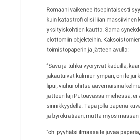
Romaani vaikenee itsepintaisesti sy
kuin katastrofi olisi liian massiivine
yksityiskohtien kautta. Sama synek
elottomiin objekteihin. Kaksoistorni
toimistopaperin ja jätteen avulla:
”Savu ja tuhka vyöryivät kaduilla, kä
jakautuivat kulmien ympäri, ohi leijui 
lipui, viuhui ohitse aavemaisina kel
jätteen laji Putoavassa miehessä, ei v
sinnikkyydellä. Tapa jolla paperia ku
ja byrokratiaan, mutta myös massa
”ohi pyyhälsi ilmassa leijuvaa paperia