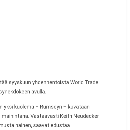
tää syyskuun yhdennentoista World Trade
t synekdokeen avulla.
ain yksi kuolema – Rumseyn – kuvataan
 mainintana. Vastaavasti Keith Neudecker
a musta nainen, saavat edustaa