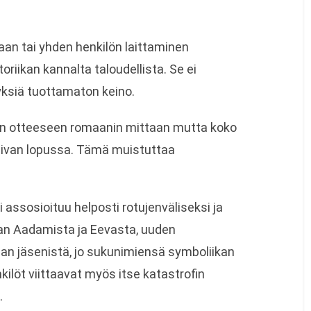
an tai yhden henkilön laittaminen
iikan kannalta taloudellista. Se ei
yksiä tuottamaton keino.
n otteeseen romaanin mittaan mutta koko
aivan lopussa. Tämä muistuttaa
 assosioituu helposti rotujenväliseksi ja
kan Aadamista ja Eevasta, uuden
n jäsenistä, jo sukunimiensä symboliikan
kilöt viittaavat myös itse katastrofin
.