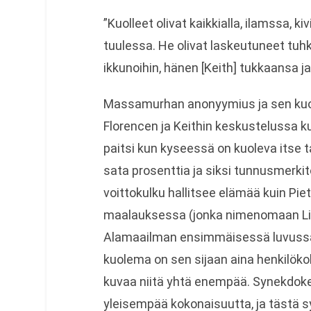
”Kuolleet olivat kaikkialla, ilamssa, ki
tuulessa. He olivat laskeutuneet tuhk
ikkunoihin, hänen [Keith] tukkaansa ja 
Massamurhan anonyymius ja sen kuol
Florencen ja Keithin keskustelussa 
paitsi kun kyseessä on kuoleva itse t
sata prosenttia ja siksi tunnusmerki
voittokulku hallitsee elämää kuin Pi
maalauksessa (jonka nimenomaan Lif
Alamaailman ensimmäisessä luvussa J
kuolema on sen sijaan aina henkilöko
kuvaa niitä yhtä enempää. Synekdoke
yleisempää kokonaisuutta, ja tästä 