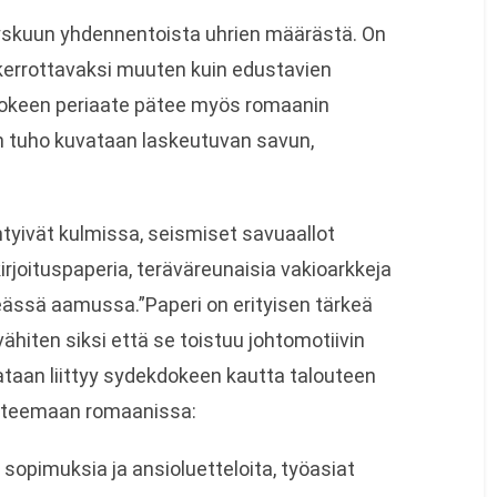
yskuun yhdennentoista uhrien määrästä. On
n kerrottavaksi muuten kuin edustavien
dokeen periaate pätee myös romaanin
en tuho kuvataan laskeutuvan savun,
äntyivät kulmissa, seismiset savuaallot
kirjoituspaperia, teräväreunaisia vakioarkkeja
meässä aamussa.”Paperi on erityisen tärkeä
ähiten siksi että se toistuu johtomotiivin
vataan liittyy sydekdokeen kautta talouteen
n teemaan romaanissa:
, sopimuksia ja ansioluetteloita, työasiat