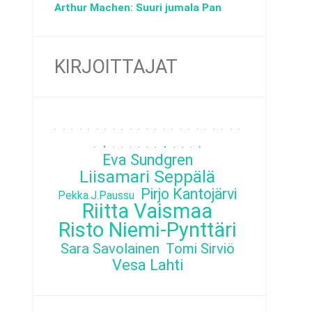
Arthur Machen: Suuri jumala Pan
KIRJOITTAJAT
.
.
.
.
.
.
.
.
.
.
.
.
.
.
.
.
.
.
.
.
.
.
.
.
.
.
.
.
.
.
.
.
.
.
.
.
Eva Sundgren
Liisamari Seppälä
Pirjo Kantojärvi
Pekka.J.Paussu
Riitta Vaismaa
Risto Niemi-Pynttäri
Sara Savolainen
Tomi Sirviö
Vesa Lahti