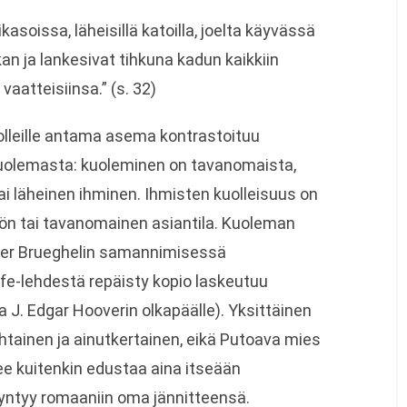
vikasoissa, läheisillä katoilla, joelta käyvässä
an ja lankesivat tihkuna kadun kaikkiin
vaatteisiinsa.” (s. 32)
leille antama asema kontrastoituu
kuolemasta: kuoleminen on tavanomaista,
ai läheinen ihminen. Ihmisten kuolleisuus on
tön tai tavanomainen asiantila. Kuoleman
eter Brueghelin samannimisessä
e-lehdestä repäisty kopio laskeutuu
. Edgar Hooverin olkapäälle). Yksittäinen
htainen ja ainutkertainen, eikä Putoava mies
e kuitenkin edustaa aina itseään
syntyy romaaniin oma jännitteensä.