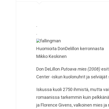
.
.
Huomioita DonDelillon kerronnasta
Mikko Keskinen
Don DeLillon
Putoava mies (2008)
esit
Center -iskun kuolonuhrit ja selviäjä
Iskussa kuoli 2750 ihmistä, mutta v
romaanissa tarkemmin kuin pelkkänä
ja Florence Givens, valkoinen mies j