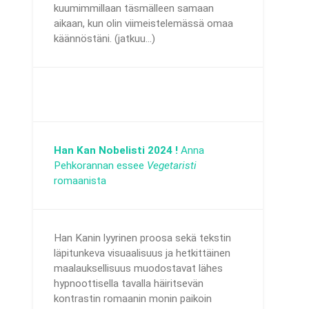
kuumimmillaan täsmälleen samaan
aikaan, kun olin viimeistelemässä omaa
käännöstäni. (jatkuu...)
Han Kan Nobelisti 2024 !
Anna
Pehkorannan essee
Vegetaristi
romaanista
Han Kanin lyyrinen proosa sekä tekstin
läpitunkeva visuaalisuus ja hetkittäinen
maalauksellisuus muodostavat lähes
hypnoottisella tavalla häiritsevän
kontrastin romaanin monin paikoin