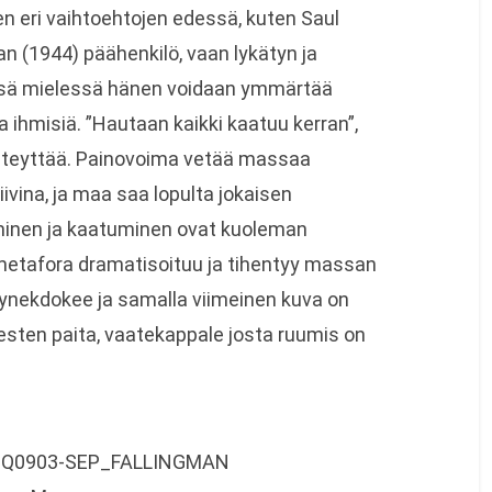
sen eri vaihtoehtojen edessä, kuten Saul
n (1944) päähenkilö, vaan lykätyn ja
ässä mielessä hänen voidaan ymmärtää
a ihmisiä. ”Hautaan kaikki kaatuu kerran”,
kiteyttää. Painovoima vetää massaa
iivina, ja maa saa lopulta jokaisen
minen ja kaatuminen ovat kuoleman
metafora dramatisoituu ja tihentyy massan
synekdokee ja samalla viimeinen kuva on
esten paita, vaatekappale josta ruumis on
/ESQ0903-SEP_FALLINGMAN