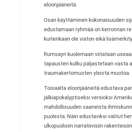
eloonjääneitä.
Osan käyttäminen kokonaisuuden sija
edustamaan ryhmää on kerronnan retor
kuitenkaan ole viaton eikä lisämerkit
Rumsayn kuolemaan viitataan useaa
tapausten kulku paljastetaan vasta 
traumakertomusten yleistä muotoa.
Toisaalta eloonjääneitä edustava pari
jälkiapokalyptiseksi versioksi Ameri
mahdollisuuden saaneista ihmiskunna
puolesta. Näin edustaviksi valitut hen
ulkopuolisiin narratiivisiin rakenteisiin