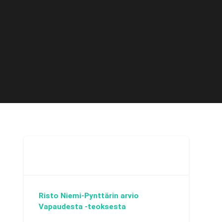
Risto Niemi-Pynttärin arvio
Vapaudesta -teoksesta