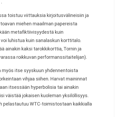
 .
 toistuu viittauksia kirjoitusvälineisiin ja
utoavan miehen maailman papereista
nkään metafiktiivisyydestä kuin
i luhistua kuin sanalaskun korttitalo.
 ainakin kaksi tarokkikorttia, Tornin ja
in varassa roikkuvan performanssitaitelijan).
n myös itse syyskuun yhdennentoista
rkeintaan vihjaa siihen. Harvat maininnat
aan itsessään hyperbolisia tai ainakin
isi väistää jokaisen kuoleman yksilöllisyys.
 pelastautuu WTC-toimistostaan kaikkialla