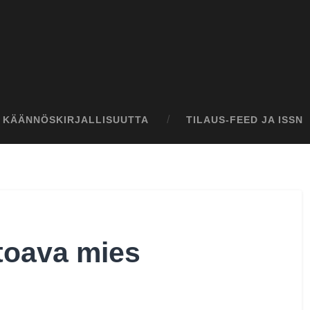
I KÄÄNNÖSKIRJALLISUUTTA
TILAUS-FEED JA ISSN
toava mies