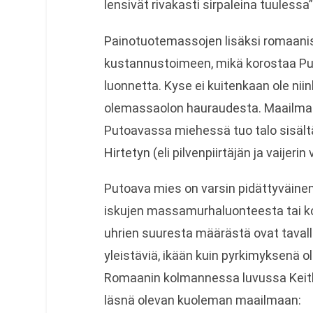
lensivät rivakasti sirpaleina tuulessa”
Painotuotemassojen lisäksi romaanissa
kustannustoimeen, mikä korostaa P
luonnetta. Kyse ei kuitenkaan ole nii
olemassaolon hauraudesta. Maailma vo
Putoavassa miehessä tuo talo sisältää
Hirtetyn (eli pilvenpiirtäjän ja vaijer
Putoava mies on varsin pidättyväine
iskujen massamurhaluonteesta tai ko
uhrien suuresta määrästä ovat tavall
yleistäviä, ikään kuin pyrkimyksenä ol
Romaanin kolmannessa luvussa Keith
läsnä olevan kuoleman maailmaan: