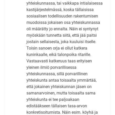
yhteiskunnassa, tai vaikkapa intialaisessa
kastijärjestelmässä, koska tällaisissa
sosiaalisen todellisuuden rakentumisen
muodoissa jokaisen osa yhteiskunnassa
oli määrätty jo ennalta. Näin ei syntynyt
myöskään tunnetta siitä, että jää paitsi
jostain sellaisesta, joka kuuluisi itselle.
Toisin sanoen orja ei ollut katkera
kuninkaalle, eikä talonpoika ritarille.
Vastaavasti katkeruus taas erityisen
yleinen ilmiö porvarillisessa
yhteiskunnassa, sillä porvarillinen
yhteiskunta antaa toisaalta ymmärtää,
että jokainen yhteiskunnan jäsen on
samanarvoinen, mutta toisaalta sama
yhteiskunta ei tee paljoakaan
edistääkseen tällaisen tasa-arvon
konkretisoitumista. Näin esim. köyhä ja