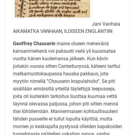
Jani Vanhala
AIKAMATKA VANHAAN, ILOISEEN ENGLANTIIN
Geoffrey Chaucerin
maine olueen menevänä
kansanmiehenä voi paksusti vielä yli kuusisataa
vuotta hänen kuolemansa jälkeen. Kun kävin
joitakin vuosia sitten Canterburyssä, käteeni tarttui
matkamuistokaupassa hauska pakkaus, jota
myytiin nimellä ”Chauserin krapulahoito”. Se piti
sisällään erinäisillä yrteillä täytettyjä teepusseja,
joita oli kuitenkin tarkoitus liuottaa kuumaa vettä
täynnä olevassa paljussa, johon piti sitten mennä
itse löhöilemään. Mannermaisen kohtuullisuuteni
tähden pusseille ei tullut lopulta käyttöä, mutta
monien jo keskiajalta pystyssä olleiden kapakoiden
tunnelmasta päätellen uskallan sanoa, vanha