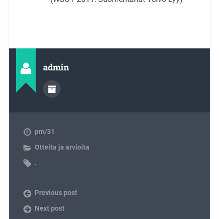
admin
pm/31
Otteita ja arvioita
.
Previous post
Next post