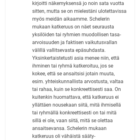
kirjoitti näkemyksensä jo noin sata vuotta
sitten, mutta se on mielestäni ulotettavissa
myös meidän aikaamme. Schelerin
mukaan katkeruus on näet seurausta
yksilöiden tai ryhmien muodollisen tasa-
arvoisuuden ja faktisen vaikutusvallan
välillä vallitsevasta epäsuhdasta.
Yksinkertaistetusti asia menee niin, että
ihminen tai ryhmä katkeroituu, jos se
kokee, että se ansaitsisi jotain muuta,
esim. yhteiskunnallista arvostusta, valtaa
tai rahaa, kuin se konkreettisesti saa. On
kuitenkin huomattava, että katkeruus ei
yllättäen nousekaan siitä, mitä ihmisellä
tai ryhmällä konkreettisesti on tai mitä
sillä ei ole, vaan siitä, mitä se olettaa
ansaitsevansa. Schelerin mukaan
katkeruus oli vähäistä sääty-