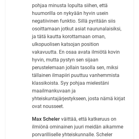
pohjaa minusta lopulta siihen, että
huumorilla on nykyään hyvin usein
negatiivinen funktio. Sillä pyritään siis
osoittamaan jotkut asiat naurunalaisiksi,
ja tätä kautta korottamaan oman,
ulkopuolisen katsojan position
vakavuutta. En osaa avata ilmiötä kovin
hyvin, mutta pystyn sen sijaan
perustelemaan jollain tasolla sen, miksi
tällainen ilmapiiri puuttuu vanhemmista
klassikoista. Syy pohjaa mielestäni
maailmankuvaan ja
yhteiskuntajärjestykseen, josta nämä kirjat
ovat nousseet.
Max Scheler
väittää, että katkeruus on
ilmiönä ominainen juuri meidän aikamme
porvarilliselle yhteiskunnalle. Scheler