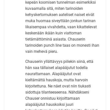
kepeän koomisen tunnelman esimerkiksi
kuvaamalla sitä, miten tarinoiden
kehyskertomuksen aateliset naiset eivät
muka huomaa siveyttään jonkun tarinan
likaisempaa vivahdetta, vaan kikattelevat
keskenään ikään kuin viattoman
tietämättöminä asiasta. Chauserin
tarinoiden punch line taas on monesti ihan
vain mehevä pieru.
Chauserin yllättävyys piilekin siinä, että
hän saa tällaiset alapääjutut todella
naurattamaan. Alapääjutut ovat
kieltämättä hauskoja, mutta harvoin
kirjoitettuna. Ne näet ovat niin tiukasti
sidottuja tilanteeseensa. Nähdäkseni
Chauser onnistuu kirjoittamaan
alapääjutut hauskoiksi juuri