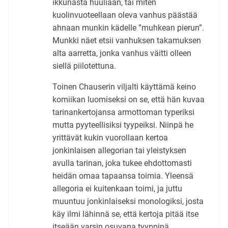
ikkunasta huuliaan, tai miten
kuolinvuoteellaan oleva vanhus päästää
ahnaan munkin kädelle ”muhkean pierun”.
Munkki näet etsii vanhuksen takamuksen
alta aarretta, jonka vanhus väitti olleen
siellä piilotettuna.
Toinen Chauserin viljalti käyttämä keino
komiikan luomiseksi on se, että hän kuvaa
tarinankertojansa armottoman typeriksi
mutta pyyteellisiksi tyypeiksi. Niinpä he
yrittävät kukin vuorollaan kertoa
jonkinlaisen allegorian tai yleistyksen
avulla tarinan, joka tukee ehdottomasti
heidän omaa tapaansa toimia. Yleensä
allegoria ei kuitenkaan toimi, ja juttu
muuntuu jonkinlaiseksi monologiksi, josta
käy ilmi lähinnä se, että kertoja pitää itse
itseään varsin osuvana tyyppinä.