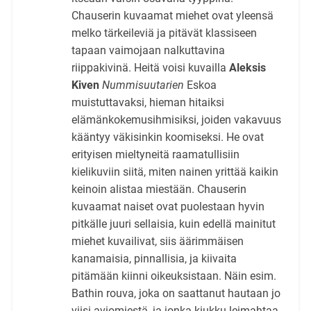
Chauserin kuvaamat miehet ovat yleensä
melko tärkeileviä ja pitävät klassiseen
tapaan vaimojaan nalkuttavina
riippakivinä. Heitä voisi kuvailla
Aleksis
Kiven
Nummisuutarien
Eskoa
muistuttavaksi, hieman hitaiksi
elämänkokemusihmisiksi, joiden vakavuus
kääntyy väkisinkin koomiseksi. He ovat
erityisen mieltyneitä raamatullisiin
kielikuviin siitä, miten nainen yrittää kaikin
keinoin alistaa miestään. Chauserin
kuvaamat naiset ovat puolestaan hyvin
pitkälle juuri sellaisia, kuin edellä mainitut
miehet kuvailivat, siis äärimmäisen
kanamaisia, pinnallisia, ja kiivaita
pitämään kiinni oikeuksistaan. Näin esim.
Bathin rouva, joka on saattanut hautaan jo
viisi aviomiestä, ja jonka kiukku leimahtaa