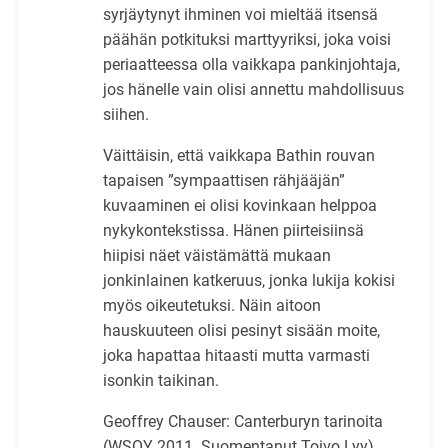
syrjäytynyt ihminen voi mieltää itsensä
päähän potkituksi marttyyriksi, joka voisi
periaatteessa olla vaikkapa pankinjohtaja,
jos hänelle vain olisi annettu mahdollisuus
siihen.
Väittäisin, että vaikkapa Bathin rouvan
tapaisen ”sympaattisen rähjääjän”
kuvaaminen ei olisi kovinkaan helppoa
nykykontekstissa. Hänen piirteisiinsä
hiipisi näet väistämättä mukaan
jonkinlainen katkeruus, jonka lukija kokisi
myös oikeutetuksi. Näin aitoon
hauskuuteen olisi pesinyt sisään moite,
joka hapattaa hitaasti mutta varmasti
isonkin taikinan.
Geoffrey Chauser: Canterburyn tarinoita
(WSOY 2011. Suomentanut Toivo Lyy)