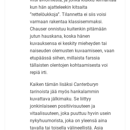
kun hän ajatteleekin kitsaita
”rettelöukkoja”. Tilannetta ei siis voisi
varmaan rakentaa klassisemmaksi.
Chauser onnistuu kuitenkin pitämään
jutun hauskana, koska hänen
kuvauksensa ei keskity mieheyden tai
naiseuden olemusten kuvaamiseen, vaan
etupäässä siihen, millaista farssia
tällaisten olentojen kohtaamisesta voi
repiä irti.
Kaiken tämän lisäksi
Canterburyn
tarinoista
jää myös hankalammin
kuvattava jälkimaku. Se liittyy
jonkinlaiseen positiivisuuteen ja
vitaalisuuteen, joka puuttuu hyvin usein
nykyhuumorista, joka on yleensä aina
tavalla tai toisella välineellistä. Asia