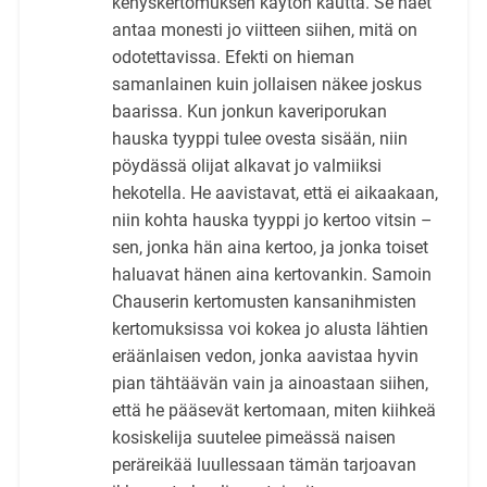
kehyskertomuksen käytön kautta. Se näet
antaa monesti jo viitteen siihen, mitä on
odotettavissa. Efekti on hieman
samanlainen kuin jollaisen näkee joskus
baarissa. Kun jonkun kaveriporukan
hauska tyyppi tulee ovesta sisään, niin
pöydässä olijat alkavat jo valmiiksi
hekotella. He aavistavat, että ei aikaakaan,
niin kohta hauska tyyppi jo kertoo vitsin –
sen, jonka hän aina kertoo, ja jonka toiset
haluavat hänen aina kertovankin. Samoin
Chauserin kertomusten kansanihmisten
kertomuksissa voi kokea jo alusta lähtien
eräänlaisen vedon, jonka aavistaa hyvin
pian tähtäävän vain ja ainoastaan siihen,
että he pääsevät kertomaan, miten kiihkeä
kosiskelija suutelee pimeässä naisen
peräreikää luullessaan tämän tarjoavan