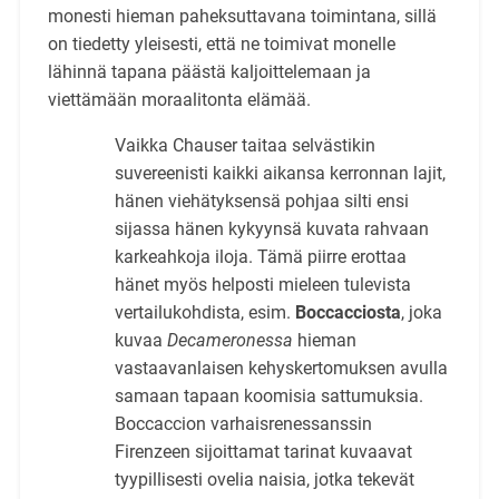
monesti hieman paheksuttavana toimintana, sillä
on tiedetty yleisesti, että ne toimivat monelle
lähinnä tapana päästä kaljoittelemaan ja
viettämään moraalitonta elämää.
Vaikka Chauser taitaa selvästikin
suvereenisti kaikki aikansa kerronnan lajit,
hänen viehätyksensä pohjaa silti ensi
sijassa hänen kykyynsä kuvata rahvaan
karkeahkoja iloja. Tämä piirre erottaa
hänet myös helposti mieleen tulevista
vertailukohdista, esim.
Boccacciosta
, joka
kuvaa
Decameronessa
hieman
vastaavanlaisen kehyskertomuksen avulla
samaan tapaan koomisia sattumuksia.
Boccaccion varhaisrenessanssin
Firenzeen sijoittamat tarinat kuvaavat
tyypillisesti ovelia naisia, jotka tekevät