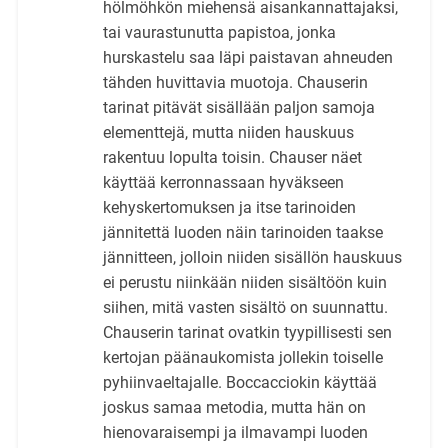
hölmöhkön miehensä aisankannattajaksi,
tai vaurastunutta papistoa, jonka
hurskastelu saa läpi paistavan ahneuden
tähden huvittavia muotoja. Chauserin
tarinat pitävät sisällään paljon samoja
elementtejä, mutta niiden hauskuus
rakentuu lopulta toisin. Chauser näet
käyttää kerronnassaan hyväkseen
kehyskertomuksen ja itse tarinoiden
jännitettä luoden näin tarinoiden taakse
jännitteen, jolloin niiden sisällön hauskuus
ei perustu niinkään niiden sisältöön kuin
siihen, mitä vasten sisältö on suunnattu.
Chauserin tarinat ovatkin tyypillisesti sen
kertojan päänaukomista jollekin toiselle
pyhiinvaeltajalle. Boccacciokin käyttää
joskus samaa metodia, mutta hän on
hienovaraisempi ja ilmavampi luoden