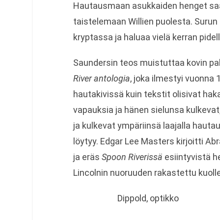
Hautausmaan asukkaiden henget saa
taistelemaan Willien puolesta. Surun 
kryptassa ja haluaa vielä kerran pide
Saundersin teos muistuttaa kovin pa
River antologia
, joka ilmestyi vuonna 
hautakivissä kuin tekstit olisivat h
vapauksia ja hänen sielunsa kulkevat, 
ja kulkevat ympäriinsä laajalla haut
löytyy. Edgar Lee Masters kirjoitti 
ja eräs
Spoon Riverissä
esiintyvistä he
Lincolnin nuoruuden rakastettu kuoll
Dippold, optikko