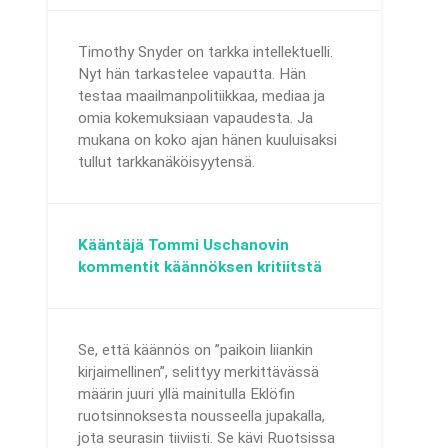
Timothy Snyder on tarkka intellektuelli.
Nyt hän tarkastelee vapautta. Hän
testaa maailmanpolitiikkaa, mediaa ja
omia kokemuksiaan vapaudesta. Ja
mukana on koko ajan hänen kuuluisaksi
tullut tarkkanäköisyytensä.
Kääntäjä Tommi Uschanovin
kommentit käännöksen kritiitstä
Se, että käännös on ”paikoin liiankin
kirjaimellinen”, selittyy merkittävässä
määrin juuri yllä mainitulla Eklöfin
ruotsinnoksesta nousseella jupakalla,
jota seurasin tiiviisti. Se kävi Ruotsissa