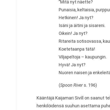
”Mitä nyt näette?
Punaisia, keltaisia, purppu
Hetkinen! Ja nyt?
Isäni ja äitini ja sisareni.
Oikein! Ja nyt?
Ritareita sotisovassa, kaun
Koetetaanpa tätä!
Viljapeltoja – kaupungin.
Hyvä! Ja nyt?
Nuoren naisen ja enkeleit
(
Spoon River
s. 196)
Kääntäjä Kaijamari Sivill on saanut te
henkilöidensä suuhun asettama puhek