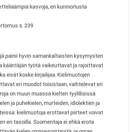
tteliäämpiä kasvoja, en kunnioitusta
kertomus s. 239
jä painii hyvin samankaltaisten kysymysten
ta kääntäjän työtä vaikeuttavat ja rajoittavat
ka eivät koske kirjailijaa. Kielimuotojen
ottavat eri muodot toisistaan, vaihtelevat eri
Eroja on muun muassa kielten tyylillisissä
elen ja puhekielen, murteiden, idiolektien ja
teissa: kielimuotoja erottavat piirteet voivat
elen eri tasoilla. Suomentaja ei ehkä erota
nettävän kielen ominaispiirteistä, ja oman