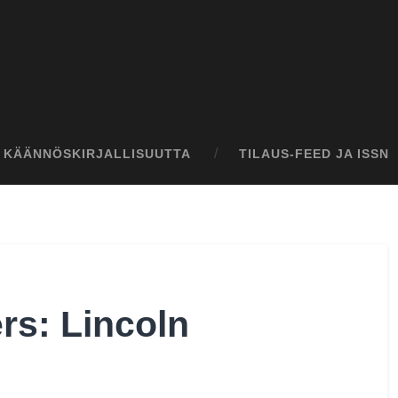
I KÄÄNNÖSKIRJALLISUUTTA
TILAUS-FEED JA ISSN
s: Lincoln