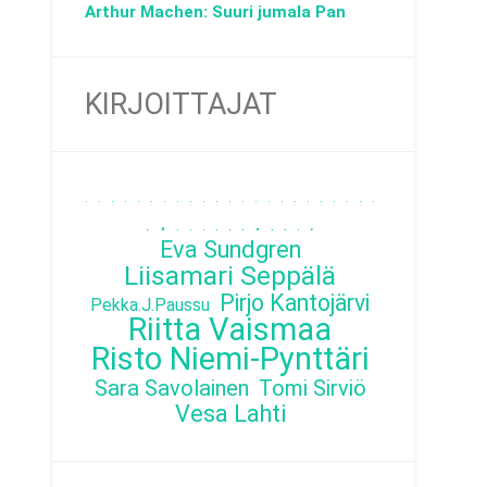
Arthur Machen: Suuri jumala Pan
KIRJOITTAJAT
.
.
.
.
.
.
.
.
.
.
.
.
.
.
.
.
.
.
.
.
.
.
.
.
.
.
.
.
.
.
.
.
.
.
.
.
Eva Sundgren
Liisamari Seppälä
Pirjo Kantojärvi
Pekka.J.Paussu
Riitta Vaismaa
Risto Niemi-Pynttäri
Sara Savolainen
Tomi Sirviö
Vesa Lahti