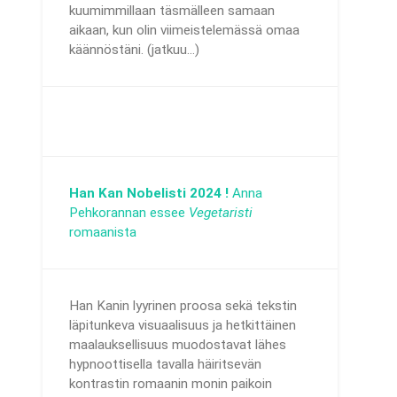
kuumimmillaan täsmälleen samaan
aikaan, kun olin viimeistelemässä omaa
käännöstäni. (jatkuu...)
Han Kan Nobelisti 2024 !
Anna
Pehkorannan essee
Vegetaristi
romaanista
Han Kanin lyyrinen proosa sekä tekstin
läpitunkeva visuaalisuus ja hetkittäinen
maalauksellisuus muodostavat lähes
hypnoottisella tavalla häiritsevän
kontrastin romaanin monin paikoin