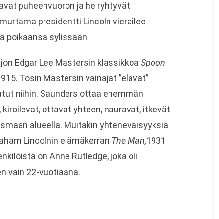
vat puheenvuoron ja he ryhtyvät
murtama presidentti Lincoln vierailee
llä poikaansa sylissään.
ljon Edgar Lee Mastersin klassikkoa
Spoon
1915. Tosin Mastersin vainajat ”elävät”
akatut niihin. Saunders ottaa enemmän
kiroilevat, ottavat yhteen, nauravat, itkevät
ausmaan alueella. Muitakin yhteneväisyyksiä
Abraham Lincolnin elämäkerran
The Man,
1931
nkilöistä on Anne Rutledge, joka oli
en vain 22-vuotiaana.