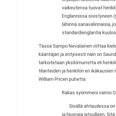
vaikeutensa tuovat henkil
Englannissa sivistyneen (y
lähinnä sanavalinnaisia, j
standardienglantia kuulos
Tässä Sampo Nevalainen viittaa kielen
kääntäjän ja erityisesti näin on Saunder
tarkoitetaan yksilömurretta eli henki
tilanteiden ja henkilön eri ikäkausi
William Pricen puhetta:
Rakas syömmeni vaimo Oi
Sisällä ahtaudessa on mi
ja hiusraja jetsulleen. Sitä