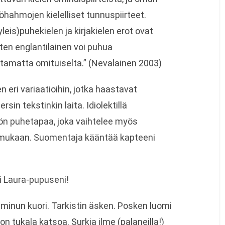
öhahmojen kielelliset tunnuspiirteet.
leis)puhekielen ja kirjakielen erot ovat
oten englantilainen voi puhua
tamatta omituiselta.” (Nevalainen 2003)
 eri variaatioihin, jotka haastavat
sin tekstinkin laita. Idiolektillä
lön puhetapaa, joka vaihtelee myös
en mukaan. Suomentaja kääntää kapteeni
 Laura-pupuseni!
nun kuori. Tarkistin äsken. Posken luomi
 on tukala katsoa. Surkia ilme (palaneilla!)