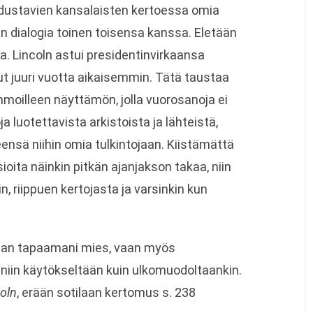
edustavien kansalaisten kertoessa omia
n dialogia toinen toisensa kanssa. Eletään
aa. Lincoln astui presidentinvirkaansa
nut juuri vuotta aikaisemmin. Tätä taustaa
moilleen näyttämön, jolla vuorosanoja ei
a luotettavista arkistoista ja lähteistä,
ensä niihin omia tulkintojaan. Kiistämättä
oita näinkin pitkän ajanjakson takaa, niin
, riippuen kertojasta ja varsinkin kun
aan tapaamani mies, vaan myös
niin käytökseltään kuin ulkomuodoltaankin.
oln
, erään sotilaan kertomus s. 238