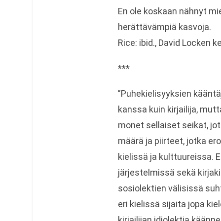
En ole koskaan nähnyt mie
herättävämpiä kasvoja.
Rice: ibid., David Locken 
***
”Puhekielisyyksien kääntä
kanssa kuin kirjailija, mut
monet sellaiset seikat, jot
määrä ja piirteet, jotka er
kielissä ja kulttuureissa. 
järjestelmissä sekä kirjaki
sosiolektien välisissä suh
eri kielissä sijaita jopa ki
kirjailijan idiolektia kään