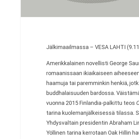
Jälkimaailmassa – VESA LAHTI (9.11
Amerikkalainen novellisti George Sa
romaanissaan ikiaikaiseen aiheeseen
haamuja tai paremminkin henkiä, jotka
buddhalaisuuden bardossa. Väistämät
vuonna 2015 Finlandia-palkittu teos
O
tarina kuolemanjälkeisessä tilassa. 
Yhdysvaltain presidentin Abraham Li
Yöllinen tarina kerrotaan Oak Hillin 