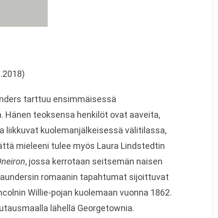
.2018)
unders tarttuu ensimmäisessä
. Hänen teoksensa henkilöt ovat aaveita,
 liikkuvat kuolemanjälkeisessä välitilassa,
tä mieleeni tulee myös Laura Lindstedtin
neiron
, jossa kerrotaan seitsemän naisen
Saundersin romaanin tapahtumat sijoittuvat
ncolnin Willie-pojan kuolemaan vuonna 1862.
hautausmaalla lähellä Georgetownia.