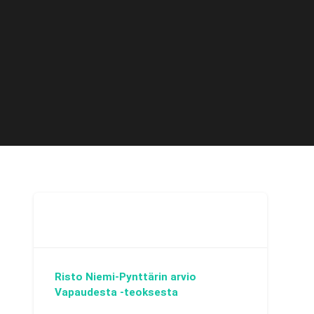
Risto Niemi-Pynttärin arvio
Vapaudesta -teoksesta