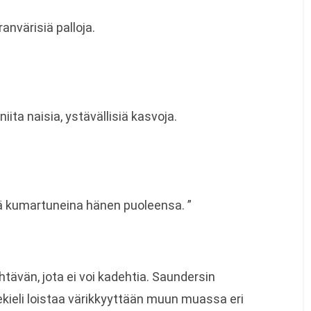
ranvärisiä palloja.
iita naisia, ystävällisiä kasvoja.
ä kumartuneina hänen puoleensa. ”
htävän, jota ei voi kadehtia. Saundersin
ieli loistaa värikkyyttään muun muassa eri