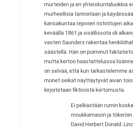
murteiden ja eri yhteiskuntaluokkia 
murheellisia tarinoitaan ja käydessää
kansakuntaa repivien ristiriitojen aik
keväällä 1861 ja sisällissota oli alka
vasten Saunders rakentaa henkilöhah
säästellä. Hän on poiminut faktatietoj
mutta kertoo haastatteluissa lisänne
on selvää, että kun tarkastelemme asi
monet seikat näyttäytyvät aivan toisin
kirjoitetaan fiktiivistä kertomusta.
Ei pelkästään rumin kosk
moukkamaisin ja tökeröin 
David Herbert Donald:
Linc