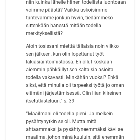
niin kuinka lähelle hänen todellista luontoaan
voimme päästä? Vaikka uskoisimme
tuntevamme jonkun hyvin, tiedämmekö
sittenkään hänestä mitään todella
merkityksellistä?
Aloin tosissani miettiä tällaisia noin viikko
sen jälkeen, kun olin lopettanut työt
lakiasiain­toimistossa. En ollut koskaan
aiemmin pähkäillyt sen kaltaisia asioita
todella vakavasti. Min­kähän vuoksi? Ehkä
siksi, että minulla oli tarpeeksi työtä jo oman
elämäni järjestämisessä. Olin liian kiireinen
itsetutkisteluun.” s. 39
”Maailmani oli todella pieni. Ja melkein
pysähtynytkin se oli. Mutta mitä
ahtaammaksi ja py­sähtyneemmäksi kävi se
maailma, johon minä kuuluin, sitä enemmän