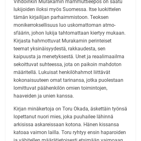
Vihdoinkin Murakamin mammuttieepos on saatu
lukijoiden iloksi myös Suomessa. Itse luokittelen
tämän kirjailijan parhaimmistoon. Teoksen
monikerroksellisuus luo uskomattoman atmo­
sfäärin, johon lukija tahtomattaan kiertyy mukaan.
Kirjasta hahmottuvat Murakamin perinteiset
teemat yksinäisyydestä, rakkaudesta, sen
kaipuusta ja menetyksestä. Unet ja reaalimaailma
sekoit­tuvat suhteessa, jota on paikoin mahdoton
määritellä. Lukuisat henkilöhahmot liittävät
kokonai­suuteen omat tarinansa, jotka puolestaan
lomittuvat päähenkilön omien toimintojen,
haaveiden ja unien kanssa.
Kirjan minäkertoja on Toru Okada, äskettäin työnsä
lopettanut nuori mies, joka puuhailee lähinnä
arkisissa askareissaan kotona. Hänen kissansa
katoaa vaimon lailla. Toru ryhtyy ensin haparoiden
ja vähitellen määrätietoisesti etsimään vaimoaan