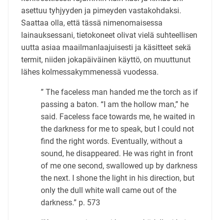
asettuu tyhjyyden ja pimeyden vastakohdaksi.
Saattaa olla, että tässä nimenomaisessa
lainauksessani, tie­tokoneet olivat vielä suhteellisen
uutta asiaa maailmanlaajuisesti ja käsitteet sekä
termit, niiden jokapäiväinen käyttö, on muuttunut
lähes kolmessakymmenessä vuodessa.
”
The faceless man handed me the torch as if
passing a baton. “I am the hollow man,” he
said. Faceless face towards me, he waited in
the darkness for me to speak, but I could not
find the right words. Eventually, without a
sound, he disappeared. He was right in front
of me one second, swallowed up by darkness
the next. I shone the light in his direction, but
only the dull white wall came out of the
darkness.” p. 573