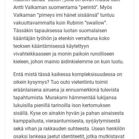
Antti Valkaman suomentama ”perintö”. Myös
Valkaman ”pimeys imi hänet sisäänsä” tuntuu
vakuuttavammalta kuin Rubinin ”swallow”.
Tässäkin tapauk­sessa luotan suomalaisen
kääntäjän työhön ja etenkin verrattuna koko
teoksen kääntämisessä käy­tettyyn
vivahteikkaaseen ja monin paikoin runolliseen
kieleen, johon mainio äidinkielemme on kuin luotu.
Entä mistä tässä kaikessa kompleksisuudessa on
oikein kysymys? Tuo outo vieterilintu toimii
eräänlaisena airuena ja ennusmerkkinä tulevista
tapahtumista. Murakami hämmentää lukijansa
lukuisilla pienillä tarinoilla ison kertomuksen
sisällä. Kyse on ainakin hyvän ja pahan ainaisesta
kamppailusta, vieraantumisesta, syrjäytymisestä
sekä vihan ja rakkauden suhteesta. Usean henkilön
osaksi lankeaa jaetut identiteetit, jotka mutkistavat