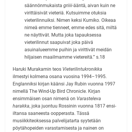
säännönmukaista
griiii
-ääntä, aivan kuin ne
virittäisivät viete­riä. Kutsuimme otuksia
vieterilinnuiksi. Nimen keksi Kumiko. Oikeaa
nimeä emme tienneet, emme edes sitä, miltä
ne näyttivät. Mutta joka tapauksessa
vieterilinnut saapuivat joka päivä
asuinalueemme puihin ja virittivät meidän
hiljaisen maailmamme vietereitä.” s.18
Haruki Murakamin teos
Vieterilintukronikka
ilmestyi kolmena osana vuosina 1994–1995.
Englan­niksi kirjan käänsi Jay Rubin vuonna 1997
nimellä The Wind-Up Bird Chronicle. Kirjan
ensimmäisen osan ni­menä on
Varasteleva
harakka
, joka juontuu Rossinin vuonna 1817 ensi-
iltansa saaneesta ooppe­rasta. Tässä
musiikkiteoksessa palvelijatarta syytetään
pöytähopeiden varastamisesta ja nainen on