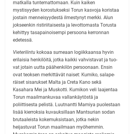
mat­kalla tuntemattomaan. Kuin kaiken
mystisyyden korostukseksi Torun kasvoja koristaa
jostain men­neisyydestä ilmestynyt merkki. Alun
jokseenkin ristiriitaisesta ja levottomasta Torusta
kehittyy ta­sapainoisempi persoona kerronnan
edetessä.
Vieterilintu
kokoaa sumeaan logiikkaansa hyvin
erilaisia henkilöitä, jotka kaikki vahvistavat ja tuo­
vat jotain uutta päähenkilön persoonaan. Ensin
ovat teoksen merkittävät naiset: Kumiko, salape­
räiset sisarukset Malta ja Creta Kano sekä
Kasahara Mei ja Muskotti. Kumikon veli laajentaa
Torun maailmankuvaa vallankäytöstä ja
poliittisesta pelistä. Luutnantti Mamiya puolestaan
lisää kierrok­sia kuvauksillaan Mantsurian sodan
brutaaleista kokemuksistaan, jotka nekin
heijastuvat Torun maailmaan myöhemmin.