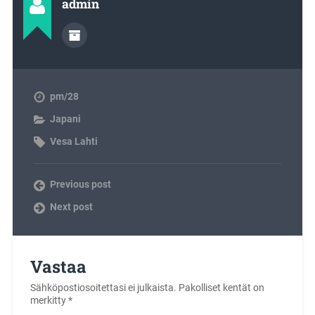
admin
pm/28
Japani
Vesa Lahti
Previous post
Next post
Vastaa
Sähköpostiosoitettasi ei julkaista.
Pakolliset kentät on
merkitty
*