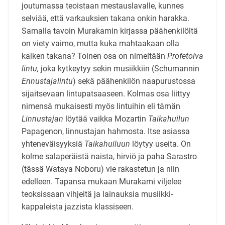
joutumassa teoistaan mestauslavalle, kunnes
selviää, että varkauksien takana onkin harakka.
Samalla tavoin Murakamin kirjassa päähenkilöltä
on viety vaimo, mutta kuka mahtaakaan olla
kaiken takana? Toinen osa on nimeltään
Profetoiva
lintu,
joka kytkeytyy sekin musiikkiin (Schumannin
Ennusta­jalintu
) sekä päähenkilön naapurustossa
sijaitsevaan lintupatsaaseen. Kolmas osa liittyy
nimensä mukaisesti myös lintuihin eli tämän
Linnustajan
löytää vaikka Mozartin
Taikahuilun
Papagenon, lin­nustajan hahmosta. Itse asiassa
yhteneväisyyksiä
Taikahuiluun
löytyy useita. On
kolme salaperäistä naista, hirviö ja paha Sarastro
(tässä Wataya Noboru) vie rakastetun ja niin
edelleen. Tapansa mukaan Murakami viljelee
teoksissaan vihjeitä ja lainauksia musiikki­
kappaleista jazzista klassiseen.