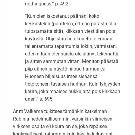
nothingness.” p. 492
“Kun olen iskostanut päähäni koko
keskustelun (päättelen, että on parasta olla
tulostamatta sitä), klikkaan viestitilan pois
käytöstä. Ohjeistan tietokonetta olemaan
tallentamatta tapah­tumia lokiin, varmistan,
ettei mitään olennaista ole jäänyt tekemättä,
ja sitten sammutan vir­ran. Monitori päästää
piip-äänen ja näyttö hiipuu harmaaksi.
Huoneen hiljaisuus imee si­säänsä
tietokoneen tasaisen hurinan. Kuin tyhjyyden
koura, joka repäisee nukkujalta pois kirkkaan
unen.” s. 695
Antti Valkama tulkitsee tämänkin katkelman
Rubinia hedelmällisemmin, varsinkin viimeisen
virk­keen osalta eli koura on se, joka repäisee
konkreettisesti rajummin kuin käsi ja kirkas uni