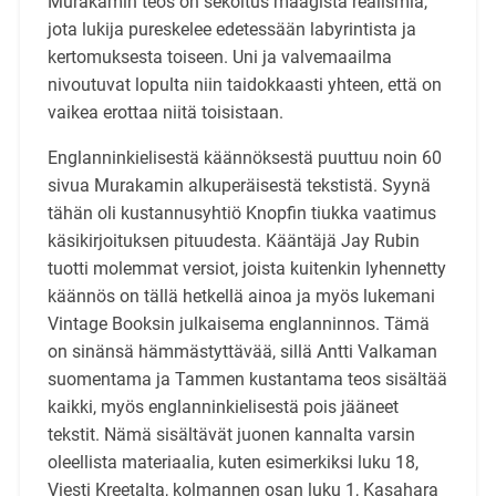
Murakamin teos on sekoitus maagista realismia,
jota lukija pureskelee edetessään labyrintista ja
kertomuksesta toiseen. Uni ja valvemaailma
nivoutuvat lopulta niin tai­dokkaasti yhteen, että on
vaikea erottaa niitä toisistaan.
Englanninkielisestä käännöksestä puuttuu noin 60
sivua Murakamin alkuperäisestä tekstistä. Syynä
tähän oli kustannusyhtiö Knopfin tiukka vaatimus
käsikirjoituksen pituudesta. Kääntäjä Jay Rubin
tuotti molemmat versiot, joista kuitenkin lyhennetty
käännös on tällä hetkellä ainoa ja myös luke­mani
Vintage Booksin julkaisema englanninnos. Tämä
on sinänsä hämmästyttävää, sillä Antti Val­kaman
suomentama ja Tammen kustantama teos sisältää
kaikki, myös englanninkielisestä pois jääneet
tekstit. Nämä sisältävät juonen kannalta varsin
oleellista materiaalia, kuten esimerkiksi luku 18,
Viesti Kreetalta, kolmannen osan luku 1, Kasahara