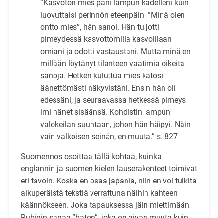
“Kasvoton mies pani lampun kädelleni kuin
luovuttaisi perinnön eteenpäin. ”Minä olen
ontto mies”, hän sanoi. Hän tuijotti
pimeydessä kasvottomilla kasvoillaan
omiani ja odotti vastaus­tani. Mutta minä en
millään löytänyt tilanteen vaatimia oikeita
sanoja. Hetken kuluttua mies katosi
äänettömästi näkyvistäni. Ensin hän oli
edessäni, ja seuraavassa hetkessä pimeys
imi hänet sisäänsä. Kohdistin lampun
valokeilan suuntaan, johon hän häipyi. Näin
vain valkoisen seinän, en muuta.” s. 827
Suomennos osoittaa tällä kohtaa, kuinka
englannin ja suomen kielen lauserakenteet toimivat
eri tavoin. Koska en osaa japania, niin en voi tulkita
alkupe­räistä tekstiä verrattuna näihin kahteen
käännökseen. Joka tapauksessa jäin miettimään
Rubinin sanaa ”baton”, joka on aivan muuta kuin