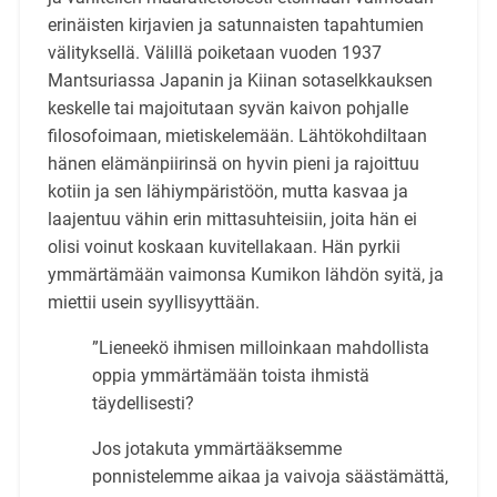
erinäisten kirjavien ja satunnaisten tapahtumien
välityksellä. Välillä poiketaan vuoden 1937
Mantsuriassa Japanin ja Kiinan sotaselkkauksen
kes­kelle tai majoitutaan syvän kaivon pohjalle
filosofoimaan, mietiskelemään. Lähtökohdiltaan
hänen elämänpiirinsä on hyvin pieni ja rajoittuu
kotiin ja sen lähiympäristöön, mutta kasvaa ja
laajentuu vähin erin mittasuhteisiin, joita hän ei
olisi voinut koskaan kuvitellakaan. Hän pyrkii
ymmärtämään vaimonsa Kumikon lähdön syitä, ja
miettii usein syyllisyyttään.
”Lieneekö ihmisen milloinkaan mahdollista
oppia ymmärtämään toista ihmistä
täydellisesti?
Jos jotakuta ymmärtääksemme
ponnistelemme aikaa ja vaivoja säästämättä,