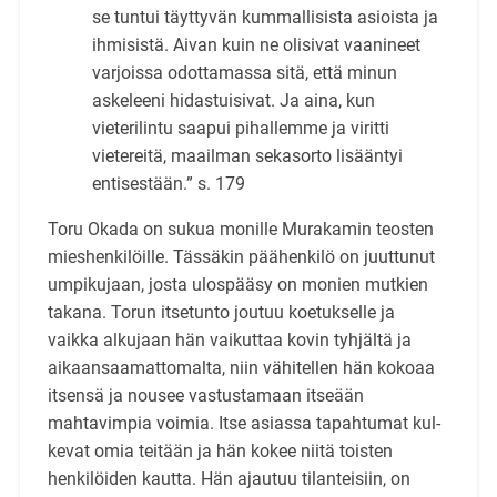
se tuntui täyttyvän kummallisista asioista ja
ihmisistä. Aivan kuin ne olisivat vaanineet
varjoissa odottamassa sitä, että minun
askeleeni hidastuisivat. Ja aina, kun
vieterilintu saapui pihallemme ja viritti
vietereitä, maailman sekasorto lisääntyi
entisestään.” s. 179
Toru Okada on sukua monille Murakamin teosten
mieshenkilöille. Tässäkin päähenkilö on juuttunut
umpikujaan, josta ulospääsy on monien mutkien
takana. Torun itsetunto joutuu koetuk­selle ja
vaikka alkujaan hän vaikuttaa kovin tyhjältä ja
aikaansaamattomalta, niin vähitellen hän kokoaa
itsensä ja nousee vastustamaan itseään
mahtavimpia voimia. Itse asiassa tapahtumat kul­
kevat omia teitään ja hän kokee niitä toisten
henkilöiden kautta. Hän ajautuu tilanteisiin, on