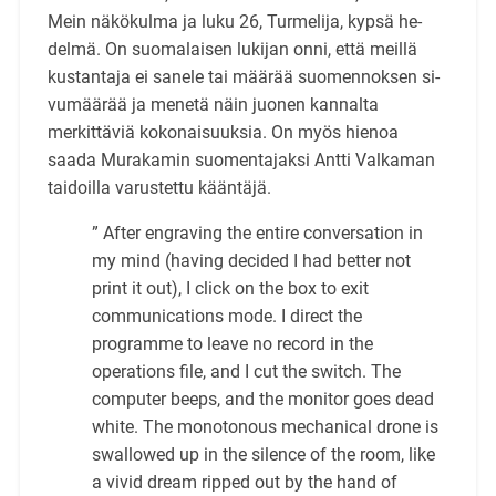
Mein näkökulma ja luku 26, Turmelija, kypsä he­
delmä. On suomalaisen lukijan onni, että meillä
kustantaja ei sanele tai määrää suomennoksen si­
vumäärää ja menetä näin juonen kannalta
merkittäviä kokonaisuuksia. On myös hienoa
saada Mu­rakamin suomentajaksi Antti Valkaman
taidoilla varustettu kääntäjä.
”
After engraving the entire conversation in
my mind (having decided I had better not
print it out), I click on the box to exit
communications mode. I direct the
programme to leave no record in the
operations file, and I cut the switch. The
computer beeps, and the monitor goes dead
white. The monotonous mechanical drone is
swallowed up in the silence of the room, like
a vivid dream ripped out by the hand of