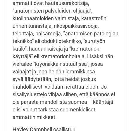
ammatit ovat
hautausurakoitsija,
”anatomisten palveluiden ohjaaja”,
kuolinnaamioiden valmistaja, katastrofin
uhrien tunnistaja, rikospaikkasiivooja,
teloittaja, palsamoija, ”anatomisen patologian
teknikko” eli
obduktioteknikko, ”surutyön
kätilö”, haudankaivaja ja ”krematorion
käyttäjä” eli
krematorionhoitaja. Lisäksi hän
vierailee ”kryoniikkainstituutissa”, jossa
vainajat ja jopa heidän
lemmikkinsä
syväjäädytetään, jotta heidät joskus
mahdollisesti voidaan herättää eloon. Jo
sisällysluettelo vihjaa siihen, että käännös ei
ole parasta mahdollista suomea – kääntäjä
olisi voinut
tarkistaa suomenkieliset
ammattinimikkeet.
Hayley Campbell osallistuu