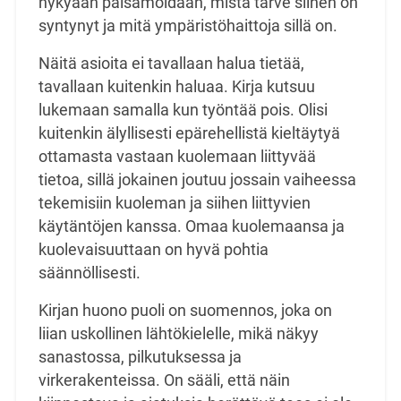
nykyään palsamoidaan, mistä tarve siihen on
syntynyt ja mitä ympäristöhaittoja sillä on.
Näitä asioita ei tavallaan halua tietää,
tavallaan kuitenkin haluaa. Kirja kutsuu
lukemaan samalla
kun työntää pois. Olisi
kuitenkin älyllisesti epärehellistä kieltäytyä
ottamasta vastaan kuolemaan
liittyvää
tietoa, sillä jokainen joutuu jossain vaiheessa
tekemisiin kuoleman ja siihen liittyvien
käytäntöjen kanssa. Omaa kuolemaansa ja
kuolevaisuuttaan on hyvä pohtia
säännöllisesti.
Kirjan huono puoli on suomennos, joka on
liian uskollinen lähtökielelle, mikä näkyy
sanastossa,
pilkutuksessa ja
virkerakenteissa. On sääli, että näin