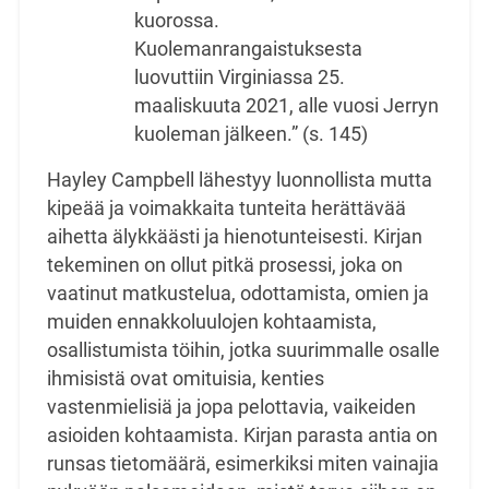
kuorossa.
Kuolemanrangaistuksesta
luovuttiin Virginiassa 25.
maaliskuuta 2021, alle vuosi Jerryn
kuoleman
jälkeen.” (s. 145)
Hayley Campbell lähestyy luonnollista mutta
kipeää ja voimakkaita tunteita herättävää
aihetta
älykkäästi ja hienotunteisesti. Kirjan
tekeminen on ollut pitkä prosessi, joka on
vaatinut
matkustelua, odottamista, omien ja
muiden ennakkoluulojen kohtaamista,
osallistumista töihin,
jotka suurimmalle osalle
ihmisistä ovat omituisia, kenties
vastenmielisiä ja jopa pelottavia,
vaikeiden
asioiden kohtaamista. Kirjan parasta antia on
runsas tietomäärä, esimerkiksi miten
vainajia