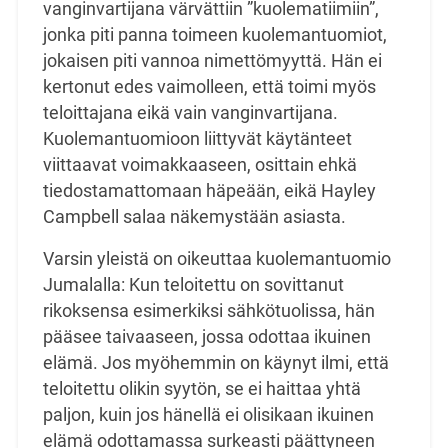
vanginvartijana värvättiin ”kuolematiimiin”,
jonka piti panna toimeen kuolemantuomiot,
jokaisen piti vannoa nimettömyyttä. Hän ei
kertonut edes vaimolleen, että toimi myös
teloittajana
eikä vain vanginvartijana.
Kuolemantuomioon liittyvät käytänteet
viittaavat voimakkaaseen,
osittain ehkä
tiedostamattomaan häpeään, eikä Hayley
Campbell salaa näkemystään asiasta.
Varsin yleistä on oikeuttaa kuolemantuomio
Jumalalla: Kun teloitettu on sovittanut
rikoksensa
esimerkiksi sähkötuolissa, hän
pääsee taivaaseen, jossa odottaa ikuinen
elämä. Jos myöhemmin
on käynyt ilmi, että
teloitettu olikin syytön, se ei haittaa yhtä
paljon, kuin jos hänellä ei olisikaan
ikuinen
elämä odottamassa surkeasti päättyneen