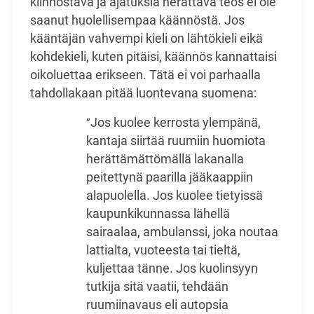
kiinnostava ja ajatuksia herättävä teos ei ole
saanut huolellisempaa käännöstä. Jos
kääntäjän vahvempi kieli on lähtökieli eikä
kohdekieli, kuten
pitäisi, käännös kannattaisi
oikoluettaa erikseen. Tätä ei voi parhaalla
tahdollakaan pitää
luontevana suomena:
Jos kuolee kerrosta ylempänä,
”
kantaja siirtää ruumiin huomiota
herättämättömällä lakanalla
peitettynä paarilla jääkaappiin
alapuolella. Jos kuolee tietyissä
kaupunkikunnassa lähellä
sairaalaa,
ambulanssi, joka noutaa
lattialta, vuoteesta tai tieltä,
kuljettaa tänne. Jos kuolinsyyn
tutkija sitä
vaatii, tehdään
ruumiinavaus eli autopsia