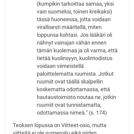
(kumpikin tarkoittaa samaa, yksi
vain suomeksi, toinen
kreikaksi)
tässä huoneessa, jotta voidaan
virallisesti määritellä, miten
loppunsa kohtasi. Jos lääkäri
oli
nähnyt vainajan vähän ennen
tämän kuolemaa ja oli varma, että
tietää kuolinsyyn,
kuolintodistus
voidaan viimeistellä
paloittelematta ruumista. Jotkut
ruumiit ovat täällä skalpellin
koskematta odottamassa, että
hautaustoimisto noutaa ne, jotkin
ruumiit ovat tunnistamatta,
odottamassa nimeä.” (s. 174)
Teoksen lopussa on Viitteet-osio, mutta
viitteitä ei ole numeroitu eikä niiden