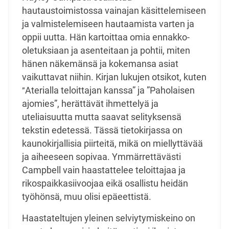
hautaustoimistossa vainajan käsittelemiseen
ja valmistelemiseen
hautaamista varten ja
oppii uutta. Hän kartoittaa omia ennakko-
oletuksiaan ja asenteitaan ja
pohtii, miten
hänen näkemänsä ja kokemansa asiat
vaikuttavat niihin. Kirjan lukujen otsikot, kuten
Aterialla teloittajan kanssa” ja ”Paholaisen
”
ajomies”, herättävät ihmettelyä ja
uteliaisuutta mutta
saavat selityksensä
tekstin edetessä. Tässä tietokirjassa on
kaunokirjallisia piirteitä, mikä on
miellyttävää
ja aiheeseen sopivaa. Ymmärrettävästi
Campbell vain haastattelee teloittajaa ja
rikospaikkasiivoojaa eikä osallistu heidän
työhönsä, muu olisi epäeettistä.
Haastateltujen yleinen selviytymiskeino on