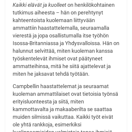
Kaikki elävät ja kuolleet
on
henkilökohtainen
tutkimus aiheesta – hän on perehtynyt
kahteentoista kuolemaan liittyvään
ammattiin haastattelemalla, seuraamalla
vierestä ja jopa osallistumalla itse työhön
Isossa-
Britanniassa ja Yhdysvalloissa. Hän on
halunnut selvittää, miten kuoleman kanssa
työskentelevät
ihmiset ovat päätyneet
ammatteihinsa, mitä he siitä ajattelevat ja
miten he jaksavat tehdä
työtään.
Campbellin haastattelemat ja seuraamat
kuoleman ammattilaiset ovat tietoisia työnsä
erityisluonteesta ja siitä, miten
kammottavalta ja makaaberilta se saattaa
muiden silmissä
vaikuttaa. Kaikki työt eivät
ole yhtä rankkoja, esimerkiksi