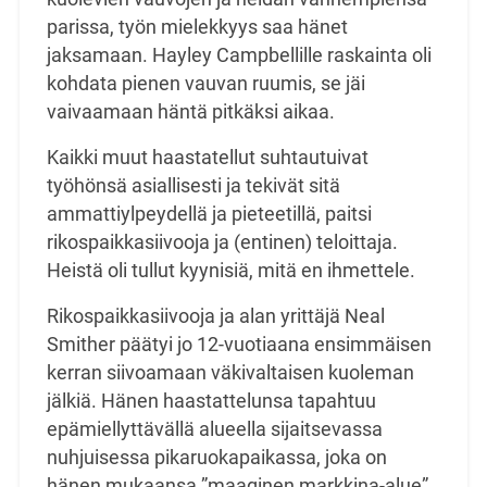
parissa, työn mielekkyys saa hänet
jaksamaan. Hayley Campbellille raskainta oli
kohdata pienen vauvan ruumis, se jäi
vaivaamaan häntä pitkäksi aikaa.
Kaikki muut haastatellut suhtautuivat
työhönsä asiallisesti ja tekivät sitä
ammattiylpeydellä ja
pieteetillä, paitsi
rikospaikkasiivooja ja (entinen) teloittaja.
Heistä oli tullut kyynisiä, mitä en
ihmettele.
Rikospaikkasiivooja ja alan yrittäjä Neal
Smither päätyi jo 12-vuotiaana ensimmäisen
kerran
siivoamaan väkivaltaisen kuoleman
jälkiä. Hänen haastattelunsa tapahtuu
epämiellyttävällä
alueella sijaitsevassa
nuhjuisessa pikaruokapaikassa, joka on
hänen mukaansa ”maaginen
markkina-alue”.