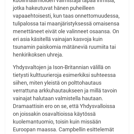
kuolinnaamioiden valmistaja tapaa
ihmisiä,
jotka hakeutuvat hänen puheilleen
vapaaehtoisesti, kun taas onnettomuudessa,
tulipalossa tai maanjäristyksessä omaisensa
menettäneet eivät ole valinneet osaansa. On
eri asia
käsitellä vainajan kasvoja kuin
tsunamin paiskomia mätäneviä ruumiita tai
henkirikoksen uhreja.
Yhdysvaltojen ja Ison-Britannian välillä on
tietysti kulttuurieroja esimerkiksi suhteessa
siihen,
miten yleistä on polttohautaus
verrattuna arkkuhautaukseen ja millä tavoin
vainajat halutaan
valmistella hautaan.
Dramaattisin ero on se, että Yhdysvalloissa
on joissakin osavaltioissa käytössä
kuolemantuomio, toisin kuin missään
Euroopan maassa. Campbellin esittelemät