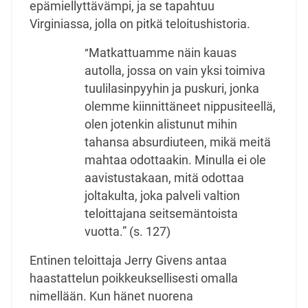
epämiellyttävämpi, ja se tapahtuu
Virginiassa, jolla on pitkä
teloitushistoria.
Matkattuamme näin kauas
”
autolla, jossa on vain yksi toimiva
tuulilasinpyyhin ja puskuri, jonka
olemme kiinnittäneet nippusiteellä,
olen jotenkin alistunut mihin
tahansa absurdiuteen, mikä
meitä
mahtaa odottaakin. Minulla ei ole
aavistustakaan, mitä odottaa
joltakulta, joka palveli
valtion
teloittajana seitsemäntoista
vuotta.” (s. 127)
Entinen teloittaja Jerry Givens antaa
haastattelun poikkeuksellisesti omalla
nimellään. Kun hänet
nuorena