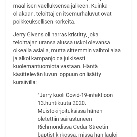
maallisen vaelluksensa jälkeen. Kuinka
ollakaan,
teloittajien itsemurhaluvut ovat
poikkeuksellisen korkeita.
Jerry Givens oli harras kristitty, joka
teloittajan uransa alussa uskoi olevansa
oikealla asialla, mutta
sittemmin vaihtoi alaa
ja alkoi kampanjoida julkisesti
kuolemantuomiota vastaan. Häntä
käsittelevän luvun loppuun on lisätty
kursiivilla:
Jerry kuoli Covid-19-infektioon
”
13.huhtikuuta 2020.
Muistokirjoituksissa hänen
oletettiin
sairastuneen
Richmondissa Cedar Streetin
baptistikirkossa, missä hän lauloi