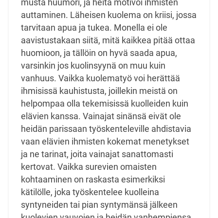
musta huumori, ja heitä motivoi ihmisten
auttaminen.
Läheisen kuolema on kriisi, jossa
tarvitaan apua ja tukea. Monella ei ole
aavistustakaan siitä, mitä
kaikkea pitää ottaa
huomioon, ja tällöin on hyvä saada apua,
varsinkin jos kuolinsyynä on muu kuin
vanhuus. Vaikka kuolematyö voi herättää
ihmisissä kauhistusta, joillekin meistä on
helpompaa olla
tekemisissä kuolleiden kuin
elävien kanssa. Vainajat sinänsä eivät ole
heidän parissaan
työskenteleville ahdistavia
vaan elävien ihmisten kokemat menetykset
ja ne tarinat, joita vainajat
sanattomasti
kertovat. Vaikka surevien omaisten
kohtaaminen on raskasta esimerkiksi
kätilölle,
joka työskentelee kuolleina
syntyneiden tai pian syntymänsä jälkeen
kuolevien vauvojen ja heidän
vanhempiensa