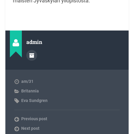
maisteri Jyväskylän yliopistosta.
admin
am/31
Britannia
Eva Sundgren
Previous post
Next post