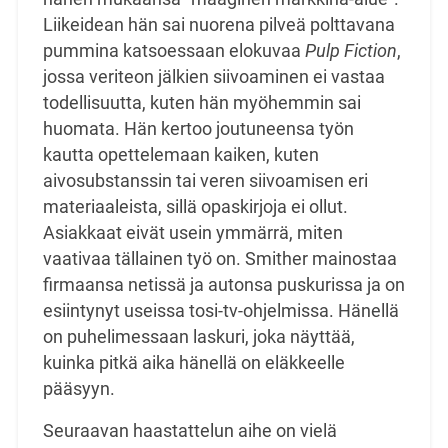
Liikeidean hän sai nuorena pilveä polttavana
pummina katsoessaan elokuvaa
Pulp
Fiction
,
jossa veriteon jälkien siivoaminen ei vastaa
todellisuutta, kuten hän myöhemmin sai
huomata. Hän kertoo joutuneensa työn
kautta opettelemaan kaiken, kuten
aivosubstanssin tai
veren siivoamisen eri
materiaaleista, sillä opaskirjoja ei ollut.
Asiakkaat eivät usein ymmärrä, miten
vaativaa tällainen työ on. Smither mainostaa
firmaansa netissä ja autonsa puskurissa ja on
esiintynyt useissa tosi-tv-ohjelmissa. Hänellä
on puhelimessaan laskuri, joka näyttää,
kuinka pitkä
aika hänellä on eläkkeelle
pääsyyn.
Seuraavan haastattelun aihe on vielä