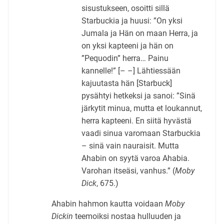
sisustukseen, osoitti sillä
Starbuckia ja huusi: ”On yksi
Jumala ja Hän on maan Herra, ja
on yksi kapteeni ja hän on
”Pequodin” herra… Painu
kannelle!” [– –] Lähtiessään
kajuutasta hän [Starbuck]
pysähtyi hetkeksi ja sanoi: ”Sinä
järkytit minua, mutta et loukannut,
herra kapteeni. En siitä hyvästä
vaadi sinua varomaan Starbuckia
– sinä vain nauraisit. Mutta
Ahabin on syytä varoa Ahabia.
Varohan itseäsi, vanhus.” (
Moby
Dick
, 675.)
Ahabin hahmon kautta voidaan
Moby
Dickin
teemoiksi nostaa hulluuden ja