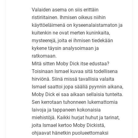
Valaiden asema on siis erittäin
ristiriitainen. Ihmisen oikeus niihin
käyttöeläimenä on kyseenalaistamaton ja
kuitenkin ne ovat merten kuninkaita,
mysteerejä, joita ei ihmisen tiedekään
kykene täysin analysoimaan ja
ratkomaan.
Mitä sitten Moby Dick itse edustaa?
Toisinaan Ismael kuvaa sitä todellisena
hirviönä. Siinä missä tavallisia valaita
Ismael saattoi jopa sääliä pyynnin aikana,
Moby Dick ei saa aikaan sellaisia tunteita.
Sen kerrotaan tuhonneen lukemattomia
laivoja ja tappaneen kokonaisia
miehistöjä. Kaikki hurjat huhut ja tarinat,
joita Ismael kertoo Moby Dickistä,
ohjaavat hänetkin puolueettomaksi