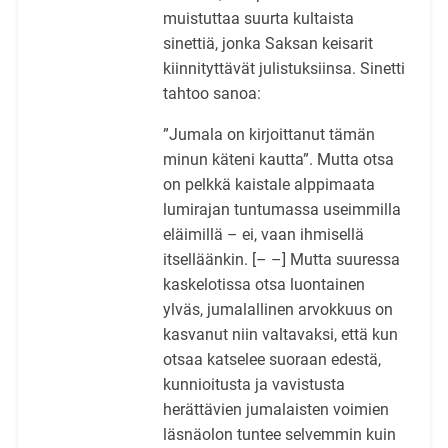
muistuttaa suurta kultaista
sinettiä, jonka Saksan keisarit
kiinnityttävät julistuksiinsa. Sinetti
tahtoo sanoa:
”Jumala on kirjoittanut tämän
minun käteni kautta”. Mutta otsa
on pelkkä kaistale alppimaata
lumirajan tuntumassa useimmilla
eläimillä – ei, vaan ihmisellä
itselläänkin. [– –] Mutta suuressa
kaskelotissa otsa luontainen
ylväs, jumalallinen arvokkuus on
kasvanut niin valtavaksi, että kun
otsaa katselee suoraan edestä,
kunnioitusta ja vavistusta
herättävien jumalaisten voimien
läsnäolon tuntee selvemmin kuin