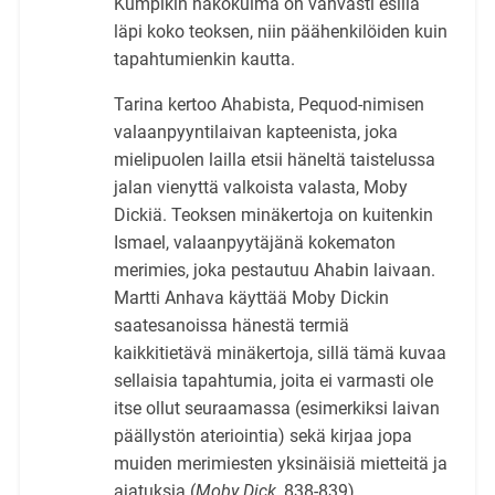
Kumpikin näkökulma on vahvasti esillä
läpi koko teoksen, niin päähenkilöiden kuin
tapahtumienkin kautta.
Tarina kertoo Ahabista, Pequod-nimisen
valaanpyyntilaivan kapteenista, joka
mielipuolen lailla etsii häneltä taistelussa
jalan vienyttä valkoista valasta, Moby
Dickiä. Teoksen minäkertoja on kuitenkin
Ismael, valaanpyytäjänä kokematon
merimies, joka pestautuu Ahabin laivaan.
Martti Anhava käyttää Moby Dickin
saatesanoissa hänestä termiä
kaikkitietävä minäkertoja, sillä tämä kuvaa
sellaisia tapahtumia, joita ei varmasti ole
itse ollut seuraamassa (esimerkiksi laivan
päällystön ateriointia) sekä kirjaa jopa
muiden merimiesten yksinäisiä mietteitä ja
ajatuksia (
Moby Dick,
838-839).