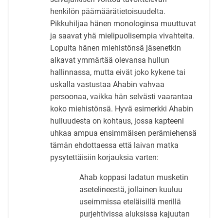
henkilön päämäärätietoisuudelta.
Pikkuhiljaa hänen monologinsa muuttuvat
ja saavat yhä mielipuolisempia vivahteita.
Lopulta hänen miehistönsä jäsenetkin
alkavat ymmärtää olevansa hullun
hallinnassa, mutta eivät joko kykene tai
uskalla vastustaa Ahabin vahvaa
persoonaa, vaikka hän selvästi vaarantaa
koko miehistönsä. Hyvä esimerkki Ahabin
hulluudesta on kohtaus, jossa kapteeni
uhkaa ampua ensimmäisen perämiehensä
tämän ehdottaessa että laivan matka
pysytettäisiin korjauksia varten:
Ahab koppasi ladatun musketin
asetelineestä, jollainen kuuluu
useimmissa eteläisillä merillä
purjehtivissa aluksissa kajuutan