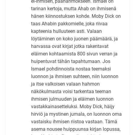
ei-ihmisen, päähahmokseen. Ismael on
tarinan kertoja, mutta Ahab on ihmisenä
hänen kiinnostuksen kohde. Moby Dick on
taas Ahabin pakkomielle, joka riivaa
kapteenia hulluuteen asti. Valaan
löytäminen on koko juonen päämäärä, ja
harvassa ovat kirjat jotka rakentavat
eläimen kohtaamista 800 sivun verran ja
huipentuvat tähän tapahtumaan. Jos
Ismael pohdinnoista nostaa teemaksi
luonnon ja ihmisen suhteen, niin luonnon
ja itse valkoisen valaan hahmon
näkökulmasta voisi tarkentaa teeman
ihmisen julmuuden ja eläimen luonnon
vastakkainasetteluksi. Moby Dick, häijy
hirviö ja mystinen jumala, on luonnon oma
vastaisku ihmisen riistoa vastaan. Tämä
asema nousee huippuunsa kirjan lopussa,