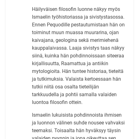
Häilyväisen filosofin luonne näkyy myös
Ismaelin työhistoriassa ja sivistystasossa.
Ennen Pequodille pestautumistaan hän on
toiminut muun muassa muurarina, ojan
kaivajana, geologina sekä merimiehenä
kauppalaivassa. Laaja sivistys taas näkyy
siinä, kuinka hän pohdinnoissaan siteeraa
kirjallisuutta, Raamattua ja antiikin
mytologioita. Hän tuntee historiaa, tieteitä
ja tutkimuksia. Valaista kertoessaan hän
tutkii niitä osa osalta tieteilijän
tarkkuudella ja pohtii samalla valaiden
luontoa filosofin ottein.
Ismaelin lukuisista pohdinnoista ihmisen
ja luonnon välinen suhde nousee vahvaksi
teemaksi. Toisaalta hän hyväksyy täysin
valaiden pyynnin ja jopa oikeuttaa sen