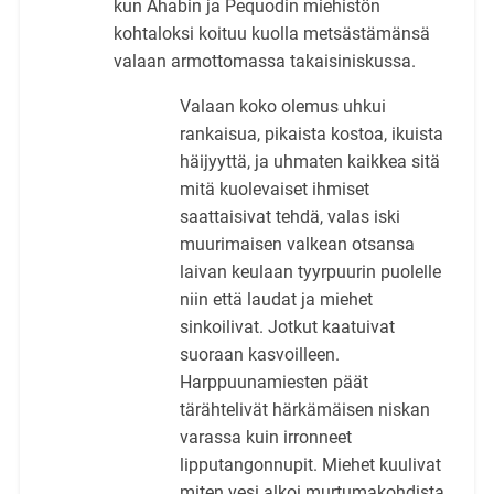
kun Ahabin ja Pequodin miehistön
kohtaloksi koituu kuolla metsästämänsä
valaan armottomassa takaisiniskussa.
Valaan koko olemus uhkui
rankaisua, pikaista kostoa, ikuista
häijyyttä, ja uhmaten kaikkea sitä
mitä kuolevaiset ihmiset
saattaisivat tehdä, valas iski
muurimaisen valkean otsansa
laivan keulaan tyyrpuurin puolelle
niin että laudat ja miehet
sinkoilivat. Jotkut kaatuivat
suoraan kasvoilleen.
Harppuunamiesten päät
tärähtelivät härkämäisen niskan
varassa kuin irronneet
lipputangonnupit. Miehet kuulivat
miten vesi alkoi murtumakohdista