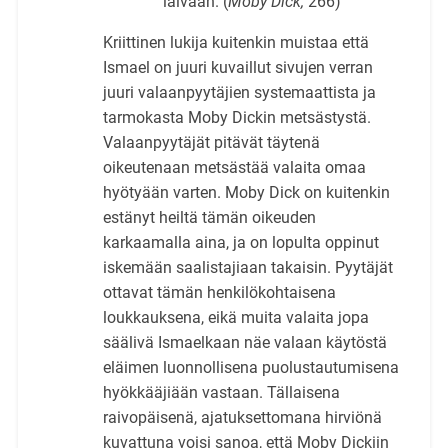
laivaan. (
Moby Dick,
266)
Kriittinen lukija kuitenkin muistaa että
Ismael on juuri kuvaillut sivujen verran
juuri valaanpyytäjien systemaattista ja
tarmokasta Moby Dickin metsästystä.
Valaanpyytäjät pitävät täytenä
oikeutenaan metsästää valaita omaa
hyötyään varten. Moby Dick on kuitenkin
estänyt heiltä tämän oikeuden
karkaamalla aina, ja on lopulta oppinut
iskemään saalistajiaan takaisin. Pyytäjät
ottavat tämän henkilökohtaisena
loukkauksena, eikä muita valaita jopa
säälivä Ismaelkaan näe valaan käytöstä
eläimen luonnollisena puolustautumisena
hyökkääjiään vastaan. Tällaisena
raivopäisenä, ajatuksettomana hirviönä
kuvattuna voisi sanoa, että Moby Dickiin