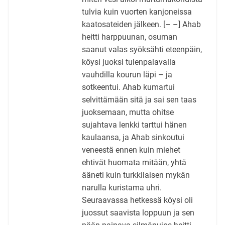
tulvia kuin vuorten kanjoneissa
kaatosateiden jälkeen. [– –] Ahab
heitti harppuunan, osuman
saanut valas syöksähti eteenpäin,
köysi juoksi tulenpalavalla
vauhdilla kourun läpi – ja
sotkeentui. Ahab kumartui
selvittämään sitä ja sai sen taas
juoksemaan, mutta ohitse
sujahtava lenkki tarttui hänen
kaulaansa, ja Ahab sinkoutui
veneestä ennen kuin miehet
ehtivät huomata mitään, yhtä
ääneti kuin turkkilaisen mykän
narulla kuristama uhri.
Seuraavassa hetkessä köysi oli
juossut saavista loppuun ja sen