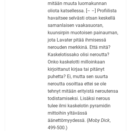
mitään muuta luomakunnan
oliota katsellessa. [– –] Profiilista
havaitsee selvästi otsan keskellä
samanlaisen vaakasuoran,
kuunsirpin muotoisen painauman,
jota Lavater pitää ihmisessä
nerouden merkkinä. Että mitä?
Kaskelotissako olisi neroutta?
Onko kaskelotti milloinkaan
kirjoittanut kirjaa tai pitänyt
puhetta? Ei, mutta sen suurta
neroutta osoittaa ettei se ole
tehnyt mitään erityistä neroutensa
todistamiseksi. Lisäksi nerous
tulee ilmi kaskelotin pyramidin
mittoihin yltävässä
äänettömyydessä. (
Moby Dick
,
499-500.)