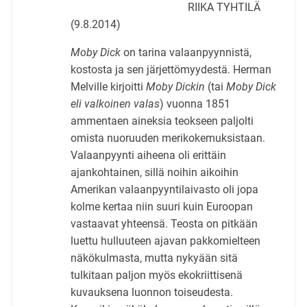
RIIKA TYHTILÄ
(9.8.2014)
Moby Dick
on tarina valaanpyynnistä,
kostosta ja sen järjettömyydestä. Herman
Melville kirjoitti
Moby Dickin
(tai
Moby Dick
eli valkoinen valas
) vuonna 1851
ammentaen aineksia teokseen paljolti
omista nuoruuden merikokemuksistaan.
Valaanpyynti aiheena oli erittäin
ajankohtainen, sillä noihin aikoihin
Amerikan valaanpyyntilaivasto oli jopa
kolme kertaa niin suuri kuin Euroopan
vastaavat yhteensä. Teosta on pitkään
luettu hulluuteen ajavan pakkomielteen
näkökulmasta, mutta nykyään sitä
tulkitaan paljon myös ekokriittisenä
kuvauksena luonnon toiseudesta.