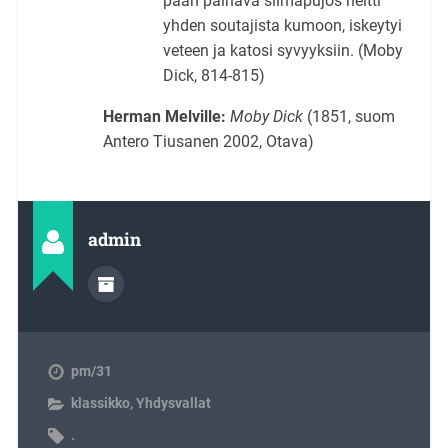
pään painava silmäpujos heitti
yhden soutajista kumoon, iskeytyi
veteen ja katosi syvyyksiin. (Moby
Dick, 814-815)
Herman Melville:
Moby Dick
(1851, suom
Antero Tiusanen 2002, Otava)
admin
pm/31
klassikko
,
Yhdysvallat
.