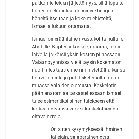
pakkomielteiden järjettömyys, sillä lopulta
hänen mielipuolisuutensa vie hengen
häneltä itseltään ja koko miehistöltä,
Ismaelia lukuun ottamatta.
Ismael on eräänlainen vastakohta hullulle
Ahabille. Kapteeni käskee, määrää, toimii
laivalla ja kärsii yksin koston piinassaan.
Valaanpyynnissä vielä täysin kokematon
nuori mies taas ennemmin viettää aikansa
haaveilemalla ja pohdiskelemalla muun
muassa valaiden olemusta. Kaskelotin
pään anatomiaa tarkastellessaan Ismael
tulee esimerkiksi siihen tulokseen että
korkean otsansa vuoksi kaskelottien on
oltava neroja.
On sitten kysymyksessä ihminen
tai eläin, salaperäinen otsa