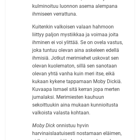
kulminoituu luonnon asema alempana
ihmiseen verrattuna.
Kuitenkin valkoisen valaan hahmoon
liittyy paljon mystiikkaa ja voimaa joita
ihminen ei voi ylittää. Se on ovela vastus,
joka tuntuu olevan aina askeleen edellä
ihmisiä. Jotkut merimiehet uskovat sen
olevan kuolematon, sillä sen sanotaan
olevan yhtä vanha kuin meri itse, eikä
kukaan kykene tappamaan Moby Dickiä.
Kuvaapa Ismael sitä kerran jopa merten
jumalaksi. Merimiesten kauhuun
sekoittuukin aina mukaan kunnioitusta
valkoista valasta kohtaan.
Moby Dick
onnistuu hyvin
harvinaislaatuisesti nostamaan eläimen,