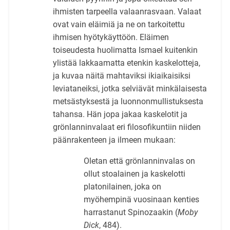
ihmisten tarpeella valaanrasvaan. Valaat
ovat vain eläimiä ja ne on tarkoitettu
ihmisen hyötykäyttöön. Eläimen
toiseudesta huolimatta Ismael kuitenkin
ylistää lakkaamatta etenkin kaskelotteja,
ja kuvaa näitä mahtaviksi ikiaikaisiksi
leviataneiksi, jotka selviävät minkälaisesta
metsästyksestä ja luonnonmullistuksesta
tahansa. Hän jopa jakaa kaskelotit ja
grönlanninvalaat eri filosofikuntiin niiden
päänrakenteen ja ilmeen mukaan:
Oletan että grönlanninvalas on
ollut stoalainen ja kaskelotti
platonilainen, joka on
myöhempinä vuosinaan kenties
harrastanut Spinozaakin (
Moby
Dick
, 484).