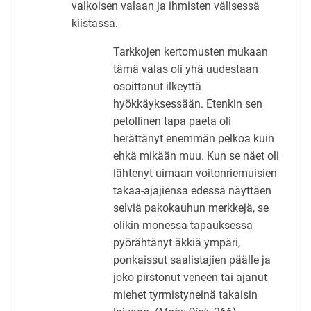
valkoisen valaan ja ihmisten välisessä
kiistassa.
Tarkkojen kertomusten mukaan
tämä valas oli yhä uudestaan
osoittanut ilkeyttä
hyökkäyksessään. Etenkin sen
petollinen tapa paeta oli
herättänyt enemmän pelkoa kuin
ehkä mikään muu. Kun se näet oli
lähtenyt uimaan voitonriemuisien
takaa-ajajiensa edessä näyttäen
selviä pakokauhun merkkejä, se
olikin monessa tapauksessa
pyörähtänyt äkkiä ympäri,
ponkaissut saalistajien päälle ja
joko pirstonut veneen tai ajanut
miehet tyrmistyneinä takaisin