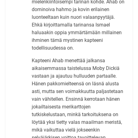
mielenkiintoisempi tarinan kohde. Ahab on
dominoiva hahmo ja kovin erilainen
luonteeltaan kuin nuori valaanpyytäjä.
Ehkä kirjoittamalla tarinansa Ismael
haluaakin oppia ymmärtämään millainen
ihminen tämä mystinen kapteeni
todellisuudessa on.
Kapteeni Ahab menettää jalkansa
aikaisemmassa taistelussa Moby Dickiä
vastaan ja ajautuu hulluuden partaalle.
Hänen pakkomielteensä on läsnä alusta
asti, mutta sen voimakkuutta paljastetaan
vain vähitellen. Ensinnä kerrotaan hänen
jokailtaisesta merikarttojen
tutkiskelustaan, minkä tarkoituksena on
löytää yksi tietty valas maailman meristä,
mikä vaikuttaa vielä jokseenkin
selväjärkisen voittoa tavoittelevan