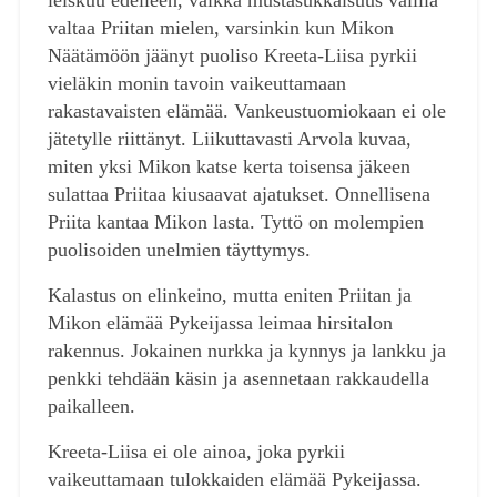
valtaa Priitan mielen, varsinkin kun Mikon
Näätämöön jäänyt puoliso Kreeta-Liisa pyrkii
vieläkin monin tavoin vaikeuttamaan
rakastavaisten elämää. Vankeustuomiokaan ei ole
jätetylle riittänyt. Liikuttavasti Arvola kuvaa,
miten yksi Mikon katse kerta toisensa jäkeen
sulattaa Priitaa kiusaavat ajatukset. Onnellisena
Priita kantaa Mikon lasta. Tyttö on molempien
puolisoiden unelmien täyttymys.
Kalastus on elinkeino, mutta eniten Priitan ja
Mikon elämää Pykeijassa leimaa hirsitalon
rakennus. Jokainen nurkka ja kynnys ja lankku ja
penkki tehdään käsin ja asennetaan rakkaudella
paikalleen.
Kreeta-Liisa ei ole ainoa, joka pyrkii
vaikeuttamaan tulokkaiden elämää Pykeijassa.