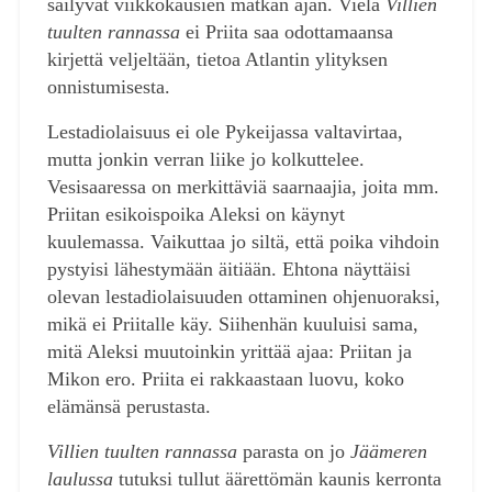
säilyvät viikkokausien matkan ajan. Vielä
Villien
tuulten rannassa
ei Priita saa odottamaansa
kirjettä veljeltään, tietoa Atlantin ylityksen
onnistumisesta.
Lestadiolaisuus ei ole Pykeijassa valtavirtaa,
mutta jonkin verran liike jo kolkuttelee.
Vesisaaressa on merkittäviä saarnaajia, joita mm.
Priitan esikoispoika Aleksi on käynyt
kuulemassa. Vaikuttaa jo siltä, että poika vihdoin
pystyisi lähestymään äitiään. Ehtona näyttäisi
olevan lestadiolaisuuden ottaminen ohjenuoraksi,
mikä ei Priitalle käy. Siihenhän kuuluisi sama,
mitä Aleksi muutoinkin yrittää ajaa: Priitan ja
Mikon ero. Priita ei rakkaastaan luovu, koko
elämänsä perustasta.
Villien tuulten rannassa
parasta on jo
Jäämeren
laulussa
tutuksi tullut äärettömän kaunis kerronta