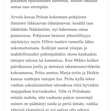
pakahtuu epäoikeuden tunteesta. Mikon rakkaus
auttaa taas eteenpäin.
Arvola kuvaa Priitan kokemana pohjoisen
ihmisten liikkuuvan elämäntavan: kesällä taas
lähdetään Näätämöön, nyt hakemaan omaa
puutavaraa. Pohjoisen heimon yhteisöllisyys
näyttäytyy myös
Villien tuulten rannalla
lähes
uskomattomana. Kulkijat saavat yösijan ja
mahdollisuuden pidempäänkin oloon kaukaakin
tuttujen talossa tai kammissa. Kun Mikko kulkee
päiväkausia joella ja metsissä rakennustarvikkeita
kokoamassa, Priita asettuu Marja-tytön ja Heikin
kanssa vanhojen tuttujen luo. Priita kyllä tekee
vanhan sukulaismiehen taloudessa töitä hyvinkin
majapaikan korvaukseksi. Sille ei Priitakaan
mitään mahda, että vanhusta paljon nuorempi
nainen on päättänyt naida ja periä tämän, vaikka
yhteisiä elonpäiviä ei voi paljon olla edessä.