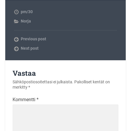
pm/30
Norja
Previous post
Next post
Vastaa
Sähköpostiosoitettasi ei julkaista.
Pakolliset kentät on
merkitty
*
Kommentti
*