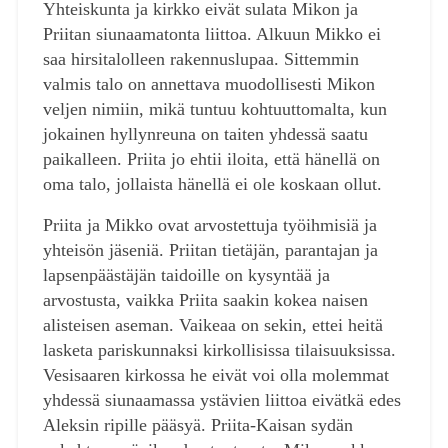
Yhteiskunta ja kirkko eivät sulata Mikon ja
Priitan siunaamatonta liittoa. Alkuun Mikko ei
saa hirsitalolleen rakennuslupaa. Sittemmin
valmis talo on annettava muodollisesti Mikon
veljen nimiin, mikä tuntuu kohtuuttomalta, kun
jokainen hyllynreuna on taiten yhdessä saatu
paikalleen. Priita jo ehtii iloita, että hänellä on
oma talo, jollaista hänellä ei ole koskaan ollut.
Priita ja Mikko ovat arvostettuja työihmisiä ja
yhteisön jäseniä. Priitan tietäjän, parantajan ja
lapsenpäästäjän taidoille on kysyntää ja
arvostusta, vaikka Priita saakin kokea naisen
alisteisen aseman. Vaikeaa on sekin, ettei heitä
lasketa pariskunnaksi kirkollisissa tilaisuuksissa.
Vesisaaren kirkossa he eivät voi olla molemmat
yhdessä siunaamassa ystävien liittoa eivätkä edes
Aleksin ripille pääsyä. Priita-Kaisan sydän