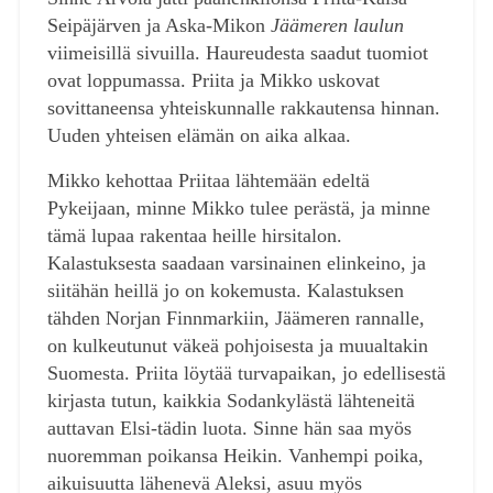
Seipäjärven ja Aska-Mikon
Jäämeren laulun
viimeisillä sivuilla. Haureudesta saadut tuomiot
ovat loppumassa. Priita ja Mikko uskovat
sovittaneensa yhteiskunnalle rakkautensa hinnan.
Uuden yhteisen elämän on aika alkaa.
Mikko kehottaa Priitaa lähtemään edeltä
Pykeijaan, minne Mikko tulee perästä, ja minne
tämä lupaa rakentaa heille hirsitalon.
Kalastuksesta saadaan varsinainen elinkeino, ja
siitähän heillä jo on kokemusta. Kalastuksen
tähden Norjan Finnmarkiin, Jäämeren rannalle,
on kulkeutunut väkeä pohjoisesta ja muualtakin
Suomesta. Priita löytää turvapaikan, jo edellisestä
kirjasta tutun, kaikkia Sodankylästä lähteneitä
auttavan Elsi-tädin luota. Sinne hän saa myös
nuoremman poikansa Heikin. Vanhempi poika,
aikuisuutta lähenevä Aleksi, asuu myös