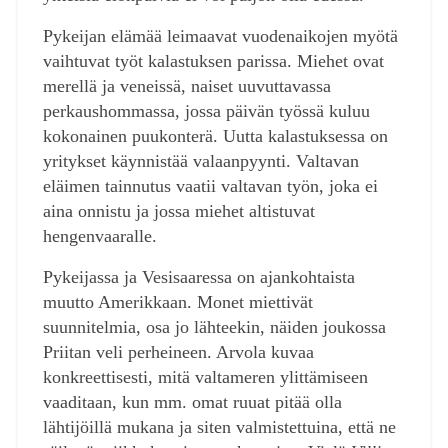
Pykeijan elämää leimaavat vuodenaikojen myötä
vaihtuvat työt kalastuksen parissa. Miehet ovat
merellä ja veneissä, naiset uuvuttavassa
perkaushommassa, jossa päivän työssä kuluu
kokonainen puukonterä. Uutta kalastuksessa on
yritykset käynnistää valaanpyynti. Valtavan
eläimen tainnutus vaatii valtavan työn, joka ei
aina onnistu ja jossa miehet altistuvat
hengenvaaralle.
Pykeijassa ja Vesisaaressa on ajankohtaista
muutto Amerikkaan. Monet miettivät
suunnitelmia, osa jo lähteekin, näiden joukossa
Priitan veli perheineen. Arvola kuvaa
konkreettisesti, mitä valtameren ylittämiseen
vaaditaan, kun mm. omat ruuat pitää olla
lähtijöillä mukana ja siten valmistettuina, että ne