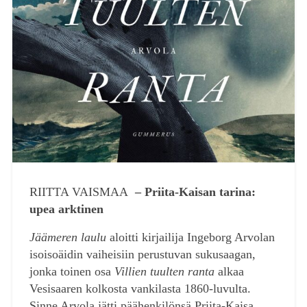
RIITTA VAISMAA
– Priita-Kaisan tarina:
upea arktinen
Jäämeren laulu
aloitti kirjailija Ingeborg Arvolan
isoisoäidin vaiheisiin perustuvan sukusaagan,
jonka toinen osa
Villien tuulten ranta
alkaa
Vesisaaren kolkosta vankilasta 1860-luvulta.
Sinne Arvola jätti päähenkilönsä Priita-Kaisa