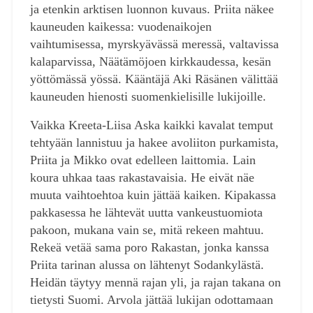
ja etenkin arktisen luonnon kuvaus. Priita näkee
kauneuden kaikessa: vuodenaikojen
vaihtumisessa, myrskyävässä meressä, valtavissa
kalaparvissa, Näätämöjoen kirkkaudessa, kesän
yöttömässä yössä. Kääntäjä Aki Räsänen välittää
kauneuden hienosti suomenkielisille lukijoille.
Vaikka Kreeta-Liisa Aska kaikki kavalat temput
tehtyään lannistuu ja hakee avoliiton purkamista,
Priita ja Mikko ovat edelleen laittomia. Lain
koura uhkaa taas rakastavaisia. He eivät näe
muuta vaihtoehtoa kuin jättää kaiken. Kipakassa
pakkasessa he lähtevät uutta vankeustuomiota
pakoon, mukana vain se, mitä rekeen mahtuu.
Rekeä vetää sama poro Rakastan, jonka kanssa
Priita tarinan alussa on lähtenyt Sodankylästä.
Heidän täytyy mennä rajan yli, ja rajan takana on
tietysti Suomi. Arvola jättää lukijan odottamaan