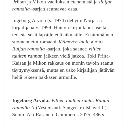
Priitan ja Mikon vaelluksen etenemistä ja
Ruijan
rannalla
-sarjan seuraavaa osaa.
Ingeborg Arvola (s. 1974) debytoi Norjassa
kirjailijana v. 1999. Hän on kirjoittanut useita
teoksia sekä lapsille että aikuisille. Ensimmäinen
suomennettu romaani
Jäämeren laulu
aloitti
Ruijan rannalla
-sarjan, joka saanee
Villien
tuulten
rannan
jälkeen vielä jatkoa. Toki Priita-
Kaisan ja Mikon rakkaus on monin tavoin saanut
täyttymyksensä, mutta en usko kirjailijan jättävän
heitä rekeen pakkasen armoille.
Ingeborg Arvola:
Villien tuulten ranta. Ruijan
rannalla II
(Vestersand. Sanger fra Ishavet II).
Suom. Aki Räsänen. Gummerus 2025. 436 s.