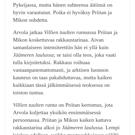
Pykeijassa, mutta hänen suhteensa äitiinsä on
hyvin varautunut. Poika ei hyväksy Priitan ja
Mikon suhdetta.
Arvola jatkaa
Villien tuulten rannassa
Priitan ja
Mikon koskettavaa rakkaustarinaa. Aivan
samanlaiseen intensiteettiin hän ei yllä kuin
Jäämeren laulussa
; se taisi olla teos, joka vaati
tulla kirjoitetuksi. Rakkaus roihuaa
vastaanpanemattomasti, ja arktisen luonnon
kauneus on taas pakahduttavaa, mutta kaiken
kaikkiaan tässä jälkimmäisessä teoksessa on
toiston tuntua.
Villien tuulten ranta
on Priitan kertomus, jota
Arvola kuljettaa yksikön ensimmäisessä
persoonassa. Priitan ja Mikon kaiken kattava
rakkaustarina alkoi jo
Jäämeren laulussa.
Lempi
leiskuu edelleen, vaikka mustasukkaisuus välillä