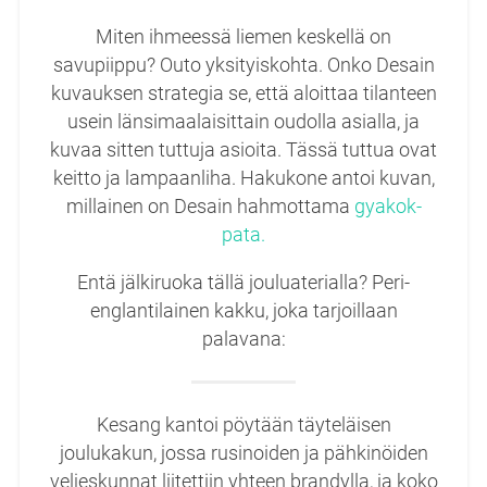
Miten ihmeessä liemen keskellä on
savupiippu? Outo yksityiskohta. Onko Desain
kuvauksen strategia se, että aloittaa tilanteen
usein länsimaalaisittain oudolla asialla, ja
kuvaa sitten tuttuja asioita. Tässä tuttua ovat
keitto ja lampaanliha. Hakukone antoi kuvan,
millainen on Desain hahmottama
gyakok-
pata.
Entä jälkiruoka tällä jouluaterialla? Peri-
englantilainen kakku, joka tarjoillaan
palavana:
Kesang kantoi pöytään täyteläisen
joulukakun, jossa rusinoiden ja pähkinöiden
veljeskunnat liitettiin yhteen brandylla, ja koko