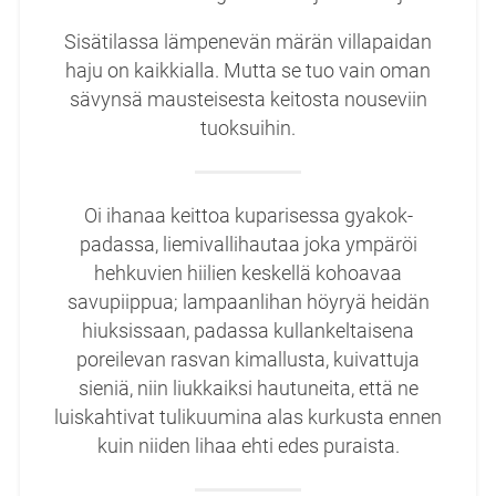
Sisätilassa lämpenevän märän villapaidan
haju on kaikkialla. Mutta se tuo vain oman
sävynsä mausteisesta keitosta nouseviin
tuoksuihin.
Oi ihanaa keittoa kuparisessa gyakok-
padassa, liemivallihautaa joka ympäröi
hehkuvien hiilien keskellä kohoavaa
savupiippua; lampaanlihan höyryä heidän
hiuksissaan, padassa kullankeltaisena
poreilevan rasvan kimallusta, kuivattuja
sieniä, niin liukkaiksi hautuneita, että ne
luiskahtivat tulikuumina alas kurkusta ennen
kuin niiden lihaa ehti edes puraista.