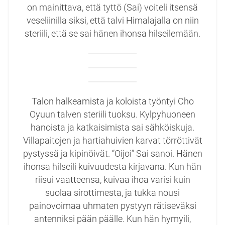
on mainittava, että tyttö (Sai) voiteli itsensä
veseliinilla siksi, että talvi Himalajalla on niin
steriili, että se sai hänen ihonsa hilseilemään.
Talon halkeamista ja koloista työntyi Cho
Oyuun talven steriili tuoksu. Kylpyhuoneen
hanoista ja katkaisimista sai sähköiskuja.
Villapaitojen ja hartiahuivien karvat törröttivät
pystyssä ja kipinöivät. “Oijoi” Sai sanoi. Hänen
ihonsa hilseili kuivuudesta kirjavana. Kun hän
riisui vaatteensa, kuivaa ihoa varisi kuin
suolaa sirottimesta, ja tukka nousi
painovoimaa uhmaten pystyyn rätiseväksi
antenniksi pään päälle. Kun hän hymyili,