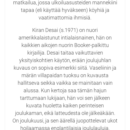
matkailua, jossa ulkoiluasusteiden mannekiini
tapaa (eli käyttää hyväkseen) köyhiä ja
vaatimattomia ihmisiä.
Kiran Desai (s.1971) on nuori
amerikkalaistunut intialaisnainen, hän on
kaikkien aikojen nuorin Booker-palkittu
kirjailija. Desai taitaa vaikuttavien
yksityiskohtien käytön, erään joulujuhlan
kuvaus on sopiva esimerkki siitä. Vaseliinin ja
märän villapaidan tuoksu on kuvausta
hallitseva seikka vaikka se mainitaan vain
alussa. Kun kertoja saa tämän hajun
tarttumaan lukijaan, hän voi sen jälkeen
kuvata huoletta kaiken perinteisen
joulukaman, eikä latteudesta ole jälkeäkään.
On joulukuusi, ja sen äärellä juopottelevat ukot
hoilaamassa englantilaisia joululauluja.