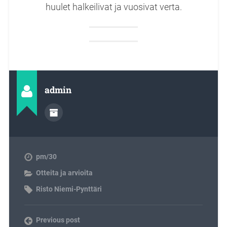
huulet halkeilivat ja vuosivat verta.
admin
pm/30
Otteita ja arvioita
Risto Niemi-Pynttäri
Previous post