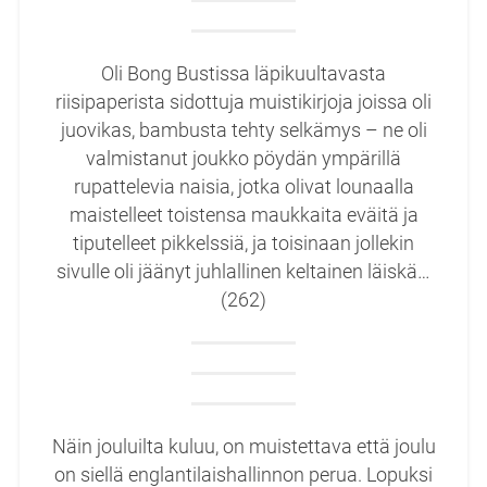
Oli Bong Bustissa läpikuultavasta
riisipaperista sidottuja muistikirjoja joissa oli
juovikas, bambusta tehty selkämys – ne oli
valmistanut joukko pöydän ympärillä
rupattelevia naisia, jotka olivat lounaalla
maistelleet toistensa maukkaita eväitä ja
tiputelleet pikkelssiä, ja toisinaan jollekin
sivulle oli jäänyt juhlallinen keltainen läiskä…
(262)
Näin jouluilta kuluu, on muistettava että joulu
on siellä englantilaishallinnon perua. Lopuksi