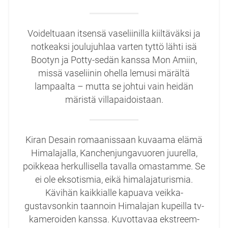
Voideltuaan itsensä vaseliinilla kiiltäväksi ja
notkeaksi joulujuhlaa varten tyttö lähti isä
Bootyn ja Potty-sedän kanssa Mon Amiin,
missä vaseliinin ohella lemusi märältä
lampaalta – mutta se johtui vain heidän
märistä villapaidoistaan.
Kiran Desain romaanissaan kuvaama elämä
Himalajalla, Kanchenjungavuoren juurella,
poikkeaa herkullisella tavalla omastamme. Se
ei ole eksotismia, eikä himalajaturismia.
Kävihän kaikkialle kapuava veikka-
gustavsonkin taannoin Himalajan kupeilla tv-
kameroiden kanssa. Kuvottavaa ekstreem-