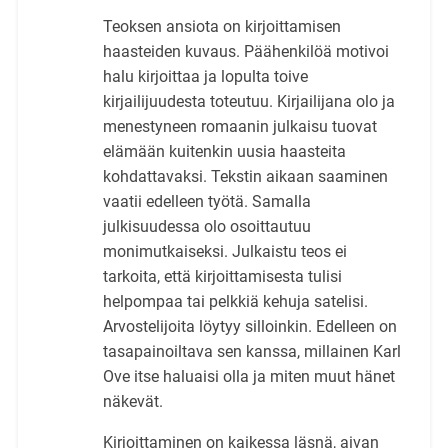
Teoksen ansiota on kirjoittamisen
haasteiden kuvaus. Päähenkilöä motivoi
halu kirjoittaa ja lopulta toive
kirjailijuudesta toteutuu. Kirjailijana olo ja
menestyneen romaanin julkaisu tuovat
elämään kuitenkin uusia haasteita
kohdattavaksi. Tekstin aikaan saaminen
vaatii edelleen työtä. Samalla
julkisuudessa olo osoittautuu
monimutkaiseksi. Julkaistu teos ei
tarkoita, että kirjoittamisesta tulisi
helpompaa tai pelkkiä kehuja satelisi.
Arvostelijoita löytyy silloinkin. Edelleen on
tasapainoiltava sen kanssa, millainen Karl
Ove itse haluaisi olla ja miten muut hänet
näkevät.
Kirjoittaminen on kaikessa läsnä, aivan