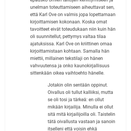
unelman toteuttamiseen aiheuttavat sen,
että Karl Ove on valmis jopa lopettamaan
kirjoittamisen kokonaan. Koska omat
tavoitteet eivät toteudukaan niin kuin hän
oli suunnitellut, pettymys valtaa tilaa
ajatuksissa. Karl Ove on kriittinen omaa
kirjoittamistaan kohtaan. Samalla hän
miettii, millainen tekstilaji on hänen
vahvuutensa ja onko kaunokirjallisuus
sittenkään oikea vaihtoehto hänelle.
Jotakin olin sentään oppinut.
Oivallus oli tullut kalliiksi, mutta
se oli tosi ja tärkeä: en ollut
mikään kirjailija. Minulla ei ollut
sitä mitä kirjailijoilla oli. Taistelin
tätä oivallusta vastaan ja sanoin
itselleni että voisin ehkä