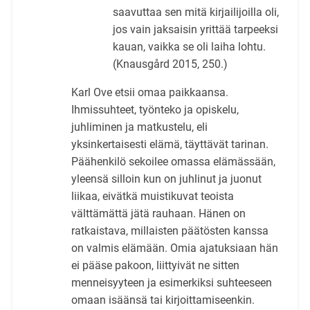
saavuttaa sen mitä kirjailijoilla oli,
jos vain jaksaisin yrittää tarpeeksi
kauan, vaikka se oli laiha lohtu.
(Knausgård 2015, 250.)
Karl Ove etsii omaa paikkaansa.
Ihmissuhteet, työnteko ja opiskelu,
juhliminen ja matkustelu, eli
yksinkertaisesti elämä, täyttävät tarinan.
Päähenkilö sekoilee omassa elämässään,
yleensä silloin kun on juhlinut ja juonut
liikaa, eivätkä muistikuvat teoista
välttämättä jätä rauhaan. Hänen on
ratkaistava, millaisten päätösten kanssa
on valmis elämään. Omia ajatuksiaan hän
ei pääse pakoon, liittyivät ne sitten
menneisyyteen ja esimerkiksi suhteeseen
omaan isäänsä tai kirjoittamiseenkin.