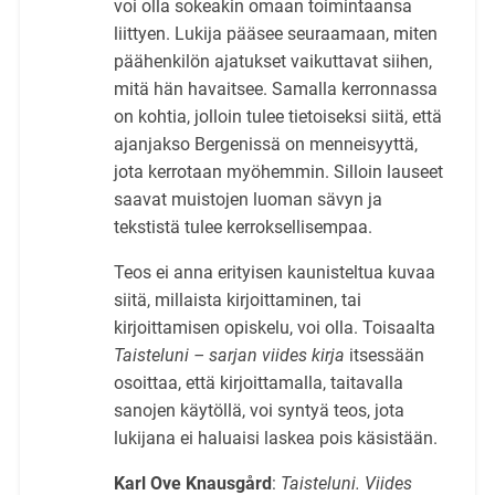
voi olla sokeakin omaan toimintaansa
liittyen. Lukija pääsee seuraamaan, miten
päähenkilön ajatukset vaikuttavat siihen,
mitä hän havaitsee. Samalla kerronnassa
on kohtia, jolloin tulee tietoiseksi siitä, että
ajanjakso Bergenissä on menneisyyttä,
jota kerrotaan myöhemmin. Silloin lauseet
saavat muistojen luoman sävyn ja
tekstistä tulee kerroksellisempaa.
Teos ei anna erityisen kaunisteltua kuvaa
siitä, millaista kirjoittaminen, tai
kirjoittamisen opiskelu, voi olla. Toisaalta
Taisteluni – sarjan viides kirja
itsessään
osoittaa, että kirjoittamalla, taitavalla
sanojen käytöllä, voi syntyä teos, jota
lukijana ei haluaisi laskea pois käsistään.
Karl Ove Knausgård
:
Taisteluni. Viides