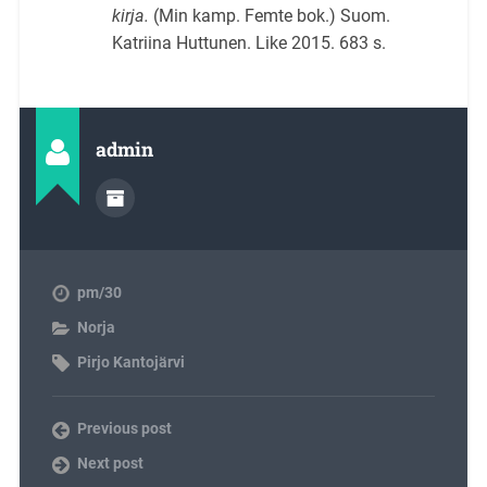
kirja.
(Min kamp. Femte bok.) Suom.
Katriina Huttunen. Like 2015. 683 s.
admin
pm/30
Norja
Pirjo Kantojärvi
Previous post
Next post