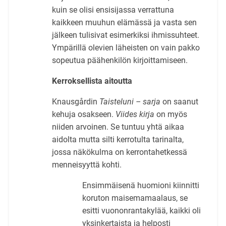
kuin se olisi ensisijassa verrattuna
kaikkeen muuhun elämässä ja vasta sen
jälkeen tulisivat esimerkiksi ihmissuhteet.
Ympärillä olevien läheisten on vain pakko
sopeutua päähenkilön kirjoittamiseen.
Kerroksellista aitoutta
Knausgårdin
Taisteluni
– sarja
on saanut
kehuja osakseen.
Viides kirja
on myös
niiden arvoinen. Se tuntuu yhtä aikaa
aidolta mutta silti kerrotulta tarinalta,
jossa näkökulma on kerrontahetkessä
menneisyyttä kohti.
Ensimmäisenä huomioni kiinnitti
koruton maisemamaalaus, se
esitti vuononrantakylää, kaikki oli
yksinkertaista ja helposti