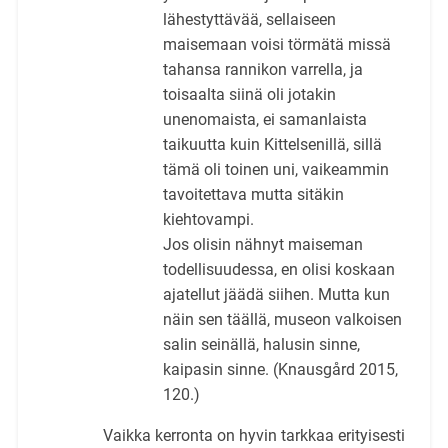
lähestyttävää, sellaiseen
maisemaan voisi törmätä missä
tahansa rannikon varrella, ja
toisaalta siinä oli jotakin
unenomaista, ei samanlaista
taikuutta kuin Kittelsenillä, sillä
tämä oli toinen uni, vaikeammin
tavoitettava mutta sitäkin
kiehtovampi.
Jos olisin nähnyt maiseman
todellisuudessa, en olisi koskaan
ajatellut jäädä siihen. Mutta kun
näin sen täällä, museon valkoisen
salin seinällä, halusin sinne,
kaipasin sinne. (Knausgård 2015,
120.)
Vaikka kerronta on hyvin tarkkaa erityisesti