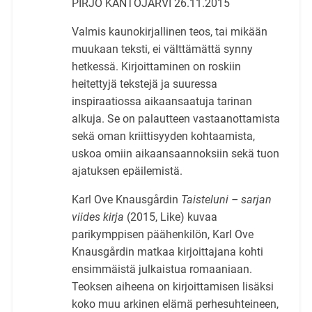
PIRJO KANTOJÄRVI 26.11.2015
Valmis kaunokirjallinen teos, tai mikään
muukaan teksti, ei välttämättä synny
hetkessä. Kirjoittaminen on roskiin
heitettyjä tekstejä ja suuressa
inspiraatiossa aikaansaatuja tarinan
alkuja. Se on palautteen vastaanottamista
sekä oman kriittisyyden kohtaamista,
uskoa omiin aikaansaannoksiin sekä tuon
ajatuksen epäilemistä.
Karl Ove Knausgårdin
Taisteluni – sarjan
viides kirja
(2015, Like) kuvaa
parikymppisen päähenkilön, Karl Ove
Knausgårdin matkaa kirjoittajana kohti
ensimmäistä julkaistua romaaniaan.
Teoksen aiheena on kirjoittamisen lisäksi
koko muu arkinen elämä perhesuhteineen,