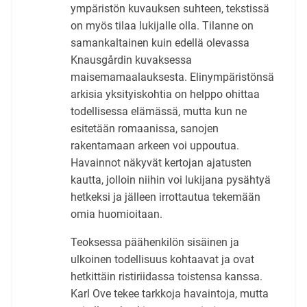
ympäristön kuvauksen suhteen, tekstissä
on myös tilaa lukijalle olla. Tilanne on
samankaltainen kuin edellä olevassa
Knausgårdin kuvaksessa
maisemamaalauksesta. Elinympäristönsä
arkisia yksityiskohtia on helppo ohittaa
todellisessa elämässä, mutta kun ne
esitetään romaanissa, sanojen
rakentamaan arkeen voi uppoutua.
Havainnot näkyvät kertojan ajatusten
kautta, jolloin niihin voi lukijana pysähtyä
hetkeksi ja jälleen irrottautua tekemään
omia huomioitaan.
Teoksessa päähenkilön sisäinen ja
ulkoinen todellisuus kohtaavat ja ovat
hetkittäin ristiriidassa toistensa kanssa.
Karl Ove tekee tarkkoja havaintoja, mutta