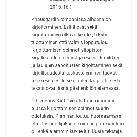
2015, 16.)
Knausgårdin romaanissa aiheena on
kirjoittaminen. Esillä ovat sekä
kirjoittamisen alkuvaikeudet, tekstin
tuottaminen että valmis lopputulos.
Kirjoittamisen opinnot, yliopiston
kirjallisuuden luennot ja esseet, kritiikkien
ja laulujen sanoitusten kirjoittaminen sekä
kirjallisuudesta keskusteleminen tuovat
teoksessa esille sen, miten laaja-alaisesti
tekstit ovat läsnä päähenkilön elämässä.
19 -vuotias Karl Ove aloittaa romaanin
alussa kirjoittamisen opinnot suurin
odotuksin. Pian hän joutuu huomaamaan,
ettei tie kirjailijaksi ole niin helppo kuin hän
oli ehkä aiemmin kuvitellut. Uusia tekstejä