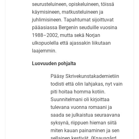
seurusteluineen, opiskeluineen, töissä
käymisineen, matkusteluineen ja
juhlimisineen. Tapahtumat sijoittuvat
pääasiassa Bergenin seuduille vuosina
1988–2002, mutta sekä Norjan
ulkopuolella että ajassakin liikutaan
laajemmin.
Luovuuden pohjalta
Pääsy Skrivekunstakademietiin
todisti että olin lahjakas, nyt vain
piti hoitaa homma kotiin.
Suunnitelmani oli kirjoittaa
tulevana vuonna romaani ja
saada se julkaistua seuraavana
syksynä, riippuen hieman siitä
miten kauan painaminen ja sen
sellainen kestivät. (Knausgård