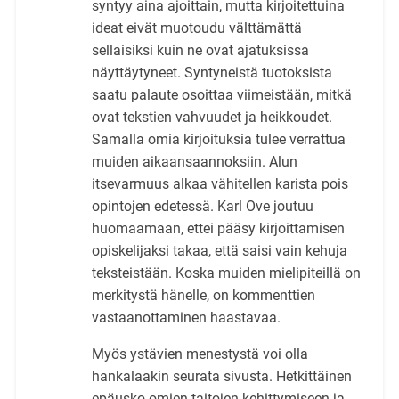
syntyy aina ajoittain, mutta kirjoitettuina
ideat eivät muotoudu välttämättä
sellaisiksi kuin ne ovat ajatuksissa
näyttäytyneet. Syntyneistä tuotoksista
saatu palaute osoittaa viimeistään, mitkä
ovat tekstien vahvuudet ja heikkoudet.
Samalla omia kirjoituksia tulee verrattua
muiden aikaansaannoksiin. Alun
itsevarmuus alkaa vähitellen karista pois
opintojen edetessä. Karl Ove joutuu
huomaamaan, ettei pääsy kirjoittamisen
opiskelijaksi takaa, että saisi vain kehuja
teksteistään. Koska muiden mielipiteillä on
merkitystä hänelle, on kommenttien
vastaanottaminen haastavaa.
Myös ystävien menestystä voi olla
hankalaakin seurata sivusta. Hetkittäinen
epäusko omien taitojen kehittymiseen ja