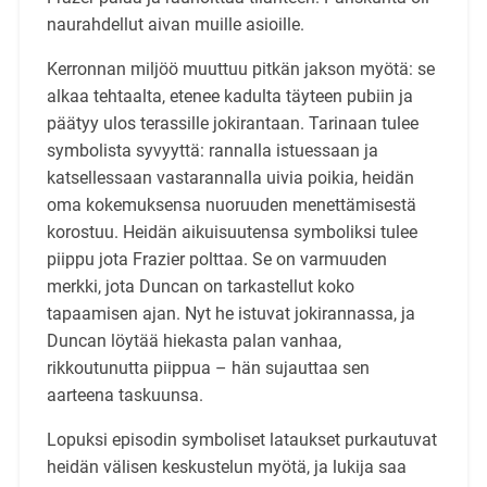
naurahdellut aivan muille asioille.
Kerronnan miljöö muuttuu pitkän jakson myötä: se
alkaa tehtaalta, etenee kadulta täyteen pubiin ja
päätyy ulos terassille jokirantaan. Tarinaan tulee
symbolista syvyyttä: rannalla istuessaan ja
katsellessaan vastarannalla uivia poikia, heidän
oma kokemuksensa nuoruuden menettämisestä
korostuu. Heidän aikuisuutensa symboliksi tulee
piippu jota Frazier polttaa. Se on varmuuden
merkki, jota Duncan on tarkastellut koko
tapaamisen ajan. Nyt he istuvat jokirannassa, ja
Duncan löytää hiekasta palan vanhaa,
rikkoutunutta piippua – hän sujauttaa sen
aarteena taskuunsa.
Lopuksi episodin symboliset lataukset purkautuvat
heidän välisen keskustelun myötä, ja lukija saa