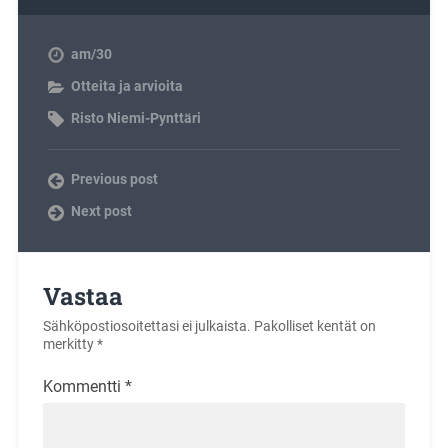
am/30
Otteita ja arvioita
Risto Niemi-Pynttäri
Previous post
Next post
Vastaa
Sähköpostiosoitettasi ei julkaista.
Pakolliset kentät on
merkitty
*
Kommentti
*