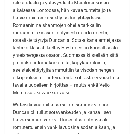
rakkaudesta ja ystävyydestä Maailmansodan
aikaisessa Lontoossa, hän kuvaa tunteita joita
harvemmin on käsitelty sodan yhteydessä.
Romaanin naishahmojen ohella tarkkailin
romaania lukiessani erityisesti nuorta miestä,
totaalikieltäytyjä Duncania. Sota-aikana armeijasta
kertakaikkisesti kieltäytynyt mies on kansallisesta
yhteishengestä osaton. Suomessa kiistellään siitä,
paljonko rintamakarkureita, käpykaartilaisia,
aseistakieltäytyjiä ammuttiin talvisodan hengen
ulkopuolisina. Tuntematonta sotilasta ei voisi tällä
tavalla uudelleen kirjoittaa – mutta ehkä Veijo
Meren sotakuvauksia voisi.
Waters kuvaa millaiseksi ihmisraunioksi nuori
Duncan oli tullut sotavankeuden ja kansallisen
halveksunnan vuoksi. Hänen itsetuntonsa oli
romutettu ensin vankilavuosina sodan aikaan, ja