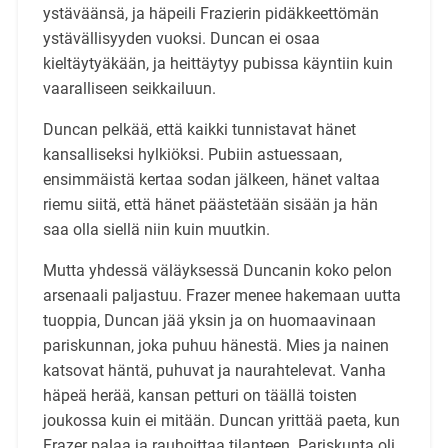
ystäväänsä, ja häpeili Frazierin pidäkkeettömän
ystävällisyyden vuoksi. Duncan ei osaa
kieltäytyäkään, ja heittäytyy pubissa käyntiin kuin
vaaralliseen seikkailuun.
Duncan pelkää, että kaikki tunnistavat hänet
kansalliseksi hylkiöksi. Pubiin astuessaan,
ensimmäistä kertaa sodan jälkeen, hänet valtaa
riemu siitä, että hänet päästetään sisään ja hän
saa olla siellä niin kuin muutkin.
Mutta yhdessä väläyksessä Duncanin koko pelon
arsenaali paljastuu. Frazer menee hakemaan uutta
tuoppia, Duncan jää yksin ja on huomaavinaan
pariskunnan, joka puhuu hänestä. Mies ja nainen
katsovat häntä, puhuvat ja naurahtelevat. Vanha
häpeä herää, kansan petturi on täällä toisten
joukossa kuin ei mitään. Duncan yrittää paeta, kun
Frazer palaa ja rauhoittaa tilanteen. Pariskunta oli