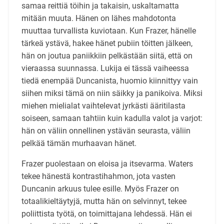
samaa reittiä töihin ja takaisin, uskaltamatta
mitään muuta. Hänen on lähes mahdotonta
muuttaa turvallista kuviotaan. Kun Frazer, hänelle
tärkeä ystävä, hakee hänet pubiin töitten jälkeen,
hän on joutua paniikkiin pelkästään siitä, että on
vieraassa suunnassa. Lukija ei tässä vaiheessa
tiedä enempää Duncanista, huomio kiinnittyy vain
siihen miksi tämä on niin säikky ja panikoiva. Miksi
miehen mielialat vaihtelevat jyrkästi ääritilasta
soiseen, samaan tahtiin kuin kadulla valot ja varjot:
hän on väliin onnellinen ystävän seurasta, väliin
pelkää tämän murhaavan hänet.
Frazer puolestaan on eloisa ja itsevarma. Waters
tekee hänestä kontrastihahmon, jota vasten
Duncanin arkuus tulee esille. Myös Frazer on
totaalikieltäytyjä, mutta hän on selvinnyt, tekee
poliittista työtä, on toimittajana lehdessä. Hän ei