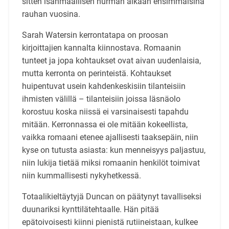
sitten isänmaallisen hurman aikaan ensimmäisinä
rauhan vuosina.
Sarah Watersin kerrontatapa on proosan
kirjoittajien kannalta kiinnostava. Romaanin
tunteet ja jopa kohtaukset ovat aivan uudenlaisia,
mutta kerronta on perinteistä. Kohtaukset
huipentuvat usein kahdenkeskisiin tilanteisiin
ihmisten välillä – tilanteisiin joissa läsnäolo
korostuu koska niissä ei varsinaisesti tapahdu
mitään. Kerronnassa ei ole mitään kokeellista,
vaikka romaani etenee ajallisesti taaksepäin, niin
kyse on tutusta asiasta: kun menneisyys paljastuu,
niin lukija tietää miksi romaanin henkilöt toimivat
niin kummallisesti nykyhetkessä.
Totaalikieltäytyjä Duncan on päätynyt tavalliseksi
duunariksi kynttilätehtaalle. Hän pitää
epätoivoisesti kiinni pienistä rutiineistaan, kulkee