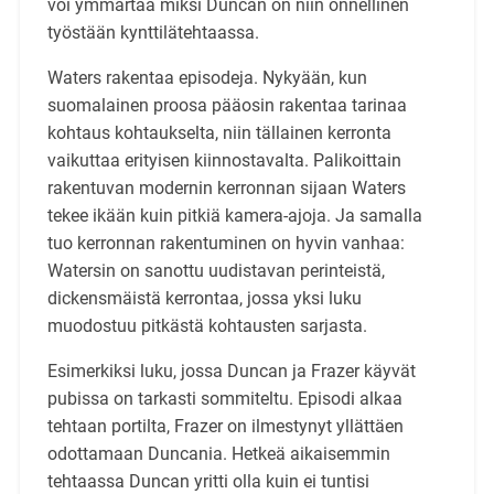
voi ymmärtää miksi Duncan on niin onnellinen
työstään kynttilätehtaassa.
Waters rakentaa episodeja. Nykyään, kun
suomalainen proosa pääosin rakentaa tarinaa
kohtaus kohtaukselta, niin tällainen kerronta
vaikuttaa erityisen kiinnostavalta. Palikoittain
rakentuvan modernin kerronnan sijaan Waters
tekee ikään kuin pitkiä kamera-ajoja. Ja samalla
tuo kerronnan rakentuminen on hyvin vanhaa:
Watersin on sanottu uudistavan perinteistä,
dickensmäistä kerrontaa, jossa yksi luku
muodostuu pitkästä kohtausten sarjasta.
Esimerkiksi luku, jossa Duncan ja Frazer käyvät
pubissa on tarkasti sommiteltu. Episodi alkaa
tehtaan portilta, Frazer on ilmestynyt yllättäen
odottamaan Duncania. Hetkeä aikaisemmin
tehtaassa Duncan yritti olla kuin ei tuntisi