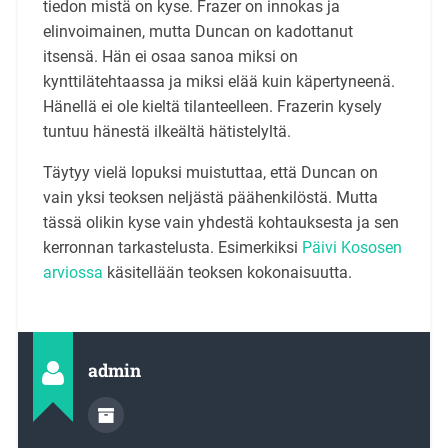
tiedon mistä on kyse. Frazer on innokas ja
elinvoimainen, mutta Duncan on kadottanut
itsensä. Hän ei osaa sanoa miksi on
kynttilätehtaassa ja miksi elää kuin käpertyneenä.
Hänellä ei ole kieltä tilanteelleen. Frazerin kysely
tuntuu hänestä ilkeältä hätistelyltä.
Täytyy vielä lopuksi muistuttaa, että Duncan on
vain yksi teoksen neljästä päähenkilöstä. Mutta
tässä olikin kyse vain yhdestä kohtauksesta ja sen
kerronnan tarkastelusta. Esimerkiksi
Päivi Kososen
arviossa
käsitellään teoksen kokonaisuutta.
admin