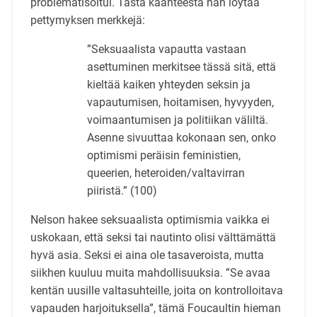
problematisoitui. Tästä käänteestä hän löytää
pettymyksen merkkejä:
”Seksuaalista vapautta vastaan
asettuminen merkitsee tässä sitä, että
kieltää kaiken yhteyden seksin ja
vapautumisen, hoitamisen, hyvyyden,
voimaantumisen ja politiikan väliltä.
Asenne sivuuttaa kokonaan sen, onko
optimismi peräisin feministien,
queerien, heteroiden/valtavirran
piiristä.” (100)
Nelson hakee seksuaalista optimismia vaikka ei
uskokaan, että seksi tai nautinto olisi välttämättä
hyvä asia. Seksi ei aina ole tasaveroista, mutta
siikhen kuuluu muita mahdollisuuksia. ”Se avaa
kentän uusille valtasuhteille, joita on kontrolloitava
vapauden harjoituksella”, tämä Foucaultin hieman