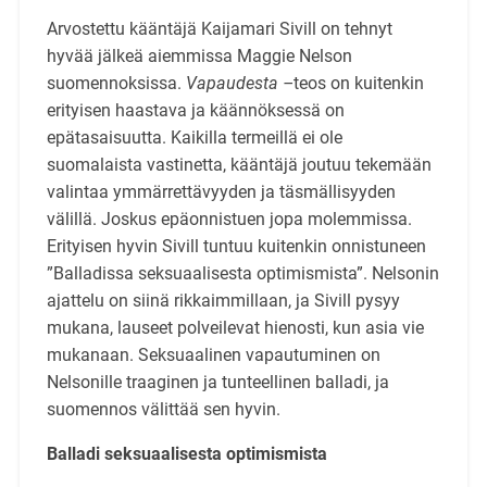
Arvostettu kääntäjä Kaijamari Sivill on tehnyt
hyvää jälkeä aiemmissa Maggie Nelson
suomennoksissa.
Vapaudesta –
teos on kuitenkin
erityisen haastava ja käännöksessä on
epätasaisuutta. Kaikilla termeillä ei ole
suomalaista vastinetta, kääntäjä joutuu tekemään
valintaa ymmärrettävyyden ja täsmällisyyden
välillä. Joskus epäonnistuen jopa molemmissa.
Erityisen hyvin Sivill tuntuu kuitenkin onnistuneen
”Balladissa seksuaalisesta optimismista”. Nelsonin
ajattelu on siinä rikkaimmillaan, ja Sivill pysyy
mukana, lauseet polveilevat hienosti, kun asia vie
mukanaan. Seksuaalinen vapautuminen on
Nelsonille traaginen ja tunteellinen balladi, ja
suomennos välittää sen hyvin.
Balladi seksuaalisesta optimismista