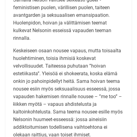
feministisen puolen, värillisen puolen, taiteen
avantgarden ja seksuaalisen emansipaation.
Huolenpidon, hoivan ja välittämisen teemat
kulkevat Nelsonin esseissä vapauden teeman
rinnalla.
Keskeiseen osaan nousee vapaus, mutta toisaalta
huolehtiminen, toisia ihmisiä koskevat
velvollisuudet. Taiteessa puhutaan ”hoivan
estetiikasta”. Yleisöä ei shokeerata, koska elämä
onkin jo pahoinpidellyt heitä. Sama hoivan teema
nousee esiin myös seksuaalisuus esseessä, jossa
vapauden hakemisen rinnalle nousee – ”me too” –
l
iikken myötä – vapaus ahdistelusta ja
kaltoinkohtelusta. Sama teema nousee esille myös
Nelsonin huumeet-esseessä: jossa aineisiin
addiktoitumisen todellisena vaihtoehtona ei
olekaan raittius, vaan toiset ihmiset.