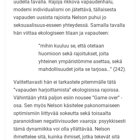
uudella tavalla. Rajoja rikkova vapaudenhalu,
moderni individualismi on jätettävä, tällaisesta
vapauden uusista rajoista Nelson puhui jo
seksuaalisuus-esseen yhteydessä. Samalla tavalla
hän viittaa ekologiseen tilaan ja vapauteen:
”mihin kuuluu se, että otetaan
huomioon sekä rajoitukset, joita
yhteinen ympäristömme asettaa, sekä
mahdollisuudet joita se tarjoaa…” (242).
Valitettavasti hän ei tarkastele pitemmälle tätä
”vapauden harjoittamista” ekologisissa rajoissa.
Vähintään yhtä paljon esiin nousee ”Game over” -
osa. Sen myös Nelson käsitelee pakonomaiseen
optimismiin liittyvää sokeutta sekä toisaalta
paranoidisen negatiivisuuden vaaroja: psyykkisesti
tämä dynamiikka voi olla yllättävää. Nelson
ihmettelee sitä, kuinka ihmiset, jotka tekevät sitä