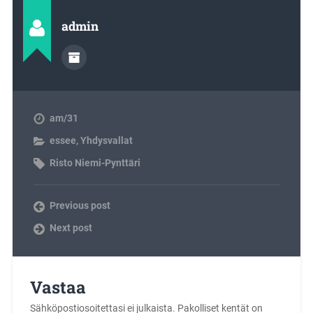
admin
am/31
essee
,
Yhdysvallat
Risto Niemi-Pynttäri
Previous post
Next post
Vastaa
Sähköpostiosoitettasi ei julkaista.
Pakolliset kentät on