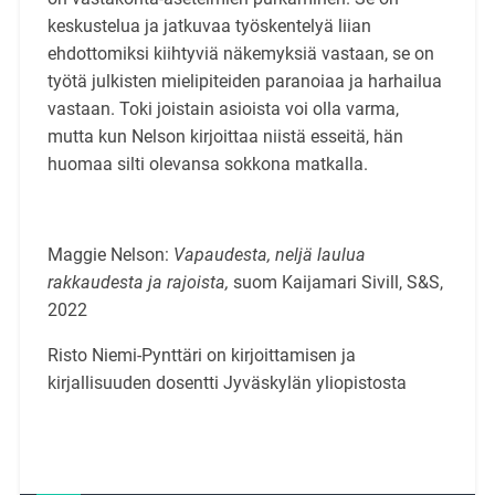
keskustelua ja jatkuvaa työskentelyä liian
ehdottomiksi kiihtyviä näkemyksiä vastaan, se on
työtä julkisten mielipiteiden paranoiaa ja harhailua
vastaan. Toki joistain asioista voi olla varma,
mutta kun Nelson kirjoittaa niistä esseitä, hän
huomaa silti olevansa sokkona matkalla.
Maggie Nelson:
Vapaudesta, neljä laulua
rakkaudesta ja rajoista,
suom Kaijamari Sivill, S&S,
2022
Risto Niemi-Pynttäri on kirjoittamisen ja
kirjallisuuden dosentti Jyväskylän yliopistosta