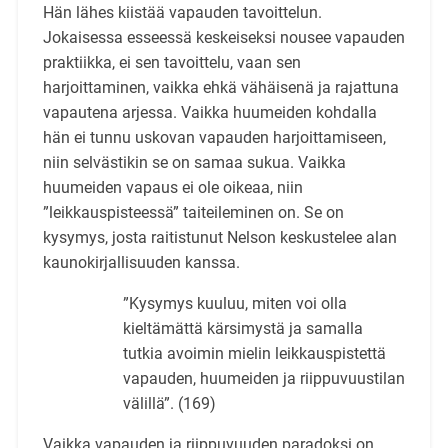
Hän lähes kiistää vapauden tavoittelun.
Jokaisessa esseessä keskeiseksi nousee vapauden
praktiikka, ei sen tavoittelu, vaan sen
harjoittaminen, vaikka ehkä vähäisenä ja rajattuna
vapautena arjessa. Vaikka huumeiden kohdalla
hän ei tunnu uskovan vapauden harjoittamiseen,
niin selvästikin se on samaa sukua. Vaikka
huumeiden vapaus ei ole oikeaa, niin
”leikkauspisteessä” taiteileminen on. Se on
kysymys, josta raitistunut Nelson keskustelee alan
kaunokirjallisuuden kanssa.
”Kysymys kuuluu, miten voi olla
kieltämättä kärsimystä ja samalla
tutkia avoimin mielin leikkauspistettä
vapauden, huumeiden ja riippuvuustilan
välillä”. (169)
Vaikka vapauden ja riippuvuuden paradoksi on