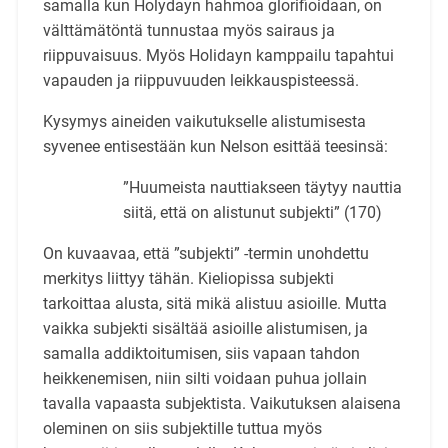
samalla kun Holydayn hahmoa glorifioidaan, on
välttämätöntä tunnustaa myös sairaus ja
riippuvaisuus. Myös Holidayn kamppailu tapahtui
vapauden ja riippuvuuden leikkauspisteessä.
Kysymys aineiden vaikutukselle alistumisesta
syvenee entisestään kun Nelson esittää teesinsä:
”Huumeista nauttiakseen täytyy nauttia
siitä, että on alistunut subjekti” (170)
On kuvaavaa, että ”subjekti” -termin unohdettu
merkitys liittyy tähän. Kieliopissa subjekti
tarkoittaa alusta, sitä mikä alistuu asioille. Mutta
vaikka subjekti sisältää asioille alistumisen, ja
samalla addiktoitumisen, siis vapaan tahdon
heikkenemisen, niin silti voidaan puhua jollain
tavalla vapaasta subjektista. Vaikutuksen alaisena
oleminen on siis subjektille tuttua myös