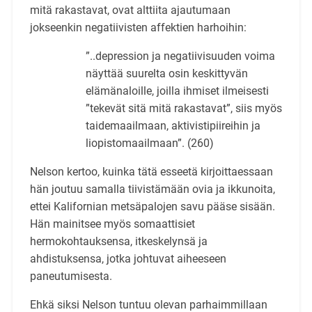
mitä rakastavat, ovat alttiita ajautumaan
jokseenkin negatiivisten affektien harhoihin:
”..depression ja negatiivisuuden voima
näyttää suurelta osin keskittyvän
elämänaloille, joilla ihmiset ilmeisesti
”tekevät sitä mitä rakastavat”, siis myös
taidemaailmaan, aktivistipiireihin ja
liopistomaailmaan”. (260)
Nelson kertoo, kuinka tätä esseetä kirjoittaessaan
hän joutuu samalla tiivistämään ovia ja ikkunoita,
ettei Kalifornian metsäpalojen savu pääse sisään.
Hän mainitsee myös somaattisiet
hermokohtauksensa, itkeskelynsä ja
ahdistuksensa, jotka johtuvat aiheeseen
paneutumisesta.
Ehkä siksi Nelson tuntuu olevan parhaimmillaan