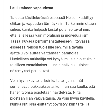
Laulu taiteen vapaudesta
Taidetta käsittelevässä esseessä Nelson keskittyy
etiikan ja vapauden törmäyksiin. Tarkemmin ottaen
siihen, kuinka helposti kiistat polarisoituvat niin,
että jäljelle jää vain moralismi ja individuialismi.
Tässä kuva-ja performanstaiteeseen liittyvässä
esseessä Nelson tuo esille sen, millä tavalla
ajattelu voi auttaa välttämään paranoiaa.
Huolellinen tarkkailija voi kysyä, millaisin oletuksiin
toisilleen vastakkaiset – usein naiivin kuuloiset –
näkemykset perustuvat.
Voin hyvin kuvitella, kuinka taiteilijan silmät
sumenevat loukkauksesta, kun hän saa kuulla, että
hänen työnsä poistetaan näyttelystä. Niitä
pidetään liian väkivaltaisia. Ja voin hyvin kuvitella,
kuinka kritiikkiä esittänyt pöyristyy, kun taiteilija