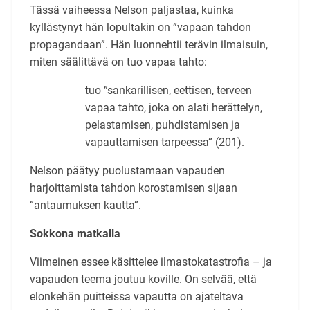
Tässä vaiheessa Nelson paljastaa, kuinka
kyllästynyt hän lopultakin on ”vapaan tahdon
propagandaan”. Hän luonnehtii terävin ilmaisuin,
miten säälittävä on tuo vapaa tahto:
tuo ”sankarillisen, eettisen, terveen
vapaa tahto, joka on alati herättelyn,
pelastamisen, puhdistamisen ja
vapauttamisen tarpeessa” (201).
Nelson päätyy puolustamaan vapauden
harjoittamista tahdon korostamisen sijaan
”antaumuksen kautta”.
Sokkona matkalla
Viimeinen essee käsittelee ilmastokatastrofia – ja
vapauden teema joutuu koville. On selvää, että
elonkehän puitteissa vapautta on ajateltava