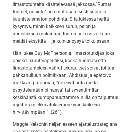
ilmastotunteita käsittelevässä jaksossa.”Rumat
tunteet, uusinta” on emotionaalisesti suora ja
kaunistelematon pohdinta. Sitä lukiessa herää
kysymys, mihin kaikkeen surun, pelon ja
ahdistuksen mukanaan tuoma sokeus voikaan
meidät eksyttää – ja kuinka pysyä tolkuissaan.
Hän lukee Guy McPhersonia, ilmastotutkijaa joka
opiskeli suruterapeutiksi, koska huomasi että
ilmastotunteiden väärät seuraukset voivat johtaa
pähkähulluun politiikkaan. Ahdistus ja epätoivo
ruokkivat paranoiaa, ”ne eivät auta meitä
pysyttelemään piinassa” tai syventämään
keskinäistä kumppanuuttamme, niillä on taipumus
rajoittaa mielikuvituksemme vain kaikkein
hirvittävimpään ”. (261)
Maggie Nelsonin neljän esseen ajattelustrategiana
on vastakohta-asetelmien purkaminen. Se on