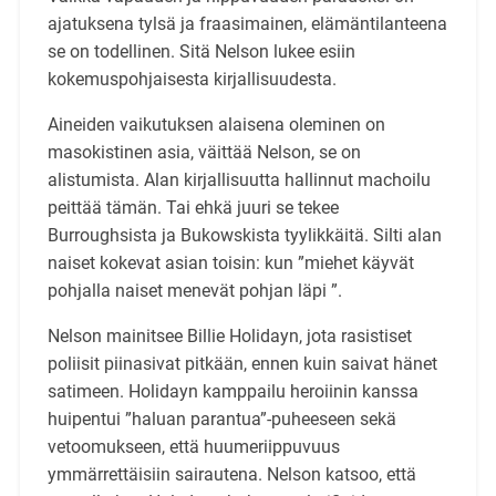
ajatuksena tylsä ja fraasimainen, elämäntilanteena
se on todellinen. Sitä Nelson lukee esiin
kokemuspohjaisesta kirjallisuudesta.
Aineiden vaikutuksen alaisena oleminen on
masokistinen asia, väittää Nelson, se on
alistumista. Alan kirjallisuutta hallinnut machoilu
peittää tämän. Tai ehkä juuri se tekee
Burroughsista ja Bukowskista tyylikkäitä. Silti alan
naiset kokevat asian toisin: kun ”miehet käyvät
pohjalla naiset menevät pohjan läpi ”.
Nelson mainitsee Billie Holidayn, jota rasistiset
poliisit piinasivat pitkään, ennen kuin saivat hänet
satimeen. Holidayn kamppailu heroiinin kanssa
huipentui ”haluan parantua”-puheeseen sekä
vetoomukseen, että huumeriippuvuus
ymmärrettäisiin sairautena. Nelson katsoo, että