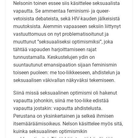
Nelsonin toinen essee siis käsittelee seksuaalista
vapautta. Se ammentaa feminismi- ja queer-
vetoisista debateista, sekä HIV-kauden jälkeisistä
muutoksista. Aiemmin vapaaseen seksiin liittynyt
vastuuttomuus on nyt problematisoitunut ja
muuttunut ”seksuaaliseksi optimismiksi”, joka
tähtää vapauden harjoittamiseen rajat
tunnustamalla. Keskustelujen ydin on
suuntautunut emansipaation sijaan feminismin
toiseen puoleen: me too-liikkeeseen, ahdistelun ja
seksuaalisen väkivallan näkyväksi tekemiseen.
Siinä missä seksuaalinen optimismi oli hakenut
vapautta johonkin, siinä me too-liike edistää
vapautta jostakin: vapautta ahdistelusta.
Perustana on yksinkertainen ja selkeä ihmisen
itsemääräämisoikeus. Nelson käsittelee myös sitä,
kuinka seksuaalinen optimismikin