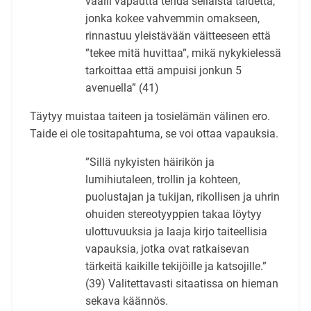
vaalii vapautta tehdä sellaista taidetta,
jonka kokee vahvemmin omakseen,
rinnastuu yleistävään väitteeseen että
”tekee mitä huvittaa”, mikä nykykielessä
tarkoittaa että ampuisi jonkun 5
avenuella” (41)
Täytyy muistaa taiteen ja tosielämän välinen ero.
Taide ei ole tositapahtuma, se voi ottaa vapauksia.
”Sillä nykyisten häirikön ja
lumihiutaleen, trollin ja kohteen,
puolustajan ja tukijan, rikollisen ja uhrin
ohuiden stereotyyppien takaa löytyy
ulottuvuuksia ja laaja kirjo taiteellisia
vapauksia, jotka ovat ratkaisevan
tärkeitä kaikille tekijöille ja katsojille.”
(39) Valitettavasti sitaatissa on hieman
sekava käännös.