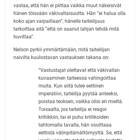
vastaa, että hän ei piittaa vaikka muut näkeisivät
hänen töissään väkivaltaisuutta. Hän ”ei halua olla
koko ajan varpaillaan”, hänelle taiteilijuus
tarkoittaa sitä ”että on saanut lahjan tehdä mitä
huvittaa”.
Nelson pyrkii ymmärtämään, mitä taiteilijan
naivilta kuulostavan vastauksen takana on:
”Vastustajat olettavat että väkivallan
kuvaaminen taiteessa vahingoittaa
muita. Kun siitä tulee eettinen
imperatiivi, taiteilija pyytää anteeksi,
poistaa teoksen, vaikka olisi eri mieltä.
Toisaalta, jos taiteilija ei reagoi
kritiikkiin, tai ei puhu kriitikoiden
tahtomalla tavalla, hän osoittaaa
eettistä välinpitämättömyyttä. Se, että