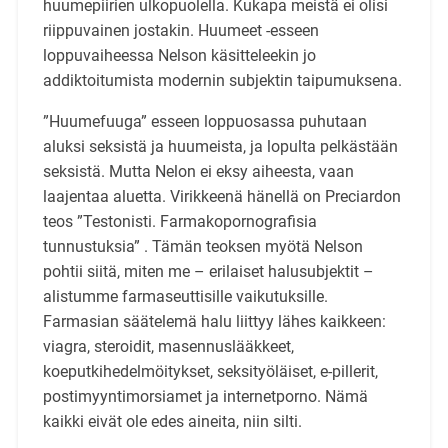
huumepiirien ulkopuolella. Kukapa meistä ei olisi
riippuvainen jostakin. Huumeet -esseen
loppuvaiheessa Nelson käsitteleekin jo
addiktoitumista modernin subjektin taipumuksena.
”Huumefuuga” esseen loppuosassa puhutaan
aluksi seksistä ja huumeista, ja lopulta pelkästään
seksistä. Mutta Nelon ei eksy aiheesta, vaan
laajentaa aluetta. Virikkeenä hänellä on Preciardon
teos ”Testonisti. Farmakopornografisia
tunnustuksia” . Tämän teoksen myötä Nelson
pohtii siitä, miten me – erilaiset halusubjektit –
alistumme farmaseuttisille vaikutuksille.
Farmasian säätelemä halu liittyy lähes kaikkeen:
viagra, steroidit, masennuslääkkeet,
koeputkihedelmöitykset, seksityöläiset, e-pillerit,
postimyyntimorsiamet ja internetporno. Nämä
kaikki eivät ole edes aineita, niin silti.