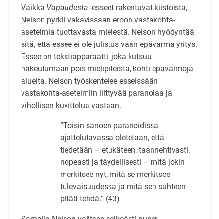
Vaikka
Vapaudesta
-esseet rakentuvat kiistoista,
Nelson pyrkii vakavissaan eroon vastakohta-
asetelmia tuottavasta mielestä. Nelson hyödyntää
sitä, että essee ei ole julistus vaan epävarma yritys.
Essee on tekstiapparaatti, joka kutsuu
hakeutumaan pois mielipiteistä, kohti epävarmoja
alueita. Nelson työskentelee esseissään
vastakohta-asetelmiin liittyvää paranoiaa ja
vihollisen kuvittelua vastaan.
”Toisin sanoen paranoidissa
ajattelutavassa oletetaan, että
tiedetään – etukäteen, taannehtivasti,
nopeasti ja täydellisesti – mitä jokin
merkitsee nyt, mitä se merkitsee
tulevaisuudessa ja mitä sen suhteen
pitää tehdä.” (43)
Samalla Nelson valitsee selkeästi gueer -