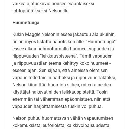
vaikea ajatuskuvio nousee eräänlaiseksi
johtopäätökseksi Nelsonille.
Huumefuuga
Kukin Maggie Nelsonin essee jakautuu alalukuihin,
ne on myös listattu pääotsikon alle. ”Huumefuuga”
essee alkaa hahmottamalla huumeet vapauden ja
riippuvuuden ”leikkauspisteenä”. Tämä vapauden
ja riippuvuustilan teema kehittyy koko huumeet -
esseen ajan. Sen sijaan, että aineissa olemisen
vapaus todettaisiin harhaksi ja riippuvuus faktaksi,
Nelson kiinnittää huomion siihen, miten aineiden
käyttäjät hakevat niiden leikkauspistettä. Tosin
enemmän tai vähemmän epäonnistuen, niin että
vapauden harjoittamisesta tuskin voi puhua.
Nelson puhuu huomattavan vähän vapautumisen
kokemuksista, euforioista, kaikkivoipaisuudesta.