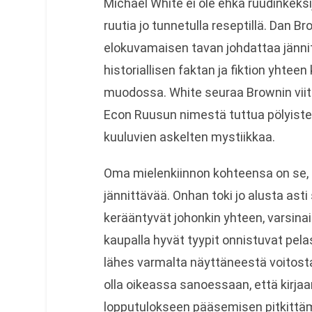
Michael White ei ole ehkä ruudinkeks
ruutia jo tunnetulla reseptillä. Dan B
elokuvamaisen tavan johdattaa jänni
historiallisen faktan ja fiktion yhtee
muodossa. White seuraa Brownin viit
Econ Ruusun nimestä tuttua pölyisten
kuuluvien askelten mystiikkaa.
Oma mielenkiinnon kohteensa on se, 
jännittävää. Onhan toki jo alusta asti
kerääntyvät johonkin yhteen, varsina
kaupalla hyvät tyypit onnistuvat pel
lähes varmalta näyttäneestä voitost
olla oikeassa sanoessaan, että kirjaa
lopputulokseen pääsemisen pitkittäm