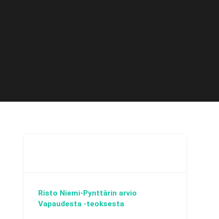
Risto Niemi-Pynttärin arvio
Vapaudesta -teoksesta