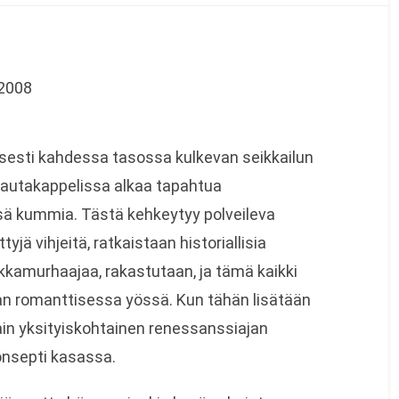
2008
llisesti kahdessa tasossa kulkevan seikkailun
hautakappelissa alkaa tapahtua
sä kummia. Tästä kehkeytyy polveileva
yjä vihjeitä, ratkaistaan historiallisia
lkkamurhaajaa, rakastutaan, ja tämä kaikki
an romanttisessa yössä. Kun tähän lisätään
ittain yksityiskohtainen renessanssiajan
onsepti kasassa.