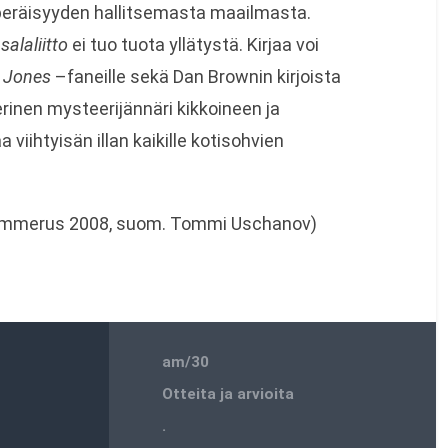
aperäisyyden hallitsemasta maailmasta.
salaliitto
ei tuo tuota yllätystä. Kirjaa voi
 Jones
–faneille sekä Dan Brownin kirjoista
rinen mysteerijännäri kikkoineen ja
a viihtyisän illan kaikille kotisohvien
mmerus 2008, suom. Tommi Uschanov)
am/30
Otteita ja arvioita
.