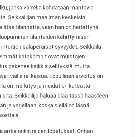
polku, jonka varrella kohdataan mahtavia
ta. Seikkailijan maailman keskeisin
allitse tilannetta, vaan hän on heitettynä
luopuminen tilanteiden kehittymisen
a intuition salaperäiset syvyydet. Seikkailu
yvimmät katakombit ovat muistojen
tus pakenee kaikkia selityksiä, mutta
ät vaille ratkaisua. Lopullinen arvoitus on
lla on merkitys ja meidät on kutsuttu
sitä. Seikkailija haluaa elää tässä haasteen
n ja varjellaan, koska siellä on läsnä
settaja.
ntä antia onkin niiden lopetukset. Onhan