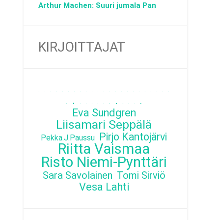
Arthur Machen: Suuri jumala Pan
KIRJOITTAJAT
.
.
.
.
.
.
.
.
.
.
.
.
.
.
.
.
.
.
.
.
.
.
.
.
.
.
.
.
.
.
.
.
.
.
.
.
Eva Sundgren
Liisamari Seppälä
Pirjo Kantojärvi
Pekka.J.Paussu
Riitta Vaismaa
Risto Niemi-Pynttäri
Sara Savolainen
Tomi Sirviö
Vesa Lahti