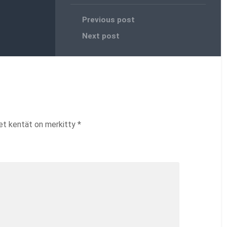
Previous post
Next post
set kentät on merkitty
*