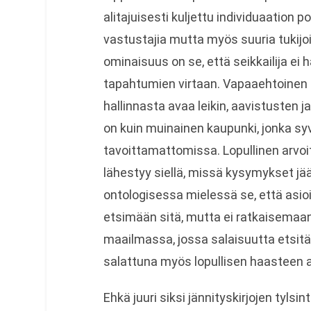
alitajuisesti kuljettu individuaation 
vastustajia mutta myös suuria tukijoi
ominaisuus on se, että seikkailija ei h
tapahtumien virtaan. Vapaaehtoinen 
hallinnasta avaa leikin, aavistusten j
on kuin muinainen kaupunki, jonka s
tavoittamattomissa. Lopullinen arvoi
lähestyy siellä, missä kysymykset jääv
ontologisessa mielessä se, että asioi
etsimään sitä, mutta ei ratkaisemaan 
maailmassa, jossa salaisuutta etsitää
salattuna myös lopullisen haasteen a
Ehkä juuri siksi jännityskirjojen tylsi