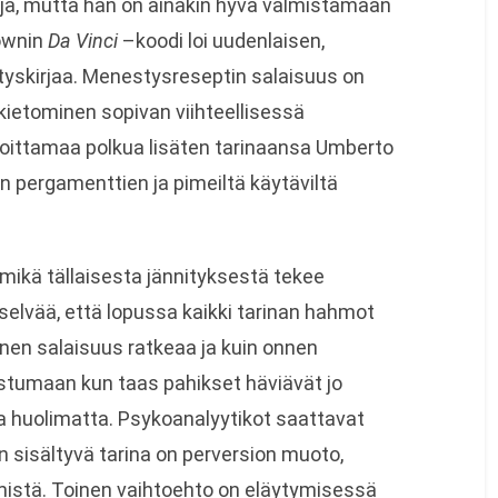
ijä, mutta hän on ainakin hyvä valmistamaan
rownin
Da Vinci
–koodi loi uudenlaisen,
tyskirjaa. Menestysreseptin salaisuus on
n kietominen sopivan viihteellisessä
oittamaa polkua lisäten tarinaansa Umberto
 pergamenttien ja pimeiltä käytäviltä
mikä tällaisesta jännityksestä tekee
 selvää, että lopussa kaikki tarinan hahmot
inen salaisuus ratkeaa ja kuin onnen
astumaan kun taas pahikset häviävät jo
a huolimatta. Psykoanalyytikot saattavat
n sisältyvä tarina on perversion muoto,
istä. Toinen vaihtoehto on eläytymisessä