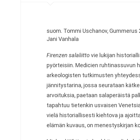
suom. Tommi Uschanov, Gummerus 
Jani Vanhala
Firenzen salaliitto
vie lukijan historia
pyörteisiin. Medicien ruhtinassuvun 
arkeologisten tutkimusten yhteydes
jännitystarina, jossa seurataan kätkett
arvoituksia, paetaan salaperäistä pa
tapahtuu tietenkin usvaisen Venetsi
vielä historiallisesti kiehtova ja ajo
elämän kuvaus, on menestyskirjan k