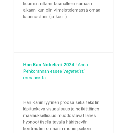
kuumimmillaan täsmälleen samaan
aikaan, kun olin viimeistelemässä omaa
käännöstäni. (jatkuu...)
Han Kan Nobelisti 2024 !
Anna
Pehkorannan essee
Vegetaristi
romaanista
Han Kanin lyyrinen proosa sekä tekstin
läpitunkeva visuaalisuus ja hetkittäinen
maalauksellisuus muodostavat lähes
hypnoottisella tavalla häiritsevän
kontrastin romaanin monin paikoin