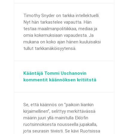
Timothy Snyder on tarkka intellektuelli.
Nyt hän tarkastelee vapautta. Hän
testaa maailmanpolitiikkaa, mediaa ja
omia kokemuksiaan vapaudesta. Ja
mukana on koko ajan hänen kuuluisaksi
tullut tarkkanäköisyytensä.
Kääntäjä Tommi Uschanovin
kommentit käännöksen kritiitstä
Se, että käännös on ”paikoin liiankin
kirjaimellinen”, selittyy merkittävässä
määrin juuri yllä mainitulla Eklöfin
ruotsinnoksesta nousseella jupakalla,
jota seurasin tiiviisti. Se kävi Ruotsissa