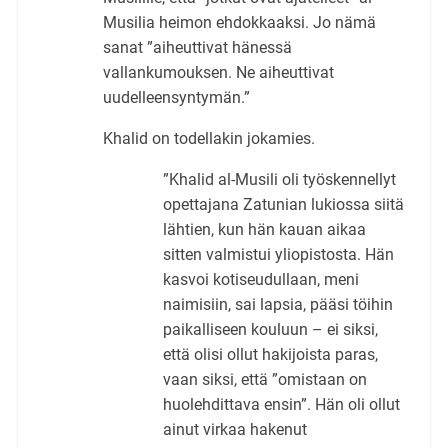
Musilia heimon ehdokkaaksi. Jo nämä
sanat ”aiheuttivat hänessä
vallankumouksen. Ne aiheuttivat
uudelleensyntymän.”
Khalid on todellakin jokamies.
”Khalid al-Musili oli työskennellyt
opettajana Zatunian lukiossa siitä
lähtien, kun hän kauan aikaa
sitten valmistui yliopistosta. Hän
kasvoi kotiseudullaan, meni
naimisiin, sai lapsia, pääsi töihin
paikalliseen kouluun – ei siksi,
että olisi ollut hakijoista paras,
vaan siksi, että ”omistaan on
huolehdittava ensin”. Hän oli ollut
ainut virkaa hakenut