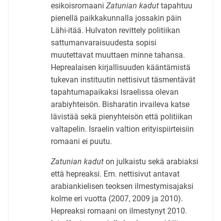
esikoisromaani
Zatunian kadut
tapahtuu
pienellä paikkakunnalla jossakin päin
Lähi-itää. Hulvaton revittely politiikan
sattumanvaraisuudesta sopisi
muutettavat muuttaen minne tahansa.
Heprealaisen kirjallisuuden kääntämistä
tukevan instituutin nettisivut täsmentävät
tapahtumapaikaksi Israelissa olevan
arabiyhteisön. Bisharatin irvaileva katse
lävistää sekä pienyhteisön että politiikan
valtapelin. Israelin valtion erityispiirteisiin
romaani ei puutu.
Zatunian kadut
on julkaistu sekä arabiaksi
että hepreaksi. Em. nettisivut antavat
arabiankielisen teoksen ilmestymisajaksi
kolme eri vuotta (2007, 2009 ja 2010).
Hepreaksi romaani on ilmestynyt 2010.