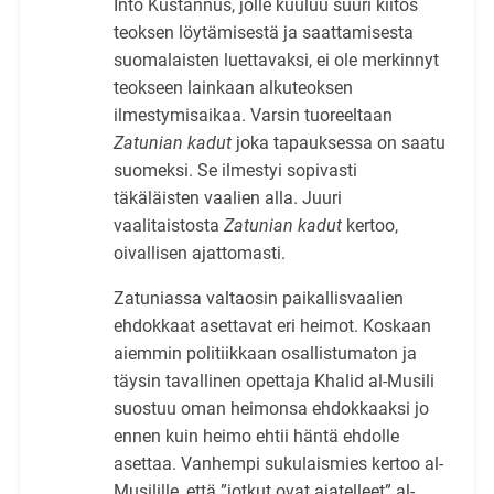
Into Kustannus, jolle kuuluu suuri kiitos
teoksen löytämisestä ja saattamisesta
suomalaisten luettavaksi, ei ole merkinnyt
teokseen lainkaan alkuteoksen
ilmestymisaikaa. Varsin tuoreeltaan
Zatunian kadut
joka tapauksessa on saatu
suomeksi. Se ilmestyi sopivasti
täkäläisten vaalien alla. Juuri
vaalitaistosta
Zatunian kadut
kertoo,
oivallisen ajattomasti.
Zatuniassa valtaosin paikallisvaalien
ehdokkaat asettavat eri heimot. Koskaan
aiemmin politiikkaan osallistumaton ja
täysin tavallinen opettaja Khalid al-Musili
suostuu oman heimonsa ehdokkaaksi jo
ennen kuin heimo ehtii häntä ehdolle
asettaa. Vanhempi sukulaismies kertoo al-
Musilille, että ”jotkut ovat ajatelleet” al-