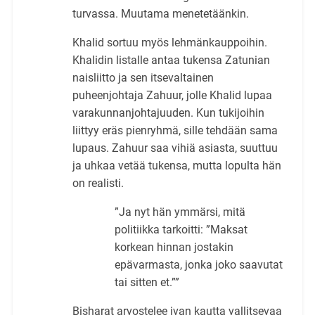
turvassa. Muutama menetetäänkin.
Khalid sortuu myös lehmänkauppoihin.
Khalidin listalle antaa tukensa Zatunian
naisliitto ja sen itsevaltainen
puheenjohtaja Zahuur, jolle Khalid lupaa
varakunnanjohtajuuden. Kun tukijoihin
liittyy eräs pienryhmä, sille tehdään sama
lupaus. Zahuur saa vihiä asiasta, suuttuu
ja uhkaa vetää tukensa, mutta lopulta hän
on realisti.
”Ja nyt hän ymmärsi, mitä
politiikka tarkoitti: ”Maksat
korkean hinnan jostakin
epävarmasta, jonka joko saavutat
tai sitten et.””
Bisharat arvostelee ivan kautta vallitsevaa