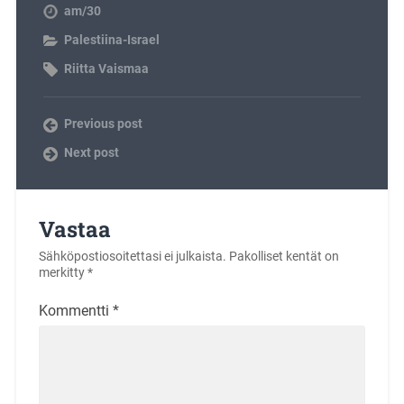
am/30
Palestiina-Israel
Riitta Vaismaa
Previous post
Next post
Vastaa
Sähköpostiosoitettasi ei julkaista.
Pakolliset kentät on
merkitty
*
Kommentti
*