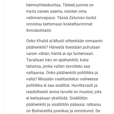
heimoyhteiskuntaa. Tärkeä juonne on
myös naisen asema, naisten oma
valinnanvapaus. Tässä
Zatunian kadut
onnistuu kertomaan koskettavimmat
ihmiskohtalot.
Onko Khalid al-Musili sittenkään romaanin
päähenkilö? Hänestä itsestään puhutaan
varsin vähän; häntä ei opi tuntemaan.
Tavallaan hän on epähenkilö, kuka
tahansa, jonka vallan tavoittelu saa
valtaansa. Onko päähenkilö politiikka ja
valta? Missään vaalitaistelun vaiheessa
politiikka ei saa sisältöä. Huvittavasti ja
raadollisesti ainoa tavoite on muutos, jota
ei kertaakaan yksilöidä. Sisällötön
päähenkilö ja sisällötön pääasia: ratkaisu
on Bisharatilta juonikas ja onnistunut. Se