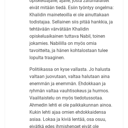
opiskeluajalle, ajalle, josta zatunialaiset
eivät mitään tiedä. Esiin työntyy ongelma:
Khalidin maineteoilla ei ole ainuttakaan
todistajaa. Sellainen siis pitää hankkia, ja
tehtävään värvätään Khalidin
opiskeluaikainen tuttava Nabil, toinen
jokamies. Nabililla on myös omia
tavoitteita, ja hänen kohtalostaan tulee
lopulta traaginen.
Politiikassa on kyse vallasta. Jo halusta
valtaan juovutaan, valtaa halutaan aina
enemmän ja enemmän. Ehdokkaan ja
ryhmän valtaa vauhtisokeus ja hurmos.
Vaalitaistelu on myös tiedotussotaa.
Ahmedin lehti ei ole paikkakunnan ainoa.
Kukin lehti ajaa omien ehdokkaidensa
asiaa. Lokaa ja kiviä lentää, osa osuu,
eivätkä edes ihmishenget eivät ole