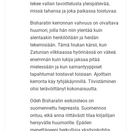
tekee vallan tavoittelusta yleispätevää,
missä tahansa ja joka paikassa toistuvaa.
Bisharatin kerronnan vahvuus on oivaltava
huumori, jolla hän niin ylentää kuin
alentaakin henkilöitään ja heidän
tekemisiään. Tämä hiukan kärsii, kun
Zatunian vilkkaassa hyörinässä on väkeä
enemmän kuin lukija jaksaa pitää
mielessään ja kun samantyyppiset
tapahtumat toistavat toisiaan. Ajoittain
kerronta käy tyhjäkäynnillä. Tiivistäminen
olisi terävöittänyt kokonaisuutta.
Odeh Bisharatin esikoisteos on
suomennettu hepreasta. Suomennos
ontuu, eikä anna riittävästi tilaa kirjailijan
hersyvälle huumorille. Epäilen
menettäneeni herkullisia yksityiskohtia,