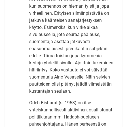
kun suomennos on hieman tylsä ja jopa
virheellinen. Erityisen silmiinpistävää on
jatkuva käänteisen sanajärjestyksen
käyttö. Esimerkiksi kun virke alkaa
sivulauseella, jota seuraa päälause,
suomentaja asettaa jatkuvasti
epäsuomalaisesti predikaatin subjektin
edelle. Tämä toistuu jopa kymmeniä
kertoja yhdellä sivulla. Ajoittain lukeminen
häiriintyy. Koko vastuuta ei voi sälyttää
suomentaja Aino Vesaselle. Näin selvien
puutteiden olisi pitänyt jäädä viimeistään
kustantajan seulaan.
Odeh Bisharat (s. 1958) on itse
yhteiskunnallisesti aktiivinen, osallistunut
politiikkaan mm. Hadash-puolueen
puheenjohtajana. Hänen perheensä on