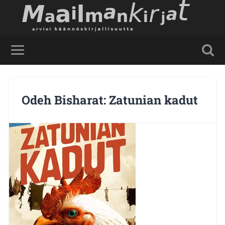
Odeh Bisharat: Zatunian kadut