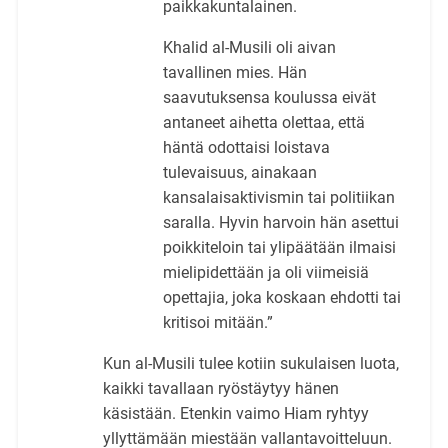
paikkakuntalainen.
Khalid al-Musili oli aivan
tavallinen mies. Hän
saavutuksensa koulussa eivät
antaneet aihetta olettaa, että
häntä odottaisi loistava
tulevaisuus, ainakaan
kansalaisaktivismin tai politiikan
saralla. Hyvin harvoin hän asettui
poikkiteloin tai ylipäätään ilmaisi
mielipidettään ja oli viimeisiä
opettajia, joka koskaan ehdotti tai
kritisoi mitään.”
Kun al-Musili tulee kotiin sukulaisen luota,
kaikki tavallaan ryöstäytyy hänen
käsistään. Etenkin vaimo Hiam ryhtyy
yllyttämään miestään vallantavoitteluun.