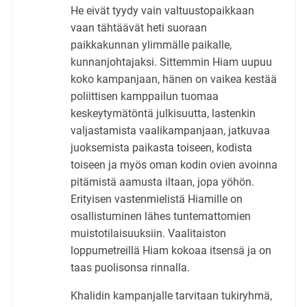
He eivät tyydy vain valtuustopaikkaan
vaan tähtäävät heti suoraan
paikkakunnan ylimmälle paikalle,
kunnanjohtajaksi. Sittemmin Hiam uupuu
koko kampanjaan, hänen on vaikea kestää
poliittisen kamppailun tuomaa
keskeytymätöntä julkisuutta, lastenkin
valjastamista vaalikampanjaan, jatkuvaa
juoksemista paikasta toiseen, kodista
toiseen ja myös oman kodin ovien avoinna
pitämistä aamusta iltaan, jopa yöhön.
Erityisen vastenmielistä Hiamille on
osallistuminen lähes tuntemattomien
muistotilaisuuksiin. Vaalitaiston
loppumetreillä Hiam kokoaa itsensä ja on
taas puolisonsa rinnalla.
Khalidin kampanjalle tarvitaan tukiryhmä,