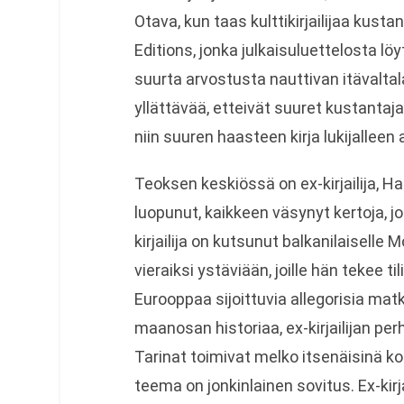
Otava, kun taas kulttikirjailijaa kusta
Editions, jonka julkaisuluettelosta 
suurta arvostusta nauttivan itävaltal
yllättävää, etteivät suuret kustantaja
niin suuren haasteen kirja lukijalleen
Teoksen keskiössä on ex-kirjailija, H
luopunut, kaikkeen väsynyt kertoja, 
kirjailija on kutsunut balkanilaiselle 
vieraiksi ystäviään, joille hän tekee t
Eurooppaa sijoittuvia allegorisia mat
maanosan historiaa, ex-kirjailijan perh
Tarinat toimivat melko itsenäisinä ko
teema on jonkinlainen sovitus. Ex-kirj