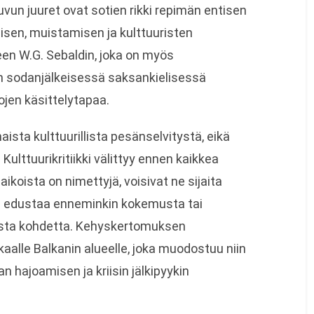
suvun juuret ovat sotien rikki repimän entisen
eisen, muistamisen ja kulttuuristen
en W.G. Sebaldin, joka on myös
en sodanjälkeisessä saksankielisessä
ojen käsittelytapaa.
ista kulttuurillista pesänselvitystä, eikä
. Kulttuurikritiikki välittyy ennen kaikkea
ikoista on nimettyjä, voisivat ne sijaita
 edustaa enneminkin kokemusta tai
ista kohdetta. Kehyskertomuksen
aalle Balkanin alueelle, joka muodostuu niin
 hajoamisen ja kriisin jälkipyykin