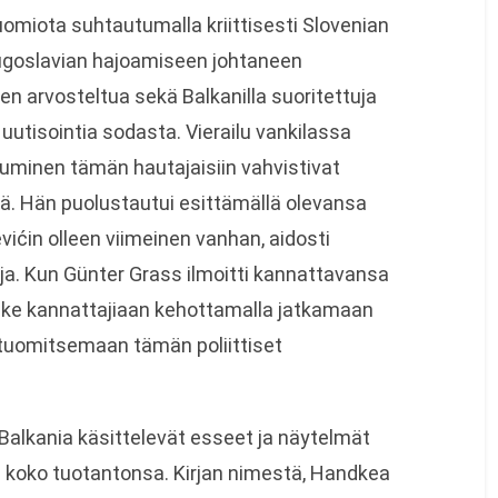
huomiota suhtautumalla kriittisesti Slovenian
 Jugoslavian hajoamiseen johtaneen
ken arvosteltua sekä Balkanilla suoritettuja
utisointia sodasta. Vierailu vankilassa
tuminen tämän hautajaisiin vahvistivat
. Hän puolustautui esittämällä olevansa
vićin olleen viimeinen vanhan, aidosti
ja. Kun Günter Grass ilmoitti kannattavansa
e kannattajiaan kehottamalla jatkamaan
tuomitsemaan tämän poliittiset
Balkania käsittelevät esseet ja näytelmät
n koko tuotantonsa. Kirjan nimestä, Handkea