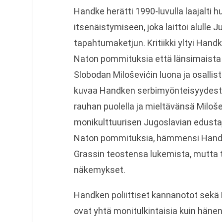
Handke herätti 1990-luvulla laajalti 
itsenäistymiseen, joka laittoi alulle
tapahtumaketjun. Kritiikki yltyi Hand
Naton pommituksia että länsimaista u
Slobodan Miloševićin luona ja osallis
kuvaa Handken serbimyönteisyydestä
rauhan puolella ja mieltävänsä Miloše
monikulttuurisen Jugoslavian edusta
Naton pommituksia, hämmensi Handk
Grassin teostensa lukemista, mutta 
näkemykset.
Handken poliittiset kannanotot sekä 
ovat yhtä monitulkintaisia kuin häne