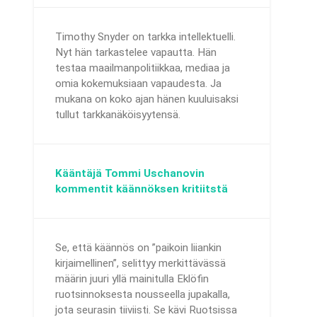
Timothy Snyder on tarkka intellektuelli.
Nyt hän tarkastelee vapautta. Hän
testaa maailmanpolitiikkaa, mediaa ja
omia kokemuksiaan vapaudesta. Ja
mukana on koko ajan hänen kuuluisaksi
tullut tarkkanäköisyytensä.
Kääntäjä Tommi Uschanovin
kommentit käännöksen kritiitstä
Se, että käännös on ”paikoin liiankin
kirjaimellinen”, selittyy merkittävässä
määrin juuri yllä mainitulla Eklöfin
ruotsinnoksesta nousseella jupakalla,
jota seurasin tiiviisti. Se kävi Ruotsissa