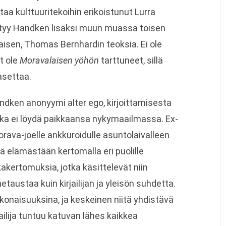
ntaa kulttuuritekoihin erikoistunut Lurra
löytyy Handken lisäksi muun muassa toisen
aisen, Thomas Bernhardin teoksia. Ei ole
t ole
Moravalaisen yöhön
tarttuneet, sillä
 asettaa.
andken anonyymi alter ego, kirjoittamisesta
joka ei löydä paikkaansa nykymaailmassa. Ex-
Morava-joelle ankkuroidulle asuntolaivalleen
iliä elämästään kertomalla eri puolille
kakertomuksia, jotka käsittelevät niin
etaustaa kuin kirjailijan ja yleisön suhdetta.
konaisuuksina, ja keskeinen niitä yhdistävä
ailija tuntuu katuvan lähes kaikkea