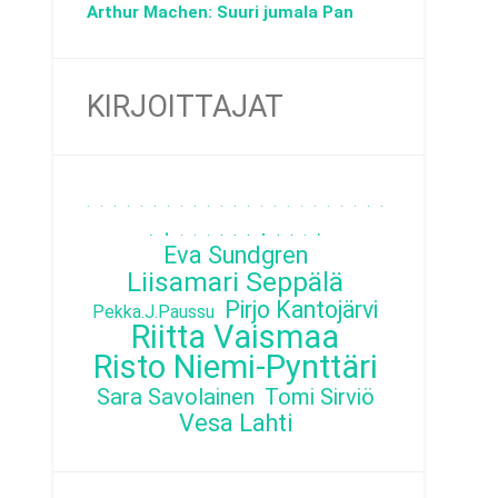
Arthur Machen: Suuri jumala Pan
KIRJOITTAJAT
.
.
.
.
.
.
.
.
.
.
.
.
.
.
.
.
.
.
.
.
.
.
.
.
.
.
.
.
.
.
.
.
.
.
.
.
Eva Sundgren
Liisamari Seppälä
Pirjo Kantojärvi
Pekka.J.Paussu
Riitta Vaismaa
Risto Niemi-Pynttäri
Sara Savolainen
Tomi Sirviö
Vesa Lahti