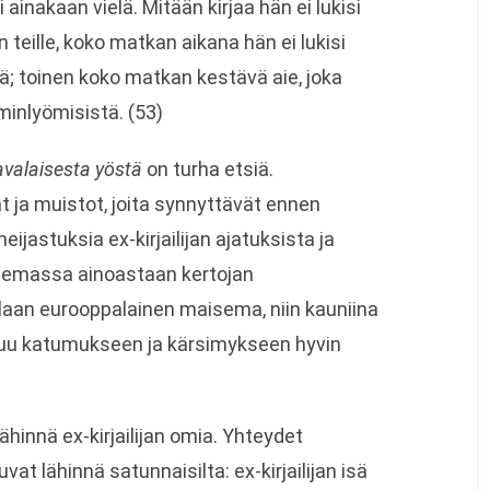
ei ainakaan vielä. Mitään kirjaa hän ei lukisi
n teille, koko matkan aikana hän ei lukisi
; toinen koko matkan kestävä aie, joka
iminlyömisistä. (53)
valaisesta yöstä
on turha etsiä.
 ja muistot, joita synnyttävät ennen
eijastuksia ex-kirjailijan ajatuksista ja
olemassa ainoastaan kertojan
llaan eurooppalainen maisema, niin kauniina
iintuu katumukseen ja kärsimykseen hyvin
hinnä ex-kirjailijan omia. Yhteydet
t lähinnä satunnaisilta: ex-kirjailijan isä