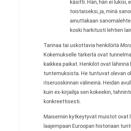
käsitti. Hän, hän ei lukisi, 
toistaiseksi, ja, minä sano
ainuttakaan sanomalehteä
koski harkitusti lehtien la
Tarinaa tai uskottavia henkilöitä
Mora
Kokemukselle tärkeitä ovat tunnelmat
kaikkea paikat. Henkilöt ovat lähinnä h
tuntemuksista. He tuntuvat olevan 
itseruoskinnan välineinä. Heidän avu
kuin ex-kirjailija sen kokeekin, tahr
konkreettisesti.
Maisemiin kytkeytyvät muistot ovat lä
laajempaan Euroopan historiaan tuntuva