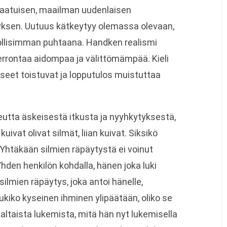
tlaatuisen, maailman uudenlaisen
ksen. Uutuus kätkeytyy olemassa olevaan,
dollisimman puhtaana. Handken realismi
kerrontaa aidompaa ja välittömämpää. Kieli
useet toistuvat ja lopputulos muistuttaa
keutta äskeisestä itkusta ja nyyhkytyksestä,
 kuivat olivat silmät, liian kuivat. Siksikö
? Yhtäkään silmien räpäytystä ei voinut
Yhden henkilön kohdalla, hänen joka luki
 silmien räpäytys, joka antoi hänelle,
, lukiko kyseinen ihminen ylipäätään, oliko se
kaltaista lukemista, mitä hän nyt lukemisella