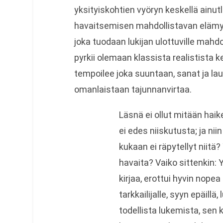
yksityiskohtien vyöryn keskellä ainu
havaitsemisen mahdollistavan elämy
joka tuodaan lukijan ulottuville mah
pyrkii olemaan klassista realistista 
tempoilee joka suuntaan, sanat ja la
omanlaistaan tajunnanvirtaa.
Läsnä ei ollut mitään hai
ei edes niiskutusta; ja niin
kukaan ei räpytellyt niitä
havaita? Vaiko sittenkin: 
kirjaa, erottui hyvin nopea
tarkkailijalle, syyn epäillä
todellista lukemista, sen 