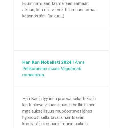
kuumimmillaan täsmälleen samaan
aikaan, kun olin viimeistelemässä omaa
käännöstäni. (jatkuu...)
Han Kan Nobelisti 2024 !
Anna
Pehkorannan essee
Vegetaristi
romaanista
Han Kanin lyyrinen proosa sekä tekstin
läpitunkeva visuaalisuus ja hetkittäinen
maalauksellisuus muodostavat lähes
hypnoottisella tavalla häiritsevän
kontrastin romaanin monin paikoin