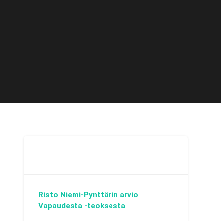
Risto Niemi-Pynttärin arvio
Vapaudesta -teoksesta