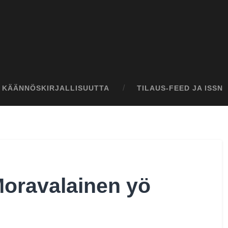
I KÄÄNNÖSKIRJALLISUUTTA
TILAUS-FEED JA ISSN
oravalainen yö