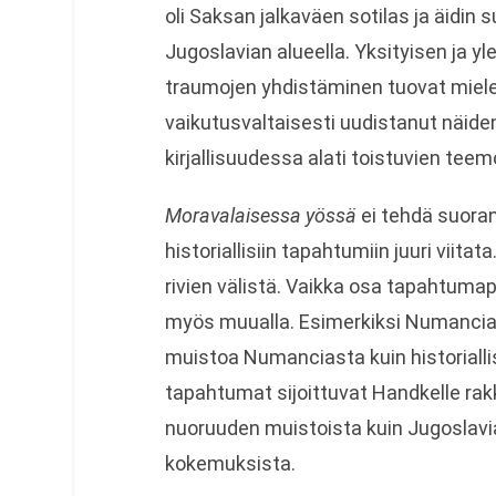
oli Saksan jalkaväen sotilas ja äidin 
Jugoslavian alueella. Yksityisen ja yl
traumojen yhdistäminen tuovat miele
vaikutusvaltaisesti uudistanut näid
kirjallisuudessa alati toistuvien teem
Moravalaisessa yössä
ei tehdä suorana
historiallisiin tapahtumiin juuri viitata
rivien välistä. Vaikka osa tapahtumapa
myös muualla. Esimerkiksi Numancia
muistoa Numanciasta kuin historiall
tapahtumat sijoittuvat Handkelle rakk
nuoruuden muistoista kuin Jugoslavian
kokemuksista.