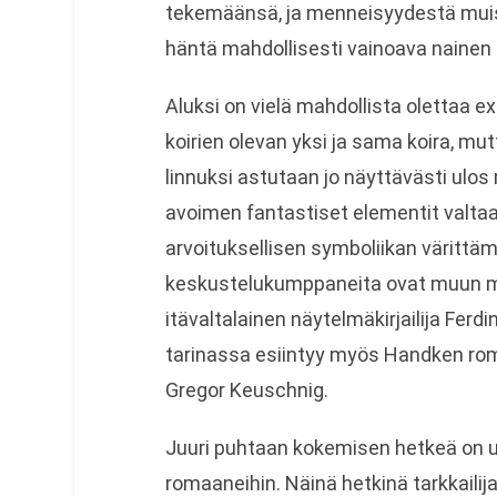
tekemäänsä, ja menneisyydestä muist
häntä mahdollisesti vainoava nainen 
Aluksi on vielä mahdollista olettaa ex
koirien olevan yksi ja sama koira, m
linnuksi astutaan jo näyttävästi ulos 
avoimen fantastiset elementit valta
arvoituksellisen symboliikan värittämä
keskustelukumppaneita ovat muun 
itävaltalainen näytelmäkirjailija Fe
tarinassa esiintyy myös Handken ro
Gregor Keuschnig.
Juuri puhtaan kokemisen hetkeä on u
romaaneihin. Näinä hetkinä tarkkailija