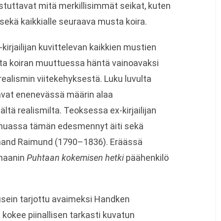
uttavat mitä merkillisimmät seikat, kuten
sekä kaikkialle seuraava musta koira.
-kirjailijan kuvittelevan kaikkien mustien
utta koiran muuttuessa häntä vainoavaksi
realismin viitekehyksestä. Luku luvulta
avat enenevässä määrin alaa
ltä realismilta. Teoksessa ex-kirjailijan
muassa tämän edesmennyt äiti sekä
rdinand Raimund (1790–1836). Eräässä
maanin
Puhtaan kokemisen hetki
päähenkilö
sein tarjottu avaimeksi Handken
 kokee piinallisen tarkasti kuvatun