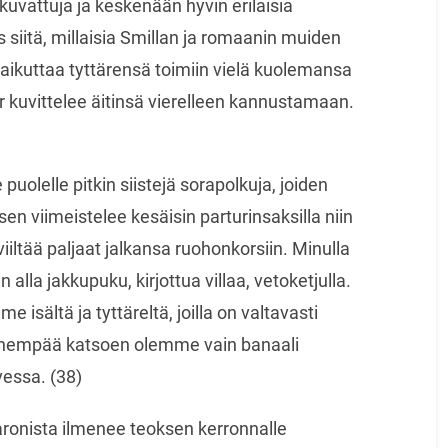
kuvattuja ja keskenään hyvin erilaisia
 siitä, millaisia Smillan ja romaanin muiden
 vaikuttaa tyttärensä toimiin vielä kuolemansa
r kuvittelee äitinsä vierelleen kannustamaan.
puolelle pitkin siistejä sorapolkuja, joiden
en viimeistelee kesäisin parturinsaksilla niin
viiltää paljaat jalkansa ruohonkorsiin. Minulla
alla jakkupuku, kirjottua villaa, vetoketjulla.
sältä ja tyttäreltä, joilla on valtavasti
Lähempää katsoen olemme vain banaali
essa. (38)
aronista ilmenee teoksen kerronnalle