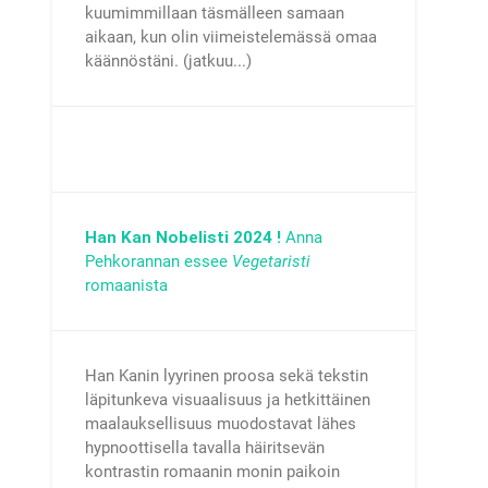
kuumimmillaan täsmälleen samaan
aikaan, kun olin viimeistelemässä omaa
käännöstäni. (jatkuu...)
Han Kan Nobelisti 2024 !
Anna
Pehkorannan essee
Vegetaristi
romaanista
Han Kanin lyyrinen proosa sekä tekstin
läpitunkeva visuaalisuus ja hetkittäinen
maalauksellisuus muodostavat lähes
hypnoottisella tavalla häiritsevän
kontrastin romaanin monin paikoin