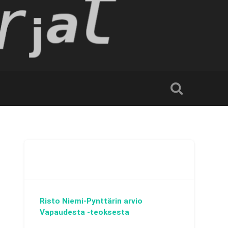
Risto Niemi-Pynttärin arvio
Vapaudesta -teoksesta