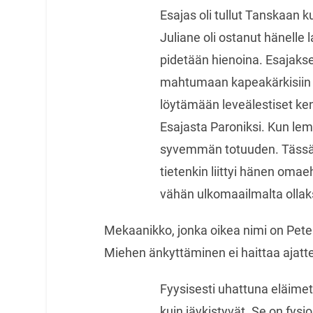
Esajas oli tullut Tanskaan 
Juliane oli ostanut hänelle
pidetään hienoina. Esajakse
mahtumaan kapeakärkisiin k
löytämään leveälestiset ken
Esajasta Paroniksi. Kun lemp
syvemmän totuuden. Tässä
tietenkin liittyi hänen omaeh
vähän ulkomaailmalta ollak
Mekaanikko, jonka oikea nimi on Pete
Miehen änkyttäminen ei haittaa ajatt
Fyysisesti uhattuna eläimet 
kuin jäykistyvät. Se on fysi