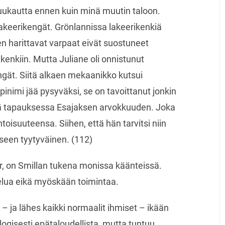
kuukautta ennen kuin minä muutin taloon.
 lakeerikengät. Grönlannissa lakeerikenkiä
n harittavat varpaat eivät suostuneet
enkiin. Mutta Juliane oli onnistunut
gät. Siitä alkaen mekaanikko kutsui
inimi jää pysyväksi, se on tavoittanut jonkin
 tapauksessa Esajaksen arvokkuuden. Joka
toisuuteensa. Siihen, että hän tarvitsi niin
seen tyytyväinen. (112)
r, on Smillan tukena monissa käänteissä.
elua eikä myöskään toimintaa.
– ja lähes kaikki normaalit ihmiset – ikään
ologisesti epätaloudellista, mutta tuntuu