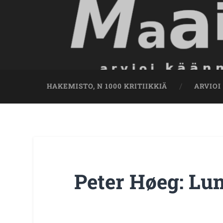
HAKEMISTO, N 1000 KRITIIKKIÄ
ARVIOI
Peter Høeg: Lu