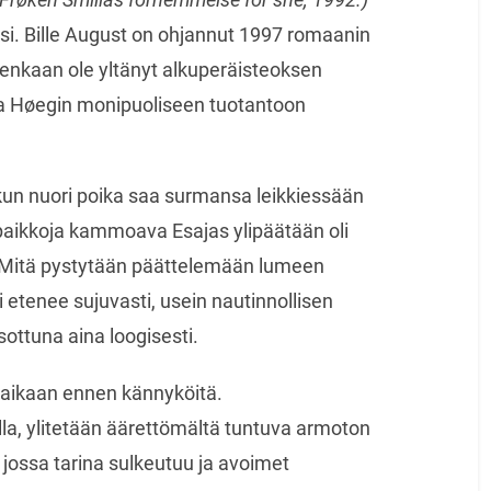
i. Bille August on ohjannut 1997 romaanin
itenkaan ole yltänyt alkuperäisteoksen
aa Høegin monipuoliseen tuotantoon
un nuori poika saa surmansa leikkiessään
 paikkoja kammoava Esajas ylipäätään oli
n? Mitä pystytään päättelemään lumeen
i etenee sujuvasti, usein nautinnollisen
sottuna aina loogisesti.
, aikaan ennen kännyköitä.
la, ylitetään äärettömältä tuntuva armoton
, jossa tarina sulkeutuu ja avoimet