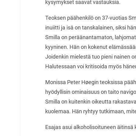
kysymykset saavat vastauksia.
Teoksen päähenkilö on 37-vuotias Smil
inuiitti ja isä on tanskalainen, siksi 
Smilla on peräänantamaton, lahjomato
kyyninen. Hän on kokenut elämässään
Joidenkin mielestä tuo pieni nainen on
Halutessaan voi kritisoida myös häne
Monissa Peter Høegin teoksissa päähen
hyödyllisin ominaisuus on taito navig
Smilla on kuitenkin oikeutta rakastav
kuolemaa. Hän ryhtyy tutkimaan, miten 
Esajas asui alkoholisoituneen äitinsä