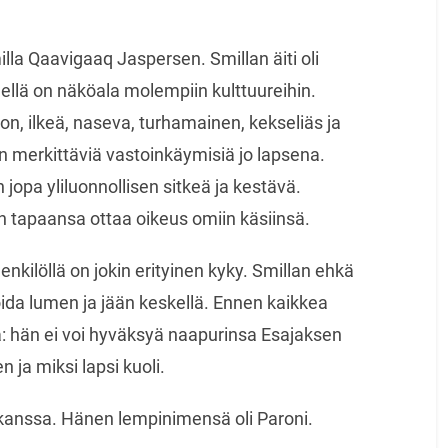
la Qaavigaaq Jaspersen. Smillan äiti oli
hänellä on näköala molempiin kulttuureihin.
n, ilkeä, naseva, turhamainen, kekseliäs ja
 merkittäviä vastoinkäymisiä jo lapsena.
 jopa yliluonnollisen sitkeä ja kestävä.
n tapaansa ottaa oikeus omiin käsiinsä.
kilöllä on jokin erityinen kyky. Smillan ehkä
oida lumen ja jään keskellä. Ennen kaikkea
a: hän ei voi hyväksyä naapurinsa Esajaksen
ja miksi lapsi kuoli.
 kanssa. Hänen lempinimensä oli Paroni.