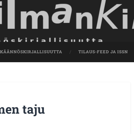
 KÄÄNNÖSKIRJALLISUUTTA
TILAUS-FEED JA ISSN
men taju