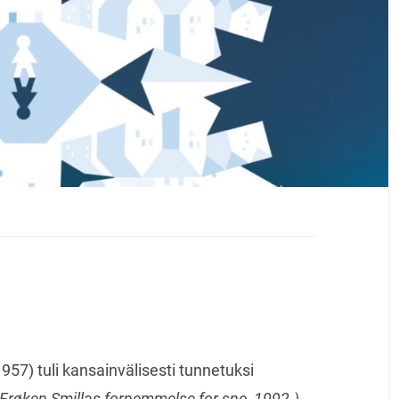
1957) tuli kansainvälisesti tunnetuksi
Frøken Smillas fornemmelse for sne, 1992.)