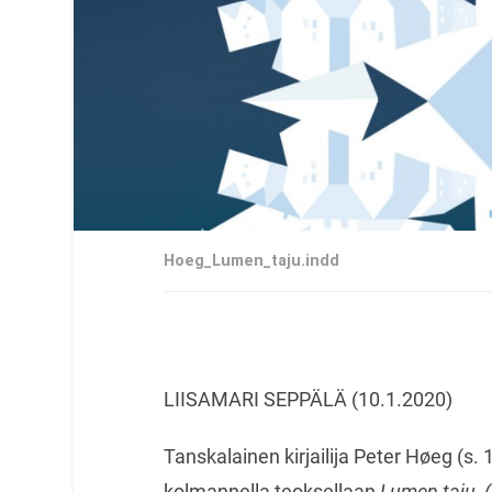
Hoeg_Lumen_taju.indd
LIISAMARI SEPPÄLÄ (10.1.2020)
Tanskalainen kirjailija Peter Høeg (s. 
kolmannella teoksellaan
Lumen taju
(