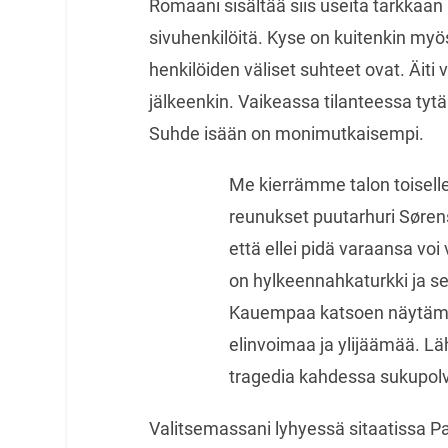
Romaani sisältää siis useita tarkkaan 
sivuhenkilöitä. Kyse on kuitenkin myös
henkilöiden väliset suhteet ovat. Äiti
jälkeenkin. Vaikeassa tilanteessa tytä
Suhde isään on monimutkaisempi.
Me kierrämme talon toiselle 
reunukset puutarhuri Sørens
että ellei pidä varaansa voi 
on hylkeennahkaturkki ja sen 
Kauempaa katsoen näytämme i
elinvoimaa ja ylijäämää. 
tragedia kahdessa sukupolv
Valitsemassani lyhyessä sitaatissa P