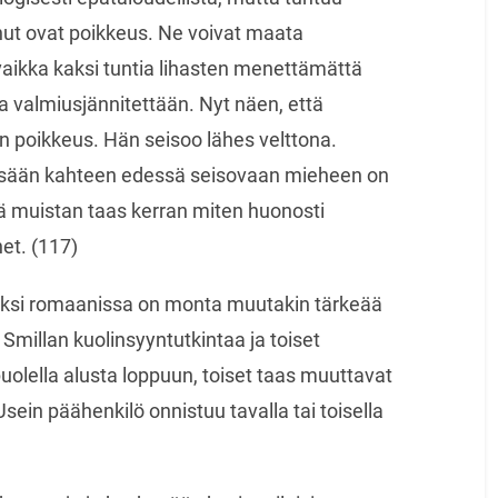
hut ovat poikkeus. Ne voivat maata
 vaikka kaksi tuntia lihasten menettämättä
 valmiusjännitettään. Nyt näen, että
poikkeus. Hän seisoo lähes velttona.
sään kahteen edessä seisovaan mieheen on
ttä muistan taas kerran miten huonosti
et. (117)
säksi romaanissa on monta muutakin tärkeää
 Smillan kuolinsyyntutkintaa ja toiset
puolella alusta loppuun, toiset taas muuttavat
ein päähenkilö onnistuu tavalla tai toisella