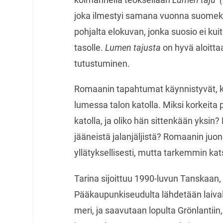
joka ilmestyi samana vuonna suomeks
pohjalta elokuvan, jonka suosio ei ku
tasolle.
Lumen tajusta
on hyvä aloitt
tutustuminen.
Romaanin tapahtumat käynnistyvät, k
lumessa talon katolla. Miksi korkeita
katolla, ja oliko hän sittenkään yksi
jääneistä jalanjäljistä? Romaanin juon
yllätyksellisesti, mutta tarkemmin kat
Tarina sijoittuu 1990-luvun Tanskaan
Pääkaupunkiseudulta lähdetään laival
meri, ja saavutaan lopulta Grönlantiin