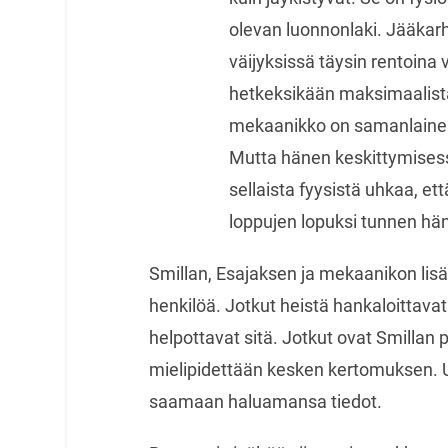
olevan luonnonlaki. Jääkar
väijyksissä täysin rentoina
hetkeksikään maksimaalista
mekaanikko on samanlainen 
Mutta hänen keskittymises
sellaista fyysistä uhkaa, e
loppujen lopuksi tunnen hän
Smillan, Esajaksen ja mekaanikon li
henkilöä. Jotkut heistä hankaloittavat
helpottavat sitä. Jotkut ovat Smillan 
mielipidettään kesken kertomuksen. Us
saamaan haluamansa tiedot.