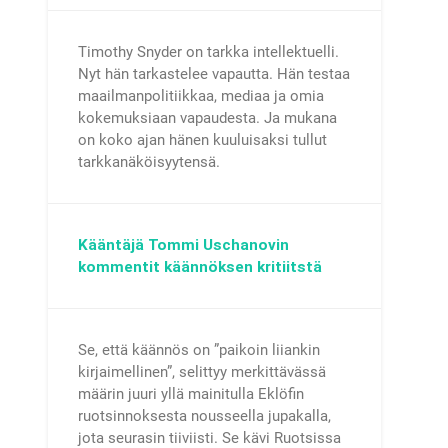
Timothy Snyder on tarkka intellektuelli.
Nyt hän tarkastelee vapautta. Hän testaa
maailmanpolitiikkaa, mediaa ja omia
kokemuksiaan vapaudesta. Ja mukana
on koko ajan hänen kuuluisaksi tullut
tarkkanäköisyytensä.
Kääntäjä Tommi Uschanovin
kommentit käännöksen kritiitstä
Se, että käännös on ”paikoin liiankin
kirjaimellinen”, selittyy merkittävässä
määrin juuri yllä mainitulla Eklöfin
ruotsinnoksesta nousseella jupakalla,
jota seurasin tiiviisti. Se kävi Ruotsissa