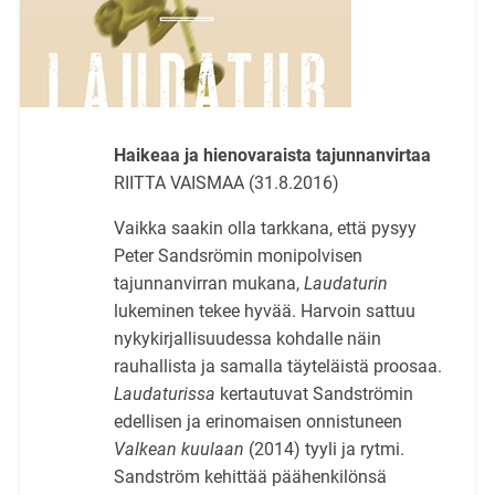
Haikeaa ja hienovaraista tajunnanvirtaa
RIITTA VAISMAA (31.8.2016)
Vaikka saakin olla tarkkana, että pysyy
Peter Sandsrömin monipolvisen
tajunnanvirran mukana,
Laudaturin
lukeminen tekee hyvää. Harvoin sattuu
nykykirjallisuudessa kohdalle näin
rauhallista ja samalla täyteläistä proosaa.
Laudaturissa
kertautuvat Sandströmin
edellisen ja erinomaisen onnistuneen
Valkean kuulaan
(2014) tyyli ja rytmi.
Sandström kehittää päähenkilönsä