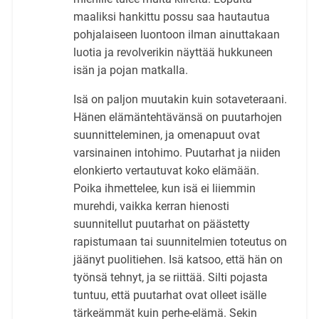
maaliksi hankittu possu saa hautautua
pohjalaiseen luontoon ilman ainuttakaan
luotia ja revolverikin näyttää hukkuneen
isän ja pojan matkalla.
Isä on paljon muutakin kuin sotaveteraani.
Hänen elämäntehtävänsä on puutarhojen
suunnitteleminen, ja omenapuut ovat
varsinainen intohimo. Puutarhat ja niiden
elonkierto vertautuvat koko elämään.
Poika ihmettelee, kun isä ei liiemmin
murehdi, vaikka kerran hienosti
suunnitellut puutarhat on päästetty
rapistumaan tai suunnitelmien toteutus on
jäänyt puolitiehen. Isä katsoo, että hän on
työnsä tehnyt, ja se riittää. Silti pojasta
tuntuu, että puutarhat ovat olleet isälle
tärkeämmät kuin perhe-elämä. Sekin