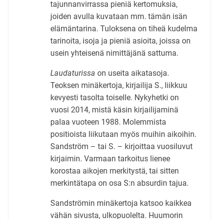
tajunnanvirrassa pieniä kertomuksia,
joiden avulla kuvataan mm. tämän isän
elämäntarina. Tuloksena on tiheä kudelma
tarinoita, isoja ja pieniä asioita, joissa on
usein yhteisenä nimittäjänä sattuma.
Laudaturissa
on useita aikatasoja.
Teoksen minäkertoja, kirjailija S., liikkuu
kevyesti tasolta toiselle. Nykyhetki on
vuosi 2014, mistä käsin kirjailijaminä
palaa vuoteen 1988. Molemmista
positioista liikutaan myös muihin aikoihin.
Sandström – tai S. – kirjoittaa vuosiluvut
kirjaimin. Varmaan tarkoitus lienee
korostaa aikojen merkitystä, tai sitten
merkintätapa on osa S:n absurdin tajua.
Sandströmin minäkertoja katsoo kaikkea
vähän sivusta, ulkopuolelta. Huumorin