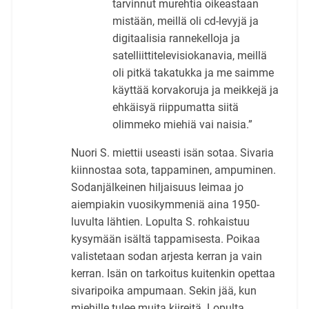
tarvinnut murehtia oikeastaan
mistään, meillä oli cd-levyjä ja
digitaalisia rannekelloja ja
satelliittitelevisiokanavia, meillä
oli pitkä takatukka ja me saimme
käyttää korvakoruja ja meikkejä ja
ehkäisyä riippumatta siitä
olimmeko miehiä vai naisia.”
Nuori S. miettii useasti isän sotaa. Sivaria
kiinnostaa sota, tappaminen, ampuminen.
Sodanjälkeinen hiljaisuus leimaa jo
aiempiakin vuosikymmeniä aina 1950-
luvulta lähtien. Lopulta S. rohkaistuu
kysymään isältä tappamisesta. Poikaa
valistetaan sodan arjesta kerran ja vain
kerran. Isän on tarkoitus kuitenkin opettaa
sivaripoika ampumaan. Sekin jää, kun
miehille tulee muita kiireitä. Lopulta