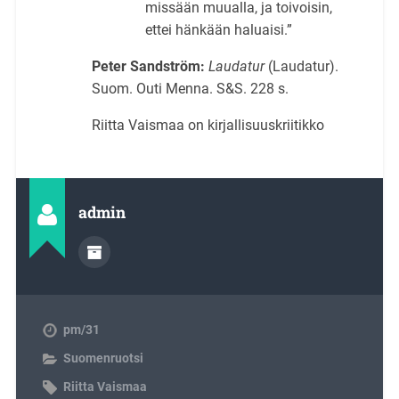
missään muualla, ja toivoisin,
ettei hänkään haluaisi.”
Peter Sandström:
Laudatur
(Laudatur).
Suom. Outi Menna. S&S. 228 s.
Riitta Vaismaa on kirjallisuuskriitikko
admin
pm/31
Suomenruotsi
Riitta Vaismaa