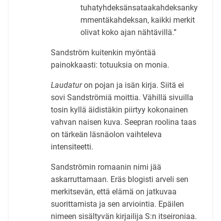
tuhatyhdeksänsataakahdeksanky
mmentäkahdeksan, kaikki merkit
olivat koko ajan nähtävillä.”
Sandström kuitenkin myöntää
painokkaasti: totuuksia on monia.
Laudatur
on pojan ja isän kirja. Siitä ei
sovi Sandströmiä moittia. Vähillä sivuilla
tosin kyllä äidistäkin piirtyy kokonainen
vahvan naisen kuva. Seepran roolina taas
on tärkeän läsnäolon vaihteleva
intensiteetti.
Sandströmin romaanin nimi jää
askarruttamaan. Eräs blogisti arveli sen
merkitsevän, että elämä on jatkuvaa
suorittamista ja sen arviointia. Epäilen
nimeen sisältyvän kirjailija S:n itseironiaa.