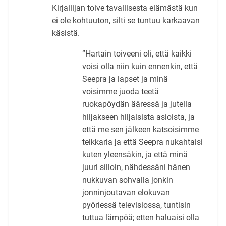
Kirjailijan toive tavallisesta elämästä kun
ei ole kohtuuton, silti se tuntuu karkaavan
käsistä.
”Hartain toiveeni oli, että kaikki
voisi olla niin kuin ennenkin, että
Seepra ja lapset ja minä
voisimme juoda teetä
ruokapöydän ääressä ja jutella
hiljakseen hiljaisista asioista, ja
että me sen jälkeen katsoisimme
telkkaria ja että Seepra nukahtaisi
kuten yleensäkin, ja että minä
juuri silloin, nähdessäni hänen
nukkuvan sohvalla jonkin
jonninjoutavan elokuvan
pyöriessä televisiossa, tuntisin
tuttua lämpöä; etten haluaisi olla