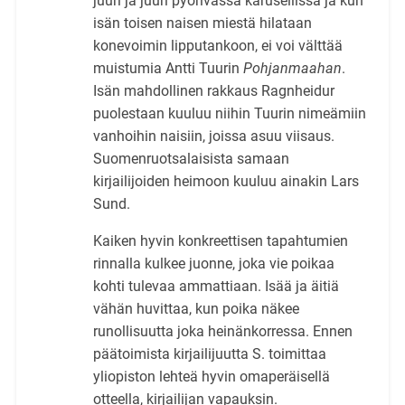
juuri ja juuri pyörivässä karusellissa ja kun
isän toisen naisen miestä hilataan
konevoimin lipputankoon, ei voi välttää
muistumia Antti Tuurin
Pohjanmaahan
.
Isän mahdollinen rakkaus Ragnheidur
puolestaan kuuluu niihin Tuurin nimeämiin
vanhoihin naisiin, joissa asuu viisaus.
Suomenruotsalaisista samaan
kirjailijoiden heimoon kuuluu ainakin Lars
Sund.
Kaiken hyvin konkreettisen tapahtumien
rinnalla kulkee juonne, joka vie poikaa
kohti tulevaa ammattiaan. Isää ja äitiä
vähän huvittaa, kun poika näkee
runollisuutta joka heinänkorressa. Ennen
päätoimista kirjailijuutta S. toimittaa
yliopiston lehteä hyvin omaperäisellä
otteella, kirjailijan vapauksin.