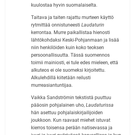
kuulostaa hyvin suomalaiselta.
Taitava ja taiten rajattu murteen käyttö
rytmittää onnistuneesti
Laudaturin
kerrontaa. Murre paikallistaa hienosti
lähtökohdaksi Keski-Pohjanmaan ja lisää
niin henkilöiden kuin koko teoksen
persoonallisuutta. Tässä suomennos
toimii mainiosti, ei tule edes mieleen, että
alkuteos ei ole suomeksi kirjoitettu.
Alkulehdillä kiitetään reilusti
murreasiantuntijaa.
Vaikka Sandströmin tekstistä puuttuu
pääosin pohjalainen uho,
Laudaturissa
hän asettuu pohjalaiskirjailijoiden
joukkoon. Kun raavaat miehet istuvat
kierros toisensa perään natisevassa ja