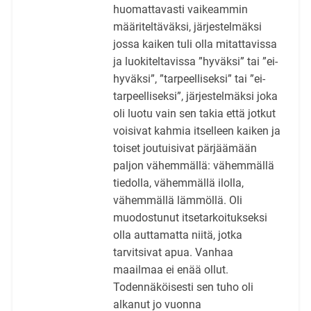
huomattavasti vaikeammin
määriteltäväksi, järjestelmäksi
jossa kaiken tuli olla mitattavissa
ja luokiteltavissa ”hyväksi” tai ”ei-
hyväksi”, ”tarpeelliseksi” tai ”ei-
tarpeelliseksi”, järjestelmäksi joka
oli luotu vain sen takia että jotkut
voisivat kahmia itselleen kaiken ja
toiset joutuisivat pärjäämään
paljon vähemmällä: vähemmällä
tiedolla, vähemmällä ilolla,
vähemmällä lämmöllä. Oli
muodostunut itsetarkoitukseksi
olla auttamatta niitä, jotka
tarvitsivat apua. Vanhaa
maailmaa ei enää ollut.
Todennäköisesti sen tuho oli
alkanut jo vuonna