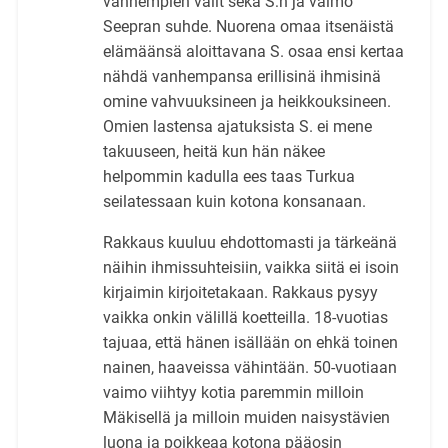
vanhempien välit sekä S:n ja vaimo
Seepran suhde. Nuorena omaa itsenäistä
elämäänsä aloittavana S. osaa ensi kertaa
nähdä vanhempansa erillisinä ihmisinä
omine vahvuuksineen ja heikkouksineen.
Omien lastensa ajatuksista S. ei mene
takuuseen, heitä kun hän näkee
helpommin kadulla ees taas Turkua
seilatessaan kuin kotona konsanaan.
Rakkaus kuuluu ehdottomasti ja tärkeänä
näihin ihmissuhteisiin, vaikka siitä ei isoin
kirjaimin kirjoitetakaan. Rakkaus pysyy
vaikka onkin välillä koetteilla. 18-vuotias
tajuaa, että hänen isällään on ehkä toinen
nainen, haaveissa vähintään. 50-vuotiaan
vaimo viihtyy kotia paremmin milloin
Mäkisellä ja milloin muiden naisystävien
luona ja poikkeaa kotona pääosin