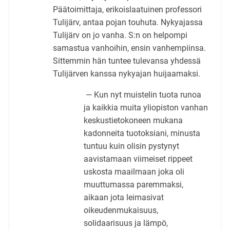
Päätoimittaja, erikoislaatuinen professori
Tulijärv, antaa pojan touhuta. Nykyajassa
Tulijärv on jo vanha. S:n on helpompi
samastua vanhoihin, ensin vanhempiinsa.
Sittemmin hän tuntee tulevansa yhdessä
Tulijärven kanssa nykyajan huijaamaksi.
— Kun nyt muistelin tuota runoa
ja kaikkia muita yliopiston vanhan
keskustietokoneen mukana
kadonneita tuotoksiani, minusta
tuntuu kuin olisin pystynyt
aavistamaan viimeiset rippeet
uskosta maailmaan joka oli
muuttumassa paremmaksi,
aikaan jota leimasivat
oikeudenmukaisuus,
solidaarisuus ja lämpö,