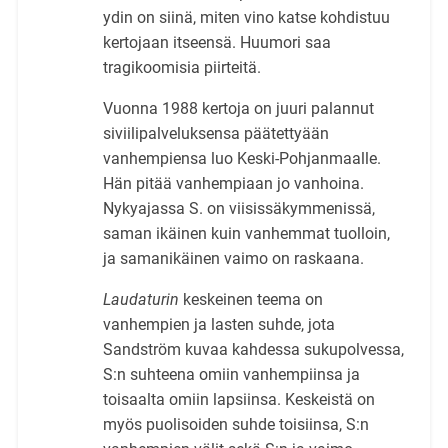
ydin on siinä, miten vino katse kohdistuu
kertojaan itseensä. Huumori saa
tragikoomisia piirteitä.
Vuonna 1988 kertoja on juuri palannut
siviilipalveluksensa päätettyään
vanhempiensa luo Keski-Pohjanmaalle.
Hän pitää vanhempiaan jo vanhoina.
Nykyajassa S. on viisissäkymmenissä,
saman ikäinen kuin vanhemmat tuolloin,
ja samanikäinen vaimo on raskaana.
Laudaturin
keskeinen teema on
vanhempien ja lasten suhde, jota
Sandström kuvaa kahdessa sukupolvessa,
S:n suhteena omiin vanhempiinsa ja
toisaalta omiin lapsiinsa. Keskeistä on
myös puolisoiden suhde toisiinsa, S:n