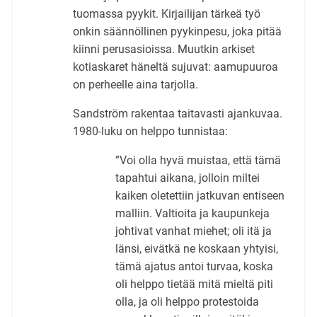
tuomassa pyykit. Kirjailijan tärkeä työ
onkin säännöllinen pyykinpesu, joka pitää
kiinni perusasioissa. Muutkin arkiset
kotiaskaret häneltä sujuvat: aamupuuroa
on perheelle aina tarjolla.
Sandström rakentaa taitavasti ajankuvaa.
1980-luku on helppo tunnistaa:
”Voi olla hyvä muistaa, että tämä
tapahtui aikana, jolloin miltei
kaiken oletettiin jatkuvan entiseen
malliin. Valtioita ja kaupunkeja
johtivat vanhat miehet; oli itä ja
länsi, eivätkä ne koskaan yhtyisi,
tämä ajatus antoi turvaa, koska
oli helppo tietää mitä mieltä piti
olla, ja oli helppo protestoida