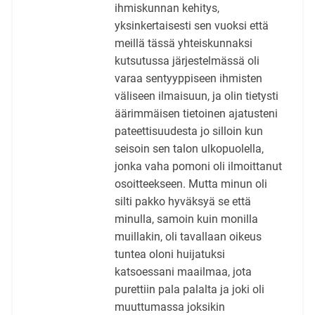
ihmiskunnan kehitys,
yksinkertaisesti sen vuoksi että
meillä tässä yhteiskunnaksi
kutsutussa järjestelmässä oli
varaa sentyyppiseen ihmisten
väliseen ilmaisuun, ja olin tietysti
äärimmäisen tietoinen ajatusteni
pateettisuudesta jo silloin kun
seisoin sen talon ulkopuolella,
jonka vaha pomoni oli ilmoittanut
osoitteekseen. Mutta minun oli
silti pakko hyväksyä se että
minulla, samoin kuin monilla
muillakin, oli tavallaan oikeus
tuntea oloni huijatuksi
katsoessani maailmaa, jota
purettiin pala palalta ja joki oli
muuttumassa joksikin