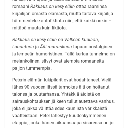
romaani
Rakkaus on kesy eläin
ottaa raaminsa
kirjailijan omasta elämästä, mutta taitava kirjailija
hämmentelee autofiktiota niin, että kaikki onkin –
mitäpä muuta kuin fiktiota.
Rakkaus on kesy eläin
on
Valkean kuulaan
,
Laudaturin
ja
Äiti marraskuun
tapaan nostalginen
ja lempeän humoristinen. Tällä kertaa tunnelma on
melankolinen, sävyt ovat aiempia romaaneita
paljon tummempia.
Peterin elämän tukipilarit ovat horjahtaneet. Vielä
lähes 90 vuoden iässä tarmokas äiti on hoitanut
talonsa ja puutarhansa. Yhtäkkiä äidistä on
sairauskohtauksen jälkeen tullut autettava vanhus,
joka ei jaksa välittää edes kauniista värikkäistä
vaatteistaan. Peter lähestyy kuudenkymmenen
etappia, jonka hänen aikaansaapa sisarensa on jo