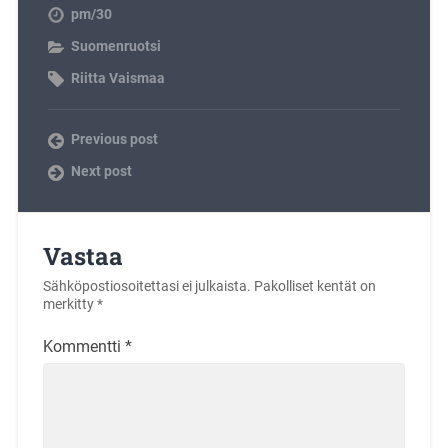
pm/30
Suomenruotsi
Riitta Vaismaa
Previous post
Next post
Vastaa
Sähköpostiosoitettasi ei julkaista.
Pakolliset kentät on
merkitty
*
Kommentti
*