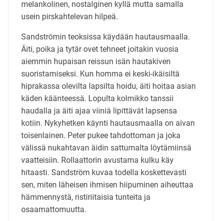
melankolinen, nostalginen kyllä mutta samalla
usein pirskahtelevan hilpeä.
Sandströmin teoksissa käydään hautausmaalla.
Äiti, poika ja tytär ovet tehneet joitakin vuosia
aiemmin hupaisan reissun isän hautakiven
suoristamiseksi. Kun homma ei keski-ikäisiltä
hiprakassa olevilta lapsilta hoidu, äiti hoitaa asian
käden käänteessä. Lopulta kolmikko tanssii
haudalla ja äiti ajaa viiniä lipittävät lapsensa
kotiin. Nykyhetken käynti hautausmaalla on aivan
toisenlainen. Peter pukee tahdottoman ja joka
välissä nukahtavan äidin sattumalta löytämiinsä
vaatteisiin. Rollaattorin avustama kulku käy
hitaasti. Sandström kuvaa todella koskettevasti
sen, miten läheisen ihmisen hiipuminen aiheuttaa
hämmennystä, ristiriitaisia tunteita ja
osaamattomuutta.