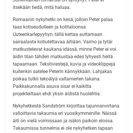
itsekään tiedä, mitä haluaa.
Romaanin nykyhetki on kesä, jolloin Peter palaa
taas kotiseudulleen ja kotitaloonsa
Uuteenkarlepyyhyn, tällä kertaa auttamaan
sairaalasta kotiutettavaa äitiään. Vaimo ja tytär
matkustelevat kaukana idässä, minne Peter ei voi
äidin tilan tähden matkustaa edes lyhyesti heitä
tapaamaan. Tekstiviestejä, kuvia ja videoklippejä
kuitenkin satelee Peterin kännykkään. Lahjakas
poikaa tutkii tekoälyä valtamerten takana.
Paikkakunnalla asuva sisar ei kaikilta
projekteiltaan ehdi yksin äidistä huolehtia.
Nykyhetkestä Sandström kirjoittaa tajunnanvirtana
valloittavia takaumia eri vuosikymmenille. Näissä
äiti on vielä voimissaan ja isäkin paikoin elossa.
Takaumissa tunnelma ei ole nykyhetken tapaan