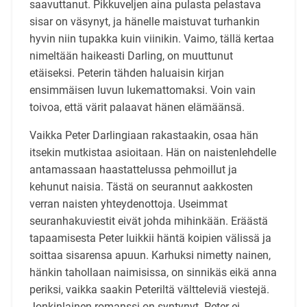
saavuttanut. Pikkuveljen aina pulasta pelastava
sisar on väsynyt, ja hänelle maistuvat turhankin
hyvin niin tupakka kuin viinikin. Vaimo, tällä kertaa
nimeltään haikeasti Darling, on muuttunut
etäiseksi. Peterin tähden haluaisin kirjan
ensimmäisen luvun lukemattomaksi. Voin vain
toivoa, että värit palaavat hänen elämäänsä.
Vaikka Peter Darlingiaan rakastaakin, osaa hän
itsekin mutkistaa asioitaan. Hän on naistenlehdelle
antamassaan haastattelussa pehmoillut ja
kehunut naisia. Tästä on seurannut aakkosten
verran naisten yhteydenottoja. Useimmat
seuranhakuviestit eivät johda mihinkään. Eräästä
tapaamisesta Peter luikkii häntä koipien välissä ja
soittaa sisarensa apuun. Karhuksi nimetty nainen,
hänkin tahollaan naimisissa, on sinnikäs eikä anna
periksi, vaikka saakin Peteriltä vältteleviä viestejä.
Jonkinlainen romanssi on syntynyt. Peter ei