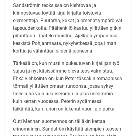
Sandströmin teoksissa on kiehtovaa ja
kiinnostavaa löytää kirja kirjalta toistuvia
elementtejä. Puutarha, kukat ja omenat ympäröivät
lapsuudenkotia. Päähenkilö kaatuu yllättäen pitkin
pituuttaan. Jäätelö maistuu. Ajellaan ympäriinsa
keskistä Pohjanmaata, nykyhetkessä jopa ilman
korttia ja vähintään siideriä juoneena.
Tärkeää on, kun mustiin pukeutuvan kirjailijan työ
sujuu ja nyt käsissämme oleva teos valmistuu.
Ehkä viehkointa on, kun Peter tässäkin romaanissa
törmää yllättäen omaan runoonsa, jossa syksy
tulee aina vain aikaisemmin ja jopa useammin
kuin kerran vuodessa. Peterin sydämessä
läikähtää, kun runon on lukenut nuori, ujo poika.
Outi Mennan suomennos on tälläkin kertaa
erinomainen. Sandström käyttää aiempien teosten