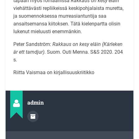
tapaan myös romaanissa
Rakkaus on kesy eläin
viehättävästi repliikeissä keskipohjalaista muretta,
ja suomennoksessa murreasiantuntija saa
ansaitsemansa kiitoksen. Tätä kielenpartta olisin
lukenut mieluusti enemmänkin.
Peter Sandström:
Rakkaus on kesy eläin (Kärleken
är ett tamdjur)
. Suom. Outi Menna. S&S 2020. 204
s.
Riitta Vaismaa on kirjallisuuskriitikko
admin