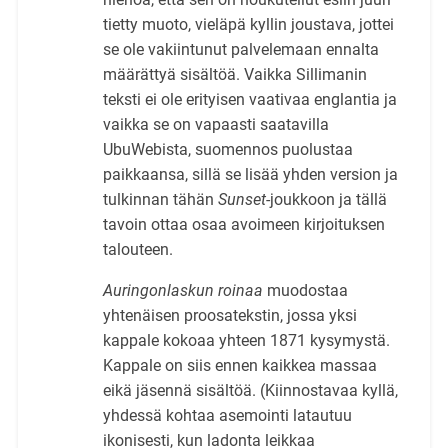
tietty muoto, vieläpä kyllin joustava, jottei
se ole vakiintunut palvelemaan ennalta
määrättyä sisältöä. Vaikka Sillimanin
teksti ei ole erityisen vaativaa englantia ja
vaikka se on vapaasti saatavilla
UbuWebista, suomennos puolustaa
paikkaansa, sillä se lisää yhden version ja
tulkinnan tähän
Sunset
-joukkoon ja tällä
tavoin ottaa osaa avoimeen kirjoituksen
talouteen.
Auringonlaskun roinaa
muodostaa
yhtenäisen proosatekstin, jossa yksi
kappale kokoaa yhteen 1871 kysymystä.
Kappale on siis ennen kaikkea massaa
eikä jäsennä sisältöä. (Kiinnostavaa kyllä,
yhdessä kohtaa asemointi latautuu
ikonisesti, kun ladonta leikkaa