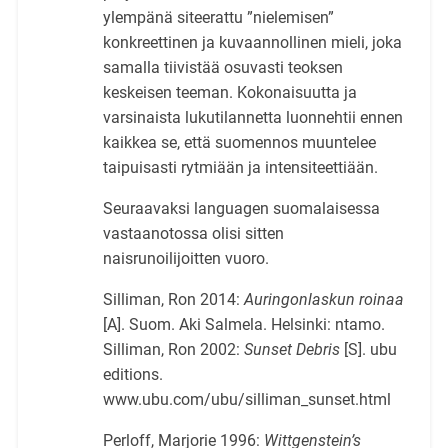
ylempänä siteerattu ”nielemisen”
konkreettinen ja kuvaannollinen mieli, joka
samalla tiivistää osuvasti teoksen
keskeisen teeman. Kokonaisuutta ja
varsinaista lukutilannetta luonnehtii ennen
kaikkea se, että suomennos muuntelee
taipuisasti rytmiään ja intensiteettiään.
Seuraavaksi languagen suomalaisessa
vastaanotossa olisi sitten
naisrunoilijoitten vuoro.
Silliman, Ron 2014:
Auringonlaskun roinaa
[A]. Suom. Aki Salmela. Helsinki: ntamo.
Silliman, Ron 2002:
Sunset Debris
[S]. ubu
editions.
www.ubu.com/ubu/silliman_sunset.html
Perloff, Marjorie 1996:
Wittgenstein’s