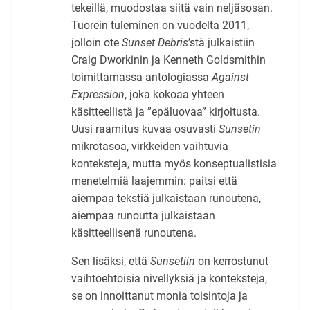
tekeillä, muodostaa siitä vain neljäsosan.
Tuorein tuleminen on vuodelta 2011,
jolloin ote
Sunset Debris
’stä julkaistiin
Craig Dworkinin ja Kenneth Goldsmithin
toimittamassa antologiassa
Against
Expression
, joka kokoaa yhteen
käsitteellistä ja ”epäluovaa” kirjoitusta.
Uusi raamitus kuvaa osuvasti
Sunsetin
mikrotasoa, virkkeiden vaihtuvia
konteksteja, mutta myös konseptualistisia
menetelmiä laajemmin: paitsi että
aiempaa tekstiä julkaistaan runoutena,
aiempaa runoutta julkaistaan
käsitteellisenä runoutena.
Sen lisäksi, että
Sunsetiin
on kerrostunut
vaihtoehtoisia nivellyksiä ja konteksteja,
se on innoittanut monia toisintoja ja