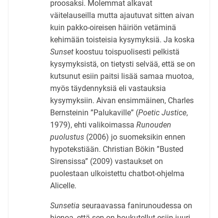
proosaksi. Molemmat alkavat
väitelauseilla mutta ajautuvat sitten aivan
kuin pakko-oireisen häiriön vetäminä
kehimään toisteisia kysymyksiä. Ja koska
Sunset
koostuu toispuolisesti pelkistä
kysymyksistä, on tietysti selvää, että se on
kutsunut esiin paitsi lisää samaa muotoa,
myös täydennyksiä eli vastauksia
kysymyksiin. Aivan ensimmäinen, Charles
Bernsteinin ”Palukaville” (
Poetic Justice
,
1979), ehti valikoimassa
Runouden
puolustus
(2006) jo suomeksikin ennen
hypotekstiään. Christian Bökin ”Busted
Sirensissa” (2009) vastaukset on
puolestaan ulkoistettu chatbot-ohjelma
Alicelle.
Sunsetia
seuraavassa fanirunoudessa on
hienoa, että sen on houkutellut esiin juuri