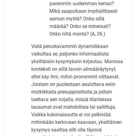
paremmin uudemman kerran?
Mikä saapuikaan implisiittisesti
aamun myötä? Onko sillä
määrää? Onko se mineraali?
Onko niitä monta? (A, 26.)
Vielä perustavammin dynamiikkaan
vaikuttaa se, paljonko informaatiota
yksittäisiin kysymyksiin kirjautuu. Monissa
konteksti on sillä tavoin alimääräytynyt,
ettei käy ilmi, mihin pronominit viittaavat.
Joistain on puolestaan seulottava esiin
mutkikkaita presuppositioita ja joitain
luettava sen nojalla, missä tilanteissa
lausumat ovat mahdollisia tai sallittuja.
Vaikka kokonaisuutta ei voi pelkistää
mihinkään kertovaan kaavaan, yksittäinen
kysymys saattaa silti olla täynnä