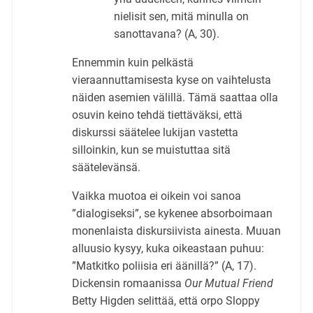
nielisit sen, mitä minulla on
sanottavana? (A, 30).
Ennemmin kuin pelkästä
vieraannuttamisesta kyse on vaihtelusta
näiden asemien välillä. Tämä saattaa olla
osuvin keino tehdä tiettäväksi, että
diskurssi säätelee lukijan vastetta
silloinkin, kun se muistuttaa sitä
säätelevänsä.
Vaikka muotoa ei oikein voi sanoa
”dialogiseksi”, se kykenee absorboimaan
monenlaista diskursiivista ainesta. Muuan
alluusio kysyy, kuka oikeastaan puhuu:
”Matkitko poliisia eri äänillä?” (A, 17).
Dickensin romaanissa
Our Mutual Friend
Betty Higden selittää, että orpo Sloppy