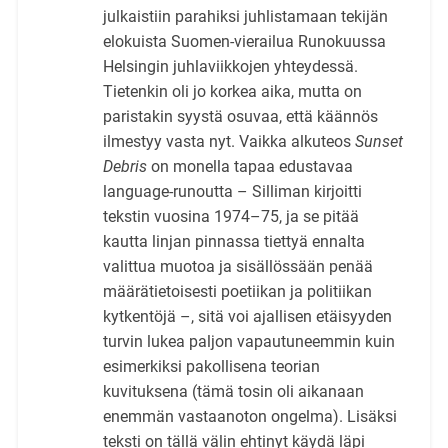
julkaistiin parahiksi juhlistamaan tekijän
elokuista Suomen-vierailua Runokuussa
Helsingin juhlaviikkojen yhteydessä.
Tietenkin oli jo korkea aika, mutta on
paristakin syystä osuvaa, että käännös
ilmestyy vasta nyt. Vaikka alkuteos
Sunset
Debris
on monella tapaa edustavaa
language-runoutta – Silliman kirjoitti
tekstin vuosina 1974–75, ja se pitää
kautta linjan pinnassa tiettyä ennalta
valittua muotoa ja sisällössään penää
määrätietoisesti poetiikan ja politiikan
kytkentöjä –, sitä voi ajallisen etäisyyden
turvin lukea paljon vapautuneemmin kuin
esimerkiksi pakollisena teorian
kuvituksena (tämä tosin oli aikanaan
enemmän vastaanoton ongelma). Lisäksi
teksti on tällä välin ehtinyt käydä läpi