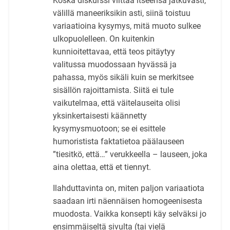
Koska diskurssi viittaa itseensä jatkuvasti,
välillä maneeriksikin asti, siinä toistuu
variaatioina kysymys, mitä muoto sulkee
ulkopuolelleen. On kuitenkin
kunnioitettavaa, että teos pitäytyy
valitussa muodossaan hyvässä ja
pahassa, myös sikäli kuin se merkitsee
sisällön rajoittamista. Siitä ei tule
vaikutelmaa, että väitelauseita olisi
yksinkertaisesti käännetty
kysymysmuotoon; se ei esittele
humoristista faktatietoa päälauseen
”tiesitkö, että…” verukkeella – lauseen, joka
aina olettaa, että et tiennyt.
Ilahduttavinta on, miten paljon variaatiota
saadaan irti näennäisen homogeenisesta
muodosta. Vaikka konsepti käy selväksi jo
ensimmäiseltä sivulta (tai vielä