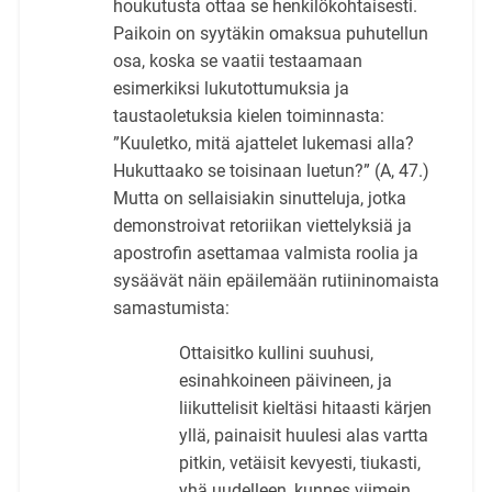
houkutusta ottaa se henkilökohtaisesti.
Paikoin on syytäkin omaksua puhutellun
osa, koska se vaatii testaamaan
esimerkiksi lukutottumuksia ja
taustaoletuksia kielen toiminnasta:
”Kuuletko, mitä ajattelet lukemasi alla?
Hukuttaako se toisinaan luetun?” (A, 47.)
Mutta on sellaisiakin sinutteluja, jotka
demonstroivat retoriikan viettelyksiä ja
apostrofin asettamaa valmista roolia ja
sysäävät näin epäilemään rutiininomaista
samastumista:
Ottaisitko kullini suuhusi,
esinahkoineen päivineen, ja
liikuttelisit kieltäsi hitaasti kärjen
yllä, painaisit huulesi alas vartta
pitkin, vetäisit kevyesti, tiukasti,
yhä uudelleen, kunnes viimein