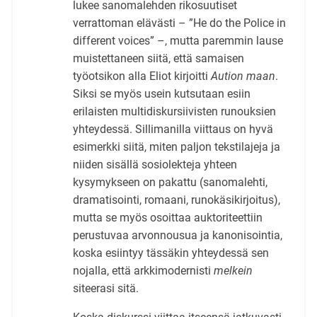
lukee sanomalehden rikosuutiset
verrattoman elävästi – ”He do the Police in
different voices” –, mutta paremmin lause
muistettaneen siitä, että samaisen
työotsikon alla Eliot kirjoitti
Aution maan
.
Siksi se myös usein kutsutaan esiin
erilaisten multidiskursiivisten runouksien
yhteydessä. Sillimanilla viittaus on hyvä
esimerkki siitä, miten paljon tekstilajeja ja
niiden sisällä sosiolekteja yhteen
kysymykseen on pakattu (sanomalehti,
dramatisointi, romaani, runokäsikirjoitus),
mutta se myös osoittaa auktoriteettiin
perustuvaa arvonnousua ja kanonisointia,
koska esiintyy tässäkin yhteydessä sen
nojalla, että arkkimodernisti
melkein
siteerasi sitä.