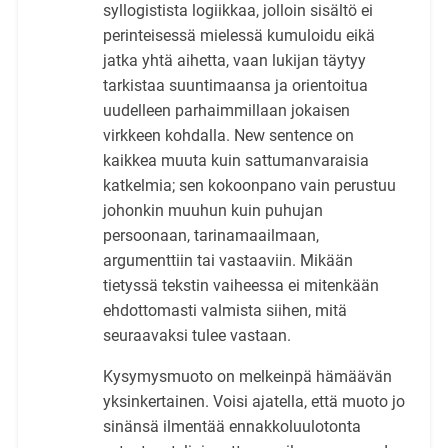
syllogistista logiikkaa, jolloin sisältö ei
perinteisessä mielessä kumuloidu eikä
jatka yhtä aihetta, vaan lukijan täytyy
tarkistaa suuntimaansa ja orientoitua
uudelleen parhaimmillaan jokaisen
virkkeen kohdalla. New sentence on
kaikkea muuta kuin sattumanvaraisia
katkelmia; sen kokoonpano vain perustuu
johonkin muuhun kuin puhujan
persoonaan, tarinamaailmaan,
argumenttiin tai vastaaviin. Mikään
tietyssä tekstin vaiheessa ei mitenkään
ehdottomasti valmista siihen, mitä
seuraavaksi tulee vastaan.
Kysymysmuoto on melkeinpä hämäävän
yksinkertainen. Voisi ajatella, että muoto jo
sinänsä ilmentää ennakkoluulotonta