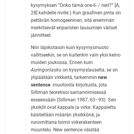
kysymyksen ”Onko tämä one-li- / neri?” [A,
28] kahdelle riville.) Kun graafinen pinta on
pettävän homogeeninen, sitä enemmän
merkitsevät eriparisten lausumien väliset
jännitteet.
Niin läpikotaisin kuin kysymysmuoto
vallitseekin, se on kuitenkin vain yksi keino
muiden joukossa. Ennen kuin
Auringonlasku
on kysymyslauseita, se on
ylipäätään virkkeitä, tarkemmin
new
sentence
-muotoista kirjoitusta, jota
Silliman teoretisoi samannimisessä
esseessään (Silliman 1987, 63–93). Sen
yksiköt ovat kappale ja virke. Kappaletta
käsitellään määrän yksikkönä, ja
runomittana toimii virkerakenteen
muuntelu. New sentence väistää