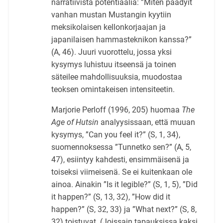
narratiivista potentiaalia: ”Miten päädyit
vanhan mustan Mustangin kyytiin
meksikolaisen kellonkorjaajan ja
japanilaisen hammasteknikon kanssa?”
(A, 46). Juuri vuorottelu, jossa yksi
kysymys luhistuu itseensä ja toinen
säteilee mahdollisuuksia, muodostaa
teoksen omintakeisen intensiteetin.
Marjorie Perloff (1996, 205) huomaa
The
Age of Hutsin
analyysissaan, että muuan
kysymys, ”Can you feel it?” (S, 1, 34),
suomennoksessa ”Tunnetko sen?” (A, 5,
47), esiintyy kahdesti, ensimmäisenä ja
toiseksi viimeisenä. Se ei kuitenkaan ole
ainoa. Ainakin ”Is it legible?” (S, 1, 5), ”Did
it happen?” (S, 13, 32), ”How did it
happen?” (S, 32, 33) ja ”What next?” (S, 8,
32) toistuvat. (Joissain tapauksissa kaksi