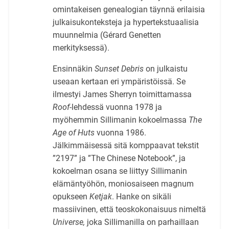
omintakeisen genealogian täynnä erilaisia
julkaisukonteksteja ja hypertekstuaalisia
muunnelmia (Gérard Genetten
merkityksessä).
Ensinnäkin
Sunset Debris
on julkaistu
useaan kertaan eri ympäristöissä. Se
ilmestyi James Sherryn toimittamassa
Roof-
lehdessä vuonna 1978 ja
myöhemmin Sillimanin kokoelmassa
The
Age of Huts
vuonna 1986.
Jälkimmäisessä sitä komppaavat tekstit
”2197” ja ”The Chinese Notebook”, ja
kokoelman osana se liittyy Sillimanin
elämäntyöhön, moniosaiseen magnum
opukseen
Ketjak
. Hanke on sikäli
massiivinen, että teoskokonaisuus nimeltä
Universe,
joka Sillimanilla on parhaillaan