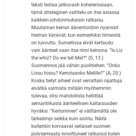
teksti testaa jatkuvasti koherenssiaan,
tämä strateginen vaihtelu on itse asiassa
kaikkein johdonmukaisin ratkaisu.
Muutaman kerran äänentoiston nyanssit
hieman kärsivät, kun esimerkiksi riimeistä
on luovuttu. Sunsetissa eivät kertaudu
vain äänteet vaan itse riimi keinona: ”Is Liz
the whiz? Do we tell Mel?” (S, 13.)
Suomennos jää vähän puolitiehen: “Onko
Lissu hissu? Kerrotaanko Melille?” (A, 20.)
Koska tietyt aiheet ovat verrattain rajattuja
eivätkä valmista mitään myöhemmin
tulevaa, olisi mahdollista hellittää
semantiikasta äänteellisen kaltaisuuden
hyväksi. ”Kertominen” ei välttämättä ole
tärkeämpi seikka kuin sointu. Näitä
kuitenkin korvaavat sellaiset suomen
polysemiasta innoittuneet ratkaisut kuten