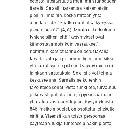
eetosta, uteliaisuutta maailman runsauden
äärellä. Se sallii tarkentaa kaikenlaisiin
pieniin ilmiöihin, koska mitään yhtä
aihetta ei ole: ”Saatko nautintoa kylvyssä
pieremisestä?” (A, 6). Muoto ei kuitenkaan
tyhjene siihen, että ”kysymykset ovat
kiinnostavampia kuin vastaukset”.
Kommunikaatiotilanne on perustavalla
tavalla outo ja epäluonnollinen juuri siksi,
että tekstissä on pelkkiä kysymyksiä eikä
lainkaan vastauksia. Se ei siis voi toimia
keskusteluna. Samalla se kuitenkin
tavoittelee konatiivista funktiota, turvautuu
jatkuvasti puhutteluun ja pyrkii saamaan
yhteyden vastaanottajaan. Kysymyksistä
846, melkein puolet, on osoitettu jollekulle
sinälle. Yleensä kun toista persoonaa
käytetään, lukija tuntenee ainakin pientä