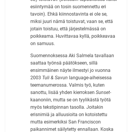
esiintymää on tosin suomennettu eri
tavoin). Ehkä kiinnostavinta ei ole se,
miksi juuri nämä toistuvat, vaan se, että
jotain toistuu, että järjestelmässä on
poikkeama. Huvittavaa kyllä, poikkeavaa
on samuus.
Suomennoksessa Aki Salmela tavallaan
saattaa työnsä päätökseen, sillä
ensimmäinen näyte ilmestyi jo vuonna
2003
Tuli & Savun
language-aiheisessa
teemanumerossa. Valmis työ, kuten
sanottu, lisää yhden kierroksen
Sunset
-
kaanoniin, mutta se on tyylikästä työtä
myös tekstipinnan tasolla. Joitakin
erisnimiä ja alluusioita on kotoistettu
mutta esimerkiksi San Franciscon
paikannimet säilytetty ennallaan. Koska