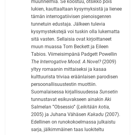
muunnelmia. Se koostuu, otsikko pois
lukien, kauttaaltaan kysymyksistä ja lienee
tämän interrogatiivisen pienoisgenren
tunnetuin edustaja. Jälkeen tulevia
kysymystekstejä voi tuskin olla lukematta
sitä vasten. Sellaisia ovat kirjoittaneet
muun muassa Tom Beckett ja Eileen
Tabios. Viimeisimpänä Padgett Powellin
The Interrogative Mood. A Novel?
(2009)
yltyy romaanin mittaiseksi ja kasaa
kulttuurista triviaa eräänlaisen parodisen
persoonallisuustestin muottiin.
Suomalaisessa kirjallisuudessa
Sunsetin
tunnustavat esikuvakseen ainakin Aki
Salmelan ”Obsessio” (
Leikitään kotia,
2005) ja Juhana Vähäsen
Kakadu
(2007).
Edellinen on runokokoelmassa julkaistu
sarja, jälkimmäinen taas luokiteltu