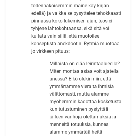
todennäköisemmin maine käy kirjan
edellä) ja vaikka se pysyttelee tehokkaasti
pinnassa koko lukemisen ajan, teos ei
tyhjene lähtökohtaansa, eikä sitä voi
kuitata vain sillä, että muotoilee
konseptista anekdootin. Rytmiä muotoaa
jo virkkeen pituus:
Millaista on elää leirintäalueella?
Miten montaa asiaa voit ajatella
unessa? Eikö olekin niin, että
ymmärrämme vieraita ihmisiä
välittömästi, mutta alamme
myöhemmin kadottaa kosketusta
kun tutustuminen pystyttää
jälleen vanhoja olettamuksia ja
menneitä totuuksia, kunnes
alamme ymmärtää heitä