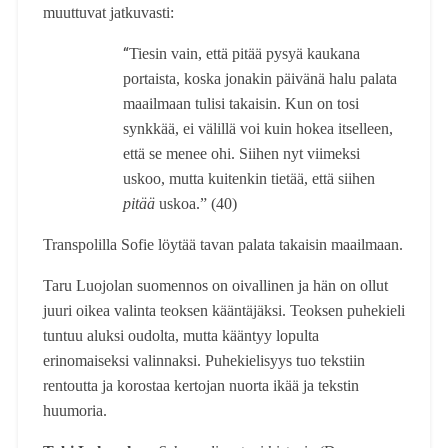
muuttuvat jatkuvasti:
“
Tiesin vain, että pitää pysyä kaukana
portaista, koska jonakin päivänä halu palata
maailmaan tulisi takaisin. Kun on tosi
synkkää, ei välillä voi kuin hokea itselleen,
että se menee ohi. Siihen nyt viimeksi
uskoo, mutta kuitenkin tietää, että siihen
pitää
uskoa.” (40)
Transpolilla Sofie löytää tavan palata takaisin maailmaan.
Taru Luojolan suomennos on oivallinen ja hän on ollut
juuri oikea valinta teoksen kääntäjäksi. Teoksen puhekieli
tuntuu aluksi oudolta, mutta kääntyy lopulta
erinomaiseksi valinnaksi. Puhekielisyys tuo tekstiin
rentoutta ja korostaa kertojan nuorta ikää ja tekstin
huumoria.