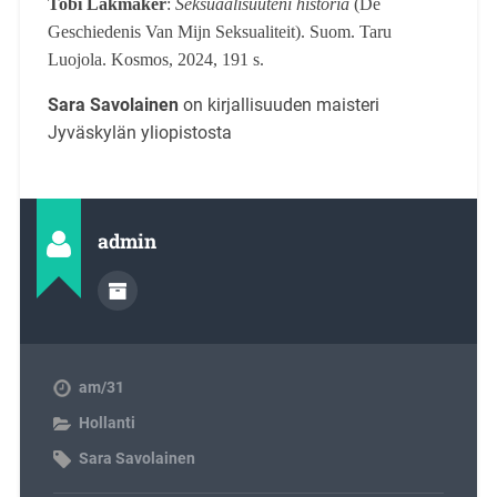
Tobi Lakmaker
:
Seksuaalisuuteni historia
(De
Geschiedenis Van Mijn Seksualiteit). Suom. Taru
Luojola. Kosmos, 2024, 191 s.
Sara Savolainen
on kirjallisuuden maisteri
Jyväskylän yliopistosta
admin
am/31
Hollanti
Sara Savolainen