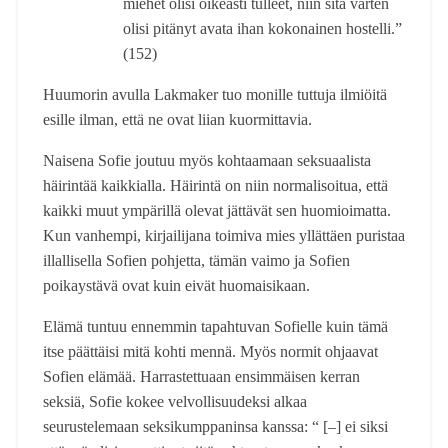
miehet olisi oikeasti tulleet, niin sitä varten
olisi pitänyt avata ihan kokonainen hostelli.”
(152)
Huumorin avulla Lakmaker tuo monille tuttuja ilmiöitä
esille ilman, että ne ovat liian kuormittavia.
Naisena Sofie joutuu myös kohtaamaan seksuaalista
häirintää kaikkialla. Häirintä on niin normalisoitua, että
kaikki muut ympärillä olevat jättävät sen huomioimatta.
Kun vanhempi, kirjailijana toimiva mies yllättäen puristaa
illallisella Sofien pohjetta, tämän vaimo ja Sofien
poikaystävä ovat kuin eivät huomaisikaan.
Elämä tuntuu ennemmin tapahtuvan Sofielle kuin tämä
itse päättäisi mitä kohti mennä. Myös normit ohjaavat
Sofien elämää. Harrastettuaan ensimmäisen kerran
seksiä, Sofie kokee velvollisuudeksi alkaa
seurustelemaan seksikumppaninsa kanssa: “ [–] ei siksi