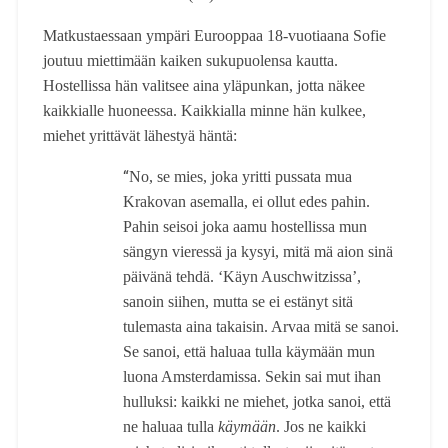
Matkustaessaan ympäri Eurooppaa 18-vuotiaana Sofie
joutuu miettimään kaiken sukupuolensa kautta.
Hostellissa hän valitsee aina yläpunkan, jotta näkee
kaikkialle huoneessa. Kaikkialla minne hän kulkee,
miehet yrittävät lähestyä häntä:
“
No, se mies, joka yritti pussata mua
Krakovan asemalla, ei ollut edes pahin.
Pahin seisoi joka aamu hostellissa mun
sängyn vieressä ja kysyi, mitä mä aion sinä
päivänä tehdä. ‘Käyn Auschwitzissa’,
sanoin siihen, mutta se ei estänyt sitä
tulemasta aina takaisin. Arvaa mitä se sanoi.
Se sanoi, että haluaa tulla käymään mun
luona Amsterdamissa. Sekin sai mut ihan
hulluksi: kaikki ne miehet, jotka sanoi, että
ne haluaa tulla
käymään
. Jos ne kaikki