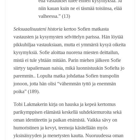
että vastaukset tulee ennen kysymyksiä. Ja
niin kauan kuin ne ei täsmää toisiinsa, elää
valheessa.” (13)
Seksuaalisuuteni historia
kertoo Sofien matkasta
vastausten ja kysymysten selvittelyn parissa. Hän löytää
pikkuhiljaa vastauksiaan, mutta ei ymmärrä kysyä oikeita
kysymyksiä. Sofie aloittaa nuorena miesten deittailun,
mistä ei tule yhtään mitään. Parin miehen jälkeen Sofie
siirtyy tapailemaan naisia, mikä luonnistuukin Sofielta jo
paremmin.. Lopulta matka johdattaa Sofien transpolin
jonoon, jotta hän olisi “vähemmän tyttö ja enemmän
poika” (189).
Tobi Lakmakerin kirja on hauska ja kepeä kertomus
parikymppisen elämästä keskellä suhdekiemuroita sekä
oman identiteetin ja paikan etsimistä. Vaikka sävy on
humoristinen ja kevyt, teemoja käsitellään myös
yksinäisyyden ja menetysten kautta. Nuoruudessa oman