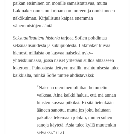
paikan etsiminen on monille samaistuttavaa, mutta
Lakmaker onnistuu tarjoamaan tuoreen ja onnistuneen
näkökulman. Kirjallisuus kaipaa enemmän
vähemmistöjen ääntä.
Seksuaalisuuteni historia
tarjoaa Sofien pohdintaa
seksuaalisuudesta ja sukupuolesta. Lakmaker kuvaa
hienosti millaista on kasvaa naiseksi nyky-
yhteiskunnassa, jossa naiset yritetään sulloa ahtaaseen
lokeroon. Painostusta tiettyyn malliin mahtumisesta tulee
kaikkialta, minkä Sofie tuntee ahdistavaksi:
“
Naisena oleminen oli ihan hemmetin
vaikeaa. Aina kaikki halusi, että mä annan
hiusten kasvaa pitkiksi. Ei sitä tietenkään
ääneen sanottu, mutta jos joku halutaan
pakottaa tekemään jotakin, niin ei siihen
sanoja käytetä. Asia tulee kyllä muutenkin
selväksi.” (12)