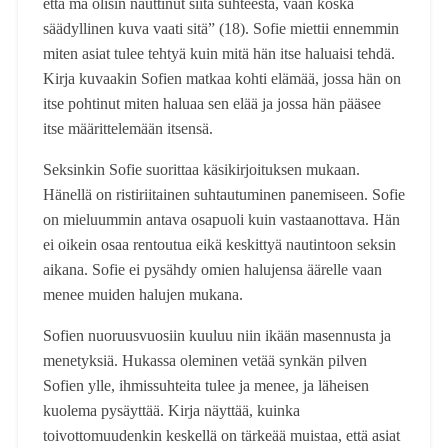
että mä olisin nauttinut siitä suhteesta, vaan koska
säädyllinen kuva vaati sitä” (18). Sofie miettii ennemmin
miten asiat tulee tehtyä kuin mitä hän itse haluaisi tehdä.
Kirja kuvaakin Sofien matkaa kohti elämää, jossa hän on
itse pohtinut miten haluaa sen elää ja jossa hän pääsee
itse määrittelemään itsensä.
Seksinkin Sofie suorittaa käsikirjoituksen mukaan.
Hänellä on ristiriitainen suhtautuminen panemiseen. Sofie
on mieluummin antava osapuoli kuin vastaanottava. Hän
ei oikein osaa rentoutua eikä keskittyä nautintoon seksin
aikana. Sofie ei pysähdy omien halujensa äärelle vaan
menee muiden halujen mukana.
Sofien nuoruusvuosiin kuuluu niin ikään masennusta ja
menetyksiä. Hukassa oleminen vetää synkän pilven
Sofien ylle, ihmissuhteita tulee ja menee, ja läheisen
kuolema pysäyttää. Kirja näyttää, kuinka
toivottomuudenkin keskellä on tärkeää muistaa, että asiat