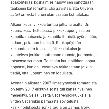
epäkohtelias, koska mies häipyy sen sanottuaan
taakseen katsomatta. Elio aavistaa, että Oliverin
Later!
on vielä hänen elämässään kohtalokas.
Alkuun kuusi viikkoa tuntuu pitkältä ajalta. On
kuuma kesä, helteisessä pikkukaupungissa on
kauniita maisemia ja kauniita ihmisiä: pyöräillään,
uidaan, pelataan tennistä. Ruokapöytään
kokoontuu ilta toisensa jälkeen lukuisa ja
vaihteleva joukko nauttimaan ruuasta, juomasta ja
toistensa seurasta. Toisaalta kuusi viikkoa loppuu
nopeasti, kun on luovuttava rakkaastaan ja kun
tietää, että luopuminen on lopullista.
Acimanin alkuaan 2007 ilmestyneestä romaanista
on tehty 2017 elokuva, josta tuli kansainvälinen
menestys. Se sai useita Oscar-ehdokkuuksia ja
yhden Oscarinkin parhaasta sovitetusta
käsikirjoituksesta, jonka tekijä on James Ivory.