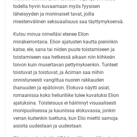
todella hyvin kuvaamaan myös fyysisen
läheisyyden ja moninaiset tavat, joilla
miestenvälinen seksuaalisuus saa täyttymyksensä.
Kutsu minua nimelläsi
etenee Elion
minäkerrontana. Elion ajatusten kautta pieninkin
katse, ele, sana tai niiden puute toistamiseen ja
toistamiseen saa hetkessä aikaan niin kiihkeän
toivon kuin musertavan pettymyksenkin. Tunteet
toistuvat ja toistuvat, ja Aciman saa niihin
onnistuneesti vangittua nuoren rakkauden
ihanuuden ja epätoivon. Elokuva näytti asiat,
romaanissa koko heiluriliike tulee kuvatuksi Elion
ajatuksina. Toisteisuus ei häirinnyt visuaalisesti
monipuolisessa ja kauniissa elokuvassa, jonkin
verran kuitenkin luettuna, kun Elio miettii samoja
asioita uudestaan ja uudestaan.