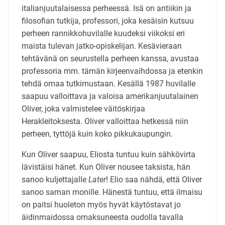
italianjuutalaisessa perheessä. Isä on antiikin ja
filosofian tutkija, professori, joka kesäisin kutsuu
perheen rannikkohuvilalle kuudeksi viikoksi eri
maista tulevan jatko-opiskelijan. Kesävieraan
tehtävänä on seurustella perheen kanssa, avustaa
professoria mm. tämän kirjeenvaihdossa ja etenkin
tehdä omaa tutkimustaan. Kesällä 1987 huvilalle
saapuu valloittava ja valoisa amerikanjuutalainen
Oliver, joka valmistelee väitöskirjaa
Herakleitoksesta. Oliver valloittaa hetkessä niin
perheen, tyttöjä kuin koko pikkukaupungin.
Kun Oliver saapuu, Eliosta tuntuu kuin sähkövirta
lävistäisi hänet. Kun Oliver nousee taksista, hän
sanoo kuljettajalle
Later
! Elio saa nähdä, että Oliver
sanoo saman monille. Hänestä tuntuu, että ilmaisu
on paitsi huoleton myös hyvät käytöstavat jo
äidinmaidossa omaksuneesta oudolla tavalla