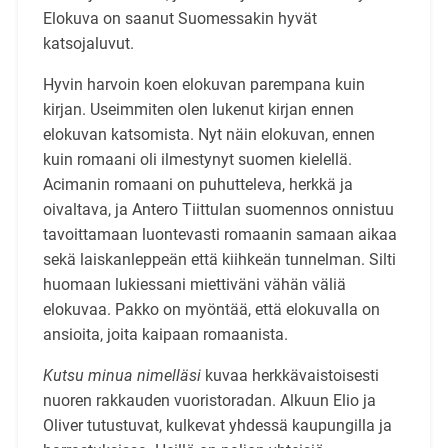
Elokuva on saanut Suomessakin hyvät
katsojaluvut.
Hyvin harvoin koen elokuvan parempana kuin
kirjan. Useimmiten olen lukenut kirjan ennen
elokuvan katsomista. Nyt näin elokuvan, ennen
kuin romaani oli ilmestynyt suomen kielellä.
Acimanin romaani on puhutteleva, herkkä ja
oivaltava, ja Antero Tiittulan suomennos onnistuu
tavoittamaan luontevasti romaanin samaan aikaa
sekä laiskanleppeän että kiihkeän tunnelman. Silti
huomaan lukiessani miettiväni vähän väliä
elokuvaa. Pakko on myöntää, että elokuvalla on
ansioita, joita kaipaan romaanista.
Kutsu minua nimelläsi
kuvaa herkkävaistoisesti
nuoren rakkauden vuoristoradan. Alkuun Elio ja
Oliver tutustuvat, kulkevat yhdessä kaupungilla ja