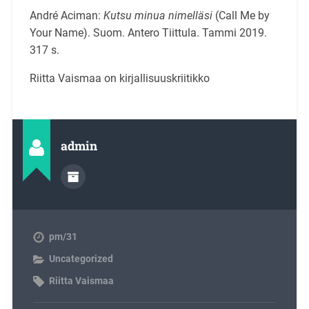
André Aciman:
Kutsu minua nimelläsi
(Call Me by
Your Name). Suom. Antero Tiittula. Tammi 2019.
317 s.
Riitta Vaismaa on kirjallisuuskriitikko
admin
pm/31
Uncategorized
Riitta Vaismaa