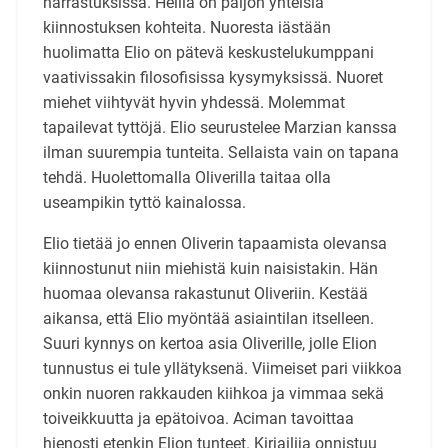
harrastuksissa. Heillä on paljon yhteisiä
kiinnostuksen kohteita. Nuoresta iästään
huolimatta Elio on pätevä keskustelukumppani
vaativissakin filosofisissa kysymyksissä. Nuoret
miehet viihtyvät hyvin yhdessä. Molemmat
tapailevat tyttöjä. Elio seurustelee Marzian kanssa
ilman suurempia tunteita. Sellaista vain on tapana
tehdä. Huolettomalla Oliverilla taitaa olla
useampikin tyttö kainalossa.
Elio tietää jo ennen Oliverin tapaamista olevansa
kiinnostunut niin miehistä kuin naisistakin. Hän
huomaa olevansa rakastunut Oliveriin. Kestää
aikansa, että Elio myöntää asiaintilan itselleen.
Suuri kynnys on kertoa asia Oliverille, jolle Elion
tunnustus ei tule yllätyksenä. Viimeiset pari viikkoa
onkin nuoren rakkauden kiihkoa ja vimmaa sekä
toiveikkuutta ja epätoivoa. Aciman tavoittaa
hienosti etenkin Elion tunteet. Kirjailija onnistuu