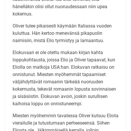
hänelläkin olisi ollut nuoruudessaan niin upea
kokemus.
Oliver tulee pikaisesti käymään Italiassa vuoden
kuluttua. Hän kertoo menevänsä pikapuolin
naimisiin, mistä Elio tyrmistyy ja lamaantuu.
Elokuvaan ei ole otettu mukaan kirjan kahta
loppukohtausta, joissa Elio ja Oliver tapaavat, kun
Eliolla on matkoja USA:han. Elokuvan ratkaisu on
onnistunut. Miesten myöhemmät tapaamiset
väljähdyttävät romaanin tärkeää nuoruuden
kokemusta, tekevät romaanin lopusta sovinnaisen
ja sisäsiistin. Elokuvan avoin, joskin surullisen
kaihoisa loppu on onnistuneempi.
Miesten myöhemmin tavatessa Oliver kutsuu Eliota
vierailulle ja tutustumaan perheeseensä. Siihen
Eliosta ole. Jälkimmäisellä kerralla, jolloin