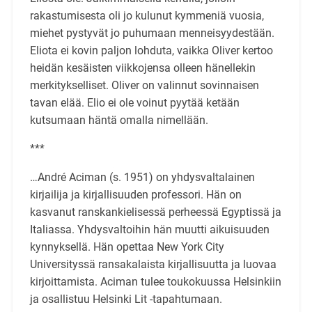
rakastumisesta oli jo kulunut kymmeniä vuosia,
miehet pystyvät jo puhumaan menneisyydestään.
Eliota ei kovin paljon lohduta, vaikka Oliver kertoo
heidän kesäisten viikkojensa olleen hänellekin
merkitykselliset. Oliver on valinnut sovinnaisen
tavan elää. Elio ei ole voinut pyytää ketään
kutsumaan häntä omalla nimellään.
***
…André Aciman (s. 1951) on yhdysvaltalainen
kirjailija ja kirjallisuuden professori. Hän on
kasvanut ranskankielisessä perheessä Egyptissä ja
Italiassa. Yhdysvaltoihin hän muutti aikuisuuden
kynnyksellä. Hän opettaa New York City
Universityssä ransakalaista kirjallisuutta ja luovaa
kirjoittamista. Aciman tulee toukokuussa Helsinkiin
ja osallistuu Helsinki Lit -tapahtumaan.