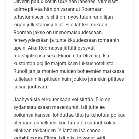
Oliverin paluu kotiin USA:han lähenee. Viimeiset
kolme päivää hän on varannut Roomaan
tutustumiseen, siellä on myös tutun runoilijan
kirjan julkistamisjuhlat. Elio lähtee mukaan.
Rooman jakso on unenomaisuudessaan,
rehevyydessään ja tunteikkuudessaan romaanin
upein. Aika Roomassa jättää pysyvät
muistijälkensä sekä Elioon että Oliveriin. Isä
kustantaa pojille majoituksen luksushotellista.
Runoilijan ja monien muiden boheemien matkassa
kuljetaan niin pitkään kuin joukko jonnekin pääsee
ja saa juotavaa.
Jäähyväisiä ei kuitenkaan voi siirtää. Elio on
sydänsuruissaan masentunut. Isä juttelee
poikansa kanssa, lohduttaa tätä ja kehottaa poikaa
olemaan onnellinen, kun tämä oli saanut kokea
kiihkeän rakkauden. Yllättäen isä sanoo
kadehtivansa Eliota. Isä olisi toivonut, että