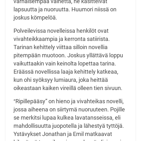
varhaisempaa vaihetta, ne käsittelvät
lapsuutta ja nuoruutta. Huumori niissä on
joskus kömpelöä.
Polveilevissa novelleissa henkilöt ovat
vivahteikkaampia ja kerronta satiirista.
Tarinan kehittely viittaa silloin novellia
pitempään muotoon. Joskus yllättävä loppu
vaikuttaakin vain keinolta lopettaa tarina.
Eräässä novellissa laaja kehittely katkeaa,
kun ohi syöksyy lumiaura, joka heittää
oikeastaan kaiken vireillä olleen tien sivuun.
Ripillepääsy” on hieno ja vivahteikas novelli,
”
jossa aiheena on siirtymä nuoruuteen. Pojille
se merkitsi lupaa kulkea lavatansseissa, eli
mahdollisuutta juopotella ja lähestyä tyttöjä.
Ystävykset Jonathan ja Emil matkaavat