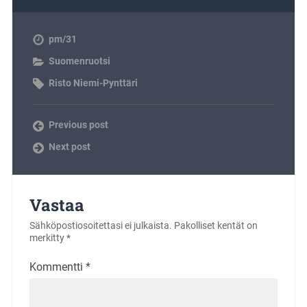
pm/31
Suomenruotsi
Risto Niemi-Pynttäri
Previous post
Next post
Vastaa
Sähköpostiosoitettasi ei julkaista.
Pakolliset kentät on
merkitty
*
Kommentti
*