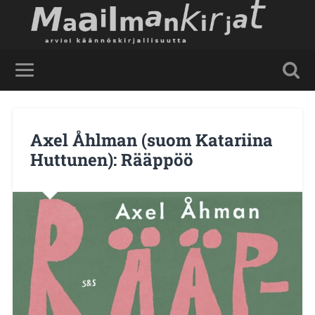
Axel Åhlman (suom Katariina
Huttunen): Rääppöö