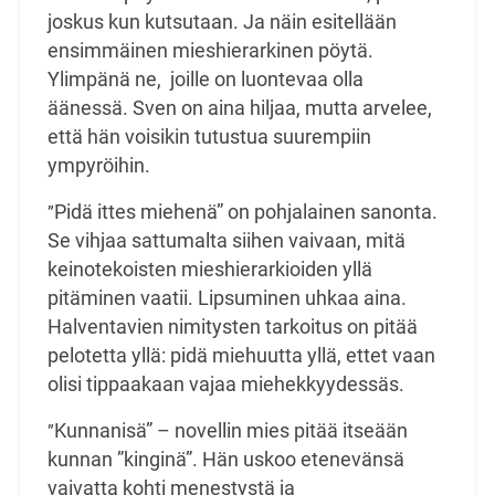
joskus kun kutsutaan. Ja näin esitellään
ensimmäinen mieshierarkinen pöytä.
Ylimpänä ne, joille on luontevaa olla
äänessä. Sven on aina hiljaa, mutta arvelee,
että hän voisikin tutustua suurempiin
ympyröihin.
Pidä ittes miehenä” on pohjalainen sanonta.
”
Se vihjaa sattumalta siihen vaivaan, mitä
keinotekoisten mieshierarkioiden yllä
pitäminen vaatii. Lipsuminen uhkaa aina.
Halventavien nimitysten tarkoitus on pitää
pelotetta yllä: pidä miehuutta yllä, ettet vaan
olisi tippaakaan vajaa miehekkyydessäs.
Kunnanisä” – novellin mies pitää itseään
”
kunnan ”kinginä”. Hän uskoo etenevänsä
vaivatta kohti menestystä ja