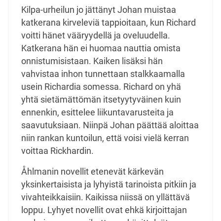
Kilpa-urheilun jo jättänyt Johan muistaa
katkerana kirveleviä tappioitaan, kun Richard
voitti hänet vääryydellä ja oveluudella.
Katkerana hän ei huomaa nauttia omista
onnistumisistaan. Kaiken lisäksi hän
vahvistaa inhon tunnettaan stalkkaamalla
usein Richardia somessa. Richard on yhä
yhtä sietämättömän itsetyytyväinen kuin
ennenkin, esittelee liikuntavarusteita ja
saavutuksiaan. Niinpä Johan päättää aloittaa
niin rankan kuntoilun, että voisi vielä kerran
voittaa Rickhardin.
Åhlmanin novellit etenevät kärkevän
yksinkertaisista ja lyhyistä tarinoista pitkiin ja
vivahteikkaisiin. Kaikissa niissä on yllättävä
loppu. Lyhyet novellit ovat ehkä kirjoittajan