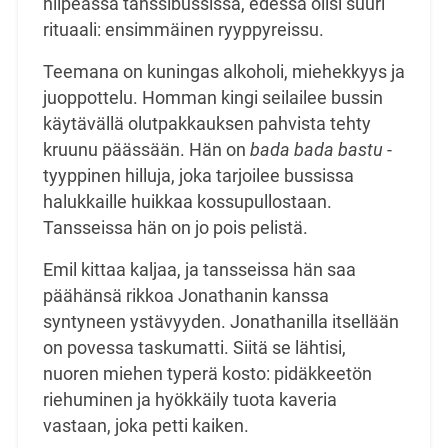
hilpeässä tanssibussissa, edessä olisi suuri
rituaali: ensimmäinen ryyppyreissu.
Teemana on kuningas alkoholi, miehekkyys ja
juoppottelu. Homman kingi seilailee bussin
käytävällä olutpakkauksen pahvista tehty
kruunu päässään. Hän on
bada bada bastu
-
tyyppinen hilluja, joka tarjoilee bussissa
halukkaille huikkaa kossupullostaan.
Tansseissa hän on jo pois pelistä.
Emil kittaa kaljaa, ja tansseissa hän saa
päähänsä rikkoa Jonathanin kanssa
syntyneen ystävyyden. Jonathanilla itsellään
on povessa taskumatti. Siitä se lähtisi,
nuoren miehen typerä kosto: pidäkkeetön
riehuminen ja hyökkäily tuota kaveria
vastaan, joka petti kaiken.