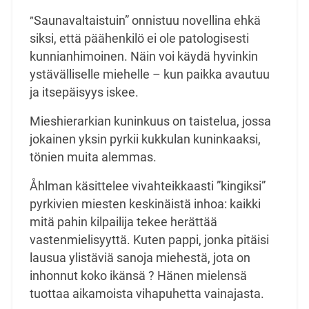
Saunavaltaistuin” onnistuu novellina ehkä
”
siksi, että päähenkilö ei ole patologisesti
kunnianhimoinen. Näin voi käydä hyvinkin
ystävälliselle miehelle – kun paikka avautuu
ja itsepäisyys iskee.
Mieshierarkian kuninkuus on taistelua, jossa
jokainen yksin pyrkii kukkulan kuninkaaksi,
tönien muita alemmas.
Åhlman käsittelee vivahteikkaasti ”kingiksi”
pyrkivien miesten keskinäistä inhoa: kaikki
mitä pahin kilpailija tekee herättää
vastenmielisyyttä. Kuten pappi, jonka pitäisi
lausua ylistäviä sanoja miehestä, jota on
inhonnut koko ikänsä ? Hänen mielensä
tuottaa aikamoista vihapuhetta vainajasta.