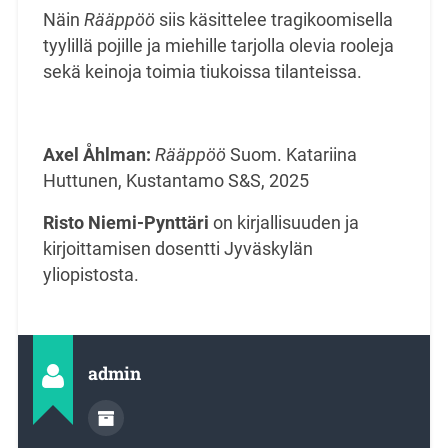
Näin
Rääppöö
siis käsittelee tragikoomisella
tyylillä pojille ja miehille tarjolla olevia rooleja
sekä keinoja toimia tiukoissa tilanteissa.
Axel Åhlman:
Rääppöö
Suom. Katariina
Huttunen, Kustantamo S&S, 2025
Risto Niemi-Pynttäri
on kirjallisuuden ja
kirjoittamisen dosentti Jyväskylän
yliopistosta.
admin