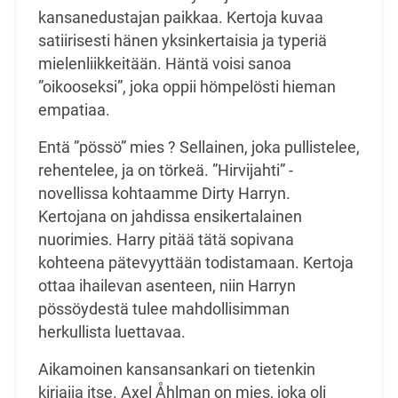
kansanedustajan paikkaa. Kertoja kuvaa
satiirisesti hänen yksinkertaisia ja typeriä
mielenliikkeitään. Häntä voisi sanoa
”oikooseksi”, joka oppii hömpelösti hieman
empatiaa.
Entä ”pössö” mies ? Sellainen, joka pullistelee,
rehentelee, ja on törkeä. ”Hirvijahti” -
novellissa kohtaamme Dirty Harryn.
Kertojana on jahdissa ensikertalainen
nuorimies. Harry pitää tätä sopivana
kohteena pätevyyttään todistamaan. Kertoja
ottaa ihailevan asenteen, niin Harryn
pössöydestä tulee mahdollisimman
herkullista luettavaa.
Aikamoinen kansansankari on tietenkin
kirjaija itse. Axel Åhlman on mies, joka oli