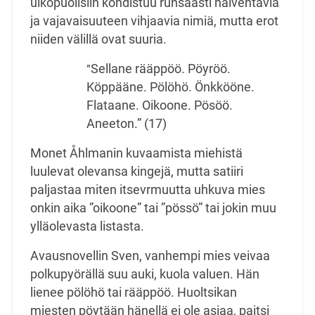
ulkopuolisiin kohdistuu runsaasti halventavia
ja vajavaisuuteen vihjaavia nimiä, mutta erot
niiden välillä ovat suuria.
Sellane rääppöö. Pöyröö.
”
Köppääne. Pölöhö. Önkkööne.
Flataane. Oikoone. Pösöö.
Aneeton.” (17)
Monet Åhlmanin kuvaamista miehistä
luulevat olevansa kingejä, mutta satiiri
paljastaa miten itsevrmuutta uhkuva mies
onkin aika ”oikoone” tai ”pössö” tai jokin muu
ylläolevasta listasta.
Avausnovellin Sven, vanhempi mies veivaa
polkupyörällä suu auki, kuola valuen. Hän
lienee pölöhö tai rääppöö. Huoltsikan
miesten pöytään hänellä ei ole asiaa, paitsi