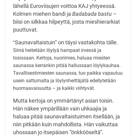
lähellä Euroviisujen voittoa KAJ yhtyeessä.
Kolmen miehen bandi ja
Badabada bastu
–
biisi on silkkaa hilpeyttä, josta mieshierarkiat
puuttuvat.
Saunavaltaistuin” on täysi vastakohta tälle.
”
Siinä heitetään löylyä hampaat irvessä ja
tosissaan. Kertoja, nuorimies, haluaa miesten
saunassa kerrankin pitää hallussaan löylykauhaa.
Tavallisestimiesten saunassa, tuo paikka vapautuu
usein sattumalta ja löylynheittäjätä edellytetään
huomaavaisuutta – ja kaikki viihtyvät.
Mutta kertoja on ymmärtänyt asian toisin.
Hän näkee ympärillään vain uhkaajia ja
haluaa pitää saunavaltaistuimen itsellään, ja
niin pitkään kuin mahdollista. Hän vaikuttaa
uhossaan jo itsepäisen ”önkkööseltä”.