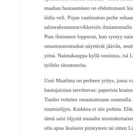
maahan hautaaminen on ehdottomasti kiell
äidin veli. Pojan vaatimaton perhe sekaan
talonrakennustarvikkeisiin ilmiantamalla
Pian ilmiannot loppuvat, kun syntyy naim
omantunnontuskat näyttävät jäävän, mutt
yönä. Naimakauppa kyllä onnistuu, isä Li 
työhön sitoutuneita.
Uusi Maailma on perheen yritys, jossa 
hautajaisissa tarvittavaa: paperisia kranss
Tianbo voitelee omaatuntoaan ostamalla 
ruumisöljyn. Kaikkea ei siis polteta. Eh
tämä saisi öljystä muualta moninkertaisen
olla apua ikuiseen pimeyteen tai sitten Li