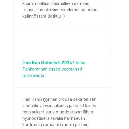
kuumimmillaan täsmälleen samaan
aikaan, kun olin viimeistelemässä omaa
käännöstäni. (jatkuu...)
Han Kan Nobelisti 2024 !
Anna
Pehkorannan essee
Vegetaristi
romaanista
Han Kanin lyyrinen proosa sekä tekstin
läpitunkeva visuaalisuus ja hetkittäinen
maalauksellisuus muodostavat lähes
hypnoottisella tavalla häiritsevän
kontrastin romaanin monin paikoin