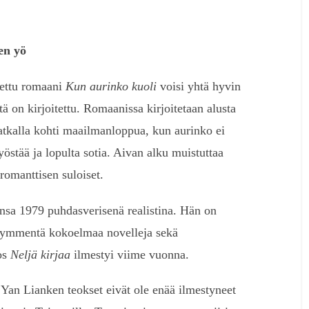
en yö
nettu romaani
Kun aurinko kuoli
voisi yhtä hyvin
itä on kirjoitettu. Romaanissa kirjoitetaan alusta
atkalla kohti maailmanloppua, kun aurinko ei
östää ja lopulta sotia. Aivan alku muistuttaa
 romanttisen suloiset.
ransa 1979 puhdasverisenä realistina. Hän on
jäkymmentä kokoelmaa novelleja sekä
os
Neljä
kirjaa
ilmestyi viime vuonna.
an Lianken teokset eivät ole enää ilmestyneet