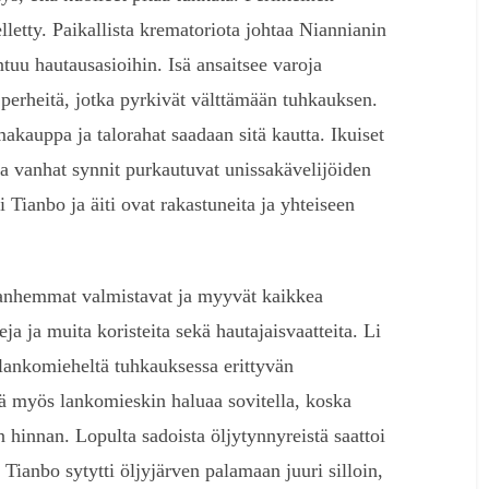
etty. Paikallista krematoriota johtaa Niannianin
tuu hautausasioihin. Isä ansaitsee varoja
 perheitä, jotka pyrkivät välttämään tuhkauksen.
akauppa ja talorahat saadaan sitä kautta. Ikuiset
a vanhat synnit purkautuvat unissakävelijöiden
Tianbo ja äiti ovat rakastuneita ja yhteiseen
vanhemmat valmistavat ja myyvät kaikkea
eja ja muita koristeita sekä hautajaisvaatteita. Li
lankomieheltä tuhkauksessa erittyvän
kä myös lankomieskin haluaa sovitella, koska
 hinnan. Lopulta sadoista öljytynnyreistä saattoi
 Tianbo sytytti öljyjärven palamaan juuri silloin,