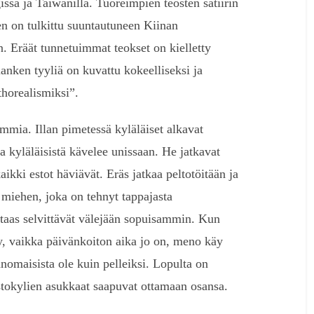
sa ja Taiwanilla. Tuoreimpien teosten satiirin
jen on tulkittu suuntautuneen Kiinan
n. Eräät tunnetuimmat teokset on kielletty
ianken tyyliä on kuvattu kokeelliseksi ja
thorealismiksi”.
mmia. Illan pimetessä kyläläiset alkavat
sa kyläläisistä kävelee unissaan. He jatkavat
ikki estot häviävät. Eräs jatkaa peltotöitään ja
miehen, joka on tehnyt tappajasta
t taas selvittävät välejään sopuisammin. Kun
, vaikka päivänkoiton aika jo on, meno käy
nomaisista ole kuin pelleiksi. Lopulta on
istokylien asukkaat saapuvat ottamaan osansa.