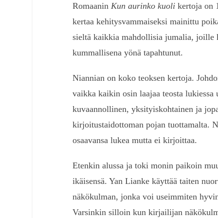
Romaanin
Kun aurinko kuoli
kertoja on 
kertaa kehitysvammaiseksi mainittu poika
sieltä kaikkia mahdollisia jumalia, joill
kummallisena yönä tapahtunut.
Niannian on koko teoksen kertoja. Johd
vaikka kaikin osin laajaa teosta lukiessa
kuvaannollinen, yksityiskohtainen ja jopa
kirjoitustaidottoman pojan tuottamalta. 
osaavansa lukea mutta ei kirjoittaa.
Etenkin alussa ja toki monin paikoin muu
ikäisensä. Yan Lianke käyttää taiten nuort
näkökulman, jonka voi useimmiten hyvin k
Varsinkin silloin kun kirjailijan näkökul