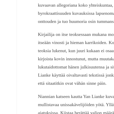
kuvaavan allegoriana koko yhteiskuntaa,
byrokraattisuuden kuvauksissa lapsenoma
onttouden ja tuo huumoria osin tummans
Kirjailija on itse teoksessaan mukana mo
itseään vinosti ja hieman karrikoiden. Ko
teoksia lukenut, kun juuri kukaan ei osa
kirjoista kovin innostunut, mutta muutaka
lukutaidottomat hänen julkisuutensa ja si
Lianke käyttää oivaltavasti tekstissä jon
että sitaatitkin ovat vähän sinne päin.
Niannian katseen kautta Yan Lianke kuva
mullistavaa unissakävelijöiden yötä. Yl
ajatuksissa. Kiistaa herättää valion määrä