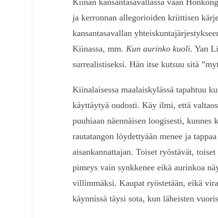
Kiinan kansantasavallassa vaan Honkongis
ja kerronnan allegorioiden kriittisen kär
kansantasavallan yhteiskuntajärjestyksee
Kiinassa, mm.
Kun aurinko kuoli
. Yan L
surrealistiseksi. Hän itse kutsuu sitä ”my
Kiinalaisessa maalaiskylässä tapahtuu ku
käyttäytyä oudosti. Käy ilmi, että valtao
puuhiaan näennäisen loogisesti, kunnes ka
rautatangon löydettyään menee ja tappaa 
aisankannattajan. Toiset ryöstävät, toise
pimeys vain synkkenee eikä aurinkoa näy
villimmäksi. Kaupat ryöstetään, eikä vira
käynnissä täysi sota, kun läheisten vuor