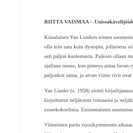
RIITTA VAISMAA – Unissakävelijöid
Kiinalaisen Yan Lianken toinen suomen
olla niin satu kuin dystopia, jollaisena si
asti paljon kuolemasta. Paikoin ollaan m
ajallaan nouse, kun pimeys antaa luvan ry
paljonkin satua, ja aivan viime rivit ovat
Yan Lianke (s. 1958) aloitti kirjailijanu
kirjoittanut neljätoista romaania ja nel
esseekokoelmia. Ensimmäinen suomenn
Viimeisten parin vuosikymmenen aikana Y