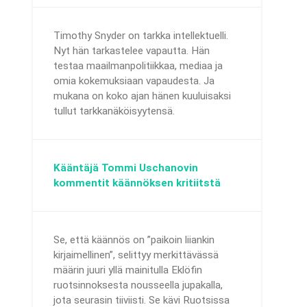
Timothy Snyder on tarkka intellektuelli.
Nyt hän tarkastelee vapautta. Hän
testaa maailmanpolitiikkaa, mediaa ja
omia kokemuksiaan vapaudesta. Ja
mukana on koko ajan hänen kuuluisaksi
tullut tarkkanäköisyytensä.
Kääntäjä Tommi Uschanovin
kommentit käännöksen kritiitstä
Se, että käännös on ”paikoin liiankin
kirjaimellinen”, selittyy merkittävässä
määrin juuri yllä mainitulla Eklöfin
ruotsinnoksesta nousseella jupakalla,
jota seurasin tiiviisti. Se kävi Ruotsissa