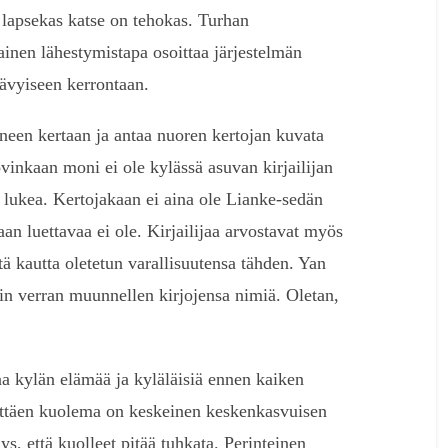
 lapsekas katse on tehokas. Turhan
inen lähestymistapa osoittaa järjestelmän
ävyiseen kerrontaan.
neen kertaan ja antaa nuoren kertojan kuvata
vinkaan moni ei ole kylässä asuvan kirjailijan
a lukea. Kertojakaan ei aina ole Lianke-sedän
an luettavaa ei ole. Kirjailijaa arvostavat myös
tä kautta oletetun varallisuutensa tähden. Yan
kin verran muunnellen kirjojensa nimiä. Oletan,
a kylän elämää ja kyläläisiä ennen kaiken
lättäen kuolema on keskeinen keskenkasvuisen
ys, että kuolleet pitää tuhkata. Perinteinen