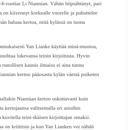
14-vuotias Li Niannian. Vähän höpsähtänyt, pari
 on kiivennyt korkealle vuorelle ja puhuttelee
e hän haluaa kertoa, mitä kylässä on tuona
onmukaisesti Yan Lianke käyttää minä-muotoa,
 unohtaa lukevansa teinin kirjoitusta. Hyvin
 runollisen kaunis ilmaisu ei aina tunnu
Niannian kertoo pääosasta kylän väestä poiketen
allakin Niannian kertoo uskottavasti kuin
a kertojaansa valitsemalla eri asioihin
uvitella teini-ikäisen kirjoittajan omaksi.
ma on kriittisin ja kun Yan Lianken voi nähdä