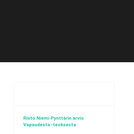
Risto Niemi-Pynttärin arvio
Vapaudesta -teoksesta