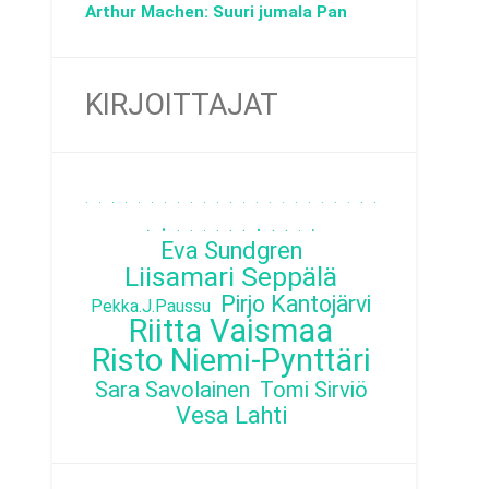
Arthur Machen: Suuri jumala Pan
KIRJOITTAJAT
.
.
.
.
.
.
.
.
.
.
.
.
.
.
.
.
.
.
.
.
.
.
.
.
.
.
.
.
.
.
.
.
.
.
.
.
Eva Sundgren
Liisamari Seppälä
Pirjo Kantojärvi
Pekka.J.Paussu
Riitta Vaismaa
Risto Niemi-Pynttäri
Sara Savolainen
Tomi Sirviö
Vesa Lahti