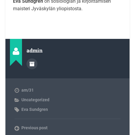
Eva Sundgren
on sosiologian ja kirjoittamisen
maisteri Jyväskylän yliopistosta.
admin
am/31
Uncategorized
Eva Sundgren
Previous post