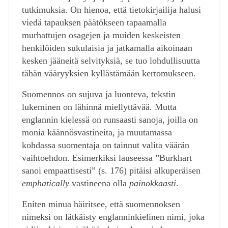
tutkimuksia. On hienoa, että tietokirjailija halusi
viedä tapauksen päätökseen tapaamalla
murhattujen osagejen ja muiden keskeisten
henkilöiden sukulaisia ja jatkamalla aikoinaan
kesken jääneitä selvityksiä, se tuo lohdullisuutta
tähän vääryyksien kyllästämään kertomukseen.
Suomennos on sujuva ja luonteva, tekstin
lukeminen on lähinnä miellyttävää. Mutta
englannin kielessä on runsaasti sanoja, joilla on
monia käännösvastineita, ja muutamassa
kohdassa suomentaja on tainnut valita väärän
vaihtoehdon. Esimerkiksi lauseessa ”Burkhart
sanoi empaattisesti” (s. 176) pitäisi alkuperäisen
emphatically
vastineena olla
painokkaasti
.
Eniten minua häiritsee, että suomennoksen
nimeksi on lätkäisty englanninkielinen nimi, joka