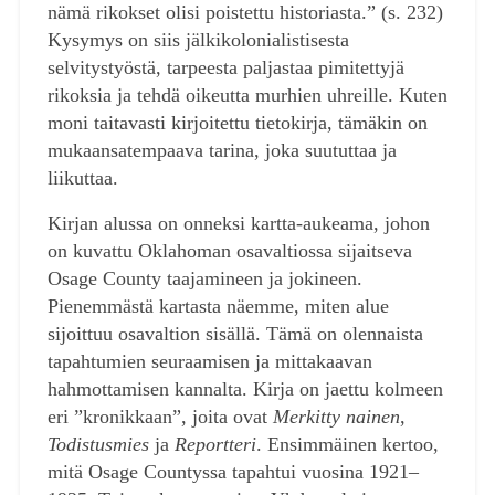
nämä rikokset olisi poistettu historiasta.” (s. 232)
Kysymys on siis jälkikolonialistisesta
selvitystyöstä, tarpeesta paljastaa pimitettyjä
rikoksia ja tehdä oikeutta murhien uhreille. Kuten
moni taitavasti kirjoitettu tietokirja, tämäkin on
mukaansatempaava tarina, joka suututtaa ja
liikuttaa.
Kirjan alussa on onneksi kartta-aukeama, johon
on kuvattu Oklahoman osavaltiossa sijaitseva
Osage County taajamineen ja jokineen.
Pienemmästä kartasta näemme, miten alue
sijoittuu osavaltion sisällä. Tämä on olennaista
tapahtumien seuraamisen ja mittakaavan
hahmottamisen kannalta. Kirja on jaettu kolmeen
eri ”kronikkaan”, joita ovat
Merkitty nainen
,
Todistusmies
ja
Reportteri
. Ensimmäinen kertoo,
mitä Osage Countyssa tapahtui vuosina 1921–