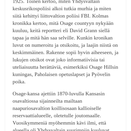
1925. Toinen kertoo, miten Yhdysvaltain
keskusrikospoliisi alkoi tutkia murhia ja miten
siitä kehittyi liittovaltion poliisi FBI. Kolmas
kronikka kertoo, mitä Osage countyyn nykyään
kuuluu, keitä reportteri eli David Grann siellä
tapaa ja mitä hän saa selville. Kunkin kronikan
luvut on numeroitu ja otsikoitu, ja laajin niistä on
keskimmäinen. Rakenne sopii hyvin aiheeseen, ja
lukujen otsikot ovat joko informatiivisia tai
uteliaisuutta herättäviä, esimerkiksi Osage Hillsin
kuningas, Paholaisen opetuslapset ja Pyövelin
poika.
Osage-kansa ajettiin 1870-luvulla Kansasin
osavaltiossa sijainneilta mailtaan
naapuriosavaltion koillisosaan kallioiselle
reservaattialueelle, oletetulle joutomaalle.
Vuosikymmeniä myöhemmin kävi ilmi, että
alueella oli Yhdysvaltain suurimpiin kuuluvat