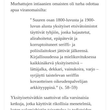
Murhattujen intiaanien omaisten oli turha odottaa
apua viranomaisilta:
Suuren osan 1800-luvusta ja 1900-
”
luvun alusta yksityiset etsivätoimistot
täyttivät tyhjiön, jonka hajautetut,
alirahoitetut, epäpätevät ja
korruptoituneet seriffi- ja
poliisilaitokset jättivät jälkeensä.
Kirjallisuudessa ja mielikuvituksessa
kaikkinäkevä yksityisetsivä –
lättäjalka, dekkari, vainukoira, varjo –
syrjäytti taistelevan seriffin
kovaotteisen oikeudenpalvelijan
arkkityyppinä.” (s. 58–59)
Yksityisetsivätkin saattoivat olla varsinaisia
ketkuja, jotka käyttivät rikollisia menetelmiä,
kuten valamiehistön taivuttelua ja todisteiden