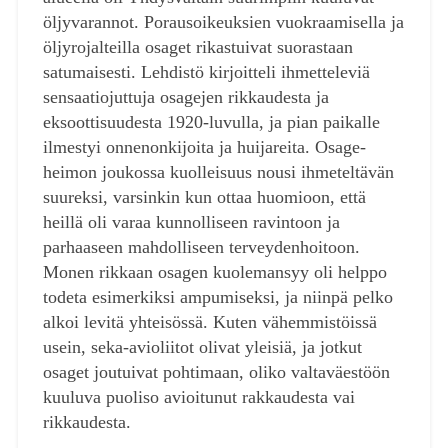
öljyvarannot. Porausoikeuksien vuokraamisella ja
öljyrojalteilla osaget rikastuivat suorastaan
satumaisesti. Lehdistö kirjoitteli ihmetteleviä
sensaatiojuttuja osagejen rikkaudesta ja
eksoottisuudesta 1920-luvulla, ja pian paikalle
ilmestyi onnenonkijoita ja huijareita. Osage-
heimon joukossa kuolleisuus nousi ihmeteltävän
suureksi, varsinkin kun ottaa huomioon, että
heillä oli varaa kunnolliseen ravintoon ja
parhaaseen mahdolliseen terveydenhoitoon.
Monen rikkaan osagen kuolemansyy oli helppo
todeta esimerkiksi ampumiseksi, ja niinpä pelko
alkoi levitä yhteisössä. Kuten vähemmistöissä
usein, seka-avioliitot olivat yleisiä, ja jotkut
osaget joutuivat pohtimaan, oliko valtaväestöön
kuuluva puoliso avioitunut rakkaudesta vai
rikkaudesta.