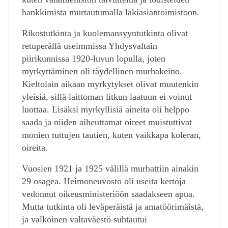
hankkimista murtautumalla lakiasiantoimistoon.
Rikostutkinta ja kuolemansyyntutkinta olivat
retuperällä useimmissa Yhdysvaltain
piirikunnissa 1920-luvun lopulla, joten
myrkyttäminen oli täydellinen murhakeino.
Kieltolain aikaan myrkytykset olivat muutenkin
yleisiä, sillä laittoman litkun laatuun ei voinut
luottaa. Lisäksi myrkyllisiä aineita oli helppo
saada ja niiden aiheuttamat oireet muistuttivat
monien tuttujen tautien, kuten vaikkapa koleran,
oireita.
Vuosien 1921 ja 1925 välillä murhattiin ainakin
29 osagea. Heimoneuvosto oli useita kertoja
vedonnut oikeusministeriöön saadakseen apua.
Mutta tutkinta oli leväperäistä ja amatöörimäistä,
ja valkoinen valtaväestö suhtautui