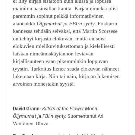
ei liity kirjan sisältöön kuin alussa ja lopussa
mainitun aasinsillan kautta. Kirjan nimeksi olisi
paremmin sopinut pelkkä informatiivinen
alaotsikko
Öljymurhat ja FBI:n synty
. Pokkarin
kannessa tehdään selväksi, että Martin Scorsese
on tehnyt kirjasta elokuvan, mutta en soisi
elokuvien mielikuvituksettoman ja kielellisesti
laiskan nimeämiskäytännön leviävän
kirjallisuuteen vaan pikemminkin loppuvan
tyystin. Tarkoitus lienee saada elokuvan nähneet
lukemaan kirja. Niin tai näin, kirja on lukemisen
arvoinen monestakin syystä.
David Grann:
Killers of the Flower Moon.
Öljymurhat ja FBI:n synty.
Suomentanut Ari
Väntänen. Otava.