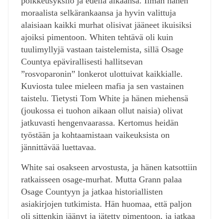
poikkeusyksilö ja edellä aikaansa. Ilman hänen
moraalista selkärankaansa ja hyvin valittuja
alaisiaan kaikki murhat olisivat jääneet ikuisiksi
ajoiksi pimentoon. Whiten tehtävä oli kuin
tuulimyllyjä vastaan taistelemista, sillä Osage
Countya epävirallisesti hallitsevan
”rosvoparonin” lonkerot ulottuivat kaikkialle.
Kuviosta tulee mieleen mafia ja sen vastainen
taistelu. Tietysti Tom White ja hänen miehensä
(joukossa ei tuohon aikaan ollut naisia) olivat
jatkuvasti hengenvaarassa. Kertomus heidän
työstään ja kohtaamistaan vaikeuksista on
jännittävää luettavaa.
White sai osakseen arvostusta, ja hänen katsottiin
ratkaisseen osage-murhat. Mutta Grann palaa
Osage Countyyn ja jatkaa historiallisten
asiakirjojen tutkimista. Hän huomaa, että paljon
oli sittenkin jäänyt ja jätetty pimentoon, ja jatkaa