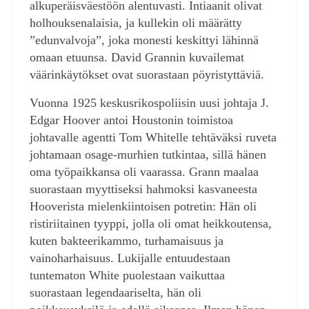
alkuperäisväestöön alentuvasti. Intiaanit olivat
holhouksenalaisia, ja kullekin oli määrätty
”edunvalvoja”, joka monesti keskittyi lähinnä
omaan etuunsa. David Grannin kuvailemat
väärinkäytökset ovat suorastaan pöyristyttäviä.
Vuonna 1925 keskusrikospoliisin uusi johtaja J.
Edgar Hoover antoi Houstonin toimistoa
johtavalle agentti Tom Whitelle tehtäväksi ruveta
johtamaan osage-murhien tutkintaa, sillä hänen
oma työpaikkansa oli vaarassa. Grann maalaa
suorastaan myyttiseksi hahmoksi kasvaneesta
Hooverista mielenkiintoisen potretin: Hän oli
ristiriitainen tyyppi, jolla oli omat heikkoutensa,
kuten bakteerikammo, turhamaisuus ja
vainoharhaisuus. Lukijalle entuudestaan
tuntematon White puolestaan vaikuttaa
suorastaan legendaariselta, hän oli