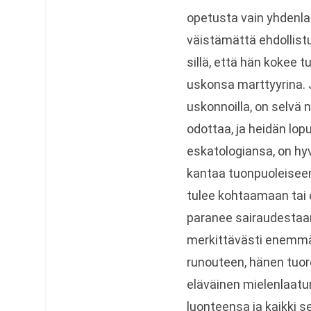
opetusta vain yhdenl
väistämättä ehdollistu
sillä, että hän kokee 
uskonsa marttyyrina. J
uskonnoilla, on selvä
odottaa, ja heidän lo
eskatologiansa, on hyv
kantaa tuonpuoleiseen
tulee kohtaamaan tai
paranee sairaudestaan
merkittävästi enemm
runouteen, hänen tuor
eläväinen mielenlaatun
luonteensa ja kaikki s