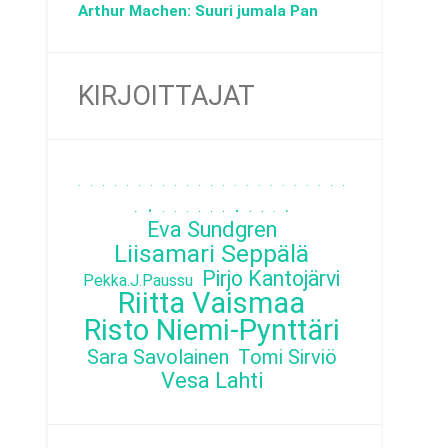
Arthur Machen: Suuri jumala Pan
KIRJOITTAJAT
.
.
.
.
.
.
.
.
.
.
.
.
.
.
.
.
.
.
.
.
.
.
.
.
.
.
.
.
.
.
.
.
.
.
.
.
Eva Sundgren
Liisamari Seppälä
Pirjo Kantojärvi
Pekka.J.Paussu
Riitta Vaismaa
Risto Niemi-Pynttäri
Sara Savolainen
Tomi Sirviö
Vesa Lahti