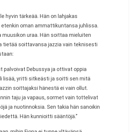
lle hyvin tärkeää. Hän on lahjakas
yy etenkin oman ammattikuntansa juhlissa.
a muusikon uraa. Hän soittaa mieluiten
a tietää soittavansa jazzia vain teknisesti
staan:
t palvoivat Debussya ja ottivat oppia
lisää, yritti sitkeästi ja soitti sen mitä
azzin soittajaksi hänestä ei vain ollut.
nnin taju ja vapaus, sormet vain tottelivat
töjä ja nuotinnoksia. Sen takia hän sanoikin
edettä. Hän kunnioitti sääntöjä.”
taan, mihin Fiona ei tunne yltävänsä.