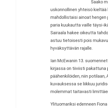
Saako ma
uskonnollinen yhteisö kieltää 
mahdollistaisi ainoat hengen 
paria kuukautta vaille täysi-ik
Sairaala hakee oikeutta tahd
astuu tietoisesti pois mukavu
hyväksyttävän rajalle.
Ian McEwanin 13. suomennet
kirjassa on tiiviisti pakattu
päähenkilöiden, niin potilaan
kuvauksessa se liikkuu juridis
molemmat taitavasti limittäe
Ylituomariksi edenneen Fiona