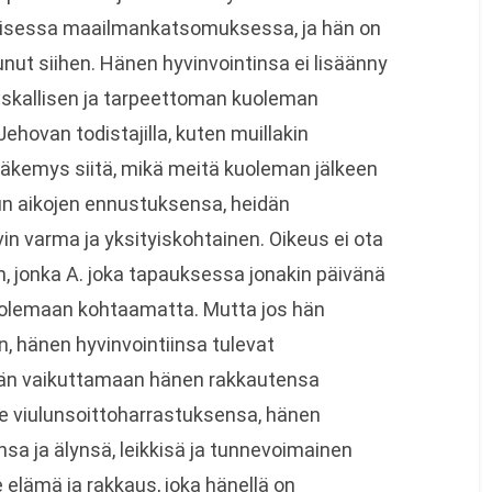
aisessa maailmankatsomuksessa, ja hän on
nut siihen. Hänen hyvinvointinsa ei lisäänny
tuskallisen ja tarpeettoman kuoleman
ehovan todistajilla, kuten muillakin
 näkemys siitä, mikä meitä kuoleman jälkeen
pun aikojen ennustuksensa, heidän
in varma ja yksityiskohtainen. Oikeus ei ota
, jonka A. joka tapauksessa jonakin päivänä
 olemaan kohtaamatta. Mutta jos hän
, hänen hyvinvointiinsa tulevat
än vaikuttamaan hänen rakkautensa
e viulunsoittoharrastuksensa, hänen
sa ja älynsä, leikkisä ja tunnevoimainen
e elämä ja rakkaus, joka hänellä on