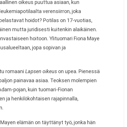
allinen oikeus puuttua asiaan, kun
leukemiapotilaalta verensiirron, joka
pelastavat hoidot? Potilas on 17-vuotias,
äinen mutta juridisesti kuitenkin alaikäinen.
onvastaiseen hoitoon. Ylituomari Fiona Maye
usalueeltaan, jopa sopivan ja
tu romaani
Lapsen oikeus
on upea. Pienessä
na paljon painavaa asiaa. Teoksen molempien
, Adam-pojan, kuin tuomari-Fionan
en ja henkilökohtaisen rajapinnalla,
n.
 Mayen elämän on täyttänyt työ, jonka hän