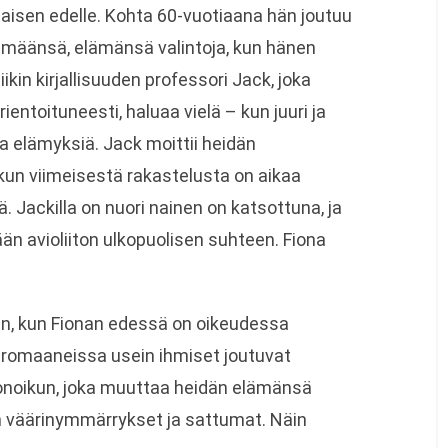
aisen edelle. Kohta 60-vuotiaana hän joutuu
määnsä, elämänsä valintoja, kun hänen
kin kirjallisuuden professori Jack, joka
ientoituneesti, haluaa vielä – kun juuri ja
ia elämyksiä. Jack moittii heidän
 kun viimeisestä rakastelusta on aikaa
ä. Jackilla on nuori nainen on katsottuna, ja
n avioliiton ulkopuolisen suhteen. Fiona
an, kun Fionan edessä on oikeudessa
 romaaneissa usein ihmiset joutuvat
lonoikun, joka muuttaa heidän elämänsä
n väärinymmärrykset ja sattumat. Näin