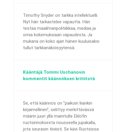
Timothy Snyder on tarkka intellektuelli.
Nyt hän tarkastelee vapautta. Hän
testaa maailmanpolitiikkaa, mediaa ja
omia kokemuksiaan vapaudesta. Ja
mukana on koko ajan hänen kuuluisaksi
tullut tarkkanäköisyytensä.
Kääntäjä Tommi Uschanovin
kommentit käännöksen kritiitstä
Se, että käännös on ”paikoin liiankin
kirjaimellinen”, selittyy merkittävässä
määrin juuri yllä mainitulla Eklöfin
ruotsinnoksesta nousseella jupakalla,
jota seurasin tiiviisti. Se kävi Ruotsissa