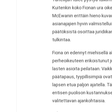
Kuitenkin koko Fionan ura oike
McEwanin erittäin hieno kuva
asianajajien hyvin valmistell
päätöksistä osoittaa juridii
tulkintaa.
Fiona on edennyt miehisellä al
perheoikeuteen erikoistunut ju
lasten asioita peilataan. Va
päätapaus, tyypillisimpiä ovat
lapsen etua paljon ajatella. T
entisen puolison kustannukse
valitettavan ajankohtaisia.