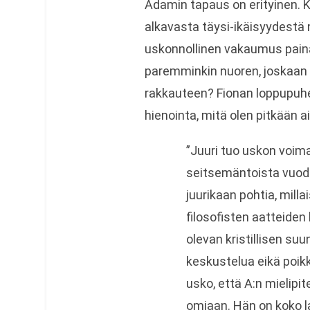
Adamin tapaus on erityinen. K
alkavasta täysi-ikäisyydestä
uskonnollinen vakaumus paina
paremminkin nuoren, joskaan e
rakkauteen? Fionan loppupuh
hienointa, mitä olen pitkään a
”Juuri tuo uskon voima
seitsemäntoista vuod
juurikaan pohtia, mill
filosofisten aatteide
olevan kristillisen su
keskustelua eikä poi
usko, että A:n mielip
omiaan. Hän on koko l