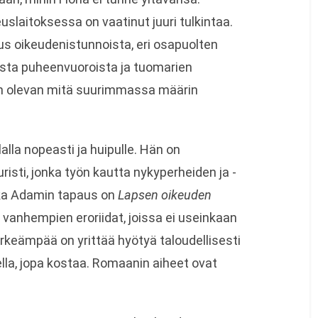
uslaitoksessa on vaatinut juuri tulkintaa.
us oikeudenistunnoista, eri osapuolten
uista puheenvuoroista ja tuomarien
kan olevan mitä suurimmassa määrin
alla nopeasti ja huipulle. Hän on
risti, jonka työn kautta nykyperheiden ja -
ikka Adamin tapaus on
Lapsen oikeuden
 vanhempien eroriidat, joissa ei useinkaan
ärkeämpää on yrittää hyötyä taloudellisesti
lla, jopa kostaa. Romaanin aiheet ovat