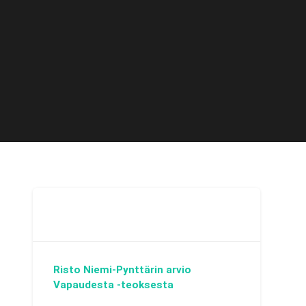
Risto Niemi-Pynttärin arvio
Vapaudesta -teoksesta