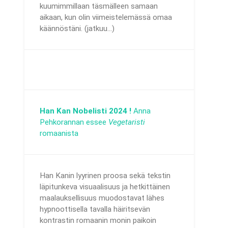
kuumimmillaan täsmälleen samaan
aikaan, kun olin viimeistelemässä omaa
käännöstäni. (jatkuu...)
Han Kan Nobelisti 2024 !
Anna
Pehkorannan essee
Vegetaristi
romaanista
Han Kanin lyyrinen proosa sekä tekstin
läpitunkeva visuaalisuus ja hetkittäinen
maalauksellisuus muodostavat lähes
hypnoottisella tavalla häiritsevän
kontrastin romaanin monin paikoin