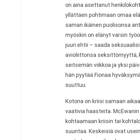
on aina asettanut henkilökoht
yllättäen pohtimaan omaa elä
saman ikäinen puolisonsa antii
myöskin on elänyt varsin työor
juuri ehtii – saada seksuaalis
avioliittonsa seksittömyyttä,
seitsemän viikkoa ja yksi päiv
hän pyytää Fionaa hyväksymää
suuttuu.
Kotona on kriisi samaan aika
vaativia haasteita. McEwanin
kohtaamaan kriisin tai kohta
suuntaa. Keskeisiä ovat usei