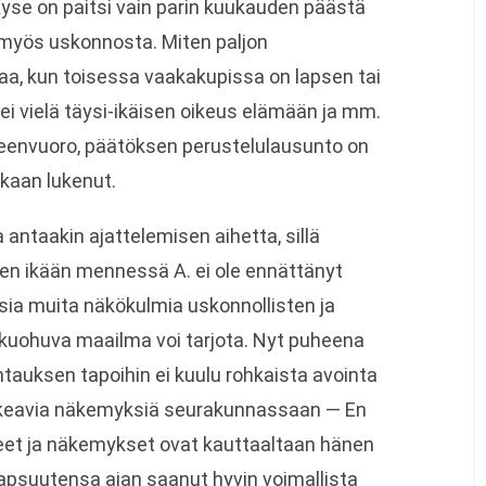
yse on paitsi vain parin kuukauden päästä
 myös uskonnosta. Miten paljon
a, kun toisessa vaakakupissa on lapsen tai
i vielä täysi-ikäisen oikeus elämään ja mm.
eenvuoro, päätöksen perustelulausunto on
ikaan lukenut.
 antaakin ajattelemisen aihetta, sillä
en ikään mennessä A. ei ole ennättänyt
aisia muita näkökulmia uskonnollisten ja
n kuohuva maailma voi tarjota. Nyt puheena
untauksen tapoihin ei kuulu rohkaista avointa
kkeavia näkemyksiä seurakunnassaan — En
iteet ja näkemykset ovat kauttaaltaan hänen
apsuutensa ajan saanut hyvin voimallista