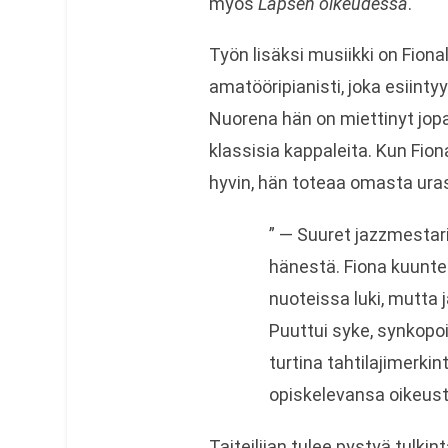
myös
Lapsen oikeudessa
.
Työn lisäksi musiikki on Fiona
amatööripianisti, joka esiint
Nuorena hän on miettinyt jop
klassisia kappaleita. Kun Fion
hyvin, hän toteaa omasta ura
” — Suuret jazzmestari
hänestä. Fiona kuunteli 
nuoteissa luki, mutta j
Puuttui syke, synkopoi
turtina tahtilajimerkin
opiskelevansa oikeusti
Taiteilijan tulee pystyä tulkin