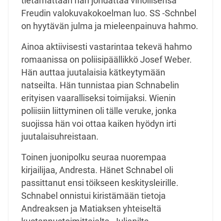
tietämättään hän johdattaa vihollisensa
Freudin valokuvakokoelman luo. SS -Schnbel
on hyytävän julma ja mieleenpainuva hahmo.
Ainoa aktiivisesti vastarintaa tekevä hahmo
romaanissa on poliisipäällikkö Josef Weber.
Hän auttaa juutalaisia kätkeytymään
natseilta. Hän tunnistaa pian Schnabelin
erityisen vaaralliseksi toimijaksi. Wienin
poliisiin liittyminen oli tälle veruke, jonka
suojissa hän voi ottaa kaiken hyödyn irti
juutalaisuhreistaan.
Toinen juonipolku seuraa nuorempaa
kirjailijaa, Andresta. Hänet Schnabel oli
passittanut ensi töikseen keskitysleirille.
Schnabel onnistui kiristämään tietoja
Andreaksen ja Matiaksen yhteiseltä