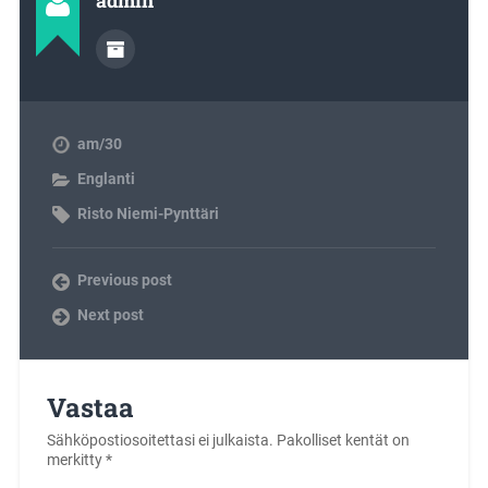
admin
am/30
Englanti
Risto Niemi-Pynttäri
Previous post
Next post
Vastaa
Sähköpostiosoitettasi ei julkaista.
Pakolliset kentät on
merkitty
*