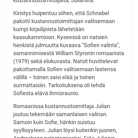
kustannustoimittajalta, Julianilta.
Kiristys huipentuu siihen, että Schnabel
pakotti kustannustoimittajan valitsemaan
kumpi kirjailijoista lähetetään
kaasukammioon. Kyseessä on natsien
henkistä julmuutta kuvaava ”Sofien valinta”,
samannimisestä William Styronin romaanista
(1979) sekä elokuvasta. Natsit huvittelevat
pakottamalla Sofien valitsemaan lastensa
välillä – toinen saisi elää ja toinen
surmattaisiin. Tarkoituksena oli tehdä
Sofiesta elävä ihmisraunio.
Romaanissa kustannustoimittaja Julian
joutuu tekemään samanlaisen valinan.
Samoin kuin Sofie, hänkin suistuu
syyllisyyteen. Julian löysi kuitenkin juonen,