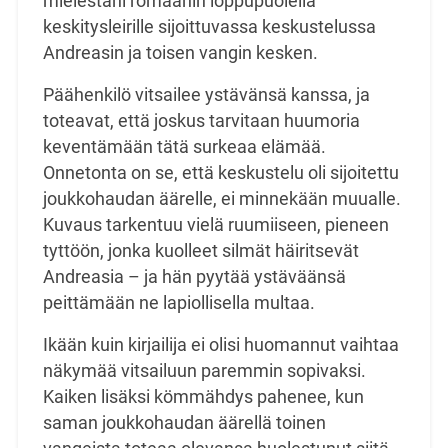
mielestäni romaanin loppupuolella
keskitysleirille sijoittuvassa keskustelussa
Andreasin ja toisen vangin kesken.
Päähenkilö vitsailee ystävänsä kanssa, ja
toteavat, että joskus tarvitaan huumoria
keventämään tätä surkeaa elämää.
Onnetonta on se, että keskustelu oli sijoitettu
joukkohaudan äärelle, ei minnekään muualle.
Kuvaus tarkentuu vielä ruumiiseen, pieneen
tyttöön, jonka kuolleet silmät häiritsevät
Andreasia – ja hän pyytää ystäväänsä
peittämään ne lapiollisella multaa.
Ikään kuin kirjailija ei olisi huomannut vaihtaa
näkymää vitsailuun paremmin sopivaksi.
Kaiken lisäksi kömmähdys pahenee, kun
saman joukkohaudan äärellä toinen