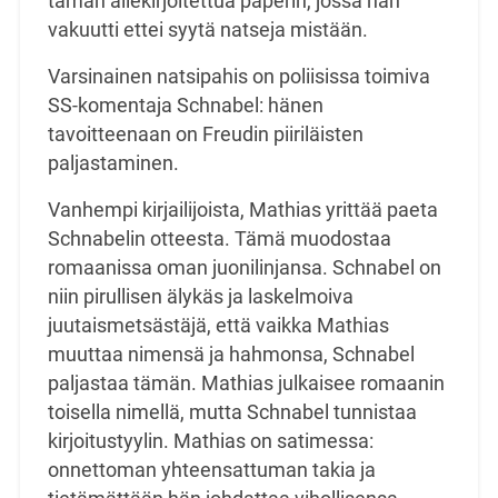
tämän allekirjoitettua paperin, jossa hän
vakuutti ettei syytä natseja mistään.
Varsinainen natsipahis on poliisissa toimiva
SS-komentaja Schnabel: hänen
tavoitteenaan on Freudin piiriläisten
paljastaminen.
Vanhempi kirjailijoista, Mathias yrittää paeta
Schnabelin otteesta. Tämä muodostaa
romaanissa oman juonilinjansa. Schnabel on
niin pirullisen älykäs ja laskelmoiva
juutaismetsästäjä, että vaikka Mathias
muuttaa nimensä ja hahmonsa, Schnabel
paljastaa tämän. Mathias julkaisee romaanin
toisella nimellä, mutta Schnabel tunnistaa
kirjoitustyylin. Mathias on satimessa:
onnettoman yhteensattuman takia ja