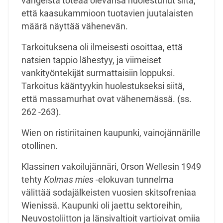
vangeista toteaa olevansa huolestunut siitä,
että kaasukammioon tuotavien juutalaisten
määrä näyttää vähenevän.
Tarkoituksena oli ilmeisesti osoittaa, että
natsien tappio lähestyy, ja viimeiset
vankityöntekijät surmattaisiin loppuksi.
Tarkoitus kääntyykin huolestukseksi siitä,
että massamurhat ovat vähenemässä. (ss.
262 -263).
Wien on ristiriitainen kaupunki, vainojännärille
otollinen.
Klassinen vakoilujännäri, Orson Wellesin 1949
tehty
Kolmas mies
-elokuvan tunnelma
välittää sodajälkeisten vuosien skitsofreniaa
Wienissä. Kaupunki oli jaettu sektoreihin,
Neuvostoliitton ja länsivaltioit vartioivat omiia