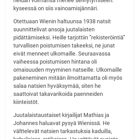
heidän voimansa menee selviytymiseen:
kyseessä on siis vainoamisjännäri.
Otettuaan Wienin haltuunsa 1938 natsit
suunnittelivat ansoja juutalaisten
pidättämiseksi. Heille tarjottiin ”rekisteröintiä”
turvallisen poistumisen takeeksi, ne junat
eivät menneet ulkomaille. Seuraavassa
vaiheessa poistumisen hintana oli
omaisuuden myyminen natseille. Ulkomaille
pakeneminen mitään ilmoittamatta oli myös
salaa natsien hyväksymää, siten he
saattoivat takavarikoida paenneiden
kiinteistöt.
Juutalaistaustaiset kirjailijat Mathias ja
Johannes haluavat pysyä Wienissä. He
välttelevät natsien tarkastuksia kaduilla,