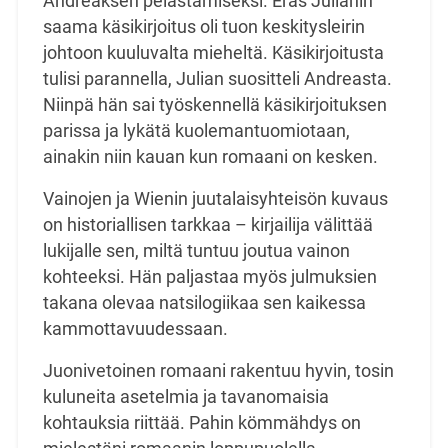
Andreaksen pelastamiseksi. Eräs Julianin
saama käsikirjoitus oli tuon keskitysleirin
johtoon kuuluvalta mieheltä. Käsikirjoitusta
tulisi parannella, Julian suositteli Andreasta.
Niinpä hän sai työskennellä käsikirjoituksen
parissa ja lykätä kuolemantuomiotaan,
ainakin niin kauan kun romaani on kesken.
Vainojen ja Wienin juutalaisyhteisön kuvaus
on historiallisen tarkkaa – kirjailija välittää
lukijalle sen, miltä tuntuu joutua vainon
kohteeksi. Hän paljastaa myös julmuksien
takana olevaa natsilogiikaa sen kaikessa
kammottavuudessaan.
Juonivetoinen romaani rakentuu hyvin, tosin
kuluneita asetelmia ja tavanomaisia
kohtauksia riittää. Pahin kömmähdys on