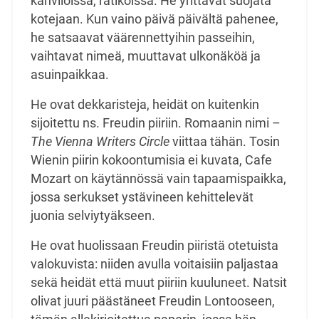
kahviloissa, ratikoissa. He yrittävät suojata
kotejaan. Kun vaino päivä päivältä pahenee,
he satsaavat väärennettyihin passeihin,
vaihtavat nimeä, muuttavat ulkonäköä ja
asuinpaikkaa.
He ovat dekkaristeja, heidät on kuitenkin
sijoitettu ns. Freudin piiriin. Romaanin nimi –
The Vienna Writers Circle
viittaa tähän. Tosin
Wienin piirin kokoontumisia ei kuvata, Cafe
Mozart on käytännössä vain tapaamispaikka,
jossa serkukset ystävineen kehittelevät
juonia selviytyäkseen.
He ovat huolissaan Freudin piiristä otetuista
valokuvista: niiden avulla voitaisiin paljastaa
sekä heidät että muut piiriin kuuluneet. Natsit
olivat juuri päästäneet Freudin Lontooseen,