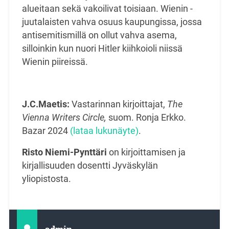
alueitaan sekä vakoilivat toisiaan. Wienin -
juutalaisten vahva osuus kaupungissa, jossa
antisemitismillä on ollut vahva asema,
silloinkin kun nuori Hitler kiihkoioli niissä
Wienin piireissä.
J.C.Maetis:
Vastarinnan kirjoittajat,
The
Vienna Writers Circle,
suom. Ronja Erkko.
Bazar 2024
(lataa lukunäyte)
.
Risto Niemi-Pynttäri
on kirjoittamisen ja
kirjallisuuden dosentti Jyväskylän
yliopistosta.