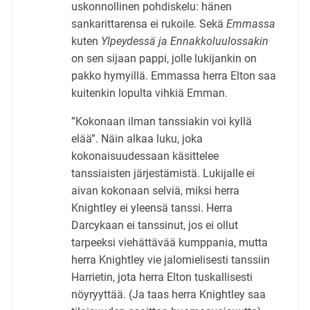
uskonnollinen pohdiskelu: hänen
sankarittarensa ei rukoile. Sekä
Emmassa
kuten
Ylpeydessä ja Ennakkoluulossakin
on sen sijaan pappi, jolle lukijankin on
pakko hymyillä. Emmassa herra Elton saa
kuitenkin lopulta vihkiä Emman.
”Kokonaan ilman tanssiakin voi kyllä
elää”. Näin alkaa luku, joka
kokonaisuudessaan käsittelee
tanssiaisten järjestämistä. Lukijalle ei
aivan kokonaan selviä, miksi herra
Knightley ei yleensä tanssi. Herra
Darcykaan ei tanssinut, jos ei ollut
tarpeeksi viehättävää kumppania, mutta
herra Knightley vie jalomielisesti tanssiin
Harrietin, jota herra Elton tuskallisesti
nöyryyttää. (Ja taas herra Knightley saa