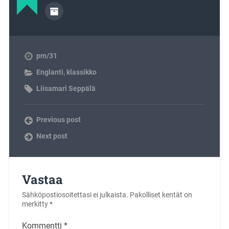
pm/31
Englanti
,
klassikko
Liisamari Seppälä
Previous post
Next post
Vastaa
Sähköpostiosoitettasi ei julkaista.
Pakolliset kentät on
merkitty
*
Kommentti
*