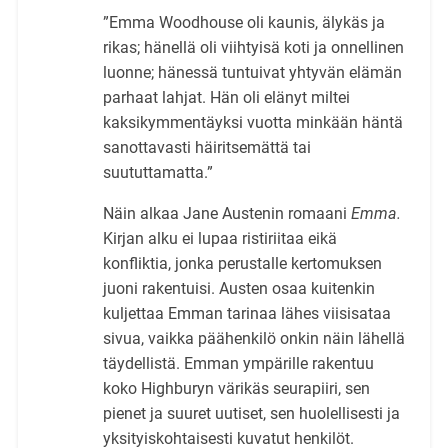
”Emma Woodhouse oli kaunis, älykäs ja
rikas; hänellä oli viihtyisä koti ja onnellinen
luonne; hänessä tuntuivat yhtyvän elämän
parhaat lahjat. Hän oli elänyt miltei
kaksikymmentäyksi vuotta minkään häntä
sanottavasti häiritsemättä tai
suututtamatta.”
Näin alkaa Jane Austenin romaani
Emma.
Kirjan alku ei lupaa ristiriitaa eikä
konfliktia, jonka perustalle kertomuksen
juoni rakentuisi. Austen osaa kuitenkin
kuljettaa Emman tarinaa lähes viisisataa
sivua, vaikka päähenkilö onkin näin lähellä
täydellistä. Emman ympärille rakentuu
koko Highburyn värikäs seurapiiri, sen
pienet ja suuret uutiset, sen huolellisesti ja
yksityiskohtaisesti kuvatut henkilöt.