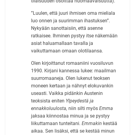
tilaisuuden osoittaa huomaavaisuutta).
”Luulen, että juuri ihmisen oma mieliala
luo onnen ja suurimman ihastuksen”.
Nykyään sanottaisiin, että asenne
ratkaisee. Ihminen pystyy itse näkemään
asiat haluamallaan tavalla ja
vaikuttamaan omaan olotilaansa.
Olen kirjoittanut romaaniini vuosiluvun
1990. Kirjani kannessa lukee: maailman
suurromaaneja. Olen lukenut teoksen
moneen kertaan ja nähnyt elokuvankin
useasti. Vaikka pidänkin Austenin
teoksista eniten
Ylpeydestä ja
ennakkoluulosta,
niin silti myös
Emma
jaksaa kiinnostaa minua ja se pystyy
liikuttamaan tunteitani.
Emmakin
kestää
aikaa. Sen lisäksi, että se kestää minun