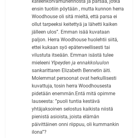
kateenkorvamuhennosta ja parsaa, jotka
ensin tuotiin pöytään , mutta kunnon herra
Woodhouse oli sitä mieltä, että parsa ei
ollut tarpeeksi keitettyä ja lähetti kaiken
jälleen ulos”. Emman isää kuvataan
paljon. Herra Woodhouse huolehtii siitä,
ettei kukaan syö epäterveellisesti tai
vilustuta itseään. Emman isästä tulee
mieleeni
Ylpeyden ja ennakkoluulon
sankarittaren Elizabeth Bennetin äiti.
Molemmat persoonat ovat herkullisesti
kuvattuja, tosin herra Woodhousesta
pidetään enemmän.Entä mitä opimme
lauseesta: ”puoli tuntia kestävä
yhtäjaksoinen selostus kaikista niistä
pienistä asioista, joista elämän
päivittäinen onni riippuu, oli kummankin
ilona”?