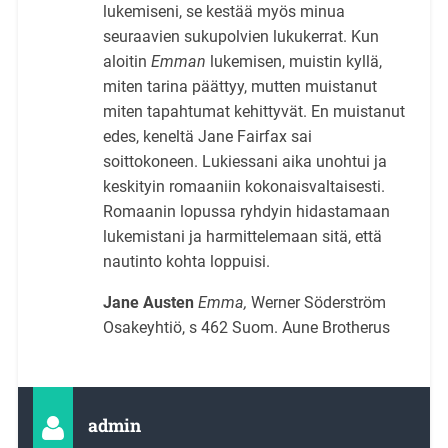
lukemiseni, se kestää myös minua
seuraavien sukupolvien lukukerrat. Kun
aloitin
Emman
lukemisen, muistin kyllä,
miten tarina päättyy, mutten muistanut
miten tapahtumat kehittyvät. En muistanut
edes, keneltä Jane Fairfax sai
soittokoneen. Lukiessani aika unohtui ja
keskityin romaaniin kokonaisvaltaisesti.
Romaanin lopussa ryhdyin hidastamaan
lukemistani ja harmittelemaan sitä, että
nautinto kohta loppuisi.
Jane Austen
Emma,
Werner Söderström
Osakeyhtiö, s 462 Suom. Aune Brotherus
admin