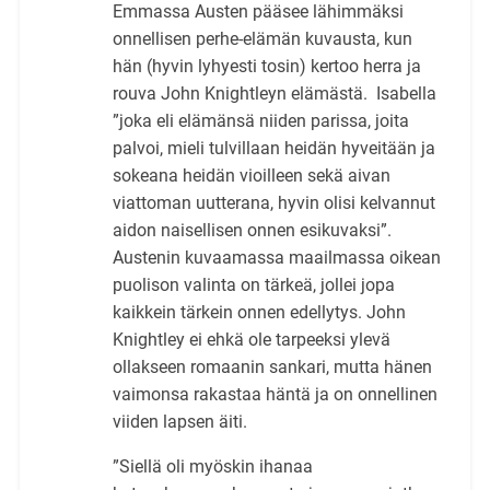
Emmassa Austen pääsee lähimmäksi
onnellisen perhe-elämän kuvausta, kun
hän (hyvin lyhyesti tosin) kertoo herra ja
rouva John Knightleyn elämästä. Isabella
”joka eli elämänsä niiden parissa, joita
palvoi, mieli tulvillaan heidän hyveitään ja
sokeana heidän vioilleen sekä aivan
viattoman uutterana, hyvin olisi kelvannut
aidon naisellisen onnen esikuvaksi”.
Austenin kuvaamassa maailmassa oikean
puolison valinta on tärkeä, jollei jopa
kaikkein tärkein onnen edellytys. John
Knightley ei ehkä ole tarpeeksi ylevä
ollakseen romaanin sankari, mutta hänen
vaimonsa rakastaa häntä ja on onnellinen
viiden lapsen äiti.
”Siellä oli myöskin ihanaa