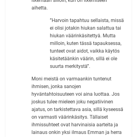
itkemään silloin, kun on itkemiseen
aihetta.
”Harvoin tapahtuu sellaista, missä
ei olisi jotakin hiukan salattua tai
hiukan väärinkäsitettyä. Mutta
milloin, kuten tässä tapauksessa,
tunteet ovat aidot, vaikka käytös
käsitetäänkin väärin, sillä ei ole
suurta merkitystä”.
Moni meistä on varmaankin tuntenut
ihmisen, jonka sanojen
hyväntahtoisuuteen voi aina luottaa. Jos
joskus tulee mieleen joku negatiivinen
ajatus, on tarkistettava asia, sillä kyseessä
on varmasti väärinkäsitys. Tällaiset
ihmissuhteet ovat harvinaisia aarteita ja
lainaus onkin yksi ilmaus Emman ja herra