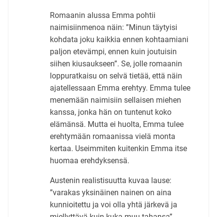
Romaanin alussa Emma pohtii
naimisiinmenoa näin: ”Minun täytyisi
kohdata joku kaikkia ennen kohtaamiani
paljon etevämpi, ennen kuin joutuisin
siihen kiusaukseen”. Se, jolle romaanin
loppuratkaisu on selvä tietää, että näin
ajatellessaan Emma erehtyy. Emma tulee
menemään naimisiin sellaisen miehen
kanssa, jonka hän on tuntenut koko
elämänsä. Mutta ei huolta, Emma tulee
erehtymään romaanissa vielä monta
kertaa. Useimmiten kuitenkin Emma itse
huomaa erehdyksensä.
Austenin realistisuutta kuvaa lause:
”varakas yksinäinen nainen on aina
kunnioitettu ja voi olla yhtä järkevä ja
miellyttävä kuin kuka muu tahansa”.