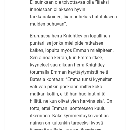
Ei suinkaan ole toivottavaa olla ”liiaksi
innoissaan ollakseen hyvin
tarkkanäköinen, liian puhelias halutakseen
muiden puhuvan”.
Emmassa
herra Knightley on lopullinen
puntari, se jonka mielipide ratkaisee
kaiken, lopulta myös Emman mielipiteen.
Sen ainoan kerran, kun Emma itkee,
kyyneleet saa aikaan herra Knightley
torumalla Emman käyttäytymistä neiti
Batesia kohtaan: ”Emma tunsi kyynelten
valuvan pitkin poskiaan miltei koko
matkan kotiin, eikä hän huolinut niitä
hillitä, ne kun olivat ylen harvinaisia”. On
totta, ettei Emman luonteeseen kuulu
itkeminen. Kaksikymmentäyksivuotias
nainen on kuitenkin tarpeeksi kypsä