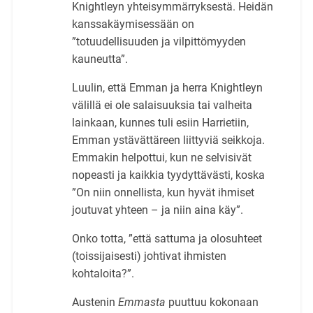
Knightleyn yhteisymmärryksestä. Heidän
kanssakäymisessään on
”totuudellisuuden ja vilpittömyyden
kauneutta”.
Luulin, että Emman ja herra Knightleyn
välillä ei ole salaisuuksia tai valheita
lainkaan, kunnes tuli esiin Harrietiin,
Emman ystävättäreen liittyviä seikkoja.
Emmakin helpottui, kun ne selvisivät
nopeasti ja kaikkia tyydyttävästi, koska
”On niin onnellista, kun hyvät ihmiset
joutuvat yhteen – ja niin aina käy”.
Onko totta, ”että sattuma ja olosuhteet
(toissijaisesti) johtivat ihmisten
kohtaloita?”.
Austenin
Emmasta
puuttuu kokonaan