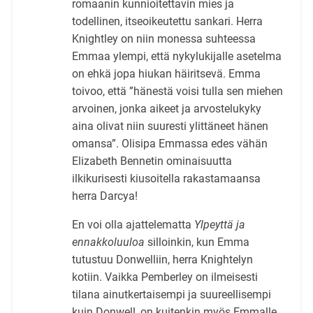
romaanin kunnioitettavin mies ja
todellinen, itseoikeutettu sankari. Herra
Knightley on niin monessa suhteessa
Emmaa ylempi, että nykylukijalle asetelma
on ehkä jopa hiukan häiritsevä. Emma
toivoo, että ”hänestä voisi tulla sen miehen
arvoinen, jonka aikeet ja arvostelukyky
aina olivat niin suuresti ylittäneet hänen
omansa”. Olisipa Emmassa edes vähän
Elizabeth Bennetin ominaisuutta
ilkikurisesti kiusoitella rakastamaansa
herra Darcya!
En voi olla ajattelematta
Ylpeyttä ja
ennakkoluuloa
silloinkin, kun Emma
tutustuu Donwelliin, herra Knightelyn
kotiin. Vaikka Pemberley on ilmeisesti
tilana ainutkertaisempi ja suureellisempi
kuin Donwell, on kuitenkin myös Emmalle