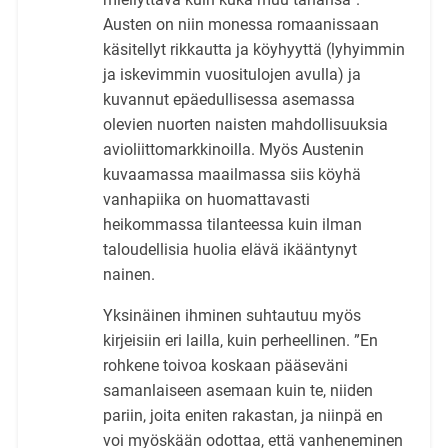
Austen on niin monessa romaanissaan
käsitellyt rikkautta ja köyhyyttä (lyhyimmin
ja iskevimmin vuositulojen avulla) ja
kuvannut epäedullisessa asemassa
olevien nuorten naisten mahdollisuuksia
avioliittomarkkinoilla. Myös Austenin
kuvaamassa maailmassa siis köyhä
vanhapiika on huomattavasti
heikommassa tilanteessa kuin ilman
taloudellisia huolia elävä ikääntynyt
nainen.
Yksinäinen ihminen suhtautuu myös
kirjeisiin eri lailla, kuin perheellinen. ”En
rohkene toivoa koskaan pääseväni
samanlaiseen asemaan kuin te, niiden
pariin, joita eniten rakastan, ja niinpä en
voi myöskään odottaa, että vanheneminen