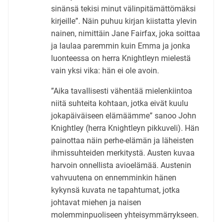
sinänsä tekisi minut välinpitämättömäksi
kirjeille”. Näin puhuu kirjan kiistatta ylevin
nainen, nimittäin Jane Fairfax, joka soittaa
ja laulaa paremmin kuin Emma ja jonka
luonteessa on herra Knightleyn mielestä
vain yksi vika: hän ei ole avoin.
”Aika tavallisesti vähentää mielenkiintoa
niitä suhteita kohtaan, jotka eivät kuulu
jokapäiväiseen elämäämme” sanoo John
Knightley (herra Knightleyn pikkuveli). Hän
painottaa näin perhe-elämän ja läheisten
ihmissuhteiden merkitystä. Austen kuvaa
harvoin onnellista avioelämää. Austenin
vahvuutena on ennemminkin hänen
kykynsä kuvata ne tapahtumat, jotka
johtavat miehen ja naisen
molemminpuoliseen yhteisymmärrykseen.