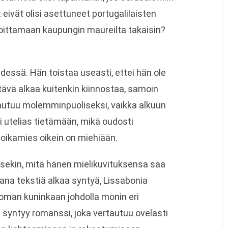
t eivät olisi asettuneet portugalilaisten
loittamaan kaupungin maureilta takaisin?
dessä. Hän toistaa useasti, ettei hän ole
ehtävä alkaa kuitenkin kiinnostaa, samoin
tautuu molemminpuoliseksi, vaikka alkuun
i utelias tietämään, mikä oudosti
oikamies oikein on miehiään.
sekin, mitä hänen mielikuvituksensa saa
ana tekstiä alkaa syntyä, Lissabonia
toman kuninkaan johdolla monin eri
sa syntyy romanssi, joka vertautuu ovelasti