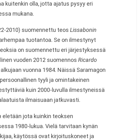
 kuitenkin olla, jotta ajatus pysyy eri
nessa mukana.
22-2010) suomennettu teos
Lissabonin
 varhempaa tuotantoa. Se on ilmestynyt
 teoksia on suomennettu eri järjestyksessä
dellinen vuoden 2012 suomennos
Ricardo
 alkujaan vuonna 1984. Näissä Saramagon
ersoonallinen tyyli ja omintakeinen
estyttäviä kuin 2000-luvulla ilmestyneissä
malaatuista ilmaisuaan jatkuvasti.
a
eletään jota kuinkin teoksen
essa 1980-lukua. Vielä tarvitaan kynän
ijaa, käytössä ovat kirjoituskoneet ja