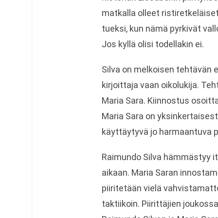
matkalla olleet ristiretkeläise
tueksi, kun nämä pyrkivät val
Jos kyllä olisi todellakin ei.
Silva on melkoisen tehtävän e
kirjoittaja vaan oikolukija. T
Maria Sara. Kiinnostus osoit
Maria Sara on yksinkertaisest
käyttäytyvä jo harmaantuva p
Raimundo Silva hämmästyy it
aikaan. Maria Saran innostam
piiritetään vielä vahvistamat
taktiikoin. Piirittäjien joukos