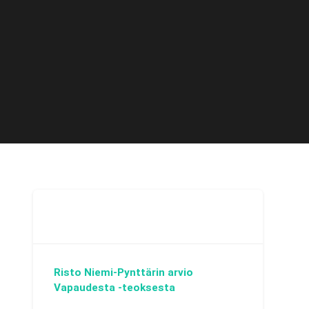
Risto Niemi-Pynttärin arvio
Vapaudesta -teoksesta