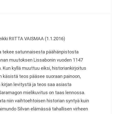
ileikki RIITTA VAISMAA (1.1.2016)
ja tekee satunnaisesta päähänpistosta
anan muutoksen Lissabonin vuoden 1147
 Kun kyllä muuttuu eiksi, historiankirjoitus
an käsistä teos pääsee suoraan painoon,
kirjan levitystä ja teos saa asiasta
. Saramagon mielikuvitus on taas lennossa.
a niin vaihtoehtoisen historian syntyä kuin
 Raimundo Silvan elämässä tahallisen virheen