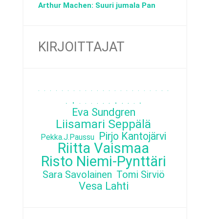
Arthur Machen: Suuri jumala Pan
KIRJOITTAJAT
.
.
.
.
.
.
.
.
.
.
.
.
.
.
.
.
.
.
.
.
.
.
.
.
.
.
.
.
.
.
.
.
.
.
.
.
Eva Sundgren
Liisamari Seppälä
Pirjo Kantojärvi
Pekka.J.Paussu
Riitta Vaismaa
Risto Niemi-Pynttäri
Sara Savolainen
Tomi Sirviö
Vesa Lahti