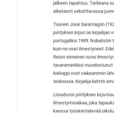
jälkeen tapahtuu. Tarkkana saa
aikatasot sekoittavassa juo
Tuorein José Saramagon (19
piirityksen kirjuri
on kirjailijan
portugaliksi 1989. Nobelistin
kuin ne ovat ilmestyneet. E
Reisin viimeinen vuosi
ilmestyi
tavaramerkiksi muodostunut p
kielioppi ovat vaikeammin läh
teoksissa. Kirjailija kehitti o
Lissabonin piirityksen kirjuriss
ilmestymisaikaa, joka tapauks
kanssa työskentelevää oikoluk