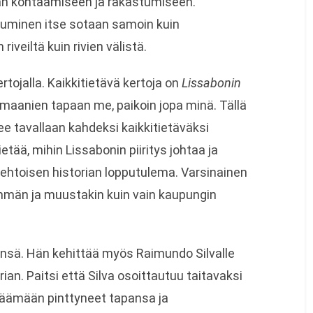
an kohtaamiseen ja rakastumiseen.
utuminen itse sotaan samoin kuin
riveiltä kuin rivien välistä.
rtojalla. Kaikkitietävä kertoja on
Lissabonin
aanien tapaan me, paikoin jopa minä. Tällä
ee tavallaan kahdeksi kaikkitietäväksi
ietää, mihin Lissabonin piiritys johtaa ja
ehtoisen historian lopputulema. Varsinainen
emmän ja muustakin kuin vain kaupungin
nsä. Hän kehittää myös Raimundo Silvalle
ian. Paitsi että Silva osoittautuu taitavaksi
käämään pinttyneet tapansa ja