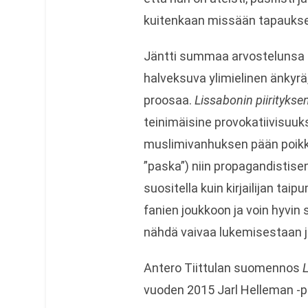
kuitenkaan missään tapaukses
Jäntti summaa arvostelunsa n
halveksuva ylimielinen änkyrä
proosaa.
Lissabonin piirityksen
teinimäisine provokatiivisuuks
muslimivanhuksen pään poikki, 
”paska”) niin propagandistise
suositella kuin kirjailijan taip
fanien joukkoon ja voin hyvin s
nähdä vaivaa lukemisestaan ja
Antero Tiittulan suomennos
L
vuoden 2015 Jarl Helleman -p