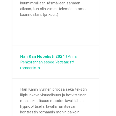
kuumimmillaan täsmälleen samaan
aikaan, kun olin viimeistelemässä omaa
käännöstäni. (jatkuu...)
Han Kan Nobelisti 2024 !
Anna
Pehkorannan essee
Vegetaristi
romaanista
Han Kanin lyyrinen proosa sekä tekstin
läpitunkeva visuaalisuus ja hetkittäinen
maalauksellisuus muodostavat lähes
hypnoottisella tavalla häiritsevän
kontrastin romaanin monin paikoin