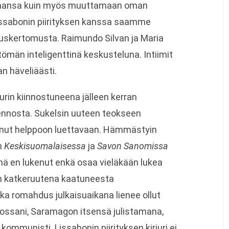
amaansa kuin myös muuttamaan oman
ssabonin piirityksen kanssa saamme
uskertomusta. Raimundo Silvan ja Maria
män inteligenttinä keskusteluna. Intiimit
n häveliäästi.
jurin kiinnostuneena jälleen kerran
ennosta. Sukelsin uuteen teokseen
ttunut helppoon luettavaan. Hämmästyin
n
Keskisuomalaisessa
ja
Savon Sanomissa
 Minä en lukenut enkä osaa vieläkään lukea
jan katkeruutena kaatuneesta
 romahdus julkaisuaikana lienee ollut
iedossani, Saramagon itsensä julistamana,
a kommunisti. Lissabonin piirityksen kirjuri ei