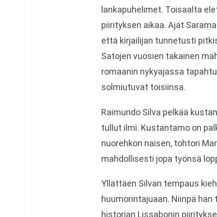
lankapuhelimet. Toisaalta el
piirityksen aikaa. Ajat Saram
että kirjailijan tunnetusti pi
Satojen vuosien takainen mahd
romaanin nykyajassa tapahtuv
solmiutuvat toisiinsa.
Raimundo Silva pelkää kustan
tullut ilmi. Kustantamo on pa
nuorehkon naisen, tohtori Mar
mahdollisesti jopa työnsä lo
Yllättäen Silvan tempaus kie
huumorintajuaan. Niinpä hän t
historian Lissabonin piirityks