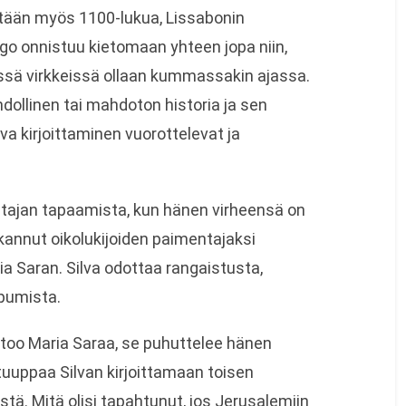
etään myös 1100-lukua, Lissabonin
ago onnistuu kietomaan yhteen jopa niin,
tkissä virkkeissä ollaan kummassakin ajassa.
ollinen tai mahdoton historia ja sen
a kirjoittaminen vuorottelevat ja
tajan tapaamista, kun hänen virheensä on
lkannut oikolukijoiden paimentajaksi
ia Saran. Silva odottaa rangaistusta,
ppumista.
htoo Maria Saraa, se puhuttelee hänen
uuppaa Silvan kirjoittamaan toisen
estä. Mitä olisi tapahtunut, jos Jerusalemiin