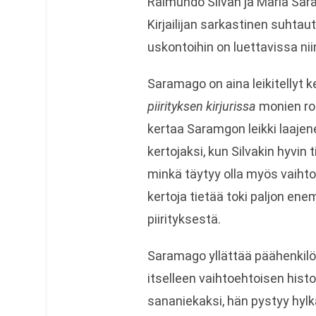
Raimundo Silvan ja Maria Sar
Kirjailijan sarkastinen suhta
uskontoihin on luettavissa niin 
Saramago on aina leikitellyt ke
piirityksen kirjurissa
monien rom
kertaa Saramgon leikki laajen
kertojaksi, kun Silvakin hyvin t
minkä täytyy olla myös vaihto
kertoja tietää toki paljon en
piirityksestä.
Saramago yllättää päähenkilö
itselleen vaihtoehtoisen histor
sananiekaksi, hän pystyy hyl