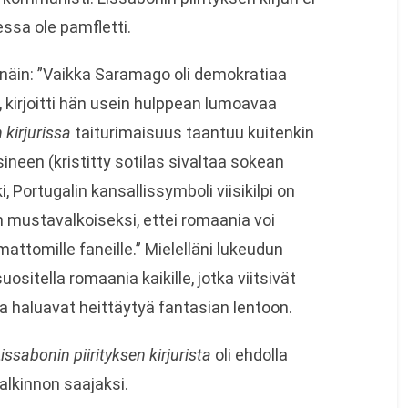
sa ole pamfletti.
äin: ”Vaikka Saramago oli demokratiaa
, kirjoitti hän usein hulppean lumoavaa
 kirjurissa
taiturimaisuus taantuu kuitenkin
ineen (kristitty sotilas sivaltaa sokean
Portugalin kansallissymboli viisikilpi on
n mustavalkoiseksi, ettei romaania voi
umattomille faneille.” Mielelläni lukeudun
uositella romaania kaikille, jotka viitsivät
 haluavat heittäytyä fantasian lentoon.
issabonin piirityksen kirjurista
oli ehdolla
alkinnon saajaksi.