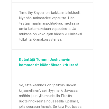
Timothy Snyder on tarkka intellektuelli.
Nyt hän tarkastelee vapautta. Hän
testaa maailmanpolitiikkaa, mediaa ja
omia kokemuksiaan vapaudesta. Ja
mukana on koko ajan hänen kuuluisaksi
tullut tarkkanäköisyytensä.
Kääntäjä Tommi Uschanovin
kommentit käännöksen kritiitstä
Se, että käännös on ”paikoin liiankin
kirjaimellinen”, selittyy merkittävässä
määrin juuri yllä mainitulla Eklöfin
ruotsinnoksesta nousseella jupakalla,
jota seurasin tiiviisti. Se kävi Ruotsissa