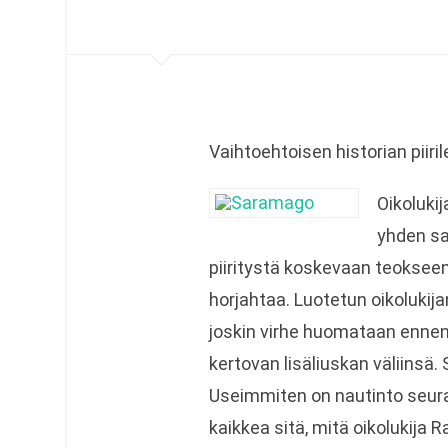
Vaihtoehtoisen historian piir
Oikoluki
yhden s
piiritystä koskevaan teokseen.
horjahtaa. Luotetun oikolukij
joskin virhe huomataan ennen 
kertovan lisäliuskan väliinsä
Useimmiten on nautinto seurat
kaikkea sitä, mitä oikolukija