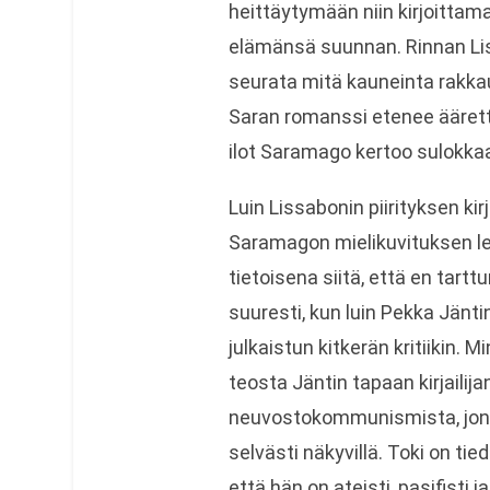
heittäytymään niin kirjoitt
elämänsä suunnan. Rinnan Li
seurata mitä kauneinta rakka
Saran romanssi etenee äärettö
ilot Saramago kertoo sulokkaa
Luin Lissabonin piirityksen kir
Saramagon mielikuvituksen l
tietoisena siitä, että en tar
suuresti, kun luin Pekka Jänti
julkaistun kitkerän kritiikin.
teosta Jäntin tapaan kirjaili
neuvostokommunismista, jonka
selvästi näkyvillä. Toki on t
että hän on ateisti, pasifisti j